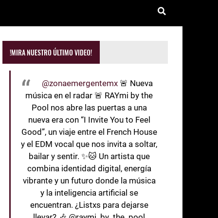
!MIRA NUESTRO ÚLTIMO VIDEO!
@zonaemergentemx
🚨 Nueva
música en el radar 🚨 RAYmi by the
Pool nos abre las puertas a una
nueva era con “I Invite You to Feel
Good”, un viaje entre el French House
y el EDM vocal que nos invita a soltar,
bailar y sentir. ✨🐱 Un artista que
combina identidad digital, energía
vibrante y un futuro donde la música
y la inteligencia artificial se
encuentran. ¿Listxs para dejarse
llevar? 🎶 @raymi_by_the_pool