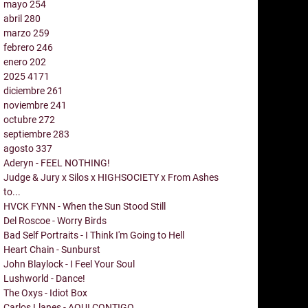
mayo
254
abril
280
marzo
259
febrero
246
enero
202
2025
4171
diciembre
261
noviembre
241
octubre
272
septiembre
283
agosto
337
Aderyn - FEEL NOTHING!
Judge & Jury x Silos x HIGHSOCIETY x From Ashes
to...
HVCK FYNN - When the Sun Stood Still
Del Roscoe - Worry Birds
Bad Self Portraits - I Think I'm Going to Hell
Heart Chain - Sunburst
John Blaylock - I Feel Your Soul
Lushworld - Dance!
The Oxys - Idiot Box
Carlos Llanes - AQUI CONTIGO