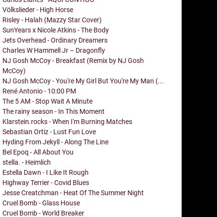
Völkslieder - High Horse
Risley - Halah (Mazzy Star Cover)
SunYears x Nicole Atkins - The Body
Jets Overhead - Ordinary Dreamers
Charles W Hammell Jr – Dragonfly
NJ Gosh McCoy - Breakfast (Remix by NJ Gosh
McCoy)
NJ Gosh McCoy - You're My Girl But You're My Man (...
René Antonio - 10:00 PM
The 5 AM - Stop Wait A Minute
The rainy season - In This Moment
Klarstein.rocks - When I'm Burning Matches
Sebastian Ortiz - Lust Fun Love
Hyding From Jekyll - Along The Line
Bel Epoq - All About You
stella. - Heimlich
Estella Dawn - I Like It Rough
Highway Terrier - Covid Blues
Jesse Creatchman - Heat Of The Summer Night
Cruel Bomb - Glass House
Cruel Bomb - World Breaker