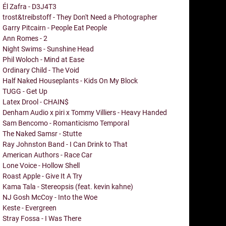
Él Zafra - D3J4T3
trost&treibstoff - They Don't Need a Photographer
Garry Pitcairn - People Eat People
Ann Romes - 2
Night Swims - Sunshine Head
Phil Woloch - Mind at Ease
Ordinary Child - The Void
Half Naked Houseplants - Kids On My Block
TUGG - Get Up
Latex Drool - CHAIN$
Denham Audio x piri x Tommy Villiers - Heavy Handed
Sam Bencomo - Romanticismo Temporal
The Naked Samsr - Stutte
Ray Johnston Band - I Can Drink to That
American Authors - Race Car
Lone Voice - Hollow Shell
Roast Apple - Give It A Try
Kama Tala - Stereopsis (feat. kevin kahne)
NJ Gosh McCoy - Into the Woe
Keste - Evergreen
Stray Fossa - I Was There