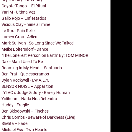
Coyote Tango – El Ritual
Yari M - Ultima Vez
Gallo Rojo – Enfiestados
Vicious Clay - mine all mine
Le Rox - Pain Relief
Lumen Grau - Adieu
Mark Sullivan - So Long Since We Talked
Meike Boltersdorf - Dance
"The Loneliest Person on Earth" By: TOM MINOR
Dax - Man I Used To Be
Roaming In My Head – Santuario
Ben Prat - Que esperamos
Dylan Rockwell - I.W.A.L.Y.
SENSOR NOISE – Apparition
LYLVC x Judge & Jury - Barely Human
Yolihuani - Nada Nos Detendrá
Huddy - Fragile
Ben Sklodowski – Finches
Chris Combs - Beware of Darkness (Live)
Shelita – Fade
Michael Ess - Two Hearts