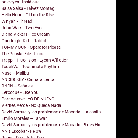
pale eyes - Insidious
Salsa Salsa - Talvez Montag
Hello Noon - Girl on the Rise
Winyah - Thread
John Wars - Two Eyes
Diana Vickers - Ice Cream
Goodnight Kid – Rabbit
TOMMY GUN - Operator Please
The Penske File - Lions
Trapp Hill Collision - Lycan Affliction
TouchVà - Roommate Rhythm
Nuse – Malibu
ANDER KEY - Cámara Lenta
RNDN – Señales
Lerocque - Like You
Pornosuave - YO DE NUEVO
Viernes Verde - No Queda Nada
David Samuel y los problemas de Macario - La casita
Emilio Morales – Taiwan
David Samuel y los problemas de Macario - Blues Hu...
Alvis Escobar - Fe 0%
Repeat Day - After Day