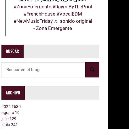
#ZonaEmergente
#RaymiByThePool
#FrenchHouse
#VocalEDM
#NewMusicFriday
♬ sonido original
- Zona Emergente
BUSCAR
ARCHIVO
2026
1630
agosto
19
julio
129
junio
241