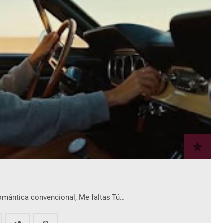
romántica convencional, Me faltas Tú…