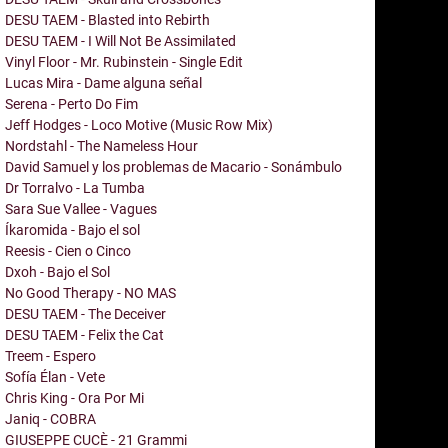
DESU TAEM - Blasted into Rebirth
DESU TAEM - I Will Not Be Assimilated
Vinyl Floor - Mr. Rubinstein - Single Edit
Lucas Mira - Dame alguna señal
Serena - Perto Do Fim
Jeff Hodges - Loco Motive (Music Row Mix)
Nordstahl - The Nameless Hour
David Samuel y los problemas de Macario - Sonámbulo
Dr Torralvo - La Tumba
Sara Sue Vallee - Vagues
Íkaromida - Bajo el sol
Reesis - Cien o Cinco
Dxoh - Bajo el Sol
No Good Therapy - NO MAS
DESU TAEM - The Deceiver
DESU TAEM - Felix the Cat
Treem - Espero
Sofía Élan - Vete
Chris King - Ora Por Mi
Janiq - COBRA
GIUSEPPE CUCÈ - 21 Grammi