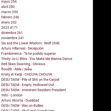
mayo
254
abril
280
marzo
259
febrero
246
enero
202
2025
4171
diciembre
261
noviembre
241
Sis and the Lower Wisdom - Wolf Child
Arturo Villarreal - Decepción
Frambimercs - Te he podido superar
Trinity Jo-Li Bliss - You Make Me Wanna Dance
Red Skies Dawning - Obvious
floodlit - AMa | အစ်မ
Kristy et Kedji - CHOUYA CHOUYA
DESU TAEM - Pile of Shit on the Carpet
DESU TAEM - Empty. Hollowed Out
DESU TAEM - Irreverent Resident President
Yeto - London
Arturo Alcorta - Dualidad
DESU TAEM - War on Bullies
DESU TAEM - Skull and Crossbones