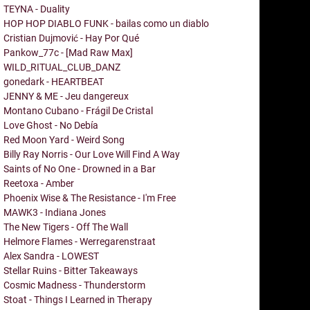
TEYNA - Duality
HOP HOP DIABLO FUNK - bailas como un diablo
Cristian Dujmović - Hay Por Qué
Pankow_77c - [Mad Raw Max]
WILD_RITUAL_CLUB_DANZ
gonedark - HEARTBEAT
JENNY & ME - Jeu dangereux
Montano Cubano - Frágil De Cristal
Love Ghost - No Debía
Red Moon Yard - Weird Song
Billy Ray Norris - Our Love Will Find A Way
Saints of No One - Drowned in a Bar
Reetoxa - Amber
Phoenix Wise & The Resistance - I'm Free
MAWK3 - Indiana Jones
The New Tigers - Off The Wall
Helmore Flames - Werregarenstraat
Alex Sandra - LOWEST
Stellar Ruins - Bitter Takeaways
Cosmic Madness - Thunderstorm
Stoat - Things I Learned in Therapy