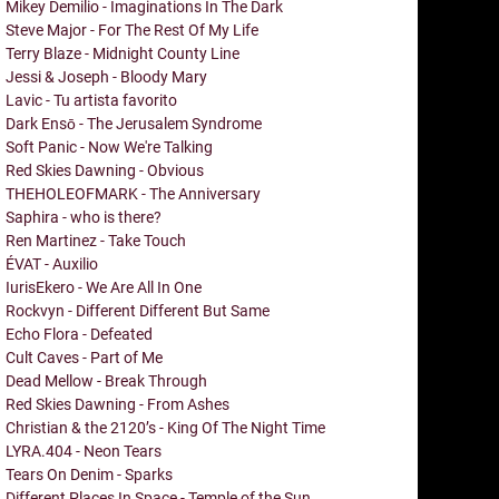
Mikey Demilio - Imaginations In The Dark
Steve Major - For The Rest Of My Life
Terry Blaze - Midnight County Line
Jessi & Joseph - Bloody Mary
Lavic - Tu artista favorito
Dark Ensō - The Jerusalem Syndrome
Soft Panic - Now We're Talking
Red Skies Dawning - Obvious
THEHOLEOFMARK - The Anniversary
Saphira - who is there?
Ren Martinez - Take Touch
ÉVAT - Auxilio
IurisEkero - We Are All In One
Rockvyn - Different Different But Same
Echo Flora - Defeated
Cult Caves - Part of Me
Dead Mellow - Break Through
Red Skies Dawning - From Ashes
Christian & the 2120’s - King Of The Night Time
LYRA.404 - Neon Tears
Tears On Denim - Sparks
Different Places In Space - Temple of the Sun