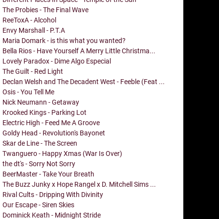
The Probies - The Final Wave
ReeToxA - Alcohol
Envy Marshall - P.T.A
Maria Domark - is this what you wanted?
Bella Rios - Have Yourself A Merry Little Christma...
Lovely Paradox - Dime Algo Especial
The Guilt - Red Light
Declan Welsh and The Decadent West - Feeble (Feat ...
Osis - You Tell Me
Nick Neumann - Getaway
Krooked Kings - Parking Lot
Electric High - Feed Me A Groove
Goldy Head - Revolution's Bayonet
Skar de Line - The Screen
Twanguero - Happy Xmas (War Is Over)
the dt's - Sorry Not Sorry
BeerMaster - Take Your Breath
The Buzz Junky x Hope Rangel x D. Mitchell Sims ...
Rival Cults - Dripping With Divinity
Our Escape - Siren Skies
Dominick Keath - Midnight Stride