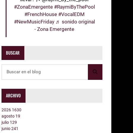
#ZonaEmergente
#RaymiByThePool
#FrenchHouse
#VocalEDM
#NewMusicFriday
♬ sonido original
- Zona Emergente
BUSCAR
ARCHIVO
2026
1630
agosto
19
julio
129
junio
241