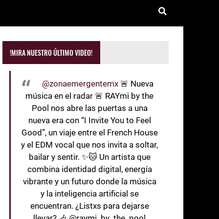
!MIRA NUESTRO ÚLTIMO VIDEO!
@zonaemergentemx
🚨 Nueva
música en el radar 🚨 RAYmi by the
Pool nos abre las puertas a una
nueva era con “I Invite You to Feel
Good”, un viaje entre el French House
y el EDM vocal que nos invita a soltar,
bailar y sentir. ✨🐱 Un artista que
combina identidad digital, energía
vibrante y un futuro donde la música
y la inteligencia artificial se
encuentran. ¿Listxs para dejarse
llevar? 🎶 @raymi_by_the_pool