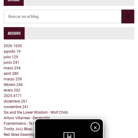
ARCHIVO
2026
1630
agosto
19
julio
129
junio
241
mayo
254
abril
280
marzo
259
febrero
246
enero
202
2025
4171
diciembre
261
noviembre
241
Sis and the Lower Wisdom - Wolf Child
Arturo Villarreal - Decepción
Frambimercs - Te he podido superar
×
Trinity Jo-Li Bliss - You Make Me Wanna Dance
Red Skies Dawning - Obvious