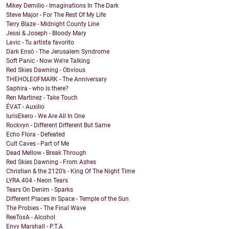
Mikey Demilio - Imaginations In The Dark
Steve Major - For The Rest Of My Life
Terry Blaze - Midnight County Line
Jessi & Joseph - Bloody Mary
Lavic - Tu artista favorito
Dark Ensō - The Jerusalem Syndrome
Soft Panic - Now We're Talking
Red Skies Dawning - Obvious
THEHOLEOFMARK - The Anniversary
Saphira - who is there?
Ren Martinez - Take Touch
ÉVAT - Auxilio
IurisEkero - We Are All In One
Rockvyn - Different Different But Same
Echo Flora - Defeated
Cult Caves - Part of Me
Dead Mellow - Break Through
Red Skies Dawning - From Ashes
Christian & the 2120’s - King Of The Night Time
LYRA.404 - Neon Tears
Tears On Denim - Sparks
Different Places In Space - Temple of the Sun
The Probies - The Final Wave
ReeToxA - Alcohol
Envy Marshall - P.T.A