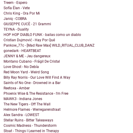
Treem - Espero
Sofía Élan - Vete
Chris King - Ora Por Mi
Janiq - COBRA
GIUSEPPE CUCÈ - 21 Grammi
TEYNA - Duality
HOP HOP DIABLO FUNK - bailas como un diablo
Cristian Dujmović - Hay Por Qué
Pankow_77c - [Mad Raw Max] WILD_RITUAL_CLUB_DANZ
gonedark - HEARTBEAT
JENNY & ME - Jeu dangereux
Montano Cubano - Frágil De Cristal
Love Ghost - No Debía
Red Moon Yard - Weird Song
Billy Ray Norris - Our Love Will Find A Way
Saints of No One - Drowned in a Bar
Reetoxa - Amber
Phoenix Wise & The Resistance - I'm Free
MAWK3 - Indiana Jones
The New Tigers - Off The Wall
Helmore Flames - Werregarenstraat
Alex Sandra - LOWEST
Stellar Ruins - Bitter Takeaways
Cosmic Madness - Thunderstorm
Stoat - Things I Learned in Therapy