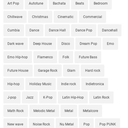
Art Pop
Autotune
Bachata
Beats
Bedroom
Chillwave
Christmas
Cinematic
Commercial
Cumbia
Dance
Dance Hall
Dance Pop
Dancehall
Dark wave
Deep House
Disco
Dream Pop
Emo
Emo Hip-hop
Flamenco
Folk
Future Bass
Future House
Garage Rock
Glam
Hard rock
Hip-hop
Holiday Music
Indie rock
Indietronica
J-pop
Jazz
K-Pop
Latin Hip-Hop
Latin Rock
Math Rock
Melodic Metal
Metal
Metalcore
New wave
Noise Rock
Nu Metal
Pop
Pop PUNK