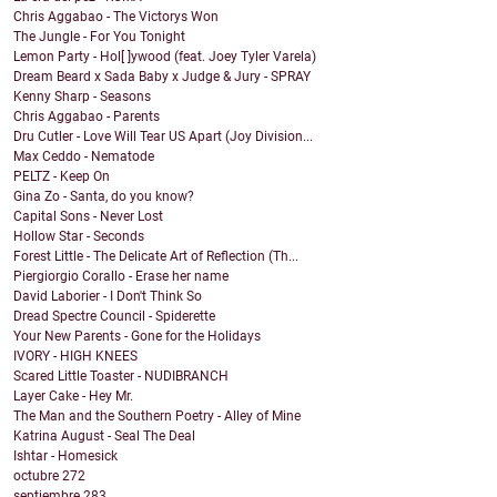
Chris Aggabao - The Victorys Won
The Jungle - For You Tonight
Lemon Party - Hol[ ]ywood (feat. Joey Tyler Varela)
Dream Beard x Sada Baby x Judge & Jury - SPRAY
Kenny Sharp - Seasons
Chris Aggabao - Parents
Dru Cutler - Love Will Tear US Apart (Joy Division...
Max Ceddo - Nematode
PELTZ - Keep On
Gina Zo - Santa, do you know?
Capital Sons - Never Lost
Hollow Star - Seconds
Forest Little - The Delicate Art of Reflection (Th...
Piergiorgio Corallo - Erase her name
David Laborier - I Don't Think So
Dread Spectre Council - Spiderette
Your New Parents - Gone for the Holidays
IVORY - HIGH KNEES
Scared Little Toaster - NUDIBRANCH
Layer Cake - Hey Mr.
The Man and the Southern Poetry - Alley of Mine
Katrina August - Seal The Deal
Ishtar - Homesick
octubre
272
septiembre
283