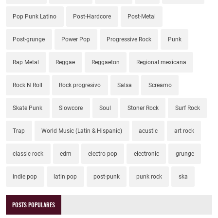
Pop Punk Latino
Post-Hardcore
Post-Metal
Post-grunge
Power Pop
Progressive Rock
Punk
Rap Metal
Reggae
Reggaeton
Regional mexicana
Rock N Roll
Rock progresivo
Salsa
Screamo
Skate Punk
Slowcore
Soul
Stoner Rock
Surf Rock
Trap
World Music (Latin & Hispanic)
acustic
art rock
classic rock
edm
electro pop
electronic
grunge
indie pop
latin pop
post-punk
punk rock
ska
POSTS POPULARES