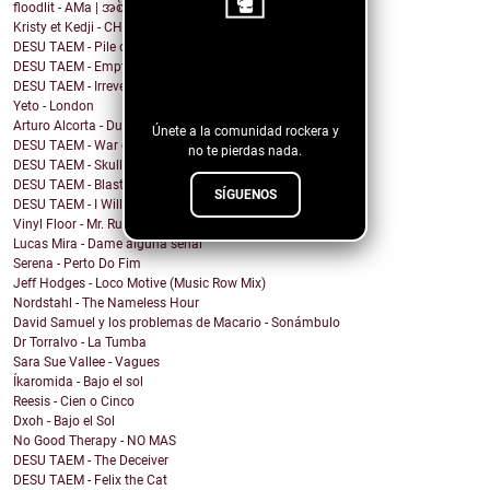
floodlit - AMa | အစ်မ
Kristy et Kedji - CHOUYA CHOUYA
DESU TAEM - Pile of Shit on the Carpet
¡Sigue nuestro
DESU TAEM - Empty. Hollowed Out
DESU TAEM - Irreverent Resident President
blog!
Yeto - London
Arturo Alcorta - Dualidad
Únete a la comunidad rockera y
DESU TAEM - War on Bullies
no te pierdas nada.
DESU TAEM - Skull and Crossbones
DESU TAEM - Blasted into Rebirth
SÍGUENOS
DESU TAEM - I Will Not Be Assimilated
Vinyl Floor - Mr. Rubinstein - Single Edit
Lucas Mira - Dame alguna señal
Serena - Perto Do Fim
Jeff Hodges - Loco Motive (Music Row Mix)
Nordstahl - The Nameless Hour
David Samuel y los problemas de Macario - Sonámbulo
Dr Torralvo - La Tumba
Sara Sue Vallee - Vagues
Íkaromida - Bajo el sol
Reesis - Cien o Cinco
Dxoh - Bajo el Sol
No Good Therapy - NO MAS
DESU TAEM - The Deceiver
DESU TAEM - Felix the Cat