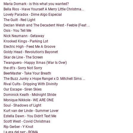
Maria Domark - is this what you wanted?
Bella Rios - Have Yourself A Merry Little Christma...
Lovely Paradox - Dime Algo Especial
The Guilt - Red Light
Declan Welsh and The Decadent West - Feeble (Feat ...
Osis - You Tell Me
Nick Neumann - Getaway
Krooked Kings - Parking Lot
Electric High - Feed Me A Groove
Goldy Head - Revolution's Bayonet
Skar de Line - The Screen
Twanguero - Happy Xmas (War Is Over)
the dt's - Sorry Not Sorry
BeerMaster - Take Your Breath
The Buzz Junky x Hope Rangel x D. Mitchell Sims ...
Rival Cults - Dripping With Divinity
Our Escape - Siren Skies
Dominick Keath - Midnight Stride
Monique Nikkole - WE ARE ONE
Soul - Shadows of Light
Kurt van der Linde - Summer Lover
Estella Dawn - You Didn't Text Me
Scott West - Covid Christmas
Rip Gerber - Y Knot
La era del pez - ROMA