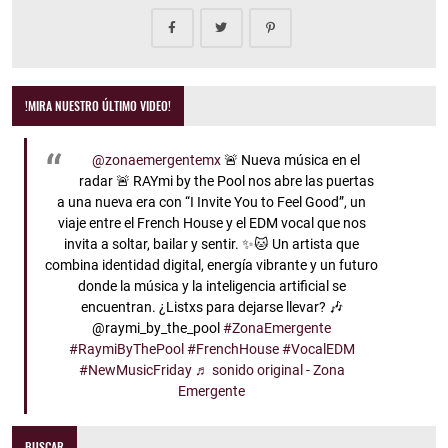
!MIRA NUESTRO ÚLTIMO VIDEO!
@zonaemergentemx
🚨 Nueva música en el
radar 🚨 RAYmi by the Pool nos abre las puertas
a una nueva era con “I Invite You to Feel Good”, un
viaje entre el French House y el EDM vocal que nos
invita a soltar, bailar y sentir. ✨🐱 Un artista que
combina identidad digital, energía vibrante y un futuro
donde la música y la inteligencia artificial se
encuentran. ¿Listxs para dejarse llevar? 🎶
@raymi_by_the_pool
#ZonaEmergente
#RaymiByThePool
#FrenchHouse
#VocalEDM
#NewMusicFriday
♬ sonido original - Zona
Emergente
BUSCAR