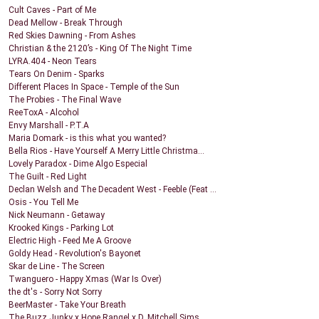
Cult Caves - Part of Me
Dead Mellow - Break Through
Red Skies Dawning - From Ashes
Christian & the 2120’s - King Of The Night Time
LYRA.404 - Neon Tears
Tears On Denim - Sparks
Different Places In Space - Temple of the Sun
The Probies - The Final Wave
ReeToxA - Alcohol
Envy Marshall - P.T.A
Maria Domark - is this what you wanted?
Bella Rios - Have Yourself A Merry Little Christma...
Lovely Paradox - Dime Algo Especial
The Guilt - Red Light
Declan Welsh and The Decadent West - Feeble (Feat ...
Osis - You Tell Me
Nick Neumann - Getaway
Krooked Kings - Parking Lot
Electric High - Feed Me A Groove
Goldy Head - Revolution's Bayonet
Skar de Line - The Screen
Twanguero - Happy Xmas (War Is Over)
the dt's - Sorry Not Sorry
BeerMaster - Take Your Breath
The Buzz Junky x Hope Rangel x D. Mitchell Sims ...