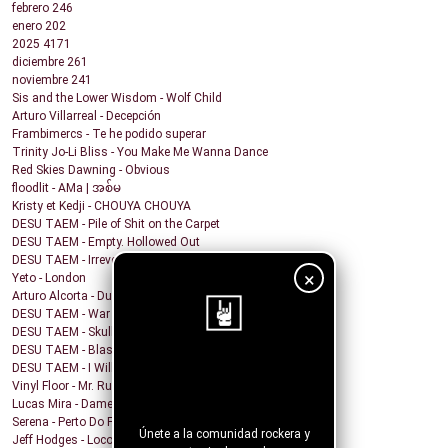
febrero
246
enero
202
2025
4171
diciembre
261
noviembre
241
Sis and the Lower Wisdom - Wolf Child
Arturo Villarreal - Decepción
Frambimercs - Te he podido superar
Trinity Jo-Li Bliss - You Make Me Wanna Dance
Red Skies Dawning - Obvious
floodlit - AMa | အစ်မ
Kristy et Kedji - CHOUYA CHOUYA
DESU TAEM - Pile of Shit on the Carpet
DESU TAEM - Empty. Hollowed Out
DESU TAEM - Irreverent Resident President
×
Yeto - London
Arturo Alcorta - Dualidad
DESU TAEM - War on Bullies
DESU TAEM - Skull and Crossbones
DESU TAEM - Blasted into Rebirth
DESU TAEM - I Will Not Be Assimilated
¡Sigue nuestro
Vinyl Floor - Mr. Rubinstein - Single Edit
blog!
Lucas Mira - Dame alguna señal
Serena - Perto Do Fim
Únete a la comunidad rockera y
Jeff Hodges - Loco Motive (Music Row Mix)