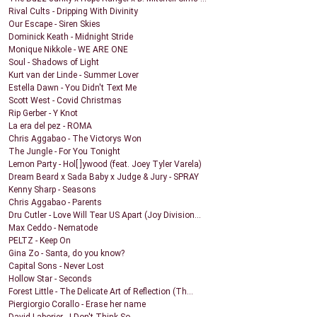
Rival Cults - Dripping With Divinity
Our Escape - Siren Skies
Dominick Keath - Midnight Stride
Monique Nikkole - WE ARE ONE
Soul - Shadows of Light
Kurt van der Linde - Summer Lover
Estella Dawn - You Didn't Text Me
Scott West - Covid Christmas
Rip Gerber - Y Knot
La era del pez - ROMA
Chris Aggabao - The Victorys Won
The Jungle - For You Tonight
Lemon Party - Hol[ ]ywood (feat. Joey Tyler Varela)
Dream Beard x Sada Baby x Judge & Jury - SPRAY
Kenny Sharp - Seasons
Chris Aggabao - Parents
Dru Cutler - Love Will Tear US Apart (Joy Division...
Max Ceddo - Nematode
PELTZ - Keep On
Gina Zo - Santa, do you know?
Capital Sons - Never Lost
Hollow Star - Seconds
Forest Little - The Delicate Art of Reflection (Th...
Piergiorgio Corallo - Erase her name