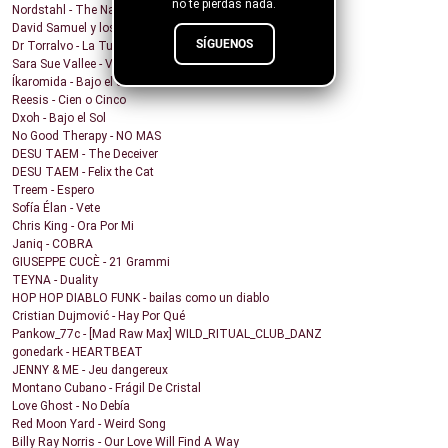
no te pierdas nada.
Nordstahl - The Nameless Hour
David Samuel y los problemas de Macario - Sonámbulo
SÍGUENOS
Dr Torralvo - La Tumba
Sara Sue Vallee - Vagues
Íkaromida - Bajo el sol
Reesis - Cien o Cinco
Dxoh - Bajo el Sol
No Good Therapy - NO MAS
DESU TAEM - The Deceiver
DESU TAEM - Felix the Cat
Treem - Espero
Sofía Élan - Vete
Chris King - Ora Por Mi
Janiq - COBRA
GIUSEPPE CUCÈ - 21 Grammi
TEYNA - Duality
HOP HOP DIABLO FUNK - bailas como un diablo
Cristian Dujmović - Hay Por Qué
Pankow_77c - [Mad Raw Max] WILD_RITUAL_CLUB_DANZ
gonedark - HEARTBEAT
JENNY & ME - Jeu dangereux
Montano Cubano - Frágil De Cristal
Love Ghost - No Debía
Red Moon Yard - Weird Song
Billy Ray Norris - Our Love Will Find A Way