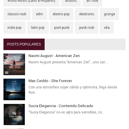
World Music (Latin & Hispanic)
acustic
art rock
classic rock
edm
electro pop
electronic
grunge
indie pop
latin pop
post-punk
punk rock
ska
POSTS POPULARES
Naomi August - American Zen
Naomi August presenta "American Zen" , una can…
Max Ceddo - She Forever
Con una atmósfera súper cálida y optimista, llega desde
Nue…
Sucia Elegancia - Contenido Delicado
"Sucia Elegancia" no es apto para sensibles, co…