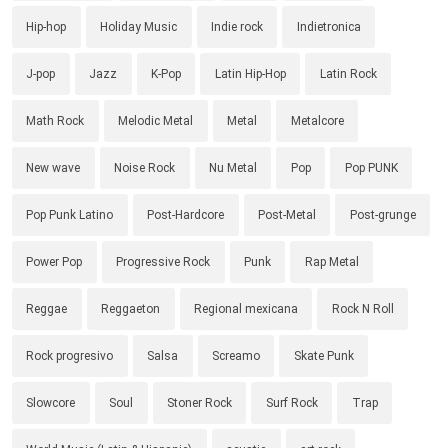
Hip-hop
Holiday Music
Indie rock
Indietronica
J-pop
Jazz
K-Pop
Latin Hip-Hop
Latin Rock
Math Rock
Melodic Metal
Metal
Metalcore
New wave
Noise Rock
Nu Metal
Pop
Pop PUNK
Pop Punk Latino
Post-Hardcore
Post-Metal
Post-grunge
Power Pop
Progressive Rock
Punk
Rap Metal
Reggae
Reggaeton
Regional mexicana
Rock N Roll
Rock progresivo
Salsa
Screamo
Skate Punk
Slowcore
Soul
Stoner Rock
Surf Rock
Trap