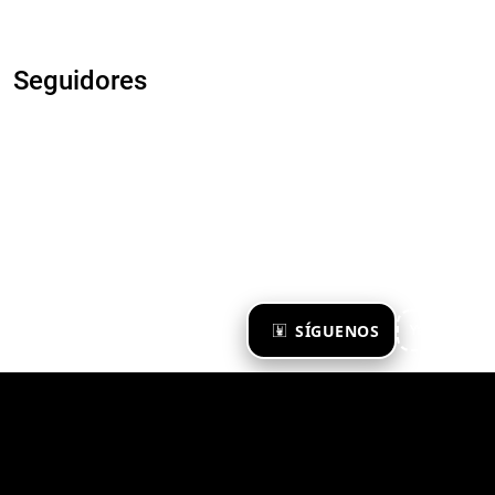
Seguidores
×
SÍGUENOS
Ya te sigo