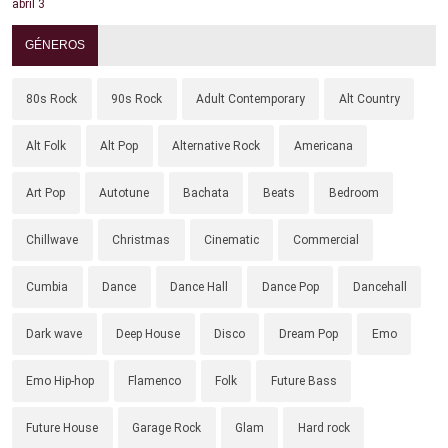
abril
3
GÉNEROS
80s Rock
90s Rock
Adult Contemporary
Alt Country
Alt Folk
Alt Pop
Alternative Rock
Americana
Art Pop
Autotune
Bachata
Beats
Bedroom
Chillwave
Christmas
Cinematic
Commercial
Cumbia
Dance
Dance Hall
Dance Pop
Dancehall
Dark wave
Deep House
Disco
Dream Pop
Emo
Emo Hip-hop
Flamenco
Folk
Future Bass
Future House
Garage Rock
Glam
Hard rock