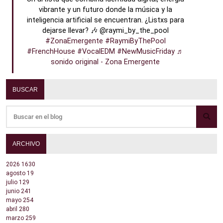
vibrante y un futuro donde la música y la
inteligencia artificial se encuentran. ¿Listxs para
dejarse llevar? 🎶 @raymi_by_the_pool
#ZonaEmergente
#RaymiByThePool
#FrenchHouse
#VocalEDM
#NewMusicFriday
♬
sonido original - Zona Emergente
BUSCAR
ARCHIVO
2026
1630
agosto
19
julio
129
junio
241
mayo
254
abril
280
marzo
259