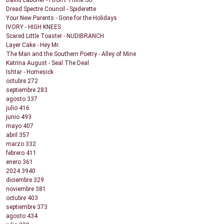
David Laborier - I Don't Think So
Dread Spectre Council - Spiderette
Your New Parents - Gone for the Holidays
IVORY - HIGH KNEES
Scared Little Toaster - NUDIBRANCH
Layer Cake - Hey Mr.
The Man and the Southern Poetry - Alley of Mine
Katrina August - Seal The Deal
Ishtar - Homesick
octubre
272
septiembre
283
agosto
337
julio
416
junio
493
mayo
407
abril
357
marzo
332
febrero
411
enero
361
2024
3940
diciembre
329
noviembre
381
octubre
403
septiembre
373
agosto
434