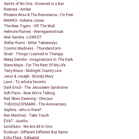
Saints of No One - Drowned in a Bar
Reetoxa - Amber
Phoenix Wise & The Resistance - I'm Free
MAWK3 - Indiana Jones
The New Tigers - Off The Wall
Helmore Flames - Werregarenstraat
Alex Sandra - LOWEST
Stellar Ruins - Bitter Takeaways
Cosmic Madness - Thunderstorm
Stoat - Things I Learned in Therapy
Mikey Demilio - Imaginations In The Dark
Steve Major - For The Rest Of My Life
Terry Blaze - Midnight County Line
Jessi & Joseph - Bloody Mary
Lavic - Tu artista favorito
Dark Ensō - The Jerusalem Syndrome
Soft Panic - Now We're Talking
Red Skies Dawning - Obvious
THEHOLEOFMARK - The Anniversary
Saphira - who is there?
Ren Martinez - Take Touch
ÉVAT - Auxilio
IurisEkero - We Are All In One
Rockvyn - Different Different But Same
Echo Flora - Defeated