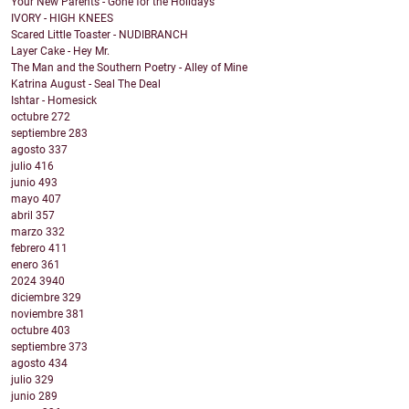
Your New Parents - Gone for the Holidays
IVORY - HIGH KNEES
Scared Little Toaster - NUDIBRANCH
Layer Cake - Hey Mr.
The Man and the Southern Poetry - Alley of Mine
Katrina August - Seal The Deal
Ishtar - Homesick
octubre
272
septiembre
283
agosto
337
julio
416
junio
493
mayo
407
abril
357
marzo
332
febrero
411
enero
361
2024
3940
diciembre
329
noviembre
381
octubre
403
septiembre
373
agosto
434
julio
329
junio
289