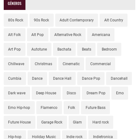
GÉNEROS
80s Rock
90s Rock
Adult Contemporary
Alt Country
Alt Folk
Alt Pop
Alternative Rock
Americana
Art Pop
Autotune
Bachata
Beats
Bedroom
Chillwave
Christmas
Cinematic
Commercial
Cumbia
Dance
Dance Hall
Dance Pop
Dancehall
Dark wave
Deep House
Disco
Dream Pop
Emo
Emo Hip-hop
Flamenco
Folk
Future Bass
Future House
Garage Rock
Glam
Hard rock
Hip-hop
Holiday Music
Indie rock
Indietronica