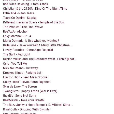
Red Skies Dawning - From Ashes
Christian & the 2120’s - King Of The Night Time
LYRA.404 - Neon Tears
Tears On Denim - Sparks
Different Places In Space - Temple of the Sun
The Probies - The Final Wave
ReeToxA - Alcohol
Envy Marshall - P.T.A
Maria Domark - is this what you wanted?
Bella Rios - Have Yourself A Merry Little Christma...
Lovely Paradox - Dime Algo Especial
The Guilt - Red Light
Declan Welsh and The Decadent West - Feeble (Feat ...
Osis - You Tell Me
Nick Neumann - Getaway
Krooked Kings - Parking Lot
Electric High - Feed Me A Groove
Goldy Head - Revolution's Bayonet
Skar de Line - The Screen
Twanguero - Happy Xmas (War Is Over)
the dt's - Sorry Not Sorry
BeerMaster - Take Your Breath
The Buzz Junky x Hope Rangel x D. Mitchell Sims ...
Rival Cults - Dripping With Divinity