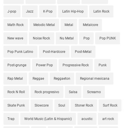
J-pop
Jazz
K-Pop
Latin Hip-Hop
Latin Rock
Math Rock
Melodic Metal
Metal
Metalcore
New wave
Noise Rock
Nu Metal
Pop
Pop PUNK
Pop Punk Latino
Post-Hardcore
Post-Metal
Post-grunge
Power Pop
Progressive Rock
Punk
Rap Metal
Reggae
Reggaeton
Regional mexicana
Rock N Roll
Rock progresivo
Salsa
Screamo
Skate Punk
Slowcore
Soul
Stoner Rock
Surf Rock
Trap
World Music (Latin & Hispanic)
acustic
art rock