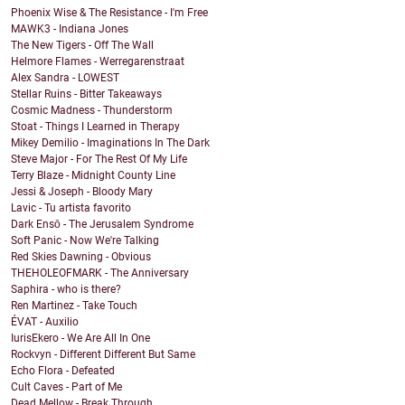
Phoenix Wise & The Resistance - I'm Free
MAWK3 - Indiana Jones
The New Tigers - Off The Wall
Helmore Flames - Werregarenstraat
Alex Sandra - LOWEST
Stellar Ruins - Bitter Takeaways
Cosmic Madness - Thunderstorm
Stoat - Things I Learned in Therapy
Mikey Demilio - Imaginations In The Dark
Steve Major - For The Rest Of My Life
Terry Blaze - Midnight County Line
Jessi & Joseph - Bloody Mary
Lavic - Tu artista favorito
Dark Ensō - The Jerusalem Syndrome
Soft Panic - Now We're Talking
Red Skies Dawning - Obvious
THEHOLEOFMARK - The Anniversary
Saphira - who is there?
Ren Martinez - Take Touch
ÉVAT - Auxilio
IurisEkero - We Are All In One
Rockvyn - Different Different But Same
Echo Flora - Defeated
Cult Caves - Part of Me
Dead Mellow - Break Through