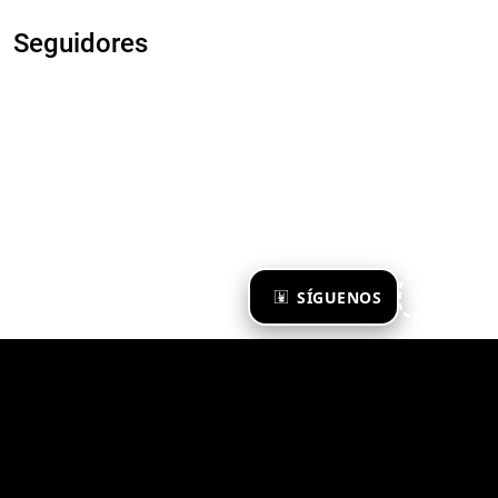
Seguidores
×
SÍGUENOS
Ya te sigo