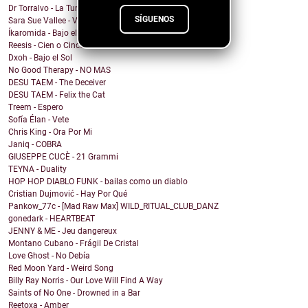
Dr Torralvo - La Tumba
SÍGUENOS
Sara Sue Vallee - Vagues
Íkaromida - Bajo el sol
Reesis - Cien o Cinco
Dxoh - Bajo el Sol
No Good Therapy - NO MAS
DESU TAEM - The Deceiver
DESU TAEM - Felix the Cat
Treem - Espero
Sofía Élan - Vete
Chris King - Ora Por Mi
Janiq - COBRA
GIUSEPPE CUCÈ - 21 Grammi
TEYNA - Duality
HOP HOP DIABLO FUNK - bailas como un diablo
Cristian Dujmović - Hay Por Qué
Pankow_77c - [Mad Raw Max] WILD_RITUAL_CLUB_DANZ
gonedark - HEARTBEAT
JENNY & ME - Jeu dangereux
Montano Cubano - Frágil De Cristal
Love Ghost - No Debía
Red Moon Yard - Weird Song
Billy Ray Norris - Our Love Will Find A Way
Saints of No One - Drowned in a Bar
Reetoxa - Amber