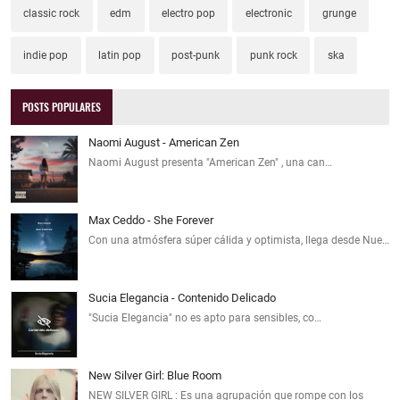
classic rock
edm
electro pop
electronic
grunge
indie pop
latin pop
post-punk
punk rock
ska
POSTS POPULARES
Naomi August - American Zen
Naomi August presenta "American Zen" , una can…
Max Ceddo - She Forever
Con una atmósfera súper cálida y optimista, llega desde Nue…
Sucia Elegancia - Contenido Delicado
"Sucia Elegancia" no es apto para sensibles, co…
New Silver Girl: Blue Room
NEW SILVER GIRL : Es una agrupación que rompe con los