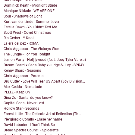
Our Escape - Siren Skies
Dominick Keath - Midnight Stride
Monique Nikkole - WE ARE ONE
Soul - Shadows of Light
Kurt van der Linde - Summer Lover
Estella Dawn - You Didn't Text Me
Scott West - Covid Christmas
Rip Gerber - Y Knot
La era del pez - ROMA
Chris Aggabao - The Victorys Won
The Jungle - For You Tonight
Lemon Party - Hol[ ]ywood (feat. Joey Tyler Varela)
Dream Beard x Sada Baby x Judge & Jury - SPRAY
Kenny Sharp - Seasons
Chris Aggabao - Parents
Dru Cutler - Love Will Tear US Apart (Joy Division...
Max Ceddo - Nematode
PELTZ - Keep On
Gina Zo - Santa, do you know?
Capital Sons - Never Lost
Hollow Star - Seconds
Forest Little - The Delicate Art of Reflection (Th...
Piergiorgio Corallo - Erase her name
David Laborier - I Don't Think So
Dread Spectre Council - Spiderette