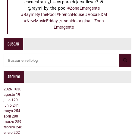
encuentran. ¿Listxs para dejarse llevar? 🎶
@raymi_by_the_pool
#ZonaEmergente
#RaymiByThePool
#FrenchHouse
#VocalEDM
#NewMusicFriday
♬ sonido original - Zona
Emergente
BUSCAR
ARCHIVO
2026
1630
agosto
19
julio
129
junio
241
mayo
254
abril
280
marzo
259
febrero
246
enero
202