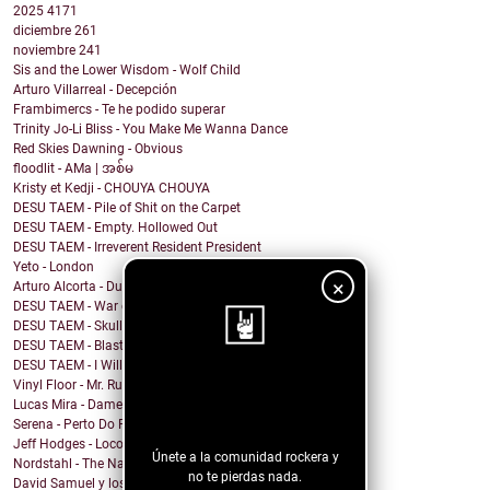
2025
4171
diciembre
261
noviembre
241
Sis and the Lower Wisdom - Wolf Child
Arturo Villarreal - Decepción
Frambimercs - Te he podido superar
Trinity Jo-Li Bliss - You Make Me Wanna Dance
Red Skies Dawning - Obvious
floodlit - AMa | အစ်မ
Kristy et Kedji - CHOUYA CHOUYA
DESU TAEM - Pile of Shit on the Carpet
DESU TAEM - Empty. Hollowed Out
DESU TAEM - Irreverent Resident President
Yeto - London
×
Arturo Alcorta - Dualidad
DESU TAEM - War on Bullies
DESU TAEM - Skull and Crossbones
DESU TAEM - Blasted into Rebirth
DESU TAEM - I Will Not Be Assimilated
Vinyl Floor - Mr. Rubinstein - Single Edit
¡Sigue nuestro
Lucas Mira - Dame alguna señal
blog!
Serena - Perto Do Fim
Jeff Hodges - Loco Motive (Music Row Mix)
Únete a la comunidad rockera y
Nordstahl - The Nameless Hour
no te pierdas nada.
David Samuel y los problemas de Macario - Sonámbulo