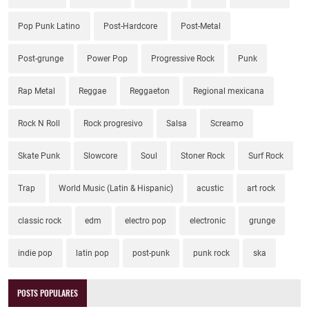
Pop Punk Latino
Post-Hardcore
Post-Metal
Post-grunge
Power Pop
Progressive Rock
Punk
Rap Metal
Reggae
Reggaeton
Regional mexicana
Rock N Roll
Rock progresivo
Salsa
Screamo
Skate Punk
Slowcore
Soul
Stoner Rock
Surf Rock
Trap
World Music (Latin & Hispanic)
acustic
art rock
classic rock
edm
electro pop
electronic
grunge
indie pop
latin pop
post-punk
punk rock
ska
POSTS POPULARES