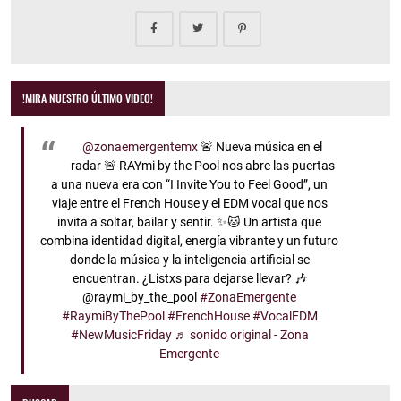
!MIRA NUESTRO ÚLTIMO VIDEO!
@zonaemergentemx
🚨 Nueva música en el
radar 🚨 RAYmi by the Pool nos abre las puertas
a una nueva era con “I Invite You to Feel Good”, un
viaje entre el French House y el EDM vocal que nos
invita a soltar, bailar y sentir. ✨🐱 Un artista que
combina identidad digital, energía vibrante y un futuro
donde la música y la inteligencia artificial se
encuentran. ¿Listxs para dejarse llevar? 🎶
@raymi_by_the_pool
#ZonaEmergente
#RaymiByThePool
#FrenchHouse
#VocalEDM
#NewMusicFriday
♬ sonido original - Zona
Emergente