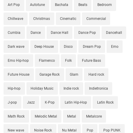
Art Pop
Autotune
Bachata
Beats
Bedroom
Chillwave
Christmas
Cinematic
Commercial
Cumbia
Dance
Dance Hall
Dance Pop
Dancehall
Dark wave
Deep House
Disco
Dream Pop
Emo
Emo Hip-hop
Flamenco
Folk
Future Bass
Future House
Garage Rock
Glam
Hard rock
Hip-hop
Holiday Music
Indie rock
Indietronica
J-pop
Jazz
K-Pop
Latin Hip-Hop
Latin Rock
Math Rock
Melodic Metal
Metal
Metalcore
New wave
Noise Rock
Nu Metal
Pop
Pop PUNK