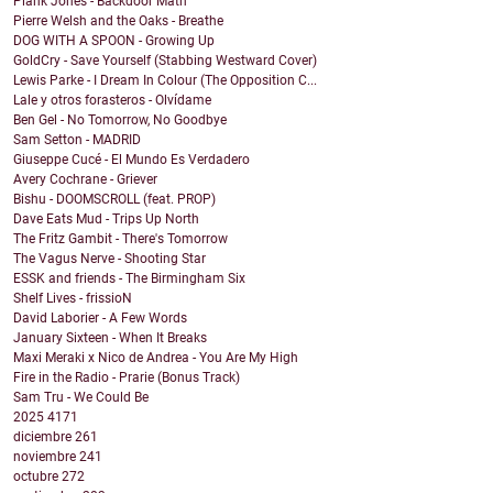
Plank Jones - Backdoor Math
Pierre Welsh and the Oaks - Breathe
DOG WITH A SPOON - Growing Up
GoldCry - Save Yourself (Stabbing Westward Cover)
Lewis Parke - I Dream In Colour (The Opposition C...
Lale y otros forasteros - Olvídame
Ben Gel - No Tomorrow, No Goodbye
Sam Setton - MADRID
Giuseppe Cucé - El Mundo Es Verdadero
Avery Cochrane - Griever
Bishu - DOOMSCROLL (feat. PROP)
Dave Eats Mud - Trips Up North
The Fritz Gambit - There's Tomorrow
The Vagus Nerve - Shooting Star
ESSK and friends - The Birmingham Six
Shelf Lives - frissioN
David Laborier - A Few Words
January Sixteen - When It Breaks
Maxi Meraki x Nico de Andrea - You Are My High
Fire in the Radio - Prarie (Bonus Track)
Sam Tru - We Could Be
2025
4171
diciembre
261
noviembre
241
octubre
272