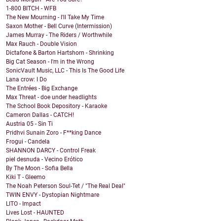
1-800 BITCH - WFB
The New Mourning - I'll Take My Time
Saxon Mother - Bell Curve (Intermission)
James Murray - The Riders / Worthwhile
Max Rauch - Double Vision
Dictafone & Barton Hartshorn - Shrinking
Big Cat Season - I'm in the Wrong
SonicVault Music, LLC - This Is The Good Life
Lana crow: I Do
The Entrées - Big Exchange
Max Threat - doe under headlights
The School Book Depository - Karaoke
Cameron Dallas - CATCH!
Austria 05 - Sin Ti
Pridhvi Sunain Zoro - F**king Dance
Frogui - Candela
SHANNON DARCY - Control Freak
piel desnuda - Vecino Erótico
By The Moon - Sofia Bella
Kiki T - Gleemo
The Noah Peterson Soul-Tet / "The Real Deal"
TWIN ENVY - Dystopian Nightmare
LITO - Impact
Lives Lost - HAUNTED