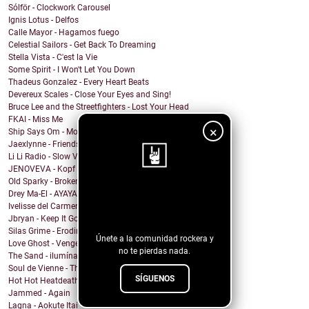
Sólför - Clockwork Carousel
Ignis Lotus - Delfos
Calle Mayor - Hagamos fuego
Celestial Sailors - Get Back To Dreaming
Stella Vista - C'est la Vie
Some Spirit - I Won't Let You Down
Thadeus Gonzalez - Every Heart Beats
Devereux Scales - Close Your Eyes and Sing!
Bruce Lee and the Streetfighters - Lost Your Head
FKAI - Miss Me
×
Ship Says Om - Mother Director
Jaexlynne - Friends Like You
Li Li Radio - Slow View
JENOVEVA - Kopf auf
Old Sparky - Broken City Blues
Drey Ma-El - AYAYAI
¡Sigue nuestro
Ivelisse del Carmen - Mi Sangre Baila
blog!
Jbryan - Keep It Going
Silas Grime - Eroding Grace
Únete a la comunidad rockera y
Love Ghost - Vengeance
no te pierdas nada.
The Sand - ilumíname
Soul de Vienne - That Was Insane
SÍGUENOS
Hot Hot Heatdeath - no respawns
Jammed - Again
Lagna - Aokute Itai