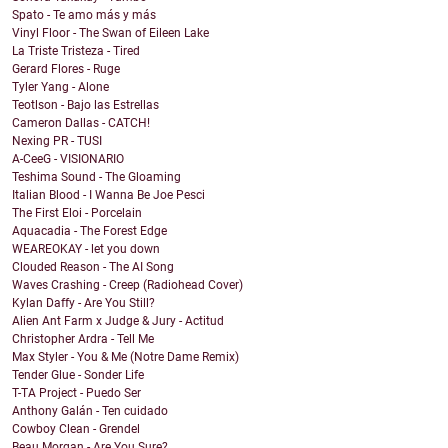
Spato - Te amo más y más
Vinyl Floor - The Swan of Eileen Lake
La Triste Tristeza - Tired
Gerard Flores - Ruge
Tyler Yang - Alone
Teotlson - Bajo las Estrellas
Cameron Dallas - CATCH!
Nexing PR - TUSI
A-CeeG - VISIONARIO
Teshima Sound - The Gloaming
Italian Blood - I Wanna Be Joe Pesci
The First Eloi - Porcelain
Aquacadia - The Forest Edge
WEAREOKAY - let you down
Clouded Reason - The AI Song
Waves Crashing - Creep (Radiohead Cover)
Kylan Daffy - Are You Still?
Alien Ant Farm x Judge & Jury - Actitud
Christopher Ardra - Tell Me
Max Styler - You & Me (Notre Dame Remix)
Tender Glue - Sonder Life
T-TA Project - Puedo Ser
Anthony Galán - Ten cuidado
Cowboy Clean - Grendel
Beau Morgan - Are You Sure?