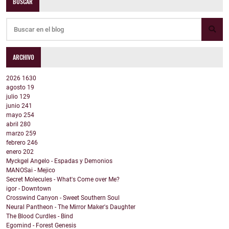
BUSCAR
ARCHIVO
2026
1630
agosto
19
julio
129
junio
241
mayo
254
abril
280
marzo
259
febrero
246
enero
202
Myckgel Angelo - Espadas y Demonios
MANOSai - Mejico
Secret Molecules - What's Come over Me?
igor - Downtown
Crosswind Canyon - Sweet Southern Soul
Neural Pantheon - The Mirror Maker's Daughter
The Blood Curdles - Bind
Egomind - Forest Genesis