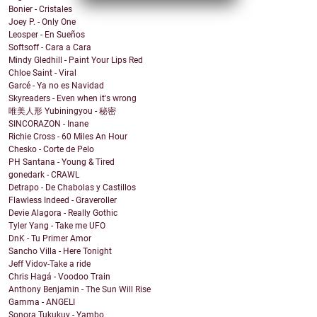
Bonier - Cristales
Joey P. - Only One
Leosper - En Sueños
Softsoff - Cara a Cara
Mindy Gledhill - Paint Your Lips Red
Chloe Saint - Viral
Garcé - Ya no es Navidad
Skyreaders - Even when it's wrong
唯美人形 Yubiningyou - 秘密
SINCORAZON - Inane
Richie Cross - 60 Miles An Hour
Chesko - Corte de Pelo
PH Santana - Young & Tired
gonedark - CRAWL
Detrapo - De Chabolas y Castillos
Flawless Indeed - Graveroller
Devie Alagora - Really Gothic
Tyler Yang - Take me UFO
DnK - Tu Primer Amor
Sancho Villa - Here Tonight
Jeff Vidov-Take a ride
Chris Hagá - Voodoo Train
Anthony Benjamin - The Sun Will Rise
Gamma - ANGELI
Sonora Tukukuy - Yambo