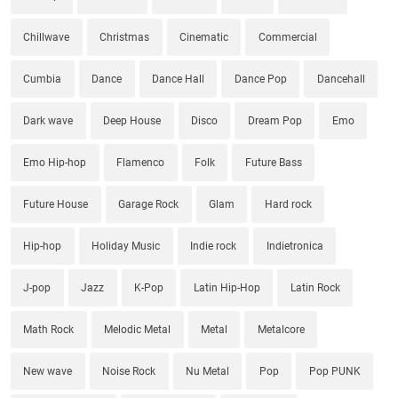
Chillwave
Christmas
Cinematic
Commercial
Cumbia
Dance
Dance Hall
Dance Pop
Dancehall
Dark wave
Deep House
Disco
Dream Pop
Emo
Emo Hip-hop
Flamenco
Folk
Future Bass
Future House
Garage Rock
Glam
Hard rock
Hip-hop
Holiday Music
Indie rock
Indietronica
J-pop
Jazz
K-Pop
Latin Hip-Hop
Latin Rock
Math Rock
Melodic Metal
Metal
Metalcore
New wave
Noise Rock
Nu Metal
Pop
Pop PUNK