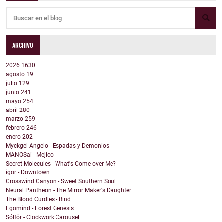
ARCHIVO
2026
1630
agosto
19
julio
129
junio
241
mayo
254
abril
280
marzo
259
febrero
246
enero
202
Myckgel Angelo - Espadas y Demonios
MANOSai - Mejico
Secret Molecules - What's Come over Me?
igor - Downtown
Crosswind Canyon - Sweet Southern Soul
Neural Pantheon - The Mirror Maker's Daughter
The Blood Curdles - Bind
Egomind - Forest Genesis
Sólför - Clockwork Carousel