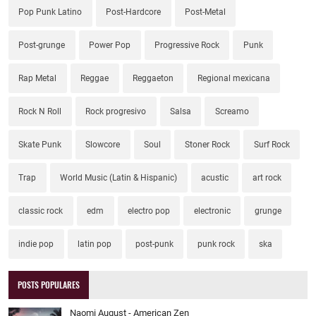
Pop Punk Latino
Post-Hardcore
Post-Metal
Post-grunge
Power Pop
Progressive Rock
Punk
Rap Metal
Reggae
Reggaeton
Regional mexicana
Rock N Roll
Rock progresivo
Salsa
Screamo
Skate Punk
Slowcore
Soul
Stoner Rock
Surf Rock
Trap
World Music (Latin & Hispanic)
acustic
art rock
classic rock
edm
electro pop
electronic
grunge
indie pop
latin pop
post-punk
punk rock
ska
POSTS POPULARES
Naomi August - American Zen