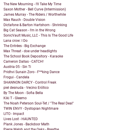
The New Mourning - I'll Take My Time
Saxon Mother - Bell Curve (Intermission)
James Murray - The Riders / Worthwhile
Max Rauch - Double Vision
Dictafone & Barton Hartshorn - Shrinking
Big Cat Season - I'm in the Wrong
SonicVault Music, LLC - This Is The Good Life
Lana crow: I Do
The Entrées - Big Exchange
Max Threat - doe under headlights
The School Book Depository - Karaoke
Cameron Dallas - CATCH!
Austria 05 - Sin Ti
Pridhvi Sunain Zoro - F**king Dance
Frogui - Candela
SHANNON DARCY - Control Freak
piel desnuda - Vecino Erótico
By The Moon - Sofia Bella
Kiki T - Gleemo
The Noah Peterson Soul-Tet / "The Real Deal"
TWIN ENVY - Dystopian Nightmare
LITO - Impact
Lives Lost - HAUNTED
Plank Jones - Backdoor Math
Pierre Welsh and the Oaks - Breathe