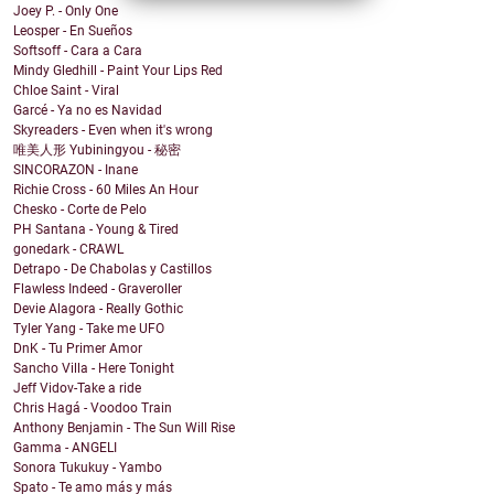
Joey P. - Only One
Leosper - En Sueños
Softsoff - Cara a Cara
Mindy Gledhill - Paint Your Lips Red
Chloe Saint - Viral
Garcé - Ya no es Navidad
Skyreaders - Even when it's wrong
唯美人形 Yubiningyou - 秘密
SINCORAZON - Inane
Richie Cross - 60 Miles An Hour
Chesko - Corte de Pelo
PH Santana - Young & Tired
gonedark - CRAWL
Detrapo - De Chabolas y Castillos
Flawless Indeed - Graveroller
Devie Alagora - Really Gothic
Tyler Yang - Take me UFO
DnK - Tu Primer Amor
Sancho Villa - Here Tonight
Jeff Vidov-Take a ride
Chris Hagá - Voodoo Train
Anthony Benjamin - The Sun Will Rise
Gamma - ANGELI
Sonora Tukukuy - Yambo
Spato - Te amo más y más