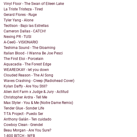
Vinyl Floor - The Swan of Eileen Lake
La Triste Tristeza - Tired
Gerard Flores - Ruge
Tyler Yang - Alone
Teotlson - Bajo las Estrellas
Cameron Dallas - CATCH!
Nexing PR - TUSI
A-CeeG - VISIONARIO
Teshima Sound - The Gloaming
Italian Blood - I Wanna Be Joe Pesci
The First Eloi - Porcelain
Aquacadia - The Forest Edge
WEAREOKAY - let you down
Clouded Reason - The AI Song
Waves Crashing - Creep (Radiohead Cover)
Kylan Daffy - Are You Still?
Alien Ant Farm x Judge & Jury - Actitud
Christopher Ardra - Tell Me
Max Styler - You & Me (Notre Dame Remix)
Tender Glue - Sonder Life
T-TA Project - Puedo Ser
Anthony Galán - Ten cuidado
Cowboy Clean - Grendel
Beau Morgan - Are You Sure?
1-800 BITCH - WFB