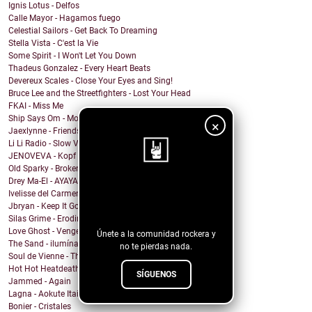
Ignis Lotus - Delfos
Calle Mayor - Hagamos fuego
Celestial Sailors - Get Back To Dreaming
Stella Vista - C'est la Vie
Some Spirit - I Won't Let You Down
Thadeus Gonzalez - Every Heart Beats
Devereux Scales - Close Your Eyes and Sing!
Bruce Lee and the Streetfighters - Lost Your Head
FKAI - Miss Me
Ship Says Om - Mother Director
×
Jaexlynne - Friends Like You
Li Li Radio - Slow View
JENOVEVA - Kopf auf
Old Sparky - Broken City Blues
Drey Ma-El - AYAYAI
¡Sigue nuestro
Ivelisse del Carmen - Mi Sangre Baila
Jbryan - Keep It Going
blog!
Silas Grime - Eroding Grace
Love Ghost - Vengeance
Únete a la comunidad rockera y
The Sand - ilumíname
no te pierdas nada.
Soul de Vienne - That Was Insane
Hot Hot Heatdeath - no respawns
SÍGUENOS
Jammed - Again
Lagna - Aokute Itai
Bonier - Cristales