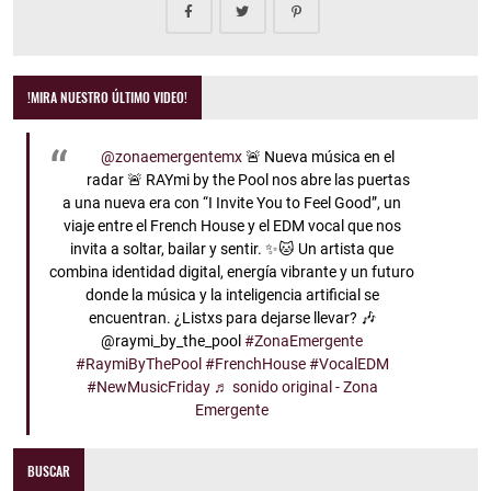
!MIRA NUESTRO ÚLTIMO VIDEO!
@zonaemergentemx
🚨 Nueva música en el
radar 🚨 RAYmi by the Pool nos abre las puertas
a una nueva era con “I Invite You to Feel Good”, un
viaje entre el French House y el EDM vocal que nos
invita a soltar, bailar y sentir. ✨🐱 Un artista que
combina identidad digital, energía vibrante y un futuro
donde la música y la inteligencia artificial se
encuentran. ¿Listxs para dejarse llevar? 🎶
@raymi_by_the_pool
#ZonaEmergente
#RaymiByThePool
#FrenchHouse
#VocalEDM
#NewMusicFriday
♬ sonido original - Zona
Emergente
BUSCAR