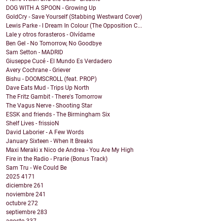
DOG WITH A SPOON - Growing Up
GoldCry - Save Yourself (Stabbing Westward Cover)
Lewis Parke - I Dream In Colour (The Opposition C...
Lale y otros forasteros - Olvídame
Ben Gel - No Tomorrow, No Goodbye
Sam Setton - MADRID
Giuseppe Cucé - El Mundo Es Verdadero
Avery Cochrane - Griever
Bishu - DOOMSCROLL (feat. PROP)
Dave Eats Mud - Trips Up North
The Fritz Gambit - There's Tomorrow
The Vagus Nerve - Shooting Star
ESSK and friends - The Birmingham Six
Shelf Lives - frissioN
David Laborier - A Few Words
January Sixteen - When It Breaks
Maxi Meraki x Nico de Andrea - You Are My High
Fire in the Radio - Prarie (Bonus Track)
Sam Tru - We Could Be
2025
4171
diciembre
261
noviembre
241
octubre
272
septiembre
283