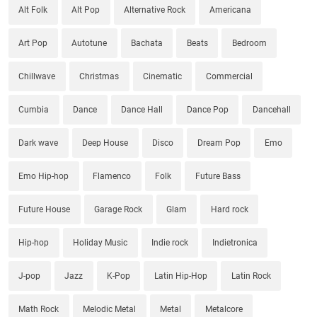
Alt Folk
Alt Pop
Alternative Rock
Americana
Art Pop
Autotune
Bachata
Beats
Bedroom
Chillwave
Christmas
Cinematic
Commercial
Cumbia
Dance
Dance Hall
Dance Pop
Dancehall
Dark wave
Deep House
Disco
Dream Pop
Emo
Emo Hip-hop
Flamenco
Folk
Future Bass
Future House
Garage Rock
Glam
Hard rock
Hip-hop
Holiday Music
Indie rock
Indietronica
J-pop
Jazz
K-Pop
Latin Hip-Hop
Latin Rock
Math Rock
Melodic Metal
Metal
Metalcore