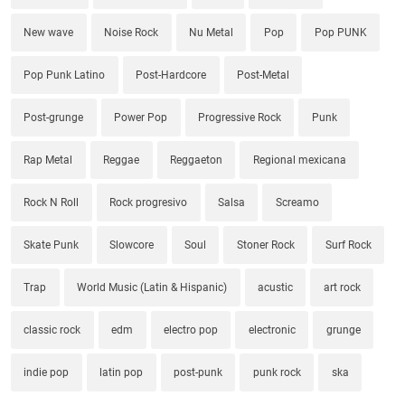
New wave
Noise Rock
Nu Metal
Pop
Pop PUNK
Pop Punk Latino
Post-Hardcore
Post-Metal
Post-grunge
Power Pop
Progressive Rock
Punk
Rap Metal
Reggae
Reggaeton
Regional mexicana
Rock N Roll
Rock progresivo
Salsa
Screamo
Skate Punk
Slowcore
Soul
Stoner Rock
Surf Rock
Trap
World Music (Latin & Hispanic)
acustic
art rock
classic rock
edm
electro pop
electronic
grunge
indie pop
latin pop
post-punk
punk rock
ska