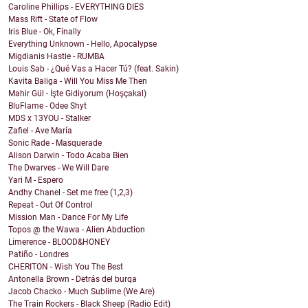
Caroline Phillips - EVERYTHING DIES
Mass Rift - State of Flow
Iris Blue - Ok, Finally
Everything Unknown - Hello, Apocalypse
Migdianis Hastie - RUMBA
Louis Sab - ¿Qué Vas a Hacer Tú? (feat. Sakin)
Kavita Baliga - Will You Miss Me Then
Mahir Gül - İşte Gidiyorum (Hoşçakal)
BluFlame - Odee Shyt
MDS x 13YOU - Stalker
Zafiel - Ave María
Sonic Rade - Masquerade
Alison Darwin - Todo Acaba Bien
The Dwarves - We Will Dare
Yari M - Espero
Andhy Chanel - Set me free (1,2,3)
Repeat - Out Of Control
Mission Man - Dance For My Life
Topos @ the Wawa - Alien Abduction
Limerence - BLOOD&HONEY
Patiño - Londres
CHERITON - Wish You The Best
Antonella Brown - Detrás del burqa
Jacob Chacko - Much Sublime (We Are)
The Train Rockers - Black Sheep (Radio Edit)