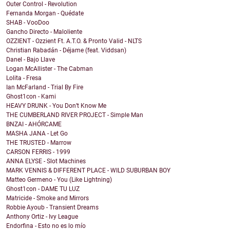
Outer Control - Revolution
Fernanda Morgan - Quédate
SHAB - VooDoo
Gancho Directo - Maloliente
OZZIENT - Ozzient Ft. A.T.O. & Pronto Valid - NLTS
Christian Rabadán - Déjame (feat. Viddsan)
Danel - Bajo Llave
Logan McAllister - The Cabman
Lolita - Fresa
Ian McFarland - Trial By Fire
Ghost1con - Kami
HEAVY DRUNK - You Don’t Know Me
THE CUMBERLAND RIVER PROJECT - Simple Man
BNZAI - AHÓRCAME
MASHA JANA - Let Go
THE TRUSTED - Marrow
CARSON FERRIS - 1999
ANNA ELYSE - Slot Machines
MARK VENNIS & DIFFERENT PLACE - WILD SUBURBAN BOY
Matteo Germeno - You (Like Lightning)
Ghost1con - DAME TU LUZ
Matricide - Smoke and Mirrors
Robbie Ayoub - Transient Dreams
Anthony Ortiz - Ivy League
Endorfina - Esto no es lo mío