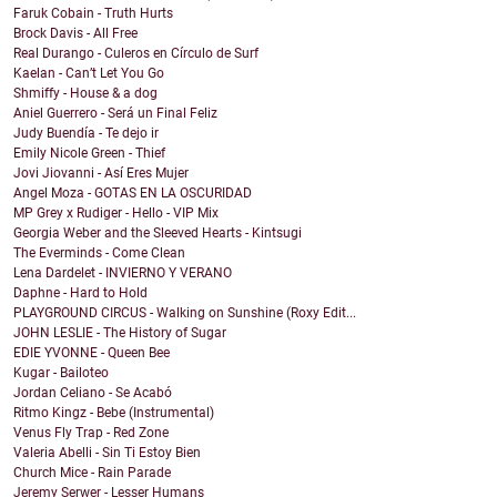
Faruk Cobain - Truth Hurts
Brock Davis - All Free
Real Durango - Culeros en Círculo de Surf
Kaelan - Can’t Let You Go
Shmiffy - House & a dog
Aniel Guerrero - Será un Final Feliz
Judy Buendía - Te dejo ir
Emily Nicole Green - Thief
Jovi Jiovanni - Así Eres Mujer
Angel Moza - GOTAS EN LA OSCURIDAD
MP Grey x Rudiger - Hello - VIP Mix
Georgia Weber and the Sleeved Hearts - Kintsugi
The Everminds - Come Clean
Lena Dardelet - INVIERNO Y VERANO
Daphne - Hard to Hold
PLAYGROUND CIRCUS - Walking on Sunshine (Roxy Edit...
JOHN LESLIE - The History of Sugar
EDIE YVONNE - Queen Bee
Kugar - Bailoteo
Jordan Celiano - Se Acabó
Ritmo Kingz - Bebe (Instrumental)
Venus Fly Trap - Red Zone
Valeria Abelli - Sin Ti Estoy Bien
Church Mice - Rain Parade
Jeremy Serwer - Lesser Humans