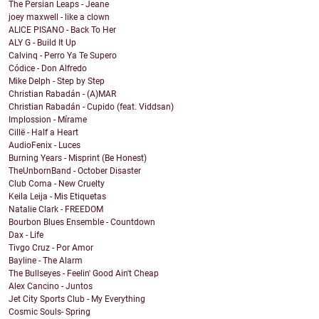
The Persian Leaps - Jeane
joey maxwell - like a clown
ALICE PISANO - Back To Her
ALY G - Build It Up
Calvinq - Perro Ya Te Supero
Códice - Don Alfredo
Mike Delph - Step by Step
Christian Rabadán - (A)MAR
Christian Rabadán - Cupido (feat. Viddsan)
Implossion - Mírame
Cillë - Half a Heart
AudioFenix - Luces
Burning Years - Misprint (Be Honest)
TheUnbornBand - October Disaster
Club Coma - New Cruelty
Keila Leija - Mis Etiquetas
Natalie Clark - FREEDOM
Bourbon Blues Ensemble - Countdown
Dax - Life
Tivgo Cruz - Por Amor
Bayline - The Alarm
The Bullseyes - Feelin' Good Ain't Cheap
Alex Cancino - Juntos
Jet City Sports Club - My Everything
Cosmic Souls- Spring