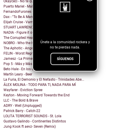
Okayceci - No te quiero
Puerto Mariel - Maldito Antro
FernandoFurones - Me Vuelvo Salvaje
Dax - "To Be A Man" Ft. Darius Rucker
Elijah Cruise - Vampire U
¡Sigue nuestro
STUART LAWRENCE - ONE
blog!
NADIA - Figure it out
The Corrupted Hearts - We Dug a Ditch & Laid Down
Únete a la comunidad rockera y
NOBRO - Who the Hell Am I?
no te pierdas nada.
The Aphotic - Angel
FELIN - Worst Regret
Jamesz - La Primera Brisa
SÍGUENOS
Pop 5 - Más y Más
Beto Hale - En los unos y en los ceros (Single)
Martín Leary - Beer
La Furia, El Demonio y El Nefasto - Trinidades Abe...
ÁLEX MOLINA - TODO PARA TI, NADA PARA MÍ
Wayfarer - Eviction Spree
Keyton - Moving Forward Towards the End
LLC - The Bold & Brave
ADRY - Well (Unplugged)
Patrick Barry - Catch-22
LOLITA TERRORIST SOUNDS - St. Lola
Gustavo Galindo - Continentes Distintos
Jung Kook ft aevz- Seven (Remix)