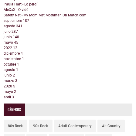
Paula Hart - Lo perdí
AleXxX - Olvidé
Safety Net - My Mom Met Mothman On Match.com
septiembre
187
agosto
341
julio
287
junio
140
mayo
45
2022
12
diciembre
4
noviembre
1
octubre
1
agosto
1
junio
2
marzo
3
2020
5
mayo
2
abril
3
GÉNEROS
80s Rock
90s Rock
Adult Contemporary
Alt Country