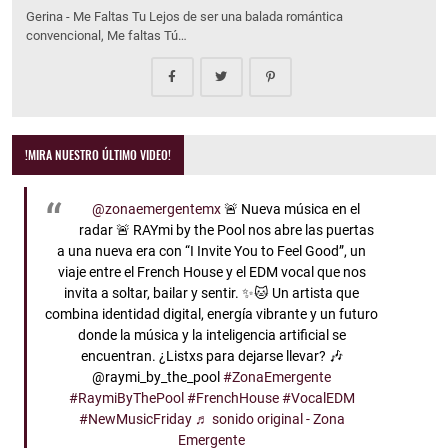
Gerina - Me Faltas Tu Lejos de ser una balada romántica
convencional, Me faltas Tú…
!MIRA NUESTRO ÚLTIMO VIDEO!
@zonaemergentemx
🚨 Nueva música en el
radar 🚨 RAYmi by the Pool nos abre las puertas
a una nueva era con “I Invite You to Feel Good”, un
viaje entre el French House y el EDM vocal que nos
invita a soltar, bailar y sentir. ✨🐱 Un artista que
combina identidad digital, energía vibrante y un futuro
donde la música y la inteligencia artificial se
encuentran. ¿Listxs para dejarse llevar? 🎶
@raymi_by_the_pool
#ZonaEmergente
#RaymiByThePool
#FrenchHouse
#VocalEDM
#NewMusicFriday
♬ sonido original - Zona
Emergente