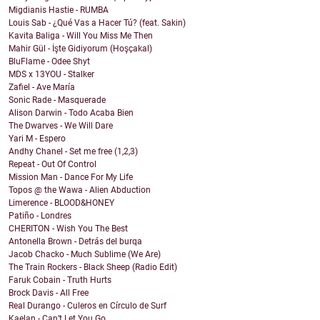
Migdianis Hastie - RUMBA
Louis Sab - ¿Qué Vas a Hacer Tú? (feat. Sakin)
Kavita Baliga - Will You Miss Me Then
Mahir Gül - İşte Gidiyorum (Hoşçakal)
BluFlame - Odee Shyt
MDS x 13YOU - Stalker
Zafiel - Ave María
Sonic Rade - Masquerade
Alison Darwin - Todo Acaba Bien
The Dwarves - We Will Dare
Yari M - Espero
Andhy Chanel - Set me free (1,2,3)
Repeat - Out Of Control
Mission Man - Dance For My Life
Topos @ the Wawa - Alien Abduction
Limerence - BLOOD&HONEY
Patiño - Londres
CHERITON - Wish You The Best
Antonella Brown - Detrás del burqa
Jacob Chacko - Much Sublime (We Are)
The Train Rockers - Black Sheep (Radio Edit)
Faruk Cobain - Truth Hurts
Brock Davis - All Free
Real Durango - Culeros en Círculo de Surf
Kaelan - Can’t Let You Go