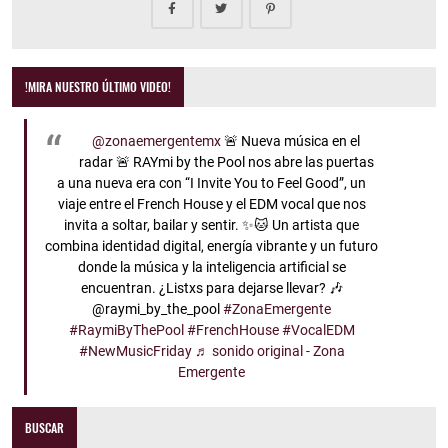
!MIRA NUESTRO ÚLTIMO VIDEO!
@zonaemergentemx
🚨 Nueva música en el
radar 🚨 RAYmi by the Pool nos abre las puertas
a una nueva era con “I Invite You to Feel Good”, un
viaje entre el French House y el EDM vocal que nos
invita a soltar, bailar y sentir. ✨🐱 Un artista que
combina identidad digital, energía vibrante y un futuro
donde la música y la inteligencia artificial se
encuentran. ¿Listxs para dejarse llevar? 🎶
@raymi_by_the_pool
#ZonaEmergente
#RaymiByThePool
#FrenchHouse
#VocalEDM
#NewMusicFriday
♬ sonido original - Zona
Emergente
BUSCAR