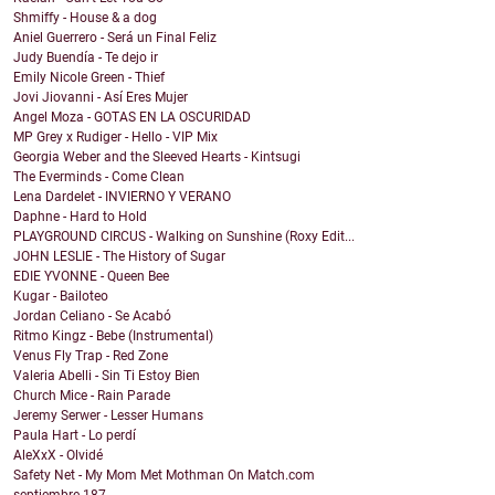
Shmiffy - House & a dog
Aniel Guerrero - Será un Final Feliz
Judy Buendía - Te dejo ir
Emily Nicole Green - Thief
Jovi Jiovanni - Así Eres Mujer
Angel Moza - GOTAS EN LA OSCURIDAD
MP Grey x Rudiger - Hello - VIP Mix
Georgia Weber and the Sleeved Hearts - Kintsugi
The Everminds - Come Clean
Lena Dardelet - INVIERNO Y VERANO
Daphne - Hard to Hold
PLAYGROUND CIRCUS - Walking on Sunshine (Roxy Edit...
JOHN LESLIE - The History of Sugar
EDIE YVONNE - Queen Bee
Kugar - Bailoteo
Jordan Celiano - Se Acabó
Ritmo Kingz - Bebe (Instrumental)
Venus Fly Trap - Red Zone
Valeria Abelli - Sin Ti Estoy Bien
Church Mice - Rain Parade
Jeremy Serwer - Lesser Humans
Paula Hart - Lo perdí
AleXxX - Olvidé
Safety Net - My Mom Met Mothman On Match.com