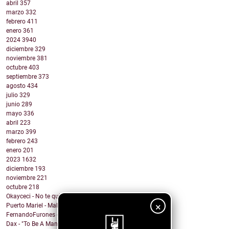
abril
357
marzo
332
febrero
411
enero
361
2024
3940
diciembre
329
noviembre
381
octubre
403
septiembre
373
agosto
434
julio
329
junio
289
mayo
336
abril
223
marzo
399
febrero
243
enero
201
2023
1632
diciembre
193
noviembre
221
octubre
218
Okayceci - No te quiero
×
Puerto Mariel - Maldito Antro
FernandoFurones - Me Vuelvo Salvaje
Dax - "To Be A Man" Ft. Darius Rucker