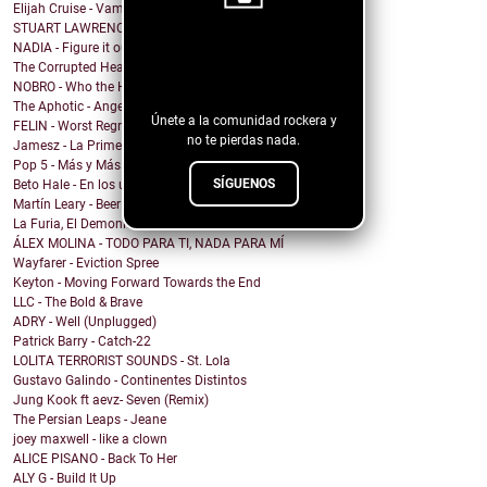
Elijah Cruise - Vampire U
STUART LAWRENCE - ONE
NADIA - Figure it out
¡Sigue nuestro
The Corrupted Hearts - We Dug a Ditch & Laid Down
blog!
NOBRO - Who the Hell Am I?
The Aphotic - Angel
Únete a la comunidad rockera y
FELIN - Worst Regret
no te pierdas nada.
Jamesz - La Primera Brisa
Pop 5 - Más y Más
SÍGUENOS
Beto Hale - En los unos y en los ceros (Single)
Martín Leary - Beer
La Furia, El Demonio y El Nefasto - Trinidades Abe...
ÁLEX MOLINA - TODO PARA TI, NADA PARA MÍ
Wayfarer - Eviction Spree
Keyton - Moving Forward Towards the End
LLC - The Bold & Brave
ADRY - Well (Unplugged)
Patrick Barry - Catch-22
LOLITA TERRORIST SOUNDS - St. Lola
Gustavo Galindo - Continentes Distintos
Jung Kook ft aevz- Seven (Remix)
The Persian Leaps - Jeane
joey maxwell - like a clown
ALICE PISANO - Back To Her
ALY G - Build It Up