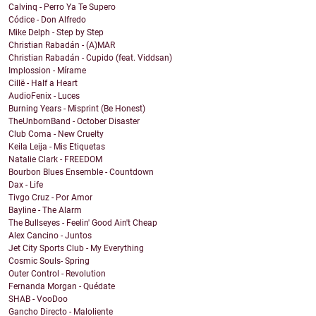
Calvinq - Perro Ya Te Supero
Códice - Don Alfredo
Mike Delph - Step by Step
Christian Rabadán - (A)MAR
Christian Rabadán - Cupido (feat. Viddsan)
Implossion - Mírame
Cillë - Half a Heart
AudioFenix - Luces
Burning Years - Misprint (Be Honest)
TheUnbornBand - October Disaster
Club Coma - New Cruelty
Keila Leija - Mis Etiquetas
Natalie Clark - FREEDOM
Bourbon Blues Ensemble - Countdown
Dax - Life
Tivgo Cruz - Por Amor
Bayline - The Alarm
The Bullseyes - Feelin' Good Ain't Cheap
Alex Cancino - Juntos
Jet City Sports Club - My Everything
Cosmic Souls- Spring
Outer Control - Revolution
Fernanda Morgan - Quédate
SHAB - VooDoo
Gancho Directo - Maloliente