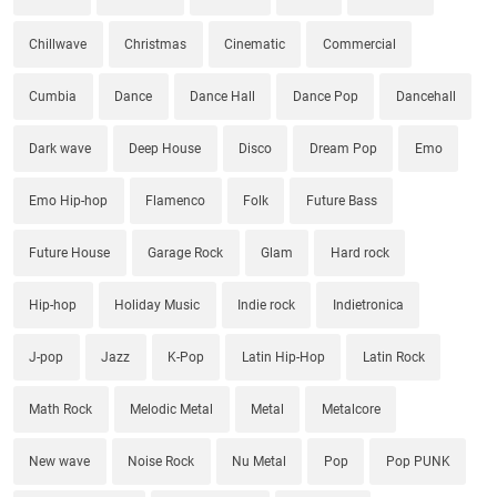
Chillwave
Christmas
Cinematic
Commercial
Cumbia
Dance
Dance Hall
Dance Pop
Dancehall
Dark wave
Deep House
Disco
Dream Pop
Emo
Emo Hip-hop
Flamenco
Folk
Future Bass
Future House
Garage Rock
Glam
Hard rock
Hip-hop
Holiday Music
Indie rock
Indietronica
J-pop
Jazz
K-Pop
Latin Hip-Hop
Latin Rock
Math Rock
Melodic Metal
Metal
Metalcore
New wave
Noise Rock
Nu Metal
Pop
Pop PUNK