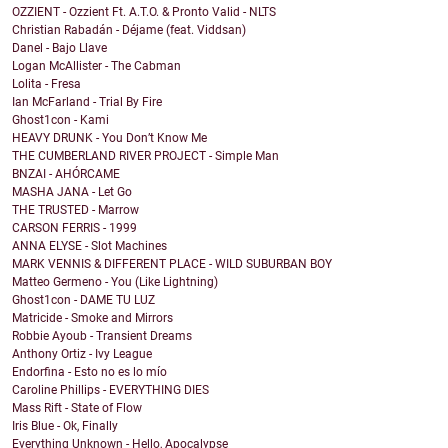
OZZIENT - Ozzient Ft. A.T.O. & Pronto Valid - NLTS
Christian Rabadán - Déjame (feat. Viddsan)
Danel - Bajo Llave
Logan McAllister - The Cabman
Lolita - Fresa
Ian McFarland - Trial By Fire
Ghost1con - Kami
HEAVY DRUNK - You Don’t Know Me
THE CUMBERLAND RIVER PROJECT - Simple Man
BNZAI - AHÓRCAME
MASHA JANA - Let Go
THE TRUSTED - Marrow
CARSON FERRIS - 1999
ANNA ELYSE - Slot Machines
MARK VENNIS & DIFFERENT PLACE - WILD SUBURBAN BOY
Matteo Germeno - You (Like Lightning)
Ghost1con - DAME TU LUZ
Matricide - Smoke and Mirrors
Robbie Ayoub - Transient Dreams
Anthony Ortiz - Ivy League
Endorfina - Esto no es lo mío
Caroline Phillips - EVERYTHING DIES
Mass Rift - State of Flow
Iris Blue - Ok, Finally
Everything Unknown - Hello, Apocalypse