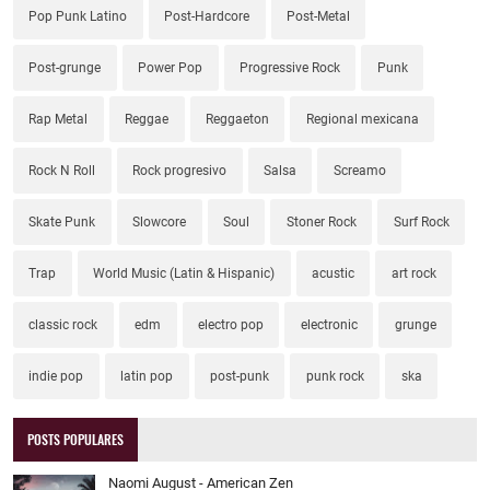
Pop Punk Latino
Post-Hardcore
Post-Metal
Post-grunge
Power Pop
Progressive Rock
Punk
Rap Metal
Reggae
Reggaeton
Regional mexicana
Rock N Roll
Rock progresivo
Salsa
Screamo
Skate Punk
Slowcore
Soul
Stoner Rock
Surf Rock
Trap
World Music (Latin & Hispanic)
acustic
art rock
classic rock
edm
electro pop
electronic
grunge
indie pop
latin pop
post-punk
punk rock
ska
POSTS POPULARES
Naomi August - American Zen