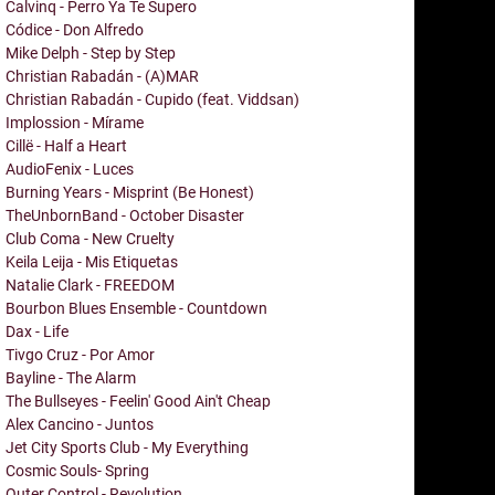
Calvinq - Perro Ya Te Supero
Códice - Don Alfredo
Mike Delph - Step by Step
Christian Rabadán - (A)MAR
Christian Rabadán - Cupido (feat. Viddsan)
Implossion - Mírame
Cillë - Half a Heart
AudioFenix - Luces
Burning Years - Misprint (Be Honest)
TheUnbornBand - October Disaster
Club Coma - New Cruelty
Keila Leija - Mis Etiquetas
Natalie Clark - FREEDOM
Bourbon Blues Ensemble - Countdown
Dax - Life
Tivgo Cruz - Por Amor
Bayline - The Alarm
The Bullseyes - Feelin' Good Ain't Cheap
Alex Cancino - Juntos
Jet City Sports Club - My Everything
Cosmic Souls- Spring
Outer Control - Revolution