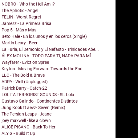
NOBRO - Who the Hell Am I?
The Aphotic - Angel
FELIN - Worst Regret
Jamesz - La Primera Brisa
Pop 5 - Más y Más
Beto Hale - En los unos y en los ceros (Single)
Martín Leary - Beer
La Furia, El Demonio y El Nefasto - Trinidades Abe...
ÁLEX MOLINA - TODO PARA TI, NADA PARA MÍ
Wayfarer - Eviction Spree
Keyton - Moving Forward Towards the End
LLC - The Bold & Brave
ADRY - Well (Unplugged)
Patrick Barry - Catch-22
LOLITA TERRORIST SOUNDS - St. Lola
Gustavo Galindo - Continentes Distintos
Jung Kook ft aevz- Seven (Remix)
The Persian Leaps - Jeane
joey maxwell - like a clown
ALICE PISANO - Back To Her
ALY G - Build It Up