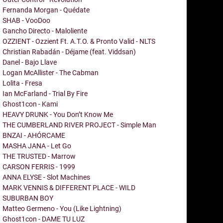
Fernanda Morgan - Quédate
SHAB - VooDoo
Gancho Directo - Maloliente
OZZIENT - Ozzient Ft. A.T.O. & Pronto Valid - NLTS
Christian Rabadán - Déjame (feat. Viddsan)
Danel - Bajo Llave
Logan McAllister - The Cabman
Lolita - Fresa
Ian McFarland - Trial By Fire
Ghost1con - Kami
HEAVY DRUNK - You Don’t Know Me
THE CUMBERLAND RIVER PROJECT - Simple Man
BNZAI - AHÓRCAME
MASHA JANA - Let Go
THE TRUSTED - Marrow
CARSON FERRIS - 1999
ANNA ELYSE - Slot Machines
MARK VENNIS & DIFFERENT PLACE - WILD
SUBURBAN BOY
Matteo Germeno - You (Like Lightning)
Ghost1con - DAME TU LUZ