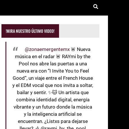
!MIRA NUESTRO ÚLTIMO VIDEO!
@zonaemergentemx
🚨 Nueva
música en el radar 🚨 RAYmi by the
Pool nos abre las puertas a una
nueva era con “I Invite You to Feel
Good”, un viaje entre el French House
y el EDM vocal que nos invita a soltar,
bailar y sentir. ✨🐱 Un artista que
combina identidad digital, energía
vibrante y un futuro donde la música
y la inteligencia artificial se
encuentran. ¿Listxs para dejarse
llevar? 🎶 @raymi_by_the_pool