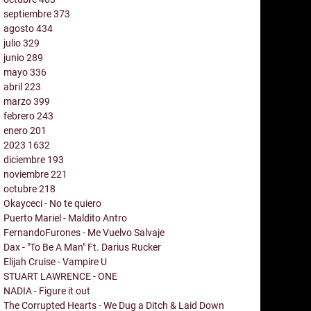
septiembre
373
agosto
434
julio
329
junio
289
mayo
336
abril
223
marzo
399
febrero
243
enero
201
2023
1632
diciembre
193
noviembre
221
octubre
218
Okayceci - No te quiero
Puerto Mariel - Maldito Antro
FernandoFurones - Me Vuelvo Salvaje
Dax - "To Be A Man" Ft. Darius Rucker
Elijah Cruise - Vampire U
STUART LAWRENCE - ONE
NADIA - Figure it out
The Corrupted Hearts - We Dug a Ditch & Laid Down