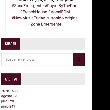
#ZonaEmergente
#RaymiByThePool
#FrenchHouse
#VocalEDM
#NewMusicFriday
♬ sonido original
- Zona Emergente
BUSCAR
ARCHIVO
2026
1630
agosto
19
julio
129
junio
241