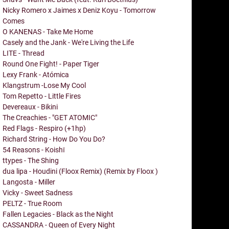
Nicky Romero x Jaimes x Deniz Koyu - Tomorrow
Comes
O KANENAS - Take Me Home
Casely and the Jank - We're Living the Life
LITE - Thread
Round One Fight! - Paper Tiger
Lexy Frank - Atómica
Klangstrum -Lose My Cool
Tom Repetto - Little Fires
Devereaux - Bikini
The Creachies - "GET ATOMIC"
Red Flags - Respiro (+1hp)
Richard String - How Do You Do?
54 Reasons - Koishī
ttypes - The Shing
dua lipa - Houdini (Floox Remix) (Remix by Floox )
Langosta - Miller
Vicky - Sweet Sadness
PELTZ - True Room
Fallen Legacies - Black as the Night
CASSANDRA - Queen of Every Night