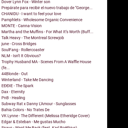
Dover Lynn Fox - Winter son
Prepárate para recibir el nuevo trabajo de "George...
CHANIDU - I want to feel your love
Pamphlets - Wholesome Organic Convenience
MONTE - Canna-Vision
Martha and the Muffins - For What It’s Worth (Buff...
Talk Heavy - The Montreal Screwjob
june - Cross Bridges
SoulFang - Rollercoaster
NLM - Isn't It Obvious?
Trophy Husband MA - Scenes From A Waffle House
(fe...
44Blonde - Out
Winterland - Take Me Dancing
EĐĐIE - The Spark
Dax - Eternity
PnB - Healing
Subway Rat x Danny L'Amour - Sunglasses
Bahia Colors - No Trates De
VK Lynne - The Different (Melissa Etheridge Cover)
Edgar & Esteban - Me gustas Mucho
Snavs - Want Me Back (feat. Karl Boëthius)