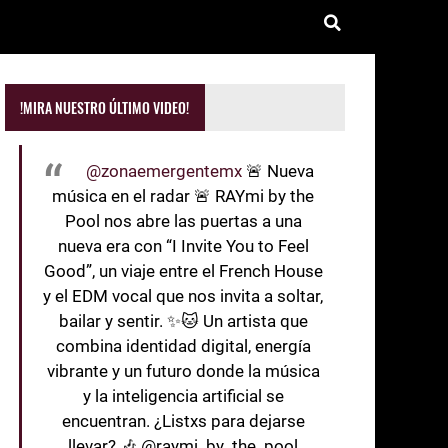
!MIRA NUESTRO ÚLTIMO VIDEO!
@zonaemergentemx
🚨 Nueva
música en el radar 🚨 RAYmi by the
Pool nos abre las puertas a una
nueva era con “I Invite You to Feel
Good”, un viaje entre el French House
y el EDM vocal que nos invita a soltar,
bailar y sentir. ✨🐱 Un artista que
combina identidad digital, energía
vibrante y un futuro donde la música
y la inteligencia artificial se
encuentran. ¿Listxs para dejarse
llevar? 🎶 @raymi_by_the_pool