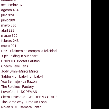
septiembre
373
agosto
434
julio
329
junio
289
mayo
336
abril
223
marzo
399
febrero
243
enero
201
DnK - El dinero no compra la felicidad
Xlp2 - hiding in our heart
UNIPLUX- Doctor Carlitos
Cheem Fake Fans
Jody Lynn - Mirror Mirror
$abba - run baby! run baby!
Ysa Bermejo - La Razón
The Bolokos - Factory
Love Ghost - DOPEMAN
Sierra Levesque - GET OFF MY STAGE
The Same Way - Time On Loan
Nolan STG - Cámara Lenta