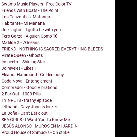
Swamp Music Players - Free Color TV
Friends With Boats - The Point
Los Cenzontles- Matanga
Habitante - Mi Mañana
Joe lington - I gotta be with you
Fero Garza - Alguien Como Tú
Matilde G - 7Oceans
FRIEND - NOTHING IS SACRED, EVERYTHING BLEEDS
Pirate Queen - Ghosts
Inspectre - Shining Star
Jo reveles - Like F1
Eleanor Hammond - Golden pony
Coda Nova - Entanglement
Comprador - Good Vibrations
2 Far Out - 1000 Pills
TYINPETS - trashy episode
lefthand - Davy Jones's locker
La Doña - Can't Eat clout
SEA GIRLS - I Want You To Know Me
JESÚS ALONSO - MUROS EN MI JARDÍN
Proud House of Shmucks - On strike