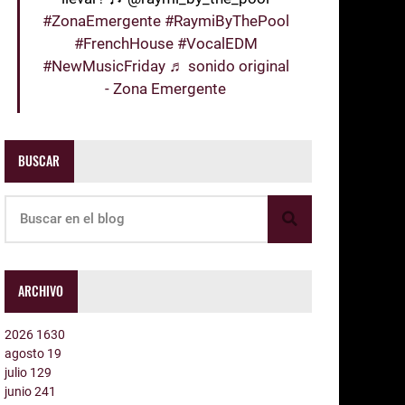
#ZonaEmergente
#RaymiByThePool
#FrenchHouse
#VocalEDM
#NewMusicFriday
♬ sonido original
- Zona Emergente
BUSCAR
ARCHIVO
2026
1630
agosto
19
julio
129
junio
241