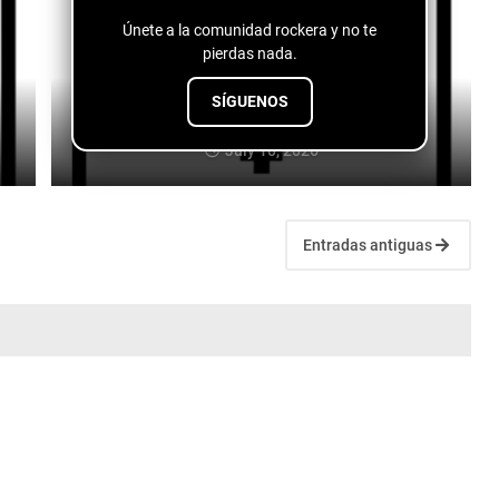
Únete a la comunidad rockera y no te
pierdas nada.
SÍGUENOS
The Last Post - In the End
July 10, 2026
Entradas antiguas