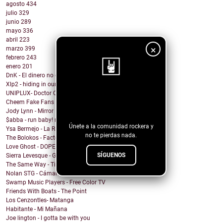
agosto
434
julio
329
junio
289
mayo
336
abril
223
×
marzo
399
febrero
243
enero
201
DnK - El dinero no compra la felicidad
Xlp2 - hiding in our heart
UNIPLUX- Doctor Carlitos
¡Sigue nuestro
Cheem Fake Fans
blog!
Jody Lynn - Mirror Mirror
$abba - run baby! run baby!
Únete a la comunidad rockera y
Ysa Bermejo - La Razón
no te pierdas nada.
The Bolokos - Factory
Love Ghost - DOPEMAN
SÍGUENOS
Sierra Levesque - GET OFF MY STAGE
The Same Way - Time On Loan
Nolan STG - Cámara Lenta
Swamp Music Players - Free Color TV
Friends With Boats - The Point
Los Cenzontles- Matanga
Habitante - Mi Mañana
Joe lington - I gotta be with you