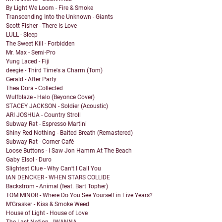
By Light We Loom - Fire & Smoke
Transcending Into the Unknown - Giants
Scott Fisher - There Is Love
LULL - Sleep
The Sweet Kill - Forbidden
Mr. Max - Semi-Pro
Yung Laced - Fiji
deegie - Third Time's a Charm (Tom)
Gerald - After Party
Thea Dora - Collected
Wulfblaze - Halo (Beyonce Cover)
STACEY JACKSON - Soldier (Acoustic)
ARI JOSHUA - Country Stroll
Subway Rat - Espresso Martini
Shiny Red Nothing - Baited Breath (Remastered)
Subway Rat - Corner Café
Loose Buttons - I Saw Jon Hamm At The Beach
Gaby Elsol - Duro
Slightest Clue - Why Can’t I Call You
IAN DENCKER - WHEN STARS COLLIDE
Backstrom - Animal (feat. Bart Topher)
TOM MINOR - Where Do You See Yourself in Five Years?
M'Grasker - Kiss & Smoke Weed
House of Light - House of Love