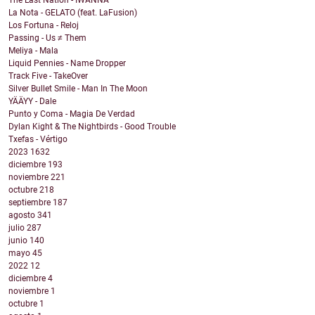
The Last Nation - IWANNA
La Nota - GELATO (feat. LaFusion)
Los Fortuna - Reloj
Passing - Us ≠ Them
Meliya - Mala
Liquid Pennies - Name Dropper
Track Five - TakeOver
Silver Bullet Smile - Man In The Moon
YÄÄYY - Dale
Punto y Coma - Magia De Verdad
Dylan Kight & The Nightbirds - Good Trouble
Txefas - Vértigo
2023
1632
diciembre
193
noviembre
221
octubre
218
septiembre
187
agosto
341
julio
287
junio
140
mayo
45
2022
12
diciembre
4
noviembre
1
octubre
1