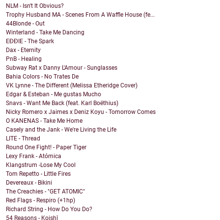
NLM - Isn't It Obvious?
Trophy Husband MA - Scenes From A Waffle House (fe...
44Blonde - Out
Winterland - Take Me Dancing
EĐĐIE - The Spark
Dax - Eternity
PnB - Healing
Subway Rat x Danny L'Amour - Sunglasses
Bahia Colors - No Trates De
VK Lynne - The Different (Melissa Etheridge Cover)
Edgar & Esteban - Me gustas Mucho
Snavs - Want Me Back (feat. Karl Boëthius)
Nicky Romero x Jaimes x Deniz Koyu - Tomorrow Comes
O KANENAS - Take Me Home
Casely and the Jank - We're Living the Life
LITE - Thread
Round One Fight! - Paper Tiger
Lexy Frank - Atómica
Klangstrum -Lose My Cool
Tom Repetto - Little Fires
Devereaux - Bikini
The Creachies - "GET ATOMIC"
Red Flags - Respiro (+1hp)
Richard String - How Do You Do?
54 Reasons - Koishī