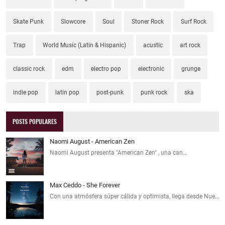
Skate Punk
Slowcore
Soul
Stoner Rock
Surf Rock
Trap
World Music (Latin & Hispanic)
acustic
art rock
classic rock
edm
electro pop
electronic
grunge
indie pop
latin pop
post-punk
punk rock
ska
POSTS POPULARES
Naomi August - American Zen
Naomi August presenta "American Zen" , una can…
Max Ceddo - She Forever
Con una atmósfera súper cálida y optimista, llega desde Nue…