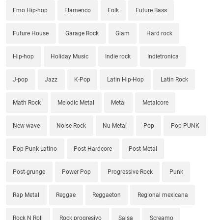
Emo Hip-hop
Flamenco
Folk
Future Bass
Future House
Garage Rock
Glam
Hard rock
Hip-hop
Holiday Music
Indie rock
Indietronica
J-pop
Jazz
K-Pop
Latin Hip-Hop
Latin Rock
Math Rock
Melodic Metal
Metal
Metalcore
New wave
Noise Rock
Nu Metal
Pop
Pop PUNK
Pop Punk Latino
Post-Hardcore
Post-Metal
Post-grunge
Power Pop
Progressive Rock
Punk
Rap Metal
Reggae
Reggaeton
Regional mexicana
Rock N Roll
Rock progresivo
Salsa
Screamo