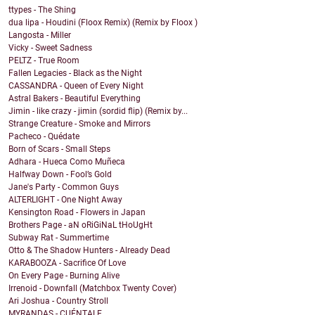
ttypes - The Shing
dua lipa - Houdini (Floox Remix) (Remix by Floox )
Langosta - Miller
Vicky - Sweet Sadness
PELTZ - True Room
Fallen Legacies - Black as the Night
CASSANDRA - Queen of Every Night
Astral Bakers - Beautiful Everything
Jimin - like crazy - jimin (sordid flip) (Remix by...
Strange Creature - Smoke and Mirrors
Pacheco - Quédate
Born of Scars - Small Steps
Adhara - Hueca Como Muñeca
Halfway Down - Fool’s Gold
Jane's Party - Common Guys
ALTERLIGHT - One Night Away
Kensington Road - Flowers in Japan
Brothers Page - aN oRiGiNaL tHoUgHt
Subway Rat - Summertime
Otto & The Shadow Hunters - Already Dead
KARABOOZA - Sacrifice Of Love
On Every Page - Burning Alive
Irrenoid - Downfall (Matchbox Twenty Cover)
Ari Joshua - Country Stroll
MYRANDAS - CUÉNTALE