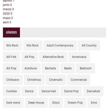
agosto
1
junio
2
marzo
3
2020
5
mayo
2
abril
3
GÉNEROS
80s Rock
90s Rock
Adult Contemporary
Alt Country
Alt Folk
Alt Pop
Alternative Rock
Americana
Art Pop
Autotune
Bachata
Beats
Bedroom
Chillwave
Christmas
Cinematic
Commercial
Cumbia
Dance
Dance Hall
Dance Pop
Dancehall
Dark wave
Deep House
Disco
Dream Pop
Emo