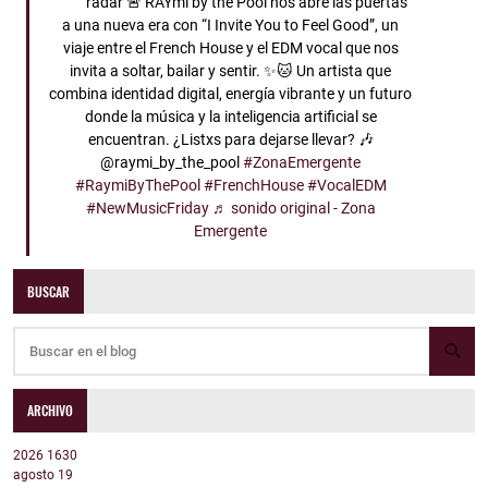
radar 🚨 RAYmi by the Pool nos abre las puertas
a una nueva era con “I Invite You to Feel Good”, un
viaje entre el French House y el EDM vocal que nos
invita a soltar, bailar y sentir. ✨🐱 Un artista que
combina identidad digital, energía vibrante y un futuro
donde la música y la inteligencia artificial se
encuentran. ¿Listxs para dejarse llevar? 🎶
@raymi_by_the_pool
#ZonaEmergente
#RaymiByThePool
#FrenchHouse
#VocalEDM
#NewMusicFriday
♬ sonido original - Zona
Emergente
BUSCAR
ARCHIVO
2026
1630
agosto
19