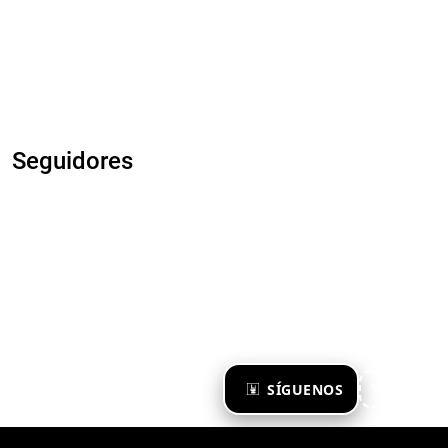
Seguidores
×
SÍGUENOS
Ya te sigo