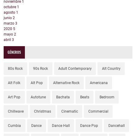
noviembre
1
octubre
1
agosto
1
junio
2
marzo
3
2020
5
mayo
2
abril
3
GÉNEROS
80s Rock
90s Rock
Adult Contemporary
Alt Country
Alt Folk
Alt Pop
Alternative Rock
Americana
Art Pop
Autotune
Bachata
Beats
Bedroom
Chillwave
Christmas
Cinematic
Commercial
Cumbia
Dance
Dance Hall
Dance Pop
Dancehall