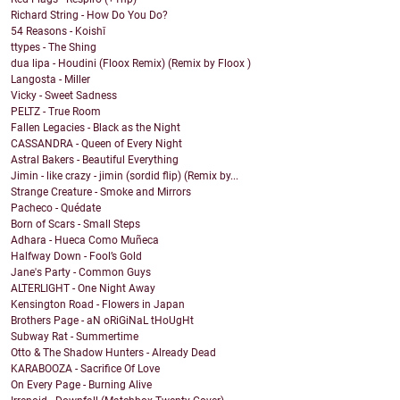
Richard String - How Do You Do?
54 Reasons - Koishī
ttypes - The Shing
dua lipa - Houdini (Floox Remix) (Remix by Floox )
Langosta - Miller
Vicky - Sweet Sadness
PELTZ - True Room
Fallen Legacies - Black as the Night
CASSANDRA - Queen of Every Night
Astral Bakers - Beautiful Everything
Jimin - like crazy - jimin (sordid flip) (Remix by...
Strange Creature - Smoke and Mirrors
Pacheco - Quédate
Born of Scars - Small Steps
Adhara - Hueca Como Muñeca
Halfway Down - Fool’s Gold
Jane's Party - Common Guys
ALTERLIGHT - One Night Away
Kensington Road - Flowers in Japan
Brothers Page - aN oRiGiNaL tHoUgHt
Subway Rat - Summertime
Otto & The Shadow Hunters - Already Dead
KARABOOZA - Sacrifice Of Love
On Every Page - Burning Alive