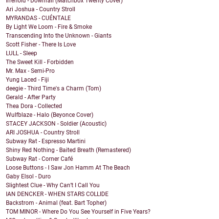
Irrenoid - Downfall (Matchbox Twenty Cover)
Ari Joshua - Country Stroll
MYRANDAS - CUÉNTALE
By Light We Loom - Fire & Smoke
Transcending Into the Unknown - Giants
Scott Fisher - There Is Love
LULL - Sleep
The Sweet Kill - Forbidden
Mr. Max - Semi-Pro
Yung Laced - Fiji
deegie - Third Time's a Charm (Tom)
Gerald - After Party
Thea Dora - Collected
Wulfblaze - Halo (Beyonce Cover)
STACEY JACKSON - Soldier (Acoustic)
ARI JOSHUA - Country Stroll
Subway Rat - Espresso Martini
Shiny Red Nothing - Baited Breath (Remastered)
Subway Rat - Corner Café
Loose Buttons - I Saw Jon Hamm At The Beach
Gaby Elsol - Duro
Slightest Clue - Why Can’t I Call You
IAN DENCKER - WHEN STARS COLLIDE
Backstrom - Animal (feat. Bart Topher)
TOM MINOR - Where Do You See Yourself in Five Years?