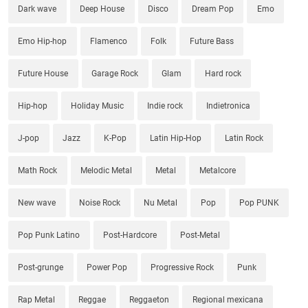
Dark wave
Deep House
Disco
Dream Pop
Emo
Emo Hip-hop
Flamenco
Folk
Future Bass
Future House
Garage Rock
Glam
Hard rock
Hip-hop
Holiday Music
Indie rock
Indietronica
J-pop
Jazz
K-Pop
Latin Hip-Hop
Latin Rock
Math Rock
Melodic Metal
Metal
Metalcore
New wave
Noise Rock
Nu Metal
Pop
Pop PUNK
Pop Punk Latino
Post-Hardcore
Post-Metal
Post-grunge
Power Pop
Progressive Rock
Punk
Rap Metal
Reggae
Reggaeton
Regional mexicana