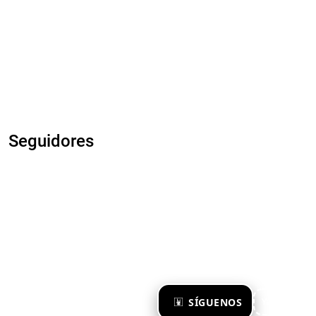
Seguidores
×
SÍGUENOS
Ya te sigo