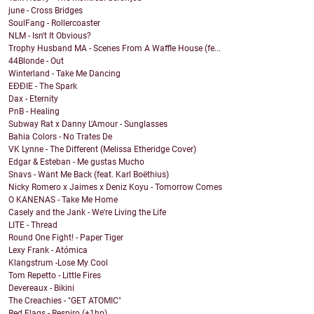
june - Cross Bridges
SoulFang - Rollercoaster
NLM - Isn't It Obvious?
Trophy Husband MA - Scenes From A Waffle House (fe...
44Blonde - Out
Winterland - Take Me Dancing
EĐĐIE - The Spark
Dax - Eternity
PnB - Healing
Subway Rat x Danny L'Amour - Sunglasses
Bahia Colors - No Trates De
VK Lynne - The Different (Melissa Etheridge Cover)
Edgar & Esteban - Me gustas Mucho
Snavs - Want Me Back (feat. Karl Boëthius)
Nicky Romero x Jaimes x Deniz Koyu - Tomorrow Comes
O KANENAS - Take Me Home
Casely and the Jank - We're Living the Life
LITE - Thread
Round One Fight! - Paper Tiger
Lexy Frank - Atómica
Klangstrum -Lose My Cool
Tom Repetto - Little Fires
Devereaux - Bikini
The Creachies - "GET ATOMIC"
Red Flags - Respiro (+1hp)