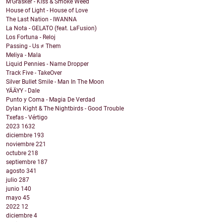
M'Grasker - Kiss & Smoke Weed
House of Light - House of Love
The Last Nation - IWANNA
La Nota - GELATO (feat. LaFusion)
Los Fortuna - Reloj
Passing - Us ≠ Them
Meliya - Mala
Liquid Pennies - Name Dropper
Track Five - TakeOver
Silver Bullet Smile - Man In The Moon
YÄÄYY - Dale
Punto y Coma - Magia De Verdad
Dylan Kight & The Nightbirds - Good Trouble
Txefas - Vértigo
2023
1632
diciembre
193
noviembre
221
octubre
218
septiembre
187
agosto
341
julio
287
junio
140
mayo
45
2022
12
diciembre
4