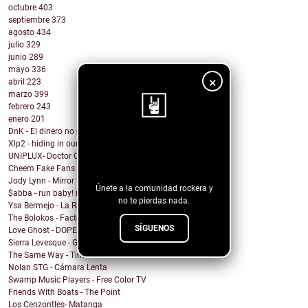
octubre
403
septiembre
373
agosto
434
julio
329
junio
289
mayo
336
×
abril
223
marzo
399
febrero
243
enero
201
DnK - El dinero no compra la felicidad
Xlp2 - hiding in our heart
¡Sigue nuestro
UNIPLUX- Doctor Carlitos
blog!
Cheem Fake Fans
Jody Lynn - Mirror Mirror
Únete a la comunidad rockera y
$abba - run baby! run baby!
no te pierdas nada.
Ysa Bermejo - La Razón
The Bolokos - Factory
SÍGUENOS
Love Ghost - DOPEMAN
Sierra Levesque - GET OFF MY STAGE
The Same Way - Time On Loan
Nolan STG - Cámara Lenta
Swamp Music Players - Free Color TV
Friends With Boats - The Point
Los Cenzontles- Matanga