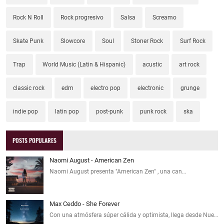
Rock N Roll
Rock progresivo
Salsa
Screamo
Skate Punk
Slowcore
Soul
Stoner Rock
Surf Rock
Trap
World Music (Latin & Hispanic)
acustic
art rock
classic rock
edm
electro pop
electronic
grunge
indie pop
latin pop
post-punk
punk rock
ska
POSTS POPULARES
Naomi August - American Zen
Naomi August presenta "American Zen" , una can…
Max Ceddo - She Forever
Con una atmósfera súper cálida y optimista, llega desde Nue…