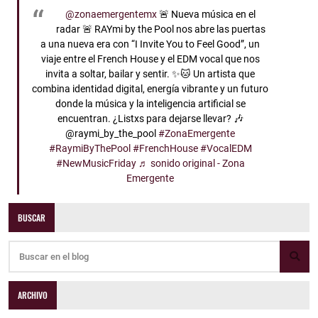
@zonaemergentemx
🚨 Nueva música en el
radar 🚨 RAYmi by the Pool nos abre las puertas
a una nueva era con “I Invite You to Feel Good”, un
viaje entre el French House y el EDM vocal que nos
invita a soltar, bailar y sentir. ✨🐱 Un artista que
combina identidad digital, energía vibrante y un futuro
donde la música y la inteligencia artificial se
encuentran. ¿Listxs para dejarse llevar? 🎶
@raymi_by_the_pool
#ZonaEmergente
#RaymiByThePool
#FrenchHouse
#VocalEDM
#NewMusicFriday
♬ sonido original - Zona
Emergente
BUSCAR
ARCHIVO