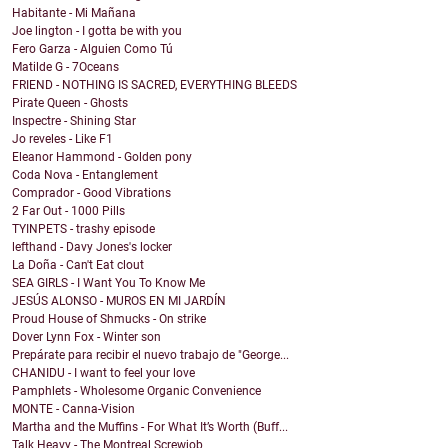
Habitante - Mi Mañana
Joe lington - I gotta be with you
Fero Garza - Alguien Como Tú
Matilde G - 7Oceans
FRIEND - NOTHING IS SACRED, EVERYTHING BLEEDS
Pirate Queen - Ghosts
Inspectre - Shining Star
Jo reveles - Like F1
Eleanor Hammond - Golden pony
Coda Nova - Entanglement
Comprador - Good Vibrations
2 Far Out - 1000 Pills
TYINPETS - trashy episode
lefthand - Davy Jones's locker
La Doña - Can't Eat clout
SEA GIRLS - I Want You To Know Me
JESÚS ALONSO - MUROS EN MI JARDÍN
Proud House of Shmucks - On strike
Dover Lynn Fox - Winter son
Prepárate para recibir el nuevo trabajo de "George...
CHANIDU - I want to feel your love
Pamphlets - Wholesome Organic Convenience
MONTE - Canna-Vision
Martha and the Muffins - For What It’s Worth (Buff...
Talk Heavy - The Montreal Screwjob