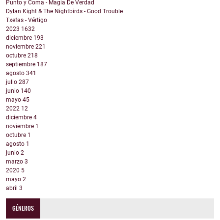
Punto y Coma - Magia De Verdad
Dylan Kight & The Nightbirds - Good Trouble
Txefas - Vértigo
2023
1632
diciembre
193
noviembre
221
octubre
218
septiembre
187
agosto
341
julio
287
junio
140
mayo
45
2022
12
diciembre
4
noviembre
1
octubre
1
agosto
1
junio
2
marzo
3
2020
5
mayo
2
abril
3
GÉNEROS