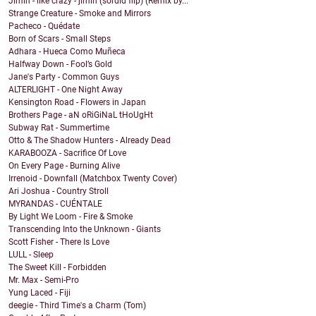
Jimin - like crazy - jimin (sordid flip) (Remix by...
Strange Creature - Smoke and Mirrors
Pacheco - Quédate
Born of Scars - Small Steps
Adhara - Hueca Como Muñeca
Halfway Down - Fool’s Gold
Jane's Party - Common Guys
ALTERLIGHT - One Night Away
Kensington Road - Flowers in Japan
Brothers Page - aN oRiGiNaL tHoUgHt
Subway Rat - Summertime
Otto & The Shadow Hunters - Already Dead
KARABOOZA - Sacrifice Of Love
On Every Page - Burning Alive
Irrenoid - Downfall (Matchbox Twenty Cover)
Ari Joshua - Country Stroll
MYRANDAS - CUÉNTALE
By Light We Loom - Fire & Smoke
Transcending Into the Unknown - Giants
Scott Fisher - There Is Love
LULL - Sleep
The Sweet Kill - Forbidden
Mr. Max - Semi-Pro
Yung Laced - Fiji
deegie - Third Time's a Charm (Tom)