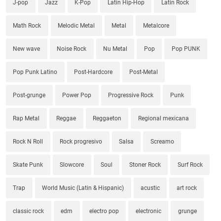
J-pop
Jazz
K-Pop
Latin Hip-Hop
Latin Rock
Math Rock
Melodic Metal
Metal
Metalcore
New wave
Noise Rock
Nu Metal
Pop
Pop PUNK
Pop Punk Latino
Post-Hardcore
Post-Metal
Post-grunge
Power Pop
Progressive Rock
Punk
Rap Metal
Reggae
Reggaeton
Regional mexicana
Rock N Roll
Rock progresivo
Salsa
Screamo
Skate Punk
Slowcore
Soul
Stoner Rock
Surf Rock
Trap
World Music (Latin & Hispanic)
acustic
art rock
classic rock
edm
electro pop
electronic
grunge