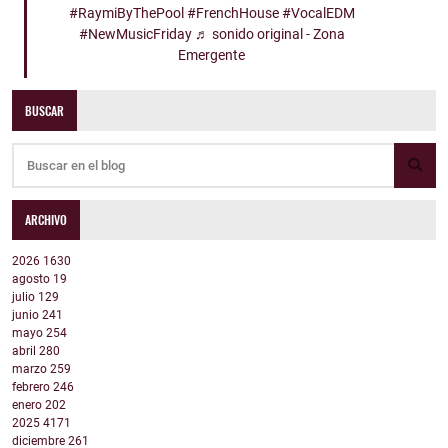
#RaymiByThePool
#FrenchHouse
#VocalEDM
#NewMusicFriday
♬ sonido original - Zona
Emergente
BUSCAR
ARCHIVO
2026
1630
agosto
19
julio
129
junio
241
mayo
254
abril
280
marzo
259
febrero
246
enero
202
2025
4171
diciembre
261