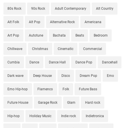
80s Rock
90s Rock
Adult Contemporary
Alt Country
Alt Folk
Alt Pop
Alternative Rock
Americana
Art Pop
Autotune
Bachata
Beats
Bedroom
Chillwave
Christmas
Cinematic
Commercial
Cumbia
Dance
Dance Hall
Dance Pop
Dancehall
Dark wave
Deep House
Disco
Dream Pop
Emo
Emo Hip-hop
Flamenco
Folk
Future Bass
Future House
Garage Rock
Glam
Hard rock
Hip-hop
Holiday Music
Indie rock
Indietronica