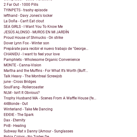
2 Far Out - 1000 Pills
TYINPETS - trashy episode
lefthand - Davy Jones's locker
La Doña - Can't Eat clout
SEA GIRLS - I Want You To Know Me
JESÚS ALONSO - MUROS EN MI JARDÍN
Proud House of Shmucks - On strike
Dover Lynn Fox - Winter son
Prepárate para recibir el nuevo trabajo de "George...
CHANIDU - I want to feel your love
Pamphlets - Wholesome Organic Convenience
MONTE - Canna-Vision
Martha and the Muffins - For What It’s Worth (Buff...
Talk Heavy - The Montreal Screwjob
june - Cross Bridges
SoulFang - Rollercoaster
NLM - Isn't It Obvious?
Trophy Husband MA - Scenes From A Waffle House (fe...
44Blonde - Out
Winterland - Take Me Dancing
EĐĐIE - The Spark
Dax - Eternity
PnB - Healing
Subway Rat x Danny L'Amour - Sunglasses
Bahia Colors - No Trates De