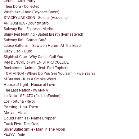
Gerald - After Party
Thea Dora - Collected
Wulfblaze - Halo (Beyonce Cover)
STACEY JACKSON - Soldier (Acoustic)
ARI JOSHUA - Country Stroll
Subway Rat - Espresso Martini
Shiny Red Nothing - Baited Breath (Remastered)
Subway Rat - Corner Café
Loose Buttons - I Saw Jon Hamm At The Beach
Gaby Elsol - Duro
Slightest Clue - Why Can’t I Call You
IAN DENCKER - WHEN STARS COLLIDE
Backstrom - Animal (feat. Bart Topher)
TOM MINOR - Where Do You See Yourself in Five Years?
M'Grasker - Kiss & Smoke Weed
House of Light - House of Love
The Last Nation - IWANNA
La Nota - GELATO (feat. LaFusion)
Los Fortuna - Reloj
Passing - Us ≠ Them
Meliya - Mala
Liquid Pennies - Name Dropper
Track Five - TakeOver
Silver Bullet Smile - Man In The Moon
YÄÄYY - Dale