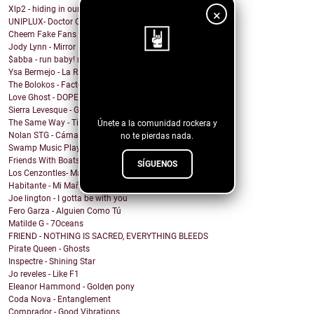
Xlp2 - hiding in our heart
×
UNIPLUX- Doctor Carlitos
Cheem Fake Fans
Jody Lynn - Mirror Mirror
$abba - run baby! run baby!
Ysa Bermejo - La Razón
¡Sigue nuestro
The Bolokos - Factory
Love Ghost - DOPEMAN
blog!
Sierra Levesque - GET OFF MY STAGE
The Same Way - Time On Loan
Únete a la comunidad rockera y
Nolan STG - Cámara Lenta
no te pierdas nada.
Swamp Music Players - Free Color TV
Friends With Boats - The Point
SÍGUENOS
Los Cenzontles- Matanga
Habitante - Mi Mañana
Joe lington - I gotta be with you
Fero Garza - Alguien Como Tú
Matilde G - 7Oceans
FRIEND - NOTHING IS SACRED, EVERYTHING BLEEDS
Pirate Queen - Ghosts
Inspectre - Shining Star
Jo reveles - Like F1
Eleanor Hammond - Golden pony
Coda Nova - Entanglement
Comprador - Good Vibrations