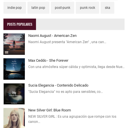
indie pop
latin pop
post-punk
punk rock
ska
POSTS POPULARES
Naomi August - American Zen
Naomi August presenta "American Zen" , una can…
Max Ceddo - She Forever
Con una atmósfera súper cálida y optimista, llega desde Nue…
Sucia Elegancia - Contenido Delicado
"Sucia Elegancia" no es apto para sensibles, co…
New Silver Girl: Blue Room
NEW SILVER GIRL : Es una agrupación que rompe con los
canon…