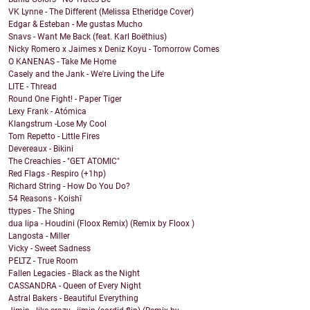
VK Lynne - The Different (Melissa Etheridge Cover)
Edgar & Esteban - Me gustas Mucho
Snavs - Want Me Back (feat. Karl Boëthius)
Nicky Romero x Jaimes x Deniz Koyu - Tomorrow Comes
O KANENAS - Take Me Home
Casely and the Jank - We're Living the Life
LITE - Thread
Round One Fight! - Paper Tiger
Lexy Frank - Atómica
Klangstrum -Lose My Cool
Tom Repetto - Little Fires
Devereaux - Bikini
The Creachies - "GET ATOMIC"
Red Flags - Respiro (+1hp)
Richard String - How Do You Do?
54 Reasons - Koishī
ttypes - The Shing
dua lipa - Houdini (Floox Remix) (Remix by Floox )
Langosta - Miller
Vicky - Sweet Sadness
PELTZ - True Room
Fallen Legacies - Black as the Night
CASSANDRA - Queen of Every Night
Astral Bakers - Beautiful Everything