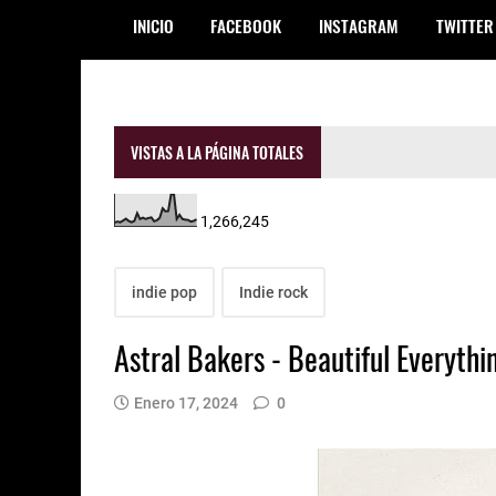
INICIO
FACEBOOK
INSTAGRAM
TWITTER
VISTAS A LA PÁGINA TOTALES
1,266,245
indie pop
Indie rock
Astral Bakers - Beautiful Everythi
Enero 17, 2024
0