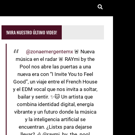
!MIRA NUESTRO ÚLTIMO VIDEO!
@zonaemergentemx
🚨 Nueva
música en el radar 🚨 RAYmi by the
Pool nos abre las puertas a una
nueva era con “I Invite You to Feel
Good”, un viaje entre el French House
y el EDM vocal que nos invita a soltar,
bailar y sentir. ✨🐱 Un artista que
combina identidad digital, energía
vibrante y un futuro donde la música
y la inteligencia artificial se
encuentran. ¿Listxs para dejarse
llevar? 🎶 @raymi_by_the_pool