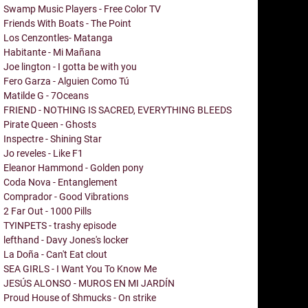
Swamp Music Players - Free Color TV
Friends With Boats - The Point
Los Cenzontles- Matanga
Habitante - Mi Mañana
Joe lington - I gotta be with you
Fero Garza - Alguien Como Tú
Matilde G - 7Oceans
FRIEND - NOTHING IS SACRED, EVERYTHING BLEEDS
Pirate Queen - Ghosts
Inspectre - Shining Star
Jo reveles - Like F1
Eleanor Hammond - Golden pony
Coda Nova - Entanglement
Comprador - Good Vibrations
2 Far Out - 1000 Pills
TYINPETS - trashy episode
lefthand - Davy Jones's locker
La Doña - Can't Eat clout
SEA GIRLS - I Want You To Know Me
JESÚS ALONSO - MUROS EN MI JARDÍN
Proud House of Shmucks - On strike