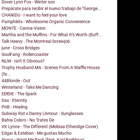
Dover Lynn Fox - Winter son
Prepárate para recibir el nuevo trabajo de "George...
CHANIDU - I want to feel your love
Pamphlets - Wholesome Organic Convenience
MONTE - Canna-Vision
Martha and the Muffins - For What It’s Worth (Buff...
Talk Heavy - The Montreal Screwjob
june - Cross Bridges
SoulFang - Rollercoaster
NLM - Isn't It Obvious?
Trophy Husband MA - Scenes From A Waffle House
(fe...
44Blonde - Out
Winterland - Take Me Dancing
EĐĐIE - The Spark
Dax - Eternity
PnB - Healing
Subway Rat x Danny L'Amour - Sunglasses
Bahia Colors - No Trates De
VK Lynne - The Different (Melissa Etheridge Cover)
Edgar & Esteban - Me gustas Mucho
Snavs - Want Me Back (feat. Karl Boëthius)