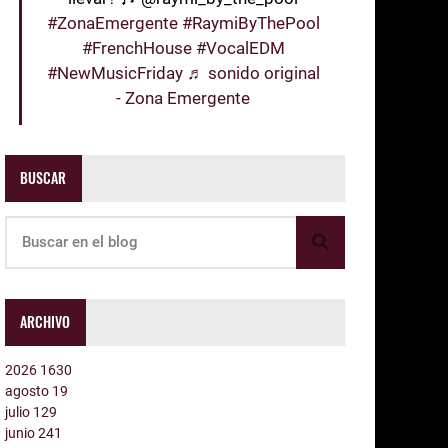
#ZonaEmergente
#RaymiByThePool
#FrenchHouse
#VocalEDM
#NewMusicFriday
♬ sonido original
- Zona Emergente
BUSCAR
ARCHIVO
2026
1630
agosto
19
julio
129
junio
241