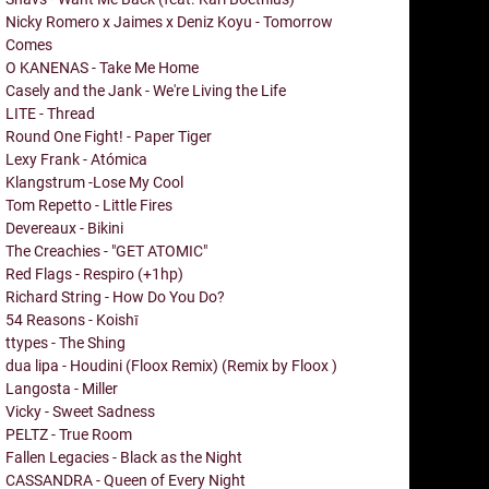
Nicky Romero x Jaimes x Deniz Koyu - Tomorrow
Comes
O KANENAS - Take Me Home
Casely and the Jank - We're Living the Life
LITE - Thread
Round One Fight! - Paper Tiger
Lexy Frank - Atómica
Klangstrum -Lose My Cool
Tom Repetto - Little Fires
Devereaux - Bikini
The Creachies - "GET ATOMIC"
Red Flags - Respiro (+1hp)
Richard String - How Do You Do?
54 Reasons - Koishī
ttypes - The Shing
dua lipa - Houdini (Floox Remix) (Remix by Floox )
Langosta - Miller
Vicky - Sweet Sadness
PELTZ - True Room
Fallen Legacies - Black as the Night
CASSANDRA - Queen of Every Night