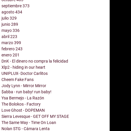
septiembre
373
agosto
434
julio
329
junio
289
mayo
336
abril
223
marzo
399
febrero
243
enero
201
DnK - El dinero no compra la felicidad
Xlp2 - hiding in our heart
UNIPLUX- Doctor Carlitos
Cheem Fake Fans
Jody Lynn - Mirror Mirror
$abba - run baby! run baby!
Ysa Bermejo - La Razón
The Bolokos - Factory
Love Ghost - DOPEMAN
Sierra Levesque - GET OFF MY STAGE
The Same Way - Time On Loan
Nolan STG - Cámara Lenta