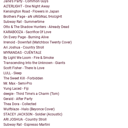
Jane's Party - Common Guys
ALTERLIGHT - One Night Away
Kensington Road - Flowers in Japan
Brothers Page - aN oRiGiNaL tHoUgHt
Subway Rat - Summertime
Otto & The Shadow Hunters - Already Dead
KARABOOZA - Sacrifice Of Love
On Every Page - Burning Alive
Irrenoid - Downfall (Matchbox Twenty Cover)
Ari Joshua - Country Stroll
MYRANDAS - CUÉNTALE
By Light We Loom - Fire & Smoke
Transcending Into the Unknown - Giants
Scott Fisher - There Is Love
LULL - Sleep
The Sweet Kill - Forbidden
Mr. Max - Semi-Pro
Yung Laced - Fiji
deegie - Third Time's a Charm (Tom)
Gerald - After Party
Thea Dora - Collected
Wulfblaze - Halo (Beyonce Cover)
STACEY JACKSON - Soldier (Acoustic)
ARI JOSHUA - Country Stroll
Subway Rat - Espresso Martini