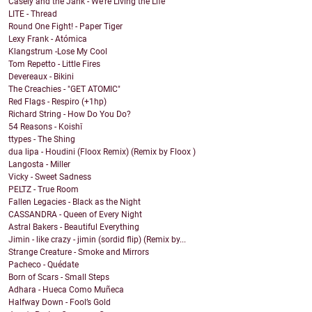
Casely and the Jank - We're Living the Life
LITE - Thread
Round One Fight! - Paper Tiger
Lexy Frank - Atómica
Klangstrum -Lose My Cool
Tom Repetto - Little Fires
Devereaux - Bikini
The Creachies - "GET ATOMIC"
Red Flags - Respiro (+1hp)
Richard String - How Do You Do?
54 Reasons - Koishī
ttypes - The Shing
dua lipa - Houdini (Floox Remix) (Remix by Floox )
Langosta - Miller
Vicky - Sweet Sadness
PELTZ - True Room
Fallen Legacies - Black as the Night
CASSANDRA - Queen of Every Night
Astral Bakers - Beautiful Everything
Jimin - like crazy - jimin (sordid flip) (Remix by...
Strange Creature - Smoke and Mirrors
Pacheco - Quédate
Born of Scars - Small Steps
Adhara - Hueca Como Muñeca
Halfway Down - Fool’s Gold