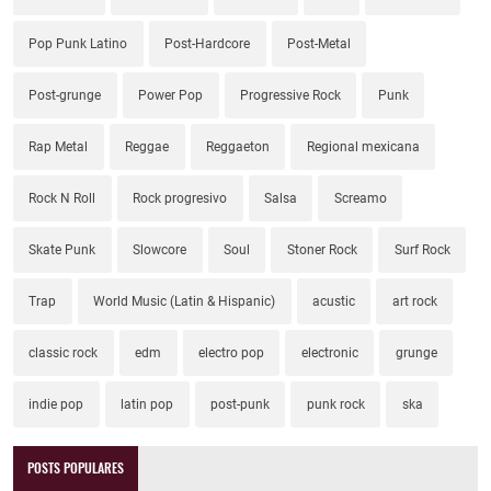
Pop Punk Latino
Post-Hardcore
Post-Metal
Post-grunge
Power Pop
Progressive Rock
Punk
Rap Metal
Reggae
Reggaeton
Regional mexicana
Rock N Roll
Rock progresivo
Salsa
Screamo
Skate Punk
Slowcore
Soul
Stoner Rock
Surf Rock
Trap
World Music (Latin & Hispanic)
acustic
art rock
classic rock
edm
electro pop
electronic
grunge
indie pop
latin pop
post-punk
punk rock
ska
POSTS POPULARES