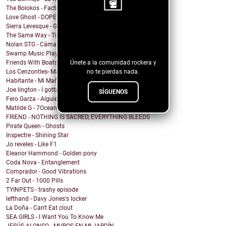
The Bolokos - Factory
Love Ghost - DOPEMAN
Sierra Levesque - GET OFF MY STAGE
¡Sigue nuestro
The Same Way - Time On Loan
blog!
Nolan STG - Cámara Lenta
Swamp Music Players - Free Color TV
Únete a la comunidad rockera y
Friends With Boats - The Point
no te pierdas nada.
Los Cenzontles- Matanga
Habitante - Mi Mañana
Joe lington - I gotta be with you
SÍGUENOS
Fero Garza - Alguien Como Tú
Matilde G - 7Oceans
FRIEND - NOTHING IS SACRED, EVERYTHING BLEEDS
Pirate Queen - Ghosts
Inspectre - Shining Star
Jo reveles - Like F1
Eleanor Hammond - Golden pony
Coda Nova - Entanglement
Comprador - Good Vibrations
2 Far Out - 1000 Pills
TYINPETS - trashy episode
lefthand - Davy Jones's locker
La Doña - Can't Eat clout
SEA GIRLS - I Want You To Know Me
JESÚS ALONSO - MUROS EN MI JARDÍN