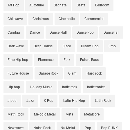
Art Pop
Autotune
Bachata
Beats
Bedroom
Chillwave
Christmas
Cinematic
Commercial
Cumbia
Dance
Dance Hall
Dance Pop
Dancehall
Dark wave
Deep House
Disco
Dream Pop
Emo
Emo Hip-hop
Flamenco
Folk
Future Bass
Future House
Garage Rock
Glam
Hard rock
Hip-hop
Holiday Music
Indie rock
Indietronica
J-pop
Jazz
K-Pop
Latin Hip-Hop
Latin Rock
Math Rock
Melodic Metal
Metal
Metalcore
New wave
Noise Rock
Nu Metal
Pop
Pop PUNK