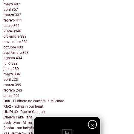
mayo
407
abril
357
marzo
332
febrero
411
enero
361
2024
3940
diciembre
329
noviembre
381
octubre
403
septiembre
373
agosto
434
julio
329
junio
289
mayo
336
abril
223
marzo
399
febrero
243
enero
201
DnK - El dinero no compra la felicidad
Xlp2 - hiding in our heart
UNIPLUX- Doctor Carlitos
Cheem Fake Fans
Jody Lynn - Mirror Mirror
×
$abba - run baby! run baby!
Ysa Bermejo - La Razón