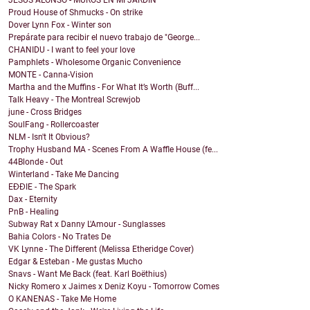
Proud House of Shmucks - On strike
Dover Lynn Fox - Winter son
Prepárate para recibir el nuevo trabajo de "George...
CHANIDU - I want to feel your love
Pamphlets - Wholesome Organic Convenience
MONTE - Canna-Vision
Martha and the Muffins - For What It’s Worth (Buff...
Talk Heavy - The Montreal Screwjob
june - Cross Bridges
SoulFang - Rollercoaster
NLM - Isn't It Obvious?
Trophy Husband MA - Scenes From A Waffle House (fe...
44Blonde - Out
Winterland - Take Me Dancing
EĐĐIE - The Spark
Dax - Eternity
PnB - Healing
Subway Rat x Danny L'Amour - Sunglasses
Bahia Colors - No Trates De
VK Lynne - The Different (Melissa Etheridge Cover)
Edgar & Esteban - Me gustas Mucho
Snavs - Want Me Back (feat. Karl Boëthius)
Nicky Romero x Jaimes x Deniz Koyu - Tomorrow Comes
O KANENAS - Take Me Home