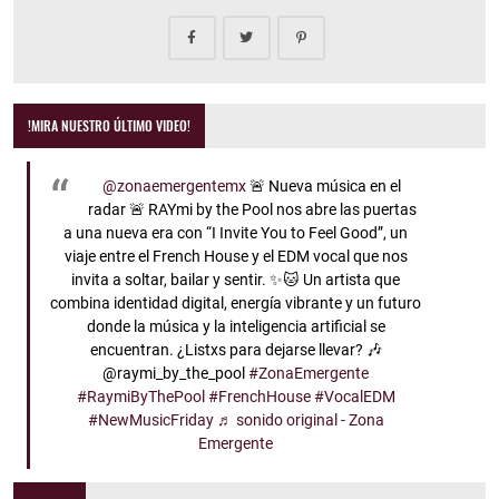
!MIRA NUESTRO ÚLTIMO VIDEO!
@zonaemergentemx
🚨 Nueva música en el
radar 🚨 RAYmi by the Pool nos abre las puertas
a una nueva era con “I Invite You to Feel Good”, un
viaje entre el French House y el EDM vocal que nos
invita a soltar, bailar y sentir. ✨🐱 Un artista que
combina identidad digital, energía vibrante y un futuro
donde la música y la inteligencia artificial se
encuentran. ¿Listxs para dejarse llevar? 🎶
@raymi_by_the_pool
#ZonaEmergente
#RaymiByThePool
#FrenchHouse
#VocalEDM
#NewMusicFriday
♬ sonido original - Zona
Emergente