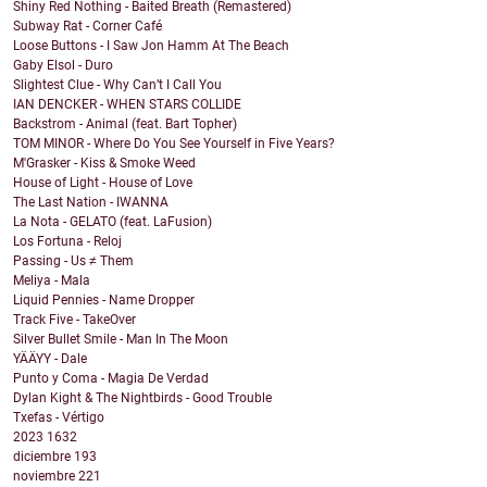
Shiny Red Nothing - Baited Breath (Remastered)
Subway Rat - Corner Café
Loose Buttons - I Saw Jon Hamm At The Beach
Gaby Elsol - Duro
Slightest Clue - Why Can’t I Call You
IAN DENCKER - WHEN STARS COLLIDE
Backstrom - Animal (feat. Bart Topher)
TOM MINOR - Where Do You See Yourself in Five Years?
M'Grasker - Kiss & Smoke Weed
House of Light - House of Love
The Last Nation - IWANNA
La Nota - GELATO (feat. LaFusion)
Los Fortuna - Reloj
Passing - Us ≠ Them
Meliya - Mala
Liquid Pennies - Name Dropper
Track Five - TakeOver
Silver Bullet Smile - Man In The Moon
YÄÄYY - Dale
Punto y Coma - Magia De Verdad
Dylan Kight & The Nightbirds - Good Trouble
Txefas - Vértigo
2023
1632
diciembre
193
noviembre
221