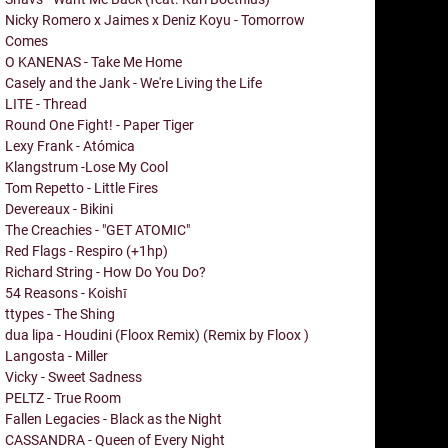
Nicky Romero x Jaimes x Deniz Koyu - Tomorrow
Comes
O KANENAS - Take Me Home
Casely and the Jank - We're Living the Life
LITE - Thread
Round One Fight! - Paper Tiger
Lexy Frank - Atómica
Klangstrum -Lose My Cool
Tom Repetto - Little Fires
Devereaux - Bikini
The Creachies - "GET ATOMIC"
Red Flags - Respiro (+1hp)
Richard String - How Do You Do?
54 Reasons - Koishī
ttypes - The Shing
dua lipa - Houdini (Floox Remix) (Remix by Floox )
Langosta - Miller
Vicky - Sweet Sadness
PELTZ - True Room
Fallen Legacies - Black as the Night
CASSANDRA - Queen of Every Night