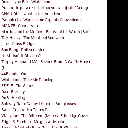
Dover Lynn Fox - Winter son
Prepárate para recibir el nuevo trabajo de "George...
CHANIDU - I want to feel your love
Pamphlets - Wholesome Organic Convenience
MONTE - Canna-Vision
Martha and the Muffins - For What It’s Worth (Buff...
Talk Heavy - The Montreal Screwjob
june - Cross Bridges
SoulFang - Rollercoaster
NLM - Isn't It Obvious?
Trophy Husband MA - Scenes From A Waffle House
(fe...
44Blonde - Out
Winterland - Take Me Dancing
EĐĐIE - The Spark
Dax - Eternity
PnB - Healing
Subway Rat x Danny L'Amour - Sunglasses
Bahia Colors - No Trates De
VK Lynne - The Different (Melissa Etheridge Cover)
Edgar & Esteban - Me gustas Mucho
Snavs - Want Me Back (feat. Karl Boëthius)