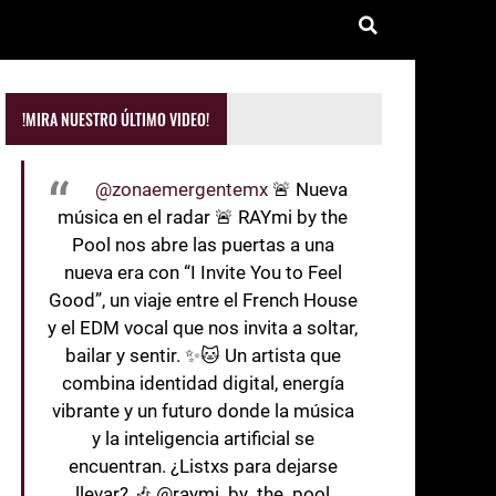
!MIRA NUESTRO ÚLTIMO VIDEO!
@zonaemergentemx
🚨 Nueva
música en el radar 🚨 RAYmi by the
Pool nos abre las puertas a una
nueva era con “I Invite You to Feel
Good”, un viaje entre el French House
y el EDM vocal que nos invita a soltar,
bailar y sentir. ✨🐱 Un artista que
combina identidad digital, energía
vibrante y un futuro donde la música
y la inteligencia artificial se
encuentran. ¿Listxs para dejarse
llevar? 🎶 @raymi_by_the_pool