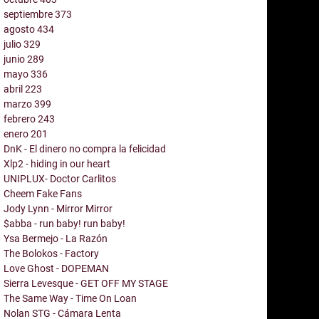
septiembre
373
agosto
434
julio
329
junio
289
mayo
336
abril
223
marzo
399
febrero
243
enero
201
DnK - El dinero no compra la felicidad
Xlp2 - hiding in our heart
UNIPLUX- Doctor Carlitos
Cheem Fake Fans
Jody Lynn - Mirror Mirror
$abba - run baby! run baby!
Ysa Bermejo - La Razón
The Bolokos - Factory
Love Ghost - DOPEMAN
Sierra Levesque - GET OFF MY STAGE
The Same Way - Time On Loan
Nolan STG - Cámara Lenta