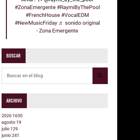
#ZonaEmergente
#RaymiByThePool
#FrenchHouse
#VocalEDM
#NewMusicFriday
♬ sonido original
- Zona Emergente
BUSCAR
ARCHIVO
2026
1630
agosto
19
julio
129
junio
241