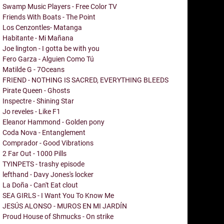
Swamp Music Players - Free Color TV
Friends With Boats - The Point
Los Cenzontles- Matanga
Habitante - Mi Mañana
Joe lington - I gotta be with you
Fero Garza - Alguien Como Tú
Matilde G - 7Oceans
FRIEND - NOTHING IS SACRED, EVERYTHING BLEEDS
Pirate Queen - Ghosts
Inspectre - Shining Star
Jo reveles - Like F1
Eleanor Hammond - Golden pony
Coda Nova - Entanglement
Comprador - Good Vibrations
2 Far Out - 1000 Pills
TYINPETS - trashy episode
lefthand - Davy Jones's locker
La Doña - Can't Eat clout
SEA GIRLS - I Want You To Know Me
JESÚS ALONSO - MUROS EN MI JARDÍN
Proud House of Shmucks - On strike