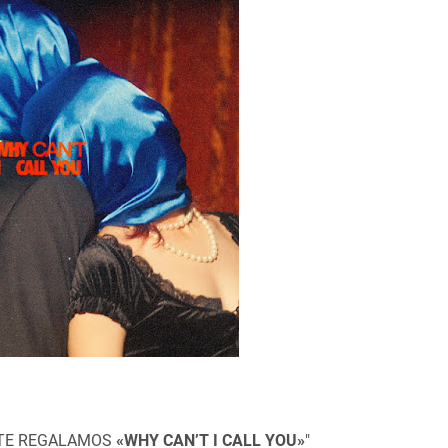
 TE REGALAMOS
«
WHY CAN’T I CALL YOU
»
"