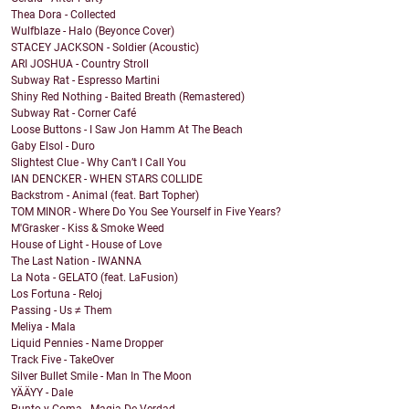
Thea Dora - Collected
Wulfblaze - Halo (Beyonce Cover)
STACEY JACKSON - Soldier (Acoustic)
ARI JOSHUA - Country Stroll
Subway Rat - Espresso Martini
Shiny Red Nothing - Baited Breath (Remastered)
Subway Rat - Corner Café
Loose Buttons - I Saw Jon Hamm At The Beach
Gaby Elsol - Duro
Slightest Clue - Why Can’t I Call You
IAN DENCKER - WHEN STARS COLLIDE
Backstrom - Animal (feat. Bart Topher)
TOM MINOR - Where Do You See Yourself in Five Years?
M'Grasker - Kiss & Smoke Weed
House of Light - House of Love
The Last Nation - IWANNA
La Nota - GELATO (feat. LaFusion)
Los Fortuna - Reloj
Passing - Us ≠ Them
Meliya - Mala
Liquid Pennies - Name Dropper
Track Five - TakeOver
Silver Bullet Smile - Man In The Moon
YÄÄYY - Dale