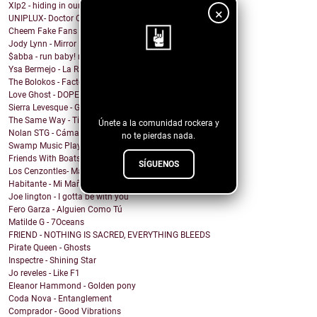
Xlp2 - hiding in our heart
×
UNIPLUX- Doctor Carlitos
Cheem Fake Fans
Jody Lynn - Mirror Mirror
$abba - run baby! run baby!
Ysa Bermejo - La Razón
¡Sigue nuestro
The Bolokos - Factory
Love Ghost - DOPEMAN
blog!
Sierra Levesque - GET OFF MY STAGE
The Same Way - Time On Loan
Únete a la comunidad rockera y
Nolan STG - Cámara Lenta
no te pierdas nada.
Swamp Music Players - Free Color TV
Friends With Boats - The Point
SÍGUENOS
Los Cenzontles- Matanga
Habitante - Mi Mañana
Joe lington - I gotta be with you
Fero Garza - Alguien Como Tú
Matilde G - 7Oceans
FRIEND - NOTHING IS SACRED, EVERYTHING BLEEDS
Pirate Queen - Ghosts
Inspectre - Shining Star
Jo reveles - Like F1
Eleanor Hammond - Golden pony
Coda Nova - Entanglement
Comprador - Good Vibrations