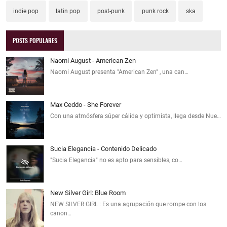
indie pop
latin pop
post-punk
punk rock
ska
POSTS POPULARES
Naomi August - American Zen
Naomi August presenta "American Zen" , una can…
Max Ceddo - She Forever
Con una atmósfera súper cálida y optimista, llega desde Nue…
Sucia Elegancia - Contenido Delicado
"Sucia Elegancia" no es apto para sensibles, co…
New Silver Girl: Blue Room
NEW SILVER GIRL : Es una agrupación que rompe con los
canon…