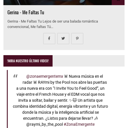
Gerina - Me Faltas Tu
Gerina - Me Faltas Tu Lejos de ser una balada romántica
convencional, Me faltas Tú…
!MIRA NUESTRO ÚLTIMO VIDEO!
@zonaemergentemx
🚨 Nueva música en el
radar 🚨 RAYmi by the Pool nos abre las puertas
a una nueva era con “I Invite You to Feel Good”, un
viaje entre el French House y el EDM vocal que nos
invita a soltar, bailar y sentir. ✨🐱 Un artista que
combina identidad digital, energía vibrante y un futuro
donde la música y la inteligencia artificial se
encuentran. ¿Listxs para dejarse llevar? 🎶
@raymi_by_the_pool
#ZonaEmergente