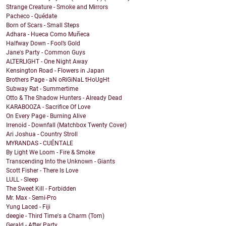
Strange Creature - Smoke and Mirrors
Pacheco - Quédate
Born of Scars - Small Steps
Adhara - Hueca Como Muñeca
Halfway Down - Fool’s Gold
Jane's Party - Common Guys
ALTERLIGHT - One Night Away
Kensington Road - Flowers in Japan
Brothers Page - aN oRiGiNaL tHoUgHt
Subway Rat - Summertime
Otto & The Shadow Hunters - Already Dead
KARABOOZA - Sacrifice Of Love
On Every Page - Burning Alive
Irrenoid - Downfall (Matchbox Twenty Cover)
Ari Joshua - Country Stroll
MYRANDAS - CUÉNTALE
By Light We Loom - Fire & Smoke
Transcending Into the Unknown - Giants
Scott Fisher - There Is Love
LULL - Sleep
The Sweet Kill - Forbidden
Mr. Max - Semi-Pro
Yung Laced - Fiji
deegie - Third Time's a Charm (Tom)
Gerald - After Party