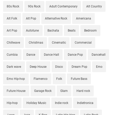
80s Rock
90s Rock
Adult Contemporary
Alt Country
Alt Folk
Alt Pop
Alternative Rock
Americana
Art Pop
Autotune
Bachata
Beats
Bedroom
Chillwave
Christmas
Cinematic
Commercial
Cumbia
Dance
Dance Hall
Dance Pop
Dancehall
Dark wave
Deep House
Disco
Dream Pop
Emo
Emo Hip-hop
Flamenco
Folk
Future Bass
Future House
Garage Rock
Glam
Hard rock
Hip-hop
Holiday Music
Indie rock
Indietronica
J-pop
Jazz
K-Pop
Latin Hip-Hop
Latin Rock