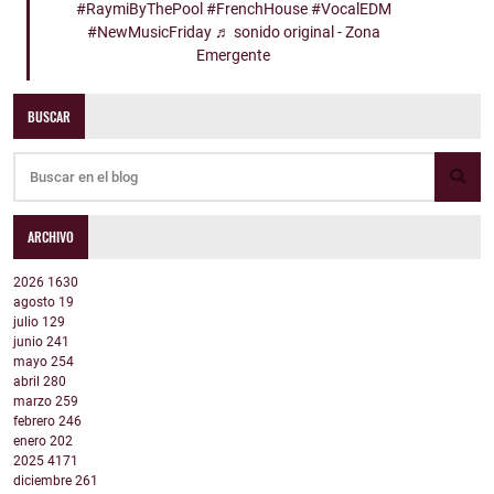
#RaymiByThePool
#FrenchHouse
#VocalEDM
#NewMusicFriday
♬ sonido original - Zona
Emergente
BUSCAR
ARCHIVO
2026
1630
agosto
19
julio
129
junio
241
mayo
254
abril
280
marzo
259
febrero
246
enero
202
2025
4171
diciembre
261