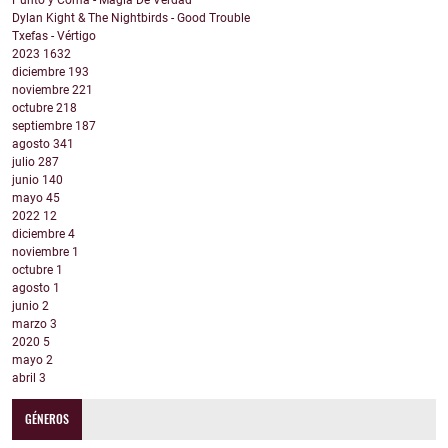
Punto y Coma - Magia De Verdad
Dylan Kight & The Nightbirds - Good Trouble
Txefas - Vértigo
2023
1632
diciembre
193
noviembre
221
octubre
218
septiembre
187
agosto
341
julio
287
junio
140
mayo
45
2022
12
diciembre
4
noviembre
1
octubre
1
agosto
1
junio
2
marzo
3
2020
5
mayo
2
abril
3
GÉNEROS