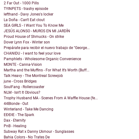
2 Far Out - 1000 Pills
TYINPETS - trashy episode
lefthand - Davy Jones's locker
La Doña - Can't Eat clout
SEA GIRLS - I Want You To Know Me
JESÚS ALONSO - MUROS EN MI JARDÍN
Proud House of Shmucks - On strike
Dover Lynn Fox - Winter son
Prepárate para recibir el nuevo trabajo de "George...
CHANIDU - I want to feel your love
Pamphlets - Wholesome Organic Convenience
MONTE - Canna-Vision
Martha and the Muffins - For What It’s Worth (Buff...
Talk Heavy - The Montreal Screwjob
june - Cross Bridges
SoulFang - Rollercoaster
NLM - Isn't It Obvious?
Trophy Husband MA - Scenes From A Waffle House (fe...
44Blonde - Out
Winterland - Take Me Dancing
EĐĐIE - The Spark
Dax - Eternity
PnB - Healing
Subway Rat x Danny L'Amour - Sunglasses
Bahia Colors - No Trates De