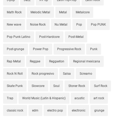
Math Rock
Melodic Metal
Metal
Metalcore
New wave
Noise Rock
Nu Metal
Pop
Pop PUNK
Pop Punk Latino
Post-Hardcore
Post-Metal
Post-grunge
Power Pop
Progressive Rock
Punk
Rap Metal
Reggae
Reggaeton
Regional mexicana
Rock N Roll
Rock progresivo
Salsa
Screamo
Skate Punk
Slowcore
Soul
Stoner Rock
Surf Rock
Trap
World Music (Latin & Hispanic)
acustic
art rock
classic rock
edm
electro pop
electronic
grunge