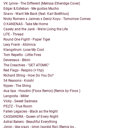
VK Lynne - The Different (Melissa Etheridge Cover)
Edgar & Esteban - Me gustas Mucho
Snavs - Want Me Back (feat. Karl Boëthius)
Nicky Romero x Jaimes x Deniz Koyu - Tomorrow Comes
O KANENAS - Take Me Home
Casely and the Jank - We're Living the Life
LITE - Thread
Round One Fight! - Paper Tiger
Lexy Frank - Atómica
Klangstrum -Lose My Cool
Tom Repetto - Little Fires
Devereaux - Bikini
The Creachies - "GET ATOMIC"
Red Flags - Respiro (+1hp)
Richard String - How Do You Do?
54 Reasons - Koishī
ttypes - The Shing
dua lipa - Houdini (Floox Remix) (Remix by Floox )
Langosta - Miller
Vicky - Sweet Sadness
PELTZ - True Room
Fallen Legacies - Black as the Night
CASSANDRA - Queen of Every Night
Astral Bakers - Beautiful Everything
Jimin - like crazy - jimin (sordid flip) (Remix by...