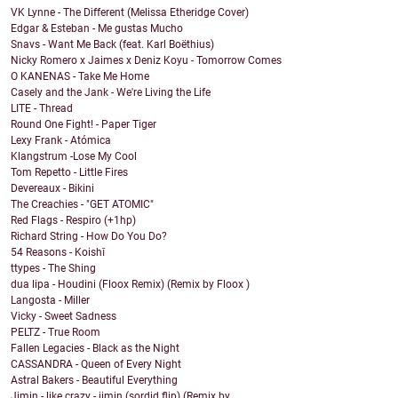
VK Lynne - The Different (Melissa Etheridge Cover)
Edgar & Esteban - Me gustas Mucho
Snavs - Want Me Back (feat. Karl Boëthius)
Nicky Romero x Jaimes x Deniz Koyu - Tomorrow Comes
O KANENAS - Take Me Home
Casely and the Jank - We're Living the Life
LITE - Thread
Round One Fight! - Paper Tiger
Lexy Frank - Atómica
Klangstrum -Lose My Cool
Tom Repetto - Little Fires
Devereaux - Bikini
The Creachies - "GET ATOMIC"
Red Flags - Respiro (+1hp)
Richard String - How Do You Do?
54 Reasons - Koishī
ttypes - The Shing
dua lipa - Houdini (Floox Remix) (Remix by Floox )
Langosta - Miller
Vicky - Sweet Sadness
PELTZ - True Room
Fallen Legacies - Black as the Night
CASSANDRA - Queen of Every Night
Astral Bakers - Beautiful Everything
Jimin - like crazy - jimin (sordid flip) (Remix by...