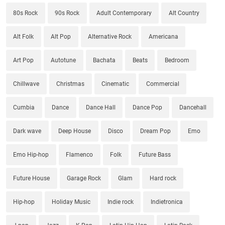
80s Rock
90s Rock
Adult Contemporary
Alt Country
Alt Folk
Alt Pop
Alternative Rock
Americana
Art Pop
Autotune
Bachata
Beats
Bedroom
Chillwave
Christmas
Cinematic
Commercial
Cumbia
Dance
Dance Hall
Dance Pop
Dancehall
Dark wave
Deep House
Disco
Dream Pop
Emo
Emo Hip-hop
Flamenco
Folk
Future Bass
Future House
Garage Rock
Glam
Hard rock
Hip-hop
Holiday Music
Indie rock
Indietronica