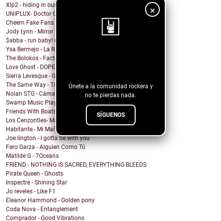
Xlp2 - hiding in our heart
×
UNIPLUX- Doctor Carlitos
Cheem Fake Fans
Jody Lynn - Mirror Mirror
$abba - run baby! run baby!
Ysa Bermejo - La Razón
¡Sigue nuestro
The Bolokos - Factory
Love Ghost - DOPEMAN
blog!
Sierra Levesque - GET OFF MY STAGE
The Same Way - Time On Loan
Únete a la comunidad rockera y
Nolan STG - Cámara Lenta
no te pierdas nada.
Swamp Music Players - Free Color TV
Friends With Boats - The Point
SÍGUENOS
Los Cenzontles- Matanga
Habitante - Mi Mañana
Joe lington - I gotta be with you
Fero Garza - Alguien Como Tú
Matilde G - 7Oceans
FRIEND - NOTHING IS SACRED, EVERYTHING BLEEDS
Pirate Queen - Ghosts
Inspectre - Shining Star
Jo reveles - Like F1
Eleanor Hammond - Golden pony
Coda Nova - Entanglement
Comprador - Good Vibrations