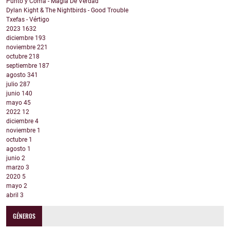
Punto y Coma - Magia De Verdad
Dylan Kight & The Nightbirds - Good Trouble
Txefas - Vértigo
2023
1632
diciembre
193
noviembre
221
octubre
218
septiembre
187
agosto
341
julio
287
junio
140
mayo
45
2022
12
diciembre
4
noviembre
1
octubre
1
agosto
1
junio
2
marzo
3
2020
5
mayo
2
abril
3
GÉNEROS