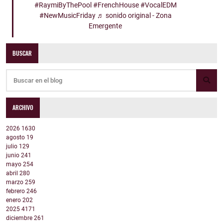
#RaymiByThePool
#FrenchHouse
#VocalEDM
#NewMusicFriday
♬ sonido original - Zona
Emergente
BUSCAR
ARCHIVO
2026
1630
agosto
19
julio
129
junio
241
mayo
254
abril
280
marzo
259
febrero
246
enero
202
2025
4171
diciembre
261