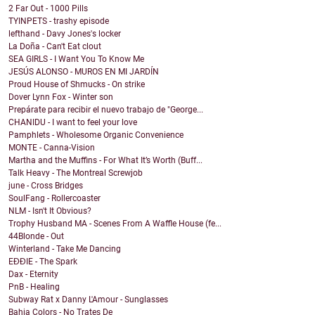
2 Far Out - 1000 Pills
TYINPETS - trashy episode
lefthand - Davy Jones's locker
La Doña - Can't Eat clout
SEA GIRLS - I Want You To Know Me
JESÚS ALONSO - MUROS EN MI JARDÍN
Proud House of Shmucks - On strike
Dover Lynn Fox - Winter son
Prepárate para recibir el nuevo trabajo de "George...
CHANIDU - I want to feel your love
Pamphlets - Wholesome Organic Convenience
MONTE - Canna-Vision
Martha and the Muffins - For What It’s Worth (Buff...
Talk Heavy - The Montreal Screwjob
june - Cross Bridges
SoulFang - Rollercoaster
NLM - Isn't It Obvious?
Trophy Husband MA - Scenes From A Waffle House (fe...
44Blonde - Out
Winterland - Take Me Dancing
EĐĐIE - The Spark
Dax - Eternity
PnB - Healing
Subway Rat x Danny L'Amour - Sunglasses
Bahia Colors - No Trates De