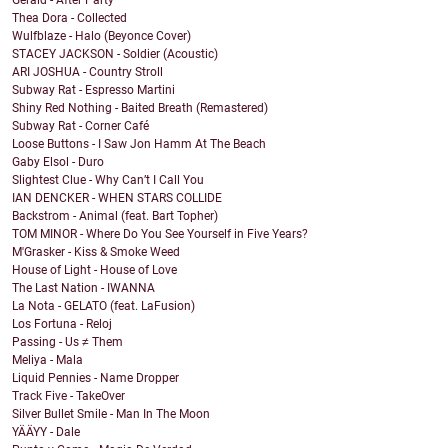
Thea Dora - Collected
Wulfblaze - Halo (Beyonce Cover)
STACEY JACKSON - Soldier (Acoustic)
ARI JOSHUA - Country Stroll
Subway Rat - Espresso Martini
Shiny Red Nothing - Baited Breath (Remastered)
Subway Rat - Corner Café
Loose Buttons - I Saw Jon Hamm At The Beach
Gaby Elsol - Duro
Slightest Clue - Why Can’t I Call You
IAN DENCKER - WHEN STARS COLLIDE
Backstrom - Animal (feat. Bart Topher)
TOM MINOR - Where Do You See Yourself in Five Years?
M'Grasker - Kiss & Smoke Weed
House of Light - House of Love
The Last Nation - IWANNA
La Nota - GELATO (feat. LaFusion)
Los Fortuna - Reloj
Passing - Us ≠ Them
Meliya - Mala
Liquid Pennies - Name Dropper
Track Five - TakeOver
Silver Bullet Smile - Man In The Moon
YÄÄYY - Dale