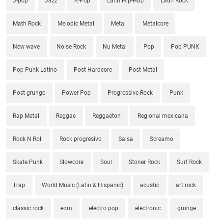
J-pop
Jazz
K-Pop
Latin Hip-Hop
Latin Rock
Math Rock
Melodic Metal
Metal
Metalcore
New wave
Noise Rock
Nu Metal
Pop
Pop PUNK
Pop Punk Latino
Post-Hardcore
Post-Metal
Post-grunge
Power Pop
Progressive Rock
Punk
Rap Metal
Reggae
Reggaeton
Regional mexicana
Rock N Roll
Rock progresivo
Salsa
Screamo
Skate Punk
Slowcore
Soul
Stoner Rock
Surf Rock
Trap
World Music (Latin & Hispanic)
acustic
art rock
classic rock
edm
electro pop
electronic
grunge