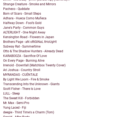
Strange Creature - Smoke and Mirrors
Pacheco - Quédate
Born of Scars - Small Steps
Adhara - Hueca Como Muñeca
Halfway Down - Fool’s Gold
Jane's Party - Common Guys
ALTERLIGHT - One Night Away
Kensington Road - Flowers in Japan
Brothers Page - aN oRiGiNaL tHoUgHt
Subway Rat - Summertime
Otto & The Shadow Hunters - Already Dead
KARABOOZA - Sacrifice Of Love
On Every Page - Burning Alive
Irrenoid - Downfall (Matchbox Twenty Cover)
Ari Joshua - Country Stroll
MYRANDAS - CUÉNTALE
By Light We Loom - Fire & Smoke
Transcending Into the Unknown - Giants
Scott Fisher - There Is Love
LULL - Sleep
The Sweet Kill - Forbidden
Mr. Max - Semi-Pro
Yung Laced - Fiji
deegie - Third Time's a Charm (Tom)
Gerald - After Party