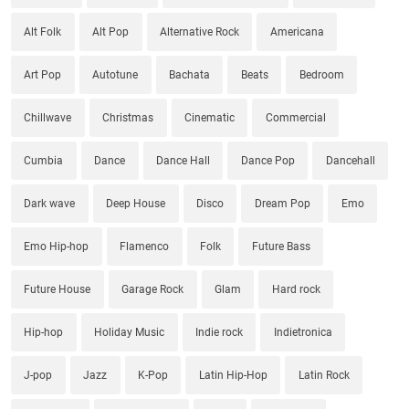
Alt Folk
Alt Pop
Alternative Rock
Americana
Art Pop
Autotune
Bachata
Beats
Bedroom
Chillwave
Christmas
Cinematic
Commercial
Cumbia
Dance
Dance Hall
Dance Pop
Dancehall
Dark wave
Deep House
Disco
Dream Pop
Emo
Emo Hip-hop
Flamenco
Folk
Future Bass
Future House
Garage Rock
Glam
Hard rock
Hip-hop
Holiday Music
Indie rock
Indietronica
J-pop
Jazz
K-Pop
Latin Hip-Hop
Latin Rock