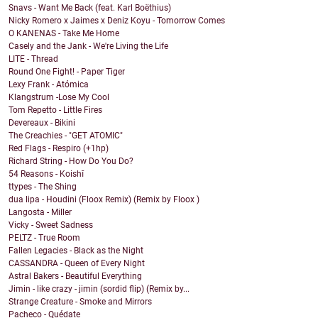
Snavs - Want Me Back (feat. Karl Boëthius)
Nicky Romero x Jaimes x Deniz Koyu - Tomorrow Comes
O KANENAS - Take Me Home
Casely and the Jank - We're Living the Life
LITE - Thread
Round One Fight! - Paper Tiger
Lexy Frank - Atómica
Klangstrum -Lose My Cool
Tom Repetto - Little Fires
Devereaux - Bikini
The Creachies - "GET ATOMIC"
Red Flags - Respiro (+1hp)
Richard String - How Do You Do?
54 Reasons - Koishī
ttypes - The Shing
dua lipa - Houdini (Floox Remix) (Remix by Floox )
Langosta - Miller
Vicky - Sweet Sadness
PELTZ - True Room
Fallen Legacies - Black as the Night
CASSANDRA - Queen of Every Night
Astral Bakers - Beautiful Everything
Jimin - like crazy - jimin (sordid flip) (Remix by...
Strange Creature - Smoke and Mirrors
Pacheco - Quédate