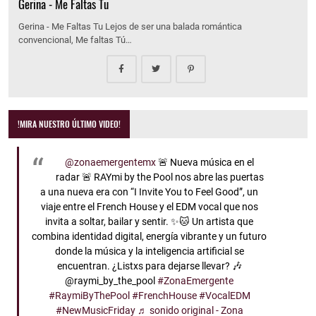
Gerina - Me Faltas Tu
Gerina - Me Faltas Tu Lejos de ser una balada romántica
convencional, Me faltas Tú…
!MIRA NUESTRO ÚLTIMO VIDEO!
@zonaemergentemx
🚨 Nueva música en el
radar 🚨 RAYmi by the Pool nos abre las puertas
a una nueva era con “I Invite You to Feel Good”, un
viaje entre el French House y el EDM vocal que nos
invita a soltar, bailar y sentir. ✨🐱 Un artista que
combina identidad digital, energía vibrante y un futuro
donde la música y la inteligencia artificial se
encuentran. ¿Listxs para dejarse llevar? 🎶
@raymi_by_the_pool
#ZonaEmergente
#RaymiByThePool
#FrenchHouse
#VocalEDM
#NewMusicFriday
♬ sonido original - Zona