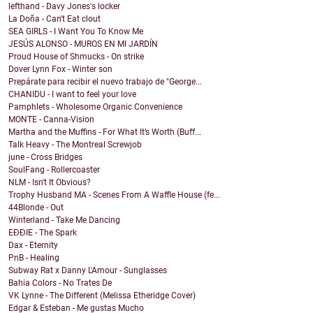
lefthand - Davy Jones's locker
La Doña - Can't Eat clout
SEA GIRLS - I Want You To Know Me
JESÚS ALONSO - MUROS EN MI JARDÍN
Proud House of Shmucks - On strike
Dover Lynn Fox - Winter son
Prepárate para recibir el nuevo trabajo de "George...
CHANIDU - I want to feel your love
Pamphlets - Wholesome Organic Convenience
MONTE - Canna-Vision
Martha and the Muffins - For What It’s Worth (Buff...
Talk Heavy - The Montreal Screwjob
june - Cross Bridges
SoulFang - Rollercoaster
NLM - Isn't It Obvious?
Trophy Husband MA - Scenes From A Waffle House (fe...
44Blonde - Out
Winterland - Take Me Dancing
EĐĐIE - The Spark
Dax - Eternity
PnB - Healing
Subway Rat x Danny L'Amour - Sunglasses
Bahia Colors - No Trates De
VK Lynne - The Different (Melissa Etheridge Cover)
Edgar & Esteban - Me gustas Mucho