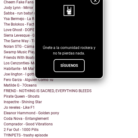
×
Cheem Fake Fans
Jody Lynn - Mirror Mirror
$abba - run baby! run baby!
Ysa Bermejo - La Razón
The Bolokos - Factory
¡Sigue nuestro
Love Ghost - DOPEMAN
Sierra Levesque - GET OFF MY STAGE
blog!
The Same Way - Time On Loan
Nolan STG - Cámara Lenta
Únete a la comunidad rockera y
Swamp Music Players - Free Color TV
no te pierdas nada.
Friends With Boats - The Point
Los Cenzontles- Matanga
SÍGUENOS
Habitante - Mi Mañana
Joe lington - I gotta be with you
Fero Garza - Alguien Como Tú
Matilde G - 7Oceans
FRIEND - NOTHING IS SACRED, EVERYTHING BLEEDS
Pirate Queen - Ghosts
Inspectre - Shining Star
Jo reveles - Like F1
Eleanor Hammond - Golden pony
Coda Nova - Entanglement
Comprador - Good Vibrations
2 Far Out - 1000 Pills
TYINPETS - trashy episode