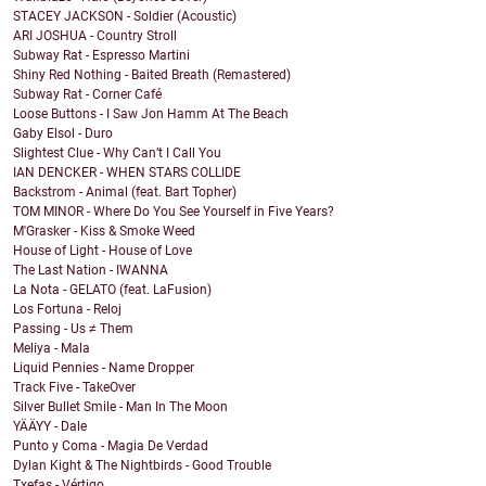
STACEY JACKSON - Soldier (Acoustic)
ARI JOSHUA - Country Stroll
Subway Rat - Espresso Martini
Shiny Red Nothing - Baited Breath (Remastered)
Subway Rat - Corner Café
Loose Buttons - I Saw Jon Hamm At The Beach
Gaby Elsol - Duro
Slightest Clue - Why Can’t I Call You
IAN DENCKER - WHEN STARS COLLIDE
Backstrom - Animal (feat. Bart Topher)
TOM MINOR - Where Do You See Yourself in Five Years?
M'Grasker - Kiss & Smoke Weed
House of Light - House of Love
The Last Nation - IWANNA
La Nota - GELATO (feat. LaFusion)
Los Fortuna - Reloj
Passing - Us ≠ Them
Meliya - Mala
Liquid Pennies - Name Dropper
Track Five - TakeOver
Silver Bullet Smile - Man In The Moon
YÄÄYY - Dale
Punto y Coma - Magia De Verdad
Dylan Kight & The Nightbirds - Good Trouble
Txefas - Vértigo