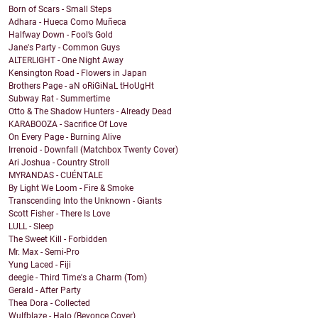
Born of Scars - Small Steps
Adhara - Hueca Como Muñeca
Halfway Down - Fool’s Gold
Jane's Party - Common Guys
ALTERLIGHT - One Night Away
Kensington Road - Flowers in Japan
Brothers Page - aN oRiGiNaL tHoUgHt
Subway Rat - Summertime
Otto & The Shadow Hunters - Already Dead
KARABOOZA - Sacrifice Of Love
On Every Page - Burning Alive
Irrenoid - Downfall (Matchbox Twenty Cover)
Ari Joshua - Country Stroll
MYRANDAS - CUÉNTALE
By Light We Loom - Fire & Smoke
Transcending Into the Unknown - Giants
Scott Fisher - There Is Love
LULL - Sleep
The Sweet Kill - Forbidden
Mr. Max - Semi-Pro
Yung Laced - Fiji
deegie - Third Time's a Charm (Tom)
Gerald - After Party
Thea Dora - Collected
Wulfblaze - Halo (Beyonce Cover)