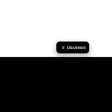
×
SÍGUENOS
Ya te sigo
Zona Emergente 2023
© ZONA EMERGENTE
TODOS LOS DERECHOS RESERVADOS