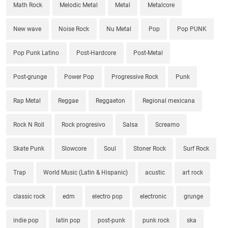
Math Rock
Melodic Metal
Metal
Metalcore
New wave
Noise Rock
Nu Metal
Pop
Pop PUNK
Pop Punk Latino
Post-Hardcore
Post-Metal
Post-grunge
Power Pop
Progressive Rock
Punk
Rap Metal
Reggae
Reggaeton
Regional mexicana
Rock N Roll
Rock progresivo
Salsa
Screamo
Skate Punk
Slowcore
Soul
Stoner Rock
Surf Rock
Trap
World Music (Latin & Hispanic)
acustic
art rock
classic rock
edm
electro pop
electronic
grunge
indie pop
latin pop
post-punk
punk rock
ska