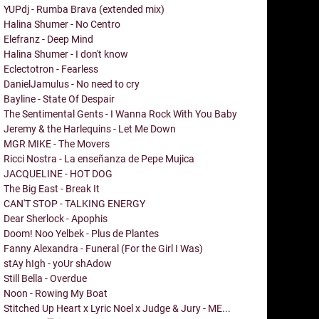
YUPdj - Rumba Brava (extended mix)
Halina Shumer - No Centro
Elefranz - Deep Mind
Halina Shumer - I don't know
Eclectotron - Fearless
DanielJamulus - No need to cry
Bayline - State Of Despair
The Sentimental Gents - I Wanna Rock With You Baby
Jeremy & the Harlequins - Let Me Down
MGR MIKE - The Movers
Ricci Nostra - La enseñanza de Pepe Mujica
JACQUELINE - HOT DOG
The Big East - Break It
CAN'T STOP - TALKING ENERGY
Dear Sherlock - Apophis
Doom! Noo Yelbek - Plus de Plantes
Fanny Alexandra - Funeral (For the Girl I Was)
stAy hIgh - yoUr shAdow
Still Bella - Overdue
Noon - Rowing My Boat
Stitched Up Heart x Lyric Noel x Judge & Jury - ME...