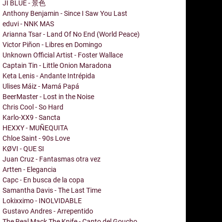
JI BLUE - 景色
Anthony Benjamin - Since I Saw You Last
eduvi - NNK MAS
Arianna Tsar - Land Of No End (World Peace)
Victor Piñon - Libres en Domingo
Unknown Official Artist - Foster Wallace
Captain Tin - Little Onion Maradona
Keta Lenis - Andante Intrépida
Ulises Máiz - Mamá Papá
BeerMaster - Lost in the Noise
Chris Cool - So Hard
Karlo-XX9 - Sancta
HEXXY - MUÑEQUITA
Chloe Saint - 90s Love
KØVI - QUE SI
Juan Cruz - Fantasmas otra vez
Artten - Elegancia
Capc - En busca de la copa
Samantha Davis - The Last Time
Lokixximo - INOLVIDABLE
Gustavo Andres - Arrepentido
The Real Mack The Knife - Canto del Goucho