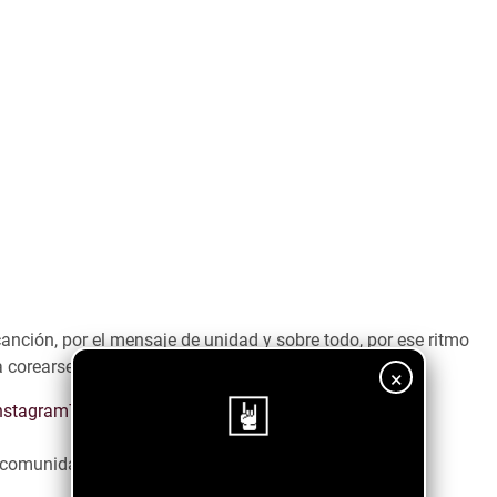
canción, por el mensaje de unidad y sobre todo, por ese ritmo
 corearse en los estadios de fútbol.
×
nstagram
Tiktok
Spotify
a comunidad emergente ↓↓↓↓
¡Sigue nuestro blog!