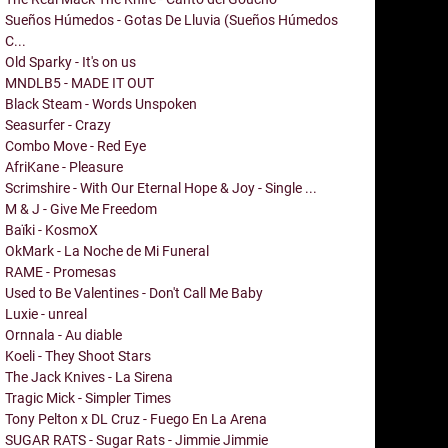
Sueños Húmedos - Gotas De Lluvia (Sueños Húmedos
C...
Old Sparky - It's on us
MNDLB5 - MADE IT OUT
Black Steam - Words Unspoken
Seasurfer - Crazy
Combo Move - Red Eye
AfriKane - Pleasure
Scrimshire - With Our Eternal Hope & Joy - Single ...
M & J - Give Me Freedom
Baïki - KosmoX
OkMark - La Noche de Mi Funeral
RAME - Promesas
Used to Be Valentines - Don't Call Me Baby
Luxie - unreal
Ornnala - Au diable
Koeli - They Shoot Stars
The Jack Knives - La Sirena
Tragic Mick - Simpler Times
Tony Pelton x DL Cruz - Fuego En La Arena
SUGAR RATS - Sugar Rats - Jimmie Jimmie