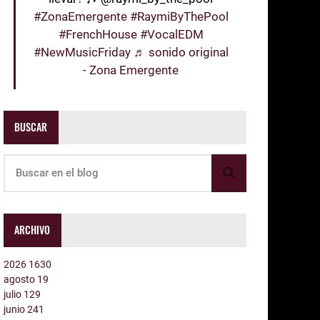
#ZonaEmergente
#RaymiByThePool
#FrenchHouse
#VocalEDM
#NewMusicFriday
♬ sonido original
- Zona Emergente
BUSCAR
ARCHIVO
2026
1630
agosto
19
julio
129
junio
241