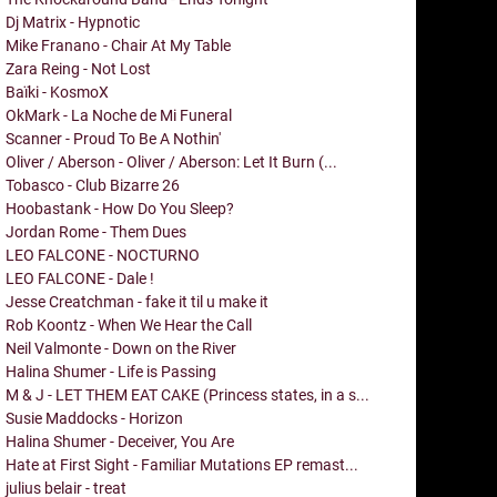
Dj Matrix - Hypnotic
Mike Franano - Chair At My Table
Zara Reing - Not Lost
Baïki - KosmoX
OkMark - La Noche de Mi Funeral
Scanner - Proud To Be A Nothin'
Oliver / Aberson - Oliver / Aberson: Let It Burn (...
Tobasco - Club Bizarre 26
Hoobastank - How Do You Sleep?
Jordan Rome - Them Dues
LEO FALCONE - NOCTURNO
LEO FALCONE - Dale !
Jesse Creatchman - fake it til u make it
Rob Koontz - When We Hear the Call
Neil Valmonte - Down on the River
Halina Shumer - Life is Passing
M & J - LET THEM EAT CAKE (Princess states, in a s...
Susie Maddocks - Horizon
Halina Shumer - Deceiver, You Are
Hate at First Sight - Familiar Mutations EP remast...
julius belair - treat