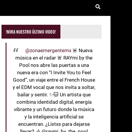
!MIRA NUESTRO ÚLTIMO VIDEO!
@zonaemergentemx
🚨 Nueva
música en el radar 🚨 RAYmi by the
Pool nos abre las puertas a una
nueva era con “I Invite You to Feel
Good”, un viaje entre el French House
y el EDM vocal que nos invita a soltar,
bailar y sentir. ✨🐱 Un artista que
combina identidad digital, energía
vibrante y un futuro donde la música
y la inteligencia artificial se
encuentran. ¿Listxs para dejarse
llevar? 🎶 @raymi_by_the_pool