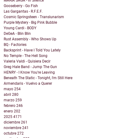
MARIA SAGA - In Silence
Gooseberry - Go Fish
Las Gargantas - R.F.E.F.
Cosmic Springsteen - Translunarism
Purple Mystery - Big Pink Bubble
Young Cardi - BODY
DeGeA - Blin Blin
Rust Assembly - Who Shows Up
BQ - Factories
Backsprint - Have I Told You Lately
No Temple - The Hell Song
Valeria Valdi - Quisiera Decir
Greg Hale Band - Jump The Gun
HENRY - I Know You're Leaving
Beneath The Static - Tonight, I'm Still Here
Armendaris - Vuelvo a Querer
mayo
254
abril
280
marzo
259
febrero
246
enero
202
2025
4171
diciembre
261
noviembre
241
octubre
272