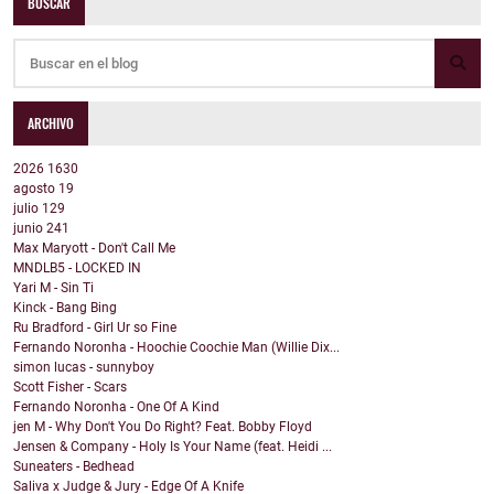
BUSCAR
ARCHIVO
2026
1630
agosto
19
julio
129
junio
241
Max Maryott - Don't Call Me
MNDLB5 - LOCKED IN
Yari M - Sin Ti
Kinck - Bang Bing
Ru Bradford - Girl Ur so Fine
Fernando Noronha - Hoochie Coochie Man (Willie Dix...
simon lucas - sunnyboy
Scott Fisher - Scars
Fernando Noronha - One Of A Kind
jen M - Why Don't You Do Right? Feat. Bobby Floyd
Jensen & Company - Holy Is Your Name (feat. Heidi ...
Suneaters - Bedhead
Saliva x Judge & Jury - Edge Of A Knife