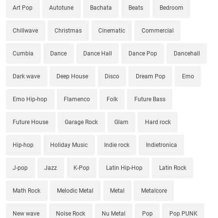
Art Pop
Autotune
Bachata
Beats
Bedroom
Chillwave
Christmas
Cinematic
Commercial
Cumbia
Dance
Dance Hall
Dance Pop
Dancehall
Dark wave
Deep House
Disco
Dream Pop
Emo
Emo Hip-hop
Flamenco
Folk
Future Bass
Future House
Garage Rock
Glam
Hard rock
Hip-hop
Holiday Music
Indie rock
Indietronica
J-pop
Jazz
K-Pop
Latin Hip-Hop
Latin Rock
Math Rock
Melodic Metal
Metal
Metalcore
New wave
Noise Rock
Nu Metal
Pop
Pop PUNK