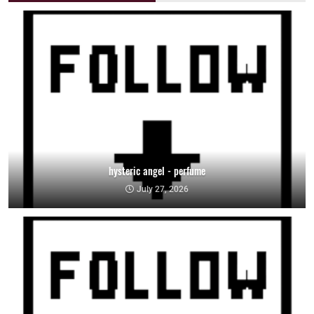
hysteric angel - perfume
July 27, 2026