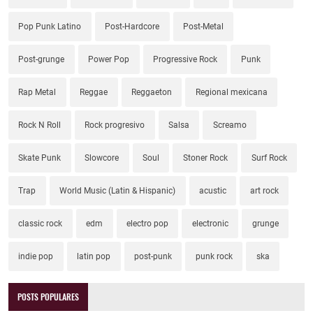
Pop Punk Latino
Post-Hardcore
Post-Metal
Post-grunge
Power Pop
Progressive Rock
Punk
Rap Metal
Reggae
Reggaeton
Regional mexicana
Rock N Roll
Rock progresivo
Salsa
Screamo
Skate Punk
Slowcore
Soul
Stoner Rock
Surf Rock
Trap
World Music (Latin & Hispanic)
acustic
art rock
classic rock
edm
electro pop
electronic
grunge
indie pop
latin pop
post-punk
punk rock
ska
POSTS POPULARES