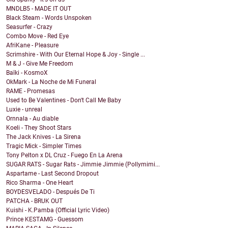
MNDLB5 - MADE IT OUT
Black Steam - Words Unspoken
Seasurfer - Crazy
Combo Move - Red Eye
AfriKane - Pleasure
Scrimshire - With Our Eternal Hope & Joy - Single ...
M & J - Give Me Freedom
Baïki - KosmoX
OkMark - La Noche de Mi Funeral
RAME - Promesas
Used to Be Valentines - Don't Call Me Baby
Luxie - unreal
Ornnala - Au diable
Koeli - They Shoot Stars
The Jack Knives - La Sirena
Tragic Mick - Simpler Times
Tony Pelton x DL Cruz - Fuego En La Arena
SUGAR RATS - Sugar Rats - Jimmie Jimmie (Pollymimi...
Aspartame - Last Second Dropout
Rico Sharma - One Heart
BOYDESVELADO - Después De Ti
PATCHA - BRUK OUT
Kuishi - K.Pamba (Official Lyric Video)
Prince KESTAMG - Guessom