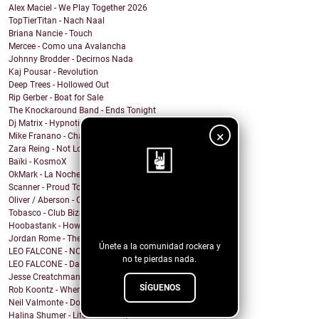
Alex Maciel - We Play Together 2026
TopTierTitan - Nach Naal
Briana Nancie - Touch
Mercee - Como una Avalancha
Johnny Brodder - Decirnos Nada
Kaj Pousar - Revolution
Deep Trees - Hollowed Out
Rip Gerber - Boat for Sale
The Knockaround Band - Ends Tonight
Dj Matrix - Hypnotic
×
Mike Franano - Chair At My Table
Zara Reing - Not Lost
Baïki - KosmoX
OkMark - La Noche de Mi Funeral
Scanner - Proud To Be A Nothin'
Oliver / Aberson - Oliver / Aberson: Let It Burn (...
¡Sigue nuestro
Tobasco - Club Bizarre 26
blog!
Hoobastank - How Do You Sleep?
Jordan Rome - Them Dues
Únete a la comunidad rockera y
LEO FALCONE - NOCTURNO
no te pierdas nada.
LEO FALCONE - Dale !
Jesse Creatchman - fake it til u make it
SÍGUENOS
Rob Koontz - When We Hear the Call
Neil Valmonte - Down on the River
Halina Shumer - Life is Passing