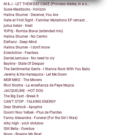
M & J - LET THEM EAT CAKE (Princess states, in a s...
Susie Maddocks - Horizon
Halina Shumer - Deceiver, You Are
Hate at First Sight - Familiar Mutations EP remast...
julius belair - treat
YUPdj - Rumba Brava (extended mix)
Halina Shumer - No Centro
Elefranz - Deep Mind
Halina Shumer - I don't know
Eclectotron - Fearless
DanielJamulus - No need to cry
Bayline - State Of Despair
The Sentimental Gents - I Wanna Rock With You Baby
Jeremy & the Harlequins - Let Me Down
MGR MIKE - The Movers
Ricci Nostra - La enseñanza de Pepe Mujica
JACQUELINE - HOT DOG
The Big East - Break It
CAN'T STOP - TALKING ENERGY
Dear Sherlock - Apophis
Doom! Noo Yelbek - Plus de Plantes
Fanny Alexandra - Funeral (For the Girl I Was)
stAy hIgh - yoUr shAdow
Still Bella - Overdue
Noon - Rowing My Boat