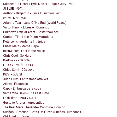
Stitched Up Heart x Lyric Noel x Judge & Jury - ME...
JI BLUE - 景色
Anthony Benjamin - Since I Saw You Last
eduvi - NNK MAS
Arianna Tsar - Land Of No End (World Peace)
Victor Piñon - Libres en Domingo
Unknown Official Artist - Foster Wallace
Captain Tin - Little Onion Maradona
Keta Lenis - Andante Intrépida
Ulises Máiz - Mamá Papá
BeerMaster - Lost in the Noise
Chris Cool - So Hard
Karlo-XX9 - Sancta
HEXXY - MUÑEQUITA
Chloe Saint - 90s Love
KØVI - QUE SI
Juan Cruz - Fantasmas otra vez
Artten - Elegancia
Capc - En busca de la copa
Samantha Davis - The Last Time
Lokixximo - INOLVIDABLE
Gustavo Andres - Arrepentido
The Real Mack The Knife - Canto del Goucho
Sueños Húmedos - Gotas De Lluvia (Sueños Húmedos C...
Old Sparky - It's on us