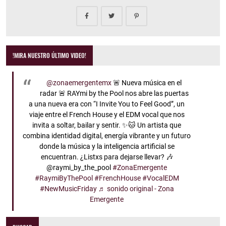
!MIRA NUESTRO ÚLTIMO VIDEO!
@zonaemergentemx
🚨 Nueva música en el
radar 🚨 RAYmi by the Pool nos abre las puertas
a una nueva era con “I Invite You to Feel Good”, un
viaje entre el French House y el EDM vocal que nos
invita a soltar, bailar y sentir. ✨🐱 Un artista que
combina identidad digital, energía vibrante y un futuro
donde la música y la inteligencia artificial se
encuentran. ¿Listxs para dejarse llevar? 🎶
@raymi_by_the_pool
#ZonaEmergente
#RaymiByThePool
#FrenchHouse
#VocalEDM
#NewMusicFriday
♬ sonido original - Zona
Emergente