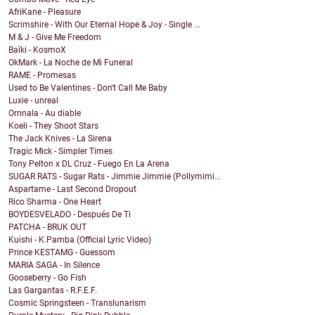
AfriKane - Pleasure
Scrimshire - With Our Eternal Hope & Joy - Single ...
M & J - Give Me Freedom
Baïki - KosmoX
OkMark - La Noche de Mi Funeral
RAME - Promesas
Used to Be Valentines - Don't Call Me Baby
Luxie - unreal
Ornnala - Au diable
Koeli - They Shoot Stars
The Jack Knives - La Sirena
Tragic Mick - Simpler Times
Tony Pelton x DL Cruz - Fuego En La Arena
SUGAR RATS - Sugar Rats - Jimmie Jimmie (Pollymimi...
Aspartame - Last Second Dropout
Rico Sharma - One Heart
BOYDESVELADO - Después De Ti
PATCHA - BRUK OUT
Kuishi - K.Pamba (Official Lyric Video)
Prince KESTAMG - Guessom
MARIA SAGA - In Silence
Gooseberry - Go Fish
Las Gargantas - R.F.E.F.
Cosmic Springsteen - Translunarism