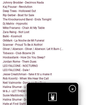
Johnny Brodder - Decirnos Nada
Kaj Pousar - Revolution
Deep Trees - Hollowed Out
Rip Gerber - Boat for Sale
The Knockaround Band - Ends Tonight
Dj Matrix - Hypnotic
Mike Franano - Chair At My Table
Zara Reing - Not Lost
Baïki - KosmoX
OkMark - La Noche de Mi Funeral
Scanner - Proud To Be A Nothin'
Oliver / Aberson - Oliver / Aberson: Let It Burn (...
Tobasco - Club Bizarre 26
Hoobastank - How Do You Sleep?
Jordan Rome - Them Dues
LEO FALCONE - NOCTURNO
LEO FALCONE - Dale !
Jesse Creatchman - fake it til u make it
Rob Koontz - When We Hear the Call
Neil Valmonte - Down on the River
Halina Shumer - Life is Passing
×
M & J - LET THEM EAT CAKE (Princess states, in a s...
Susie Maddocks - Horizon
Halina Shumer - Deceiver, You Are
Hate at First Sight - Familiar Mutations EP remast...