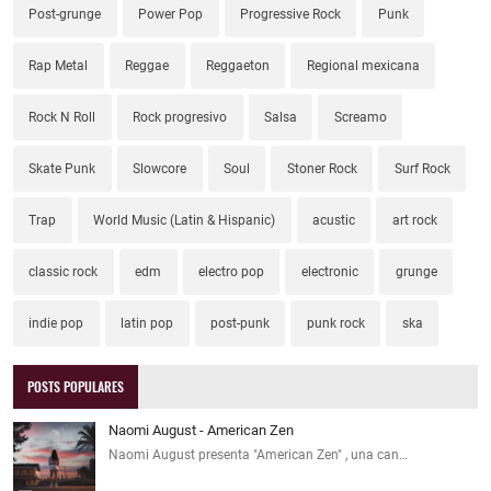
Post-grunge
Power Pop
Progressive Rock
Punk
Rap Metal
Reggae
Reggaeton
Regional mexicana
Rock N Roll
Rock progresivo
Salsa
Screamo
Skate Punk
Slowcore
Soul
Stoner Rock
Surf Rock
Trap
World Music (Latin & Hispanic)
acustic
art rock
classic rock
edm
electro pop
electronic
grunge
indie pop
latin pop
post-punk
punk rock
ska
POSTS POPULARES
Naomi August - American Zen
Naomi August presenta "American Zen" , una can…