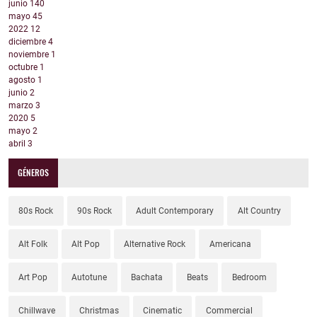
junio
140
mayo
45
2022
12
diciembre
4
noviembre
1
octubre
1
agosto
1
junio
2
marzo
3
2020
5
mayo
2
abril
3
GÉNEROS
80s Rock
90s Rock
Adult Contemporary
Alt Country
Alt Folk
Alt Pop
Alternative Rock
Americana
Art Pop
Autotune
Bachata
Beats
Bedroom
Chillwave
Christmas
Cinematic
Commercial