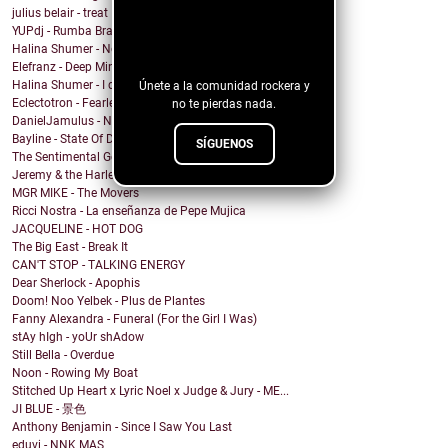
julius belair - treat
¡Sigue nuestro
YUPdj - Rumba Brava (extended mix)
Halina Shumer - No Centro
blog!
Elefranz - Deep Mind
Halina Shumer - I don't know
Únete a la comunidad rockera y
Eclectotron - Fearless
no te pierdas nada.
DanielJamulus - No need to cry
Bayline - State Of Despair
SÍGUENOS
The Sentimental Gents - I Wanna Rock With You Baby
Jeremy & the Harlequins - Let Me Down
MGR MIKE - The Movers
Ricci Nostra - La enseñanza de Pepe Mujica
JACQUELINE - HOT DOG
The Big East - Break It
CAN'T STOP - TALKING ENERGY
Dear Sherlock - Apophis
Doom! Noo Yelbek - Plus de Plantes
Fanny Alexandra - Funeral (For the Girl I Was)
stAy hIgh - yoUr shAdow
Still Bella - Overdue
Noon - Rowing My Boat
Stitched Up Heart x Lyric Noel x Judge & Jury - ME...
JI BLUE - 景色
Anthony Benjamin - Since I Saw You Last
eduvi - NNK MAS