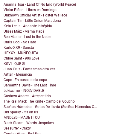
Arianna Tsar - Land Of No End (World Peace)
Victor Piñon - Libres en Domingo
Unknown Official Artist - Foster Wallace
Captain Tin - Little Onion Maradona
Keta Lenis - Andante Intrépida
Ulises Máiz - Mamá Papá
BeerMaster - Lost in the Noise
Chris Cool - So Hard
Karlo-XX9 - Sancta
HEXXY - MUÑEQUITA
Chloe Saint - 90s Love
KØVI - QUE SI
Juan Cruz - Fantasmas otra vez
Artten - Elegancia
Capc - En busca de la copa
Samantha Davis - The Last Time
Lokixximo - INOLVIDABLE
Gustavo Andres - Arrepentido
The Real Mack The Knife - Canto del Goucho
Sueños Húmedos - Gotas De Lluvia (Sueños Húmedos C...
Old Sparky - It's on us
MNDLB5 - MADE IT OUT
Black Steam - Words Unspoken
Seasurfer - Crazy
Combo Move - Red Eye