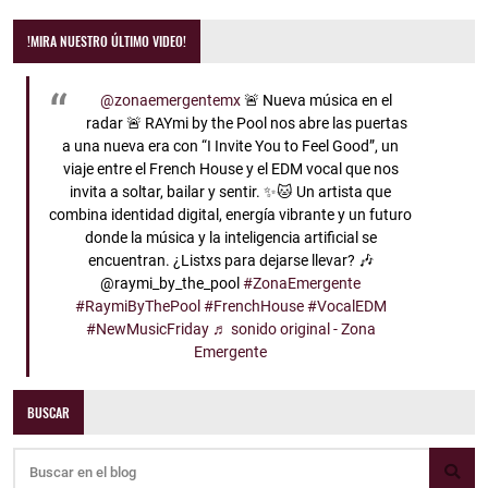
!MIRA NUESTRO ÚLTIMO VIDEO!
@zonaemergentemx
🚨 Nueva música en el
radar 🚨 RAYmi by the Pool nos abre las puertas
a una nueva era con “I Invite You to Feel Good”, un
viaje entre el French House y el EDM vocal que nos
invita a soltar, bailar y sentir. ✨🐱 Un artista que
combina identidad digital, energía vibrante y un futuro
donde la música y la inteligencia artificial se
encuentran. ¿Listxs para dejarse llevar? 🎶
@raymi_by_the_pool
#ZonaEmergente
#RaymiByThePool
#FrenchHouse
#VocalEDM
#NewMusicFriday
♬ sonido original - Zona
Emergente
BUSCAR