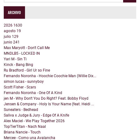
ARCHIVO
2026
1630
agosto
19
julio
129
junio
241
Max Maryott - Don't Call Me
MNDLB5 - LOCKED IN
Yari M - Sin Ti
Kinck - Bang Bing
Ru Bradford - Girl Ur so Fine
Fernando Noronha - Hoochie Coochie Man (Willie Dix...
simon lucas - sunnyboy
Scott Fisher - Scars
Fernando Noronha - One Of A Kind
jen M - Why Don't You Do Right? Feat. Bobby Floyd
Jensen & Company - Holy Is Your Name (feat. Heidi ...
Suneaters - Bedhead
Saliva x Judge & Jury - Edge Of A Knife
Alex Maciel - We Play Together 2026
TopTierTitan - Nach Naal
Briana Nancie - Touch
Mercee - Como una Avalancha