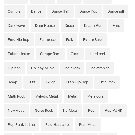
Cumbia
Dance
Dance Hall
Dance Pop
Dancehall
Dark wave
Deep House
Disco
Dream Pop
Emo
Emo Hip-hop
Flamenco
Folk
Future Bass
Future House
Garage Rock
Glam
Hard rock
Hip-hop
Holiday Music
Indie rock
Indietronica
J-pop
Jazz
K-Pop
Latin Hip-Hop
Latin Rock
Math Rock
Melodic Metal
Metal
Metalcore
New wave
Noise Rock
Nu Metal
Pop
Pop PUNK
Pop Punk Latino
Post-Hardcore
Post-Metal