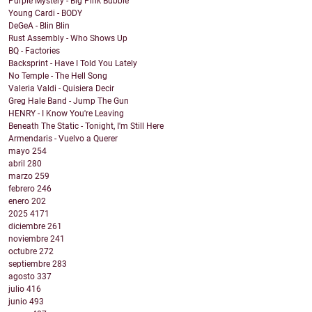
Purple Mystery - Big Pink Bubble
Young Cardi - BODY
DeGeA - Blin Blin
Rust Assembly - Who Shows Up
BQ - Factories
Backsprint - Have I Told You Lately
No Temple - The Hell Song
Valeria Valdi - Quisiera Decir
Greg Hale Band - Jump The Gun
HENRY - I Know You're Leaving
Beneath The Static - Tonight, I'm Still Here
Armendaris - Vuelvo a Querer
mayo
254
abril
280
marzo
259
febrero
246
enero
202
2025
4171
diciembre
261
noviembre
241
octubre
272
septiembre
283
agosto
337
julio
416
junio
493