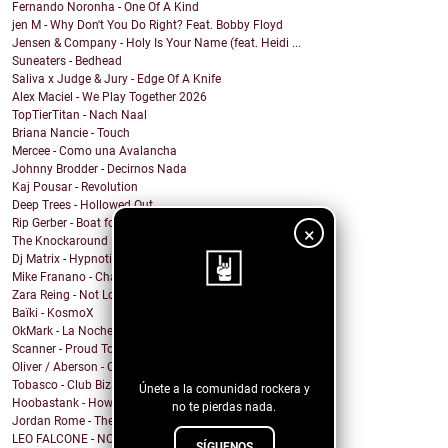
Fernando Noronha - One Of A Kind
jen M - Why Don't You Do Right? Feat. Bobby Floyd
Jensen & Company - Holy Is Your Name (feat. Heidi ...
Suneaters - Bedhead
Saliva x Judge & Jury - Edge Of A Knife
Alex Maciel - We Play Together 2026
TopTierTitan - Nach Naal
Briana Nancie - Touch
Mercee - Como una Avalancha
Johnny Brodder - Decirnos Nada
Kaj Pousar - Revolution
Deep Trees - Hollowed Out
Rip Gerber - Boat for Sale
×
The Knockaround Band - Ends Tonight
Dj Matrix - Hypnotic
Mike Franano - Chair At My Table
Zara Reing - Not Lost
Baïki - KosmoX
¡Sigue nuestro
OkMark - La Noche de Mi Funeral
Scanner - Proud To Be A Nothin'
blog!
Oliver / Aberson - Oliver / Aberson: Let It Burn (...
Tobasco - Club Bizarre 26
Únete a la comunidad rockera y
Hoobastank - How Do You Sleep?
no te pierdas nada.
Jordan Rome - Them Dues
LEO FALCONE - NOCTURNO
SÍGUENOS