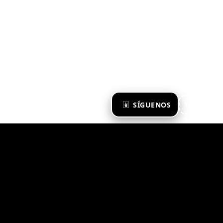
×
SÍGUENOS
Ya te sigo
Zona Emergente 2023
© ZONA EMERGENTE
TODOS LOS DERECHOS RESERVADOS