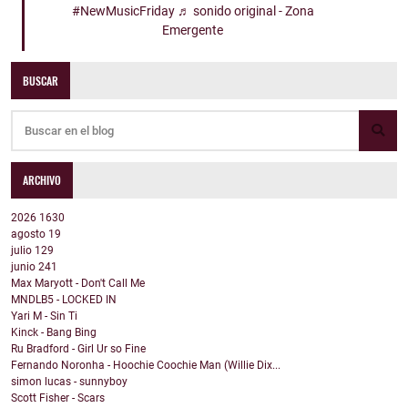
#NewMusicFriday
♬ sonido original - Zona
Emergente
BUSCAR
ARCHIVO
2026
1630
agosto
19
julio
129
junio
241
Max Maryott - Don't Call Me
MNDLB5 - LOCKED IN
Yari M - Sin Ti
Kinck - Bang Bing
Ru Bradford - Girl Ur so Fine
Fernando Noronha - Hoochie Coochie Man (Willie Dix...
simon lucas - sunnyboy
Scott Fisher - Scars