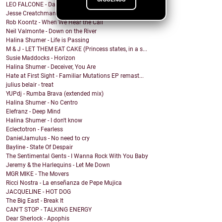
LEO FALCONE - Dale !
Jesse Creatchman - fake it til u make it
Rob Koontz - When We Hear the Call
Neil Valmonte - Down on the River
Halina Shumer - Life is Passing
M & J - LET THEM EAT CAKE (Princess states, in a s...
Susie Maddocks - Horizon
Halina Shumer - Deceiver, You Are
Hate at First Sight - Familiar Mutations EP remast...
julius belair - treat
YUPdj - Rumba Brava (extended mix)
Halina Shumer - No Centro
Elefranz - Deep Mind
Halina Shumer - I don't know
Eclectotron - Fearless
DanielJamulus - No need to cry
Bayline - State Of Despair
The Sentimental Gents - I Wanna Rock With You Baby
Jeremy & the Harlequins - Let Me Down
MGR MIKE - The Movers
Ricci Nostra - La enseñanza de Pepe Mujica
JACQUELINE - HOT DOG
The Big East - Break It
CAN'T STOP - TALKING ENERGY
Dear Sherlock - Apophis