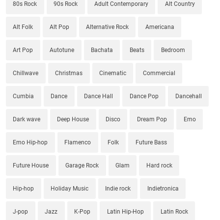
80s Rock
90s Rock
Adult Contemporary
Alt Country
Alt Folk
Alt Pop
Alternative Rock
Americana
Art Pop
Autotune
Bachata
Beats
Bedroom
Chillwave
Christmas
Cinematic
Commercial
Cumbia
Dance
Dance Hall
Dance Pop
Dancehall
Dark wave
Deep House
Disco
Dream Pop
Emo
Emo Hip-hop
Flamenco
Folk
Future Bass
Future House
Garage Rock
Glam
Hard rock
Hip-hop
Holiday Music
Indie rock
Indietronica
J-pop
Jazz
K-Pop
Latin Hip-Hop
Latin Rock