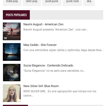
indie pop
latin pop
post-punk
punk rock
ska
POSTS POPULARES
Naomi August - American Zen
Naomi August presenta "American Zen" , una can…
Max Ceddo - She Forever
Con una atmósfera súper cálida y optimista, llega desde Nue…
Sucia Elegancia - Contenido Delicado
"Sucia Elegancia" no es apto para sensibles, co…
New Silver Girl: Blue Room
NEW SILVER GIRL : Es una agrupación que rompe con los
canon…