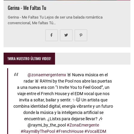
Gerina - Me Faltas Tu
Gerina - Me Faltas Tu Lejos de ser una balada romántica
convencional, Me faltas Tú…
!MIRA NUESTRO ÚLTIMO VIDEO!
@zonaemergentemx
🚨 Nueva música en el
radar 🚨 RAYmi by the Pool nos abre las puertas
a una nueva era con “I Invite You to Feel Good”, un
viaje entre el French House y el EDM vocal que nos
invita a soltar, bailar y sentir. ✨🐱 Un artista que
combina identidad digital, energía vibrante y un futuro
donde la música y la inteligencia artificial se
encuentran. ¿Listxs para dejarse llevar? 🎶
@raymi_by_the_pool
#ZonaEmergente
#RaymiByThePool
#FrenchHouse
#VocalEDM