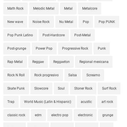
Math Rock
Melodic Metal
Metal
Metalcore
New wave
Noise Rock
Nu Metal
Pop
Pop PUNK
Pop Punk Latino
Post-Hardcore
Post-Metal
Post-grunge
Power Pop
Progressive Rock
Punk
Rap Metal
Reggae
Reggaeton
Regional mexicana
Rock N Roll
Rock progresivo
Salsa
Screamo
Skate Punk
Slowcore
Soul
Stoner Rock
Surf Rock
Trap
World Music (Latin & Hispanic)
acustic
art rock
classic rock
edm
electro pop
electronic
grunge