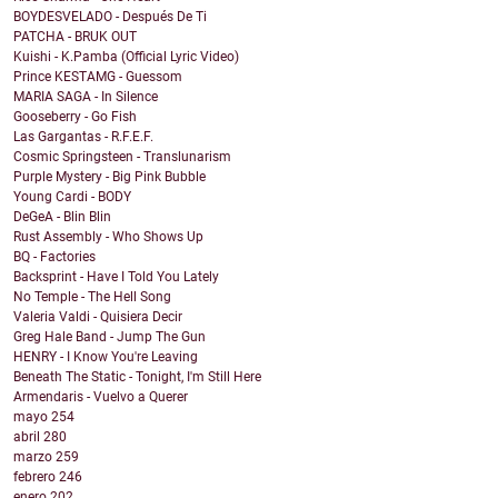
BOYDESVELADO - Después De Ti
PATCHA - BRUK OUT
Kuishi - K.Pamba (Official Lyric Video)
Prince KESTAMG - Guessom
MARIA SAGA - In Silence
Gooseberry - Go Fish
Las Gargantas - R.F.E.F.
Cosmic Springsteen - Translunarism
Purple Mystery - Big Pink Bubble
Young Cardi - BODY
DeGeA - Blin Blin
Rust Assembly - Who Shows Up
BQ - Factories
Backsprint - Have I Told You Lately
No Temple - The Hell Song
Valeria Valdi - Quisiera Decir
Greg Hale Band - Jump The Gun
HENRY - I Know You're Leaving
Beneath The Static - Tonight, I'm Still Here
Armendaris - Vuelvo a Querer
mayo
254
abril
280
marzo
259
febrero
246
enero
202