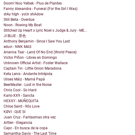
Doom! Noo Yelbek - Plus de Plantes
Fanny Alexandra - Funeral (For the Girl I Was)
stAy hIgh - yoUr shAdow
Still Bella - Overdue
Noon - Rowing My Boat
Stitched Up Heart x Lyric Noel x Judge & Jury - ME...
JI BLUE - 景色
Anthony Benjamin - Since I Saw You Last
eduvi - NNK MAS
Arianna Tsar - Land Of No End (World Peace)
Victor Piñon - Libres en Domingo
Unknown Official Artist - Foster Wallace
Captain Tin - Little Onion Maradona
Keta Lenis - Andante Intrépida
Ulises Máiz - Mamá Papá
BeerMaster - Lost in the Noise
Chris Cool - So Hard
Karlo-XX9 - Sancta
HEXXY - MUÑEQUITA
Chloe Saint - 90s Love
KØVI - QUE SI
Juan Cruz - Fantasmas otra vez
Artten - Elegancia
Capc - En busca de la copa
Samantha Davis - The Last Time