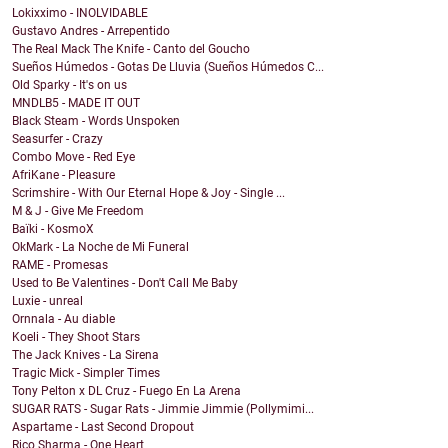
Lokixximo - INOLVIDABLE
Gustavo Andres - Arrepentido
The Real Mack The Knife - Canto del Goucho
Sueños Húmedos - Gotas De Lluvia (Sueños Húmedos C...
Old Sparky - It's on us
MNDLB5 - MADE IT OUT
Black Steam - Words Unspoken
Seasurfer - Crazy
Combo Move - Red Eye
AfriKane - Pleasure
Scrimshire - With Our Eternal Hope & Joy - Single ...
M & J - Give Me Freedom
Baïki - KosmoX
OkMark - La Noche de Mi Funeral
RAME - Promesas
Used to Be Valentines - Don't Call Me Baby
Luxie - unreal
Ornnala - Au diable
Koeli - They Shoot Stars
The Jack Knives - La Sirena
Tragic Mick - Simpler Times
Tony Pelton x DL Cruz - Fuego En La Arena
SUGAR RATS - Sugar Rats - Jimmie Jimmie (Pollymimi...
Aspartame - Last Second Dropout
Rico Sharma - One Heart