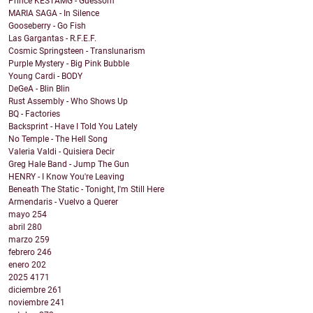
Prince KESTAMG - Guessom
MARIA SAGA - In Silence
Gooseberry - Go Fish
Las Gargantas - R.F.E.F.
Cosmic Springsteen - Translunarism
Purple Mystery - Big Pink Bubble
Young Cardi - BODY
DeGeA - Blin Blin
Rust Assembly - Who Shows Up
BQ - Factories
Backsprint - Have I Told You Lately
No Temple - The Hell Song
Valeria Valdi - Quisiera Decir
Greg Hale Band - Jump The Gun
HENRY - I Know You're Leaving
Beneath The Static - Tonight, I'm Still Here
Armendaris - Vuelvo a Querer
mayo
254
abril
280
marzo
259
febrero
246
enero
202
2025
4171
diciembre
261
noviembre
241