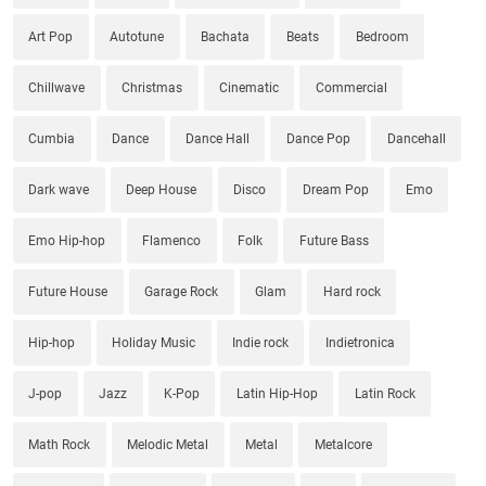
Art Pop
Autotune
Bachata
Beats
Bedroom
Chillwave
Christmas
Cinematic
Commercial
Cumbia
Dance
Dance Hall
Dance Pop
Dancehall
Dark wave
Deep House
Disco
Dream Pop
Emo
Emo Hip-hop
Flamenco
Folk
Future Bass
Future House
Garage Rock
Glam
Hard rock
Hip-hop
Holiday Music
Indie rock
Indietronica
J-pop
Jazz
K-Pop
Latin Hip-Hop
Latin Rock
Math Rock
Melodic Metal
Metal
Metalcore