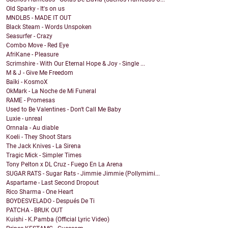
Old Sparky - It's on us
MNDLB5 - MADE IT OUT
Black Steam - Words Unspoken
Seasurfer - Crazy
Combo Move - Red Eye
AfriKane - Pleasure
Scrimshire - With Our Eternal Hope & Joy - Single ...
M & J - Give Me Freedom
Baïki - KosmoX
OkMark - La Noche de Mi Funeral
RAME - Promesas
Used to Be Valentines - Don't Call Me Baby
Luxie - unreal
Ornnala - Au diable
Koeli - They Shoot Stars
The Jack Knives - La Sirena
Tragic Mick - Simpler Times
Tony Pelton x DL Cruz - Fuego En La Arena
SUGAR RATS - Sugar Rats - Jimmie Jimmie (Pollymimi...
Aspartame - Last Second Dropout
Rico Sharma - One Heart
BOYDESVELADO - Después De Ti
PATCHA - BRUK OUT
Kuishi - K.Pamba (Official Lyric Video)