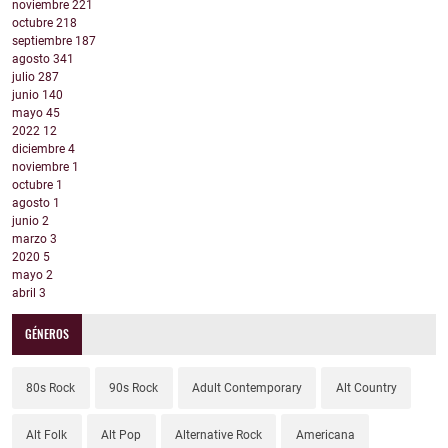
noviembre
221
octubre
218
septiembre
187
agosto
341
julio
287
junio
140
mayo
45
2022
12
diciembre
4
noviembre
1
octubre
1
agosto
1
junio
2
marzo
3
2020
5
mayo
2
abril
3
GÉNEROS
80s Rock
90s Rock
Adult Contemporary
Alt Country
Alt Folk
Alt Pop
Alternative Rock
Americana