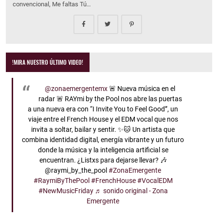
convencional, Me faltas Tú…
!MIRA NUESTRO ÚLTIMO VIDEO!
@zonaemergentemx
🚨 Nueva música en el
radar 🚨 RAYmi by the Pool nos abre las puertas
a una nueva era con “I Invite You to Feel Good”, un
viaje entre el French House y el EDM vocal que nos
invita a soltar, bailar y sentir. ✨🐱 Un artista que
combina identidad digital, energía vibrante y un futuro
donde la música y la inteligencia artificial se
encuentran. ¿Listxs para dejarse llevar? 🎶
@raymi_by_the_pool
#ZonaEmergente
#RaymiByThePool
#FrenchHouse
#VocalEDM
#NewMusicFriday
♬ sonido original - Zona
Emergente