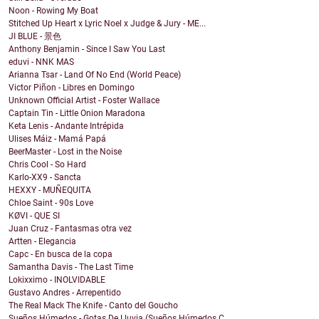
Noon - Rowing My Boat
Stitched Up Heart x Lyric Noel x Judge & Jury - ME...
JI BLUE - 景色
Anthony Benjamin - Since I Saw You Last
eduvi - NNK MAS
Arianna Tsar - Land Of No End (World Peace)
Victor Piñon - Libres en Domingo
Unknown Official Artist - Foster Wallace
Captain Tin - Little Onion Maradona
Keta Lenis - Andante Intrépida
Ulises Máiz - Mamá Papá
BeerMaster - Lost in the Noise
Chris Cool - So Hard
Karlo-XX9 - Sancta
HEXXY - MUÑEQUITA
Chloe Saint - 90s Love
KØVI - QUE SI
Juan Cruz - Fantasmas otra vez
Artten - Elegancia
Capc - En busca de la copa
Samantha Davis - The Last Time
Lokixximo - INOLVIDABLE
Gustavo Andres - Arrepentido
The Real Mack The Knife - Canto del Goucho
Sueños Húmedos - Gotas De Lluvia (Sueños Húmedos C...