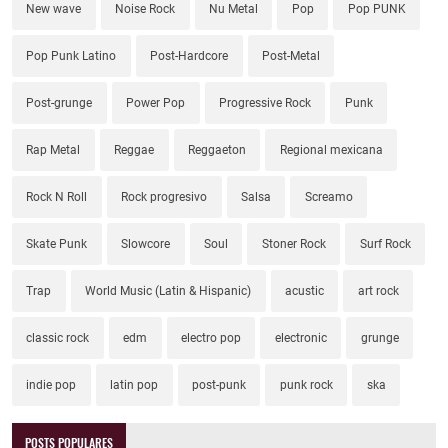
New wave
Noise Rock
Nu Metal
Pop
Pop PUNK
Pop Punk Latino
Post-Hardcore
Post-Metal
Post-grunge
Power Pop
Progressive Rock
Punk
Rap Metal
Reggae
Reggaeton
Regional mexicana
Rock N Roll
Rock progresivo
Salsa
Screamo
Skate Punk
Slowcore
Soul
Stoner Rock
Surf Rock
Trap
World Music (Latin & Hispanic)
acustic
art rock
classic rock
edm
electro pop
electronic
grunge
indie pop
latin pop
post-punk
punk rock
ska
POSTS POPULARES