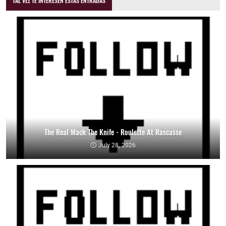
TAL VEZ TE INTERESEN ESTAS ENTRADAS
The Real Mack The Knife - Roulette At Rascasse
July 28, 2026