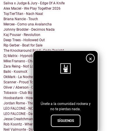
Saliva x Judge & Jury - Edge Of A Knife
Alex Maciel - We Play Together 2026
TopTierTitan - Nach Naal
Briana Nancie - Touch
Mercee - Como una Avalancha
Johnny Brodder - Decirnos Nada
Kaj Pousar - Revolution
Deep Trees - Hollowed Out
Rip Gerber - Boat for Sale
The Knockaround Band - Ends Tonight
Dj Matrix - Hypnotic
×
Mike Franano - Chair At My Table
Zara Reing - Not Lost
Baïki - KosmoX
OkMark - La Noche de Mi Funeral
Scanner - Proud To Be A Nothin'
¡Sigue nuestro
Oliver / Aberson - Oliver / Aberson: Let It Burn (...
Tobasco - Club Bizarre 26
blog!
Hoobastank - How Do You Sleep?
Jordan Rome - Them Dues
Únete a la comunidad rockera y
LEO FALCONE - NOCTURNO
no te pierdas nada.
LEO FALCONE - Dale !
Jesse Creatchman - fake it til u make it
SÍGUENOS
Rob Koontz - When We Hear the Call
Neil Valmonte - Down on the River