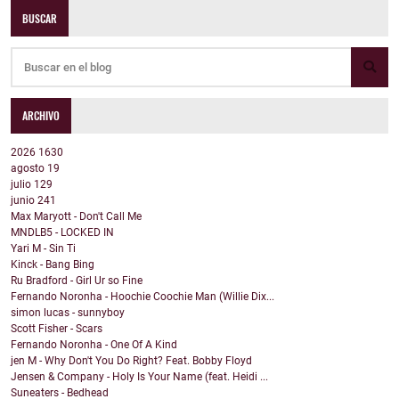
BUSCAR
ARCHIVO
2026
1630
agosto
19
julio
129
junio
241
Max Maryott - Don't Call Me
MNDLB5 - LOCKED IN
Yari M - Sin Ti
Kinck - Bang Bing
Ru Bradford - Girl Ur so Fine
Fernando Noronha - Hoochie Coochie Man (Willie Dix...
simon lucas - sunnyboy
Scott Fisher - Scars
Fernando Noronha - One Of A Kind
jen M - Why Don't You Do Right? Feat. Bobby Floyd
Jensen & Company - Holy Is Your Name (feat. Heidi ...
Suneaters - Bedhead