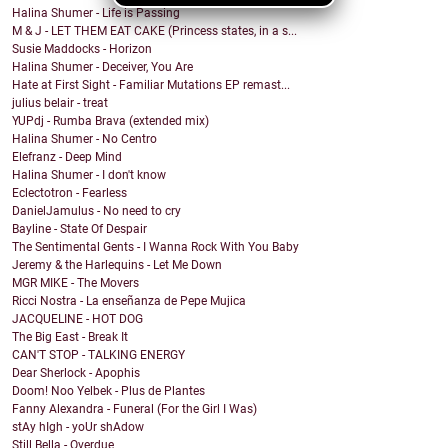
Halina Shumer - Life is Passing
M & J - LET THEM EAT CAKE (Princess states, in a s...
Susie Maddocks - Horizon
Halina Shumer - Deceiver, You Are
Hate at First Sight - Familiar Mutations EP remast...
julius belair - treat
YUPdj - Rumba Brava (extended mix)
Halina Shumer - No Centro
Elefranz - Deep Mind
Halina Shumer - I don't know
Eclectotron - Fearless
DanielJamulus - No need to cry
Bayline - State Of Despair
The Sentimental Gents - I Wanna Rock With You Baby
Jeremy & the Harlequins - Let Me Down
MGR MIKE - The Movers
Ricci Nostra - La enseñanza de Pepe Mujica
JACQUELINE - HOT DOG
The Big East - Break It
CAN'T STOP - TALKING ENERGY
Dear Sherlock - Apophis
Doom! Noo Yelbek - Plus de Plantes
Fanny Alexandra - Funeral (For the Girl I Was)
stAy hIgh - yoUr shAdow
Still Bella - Overdue