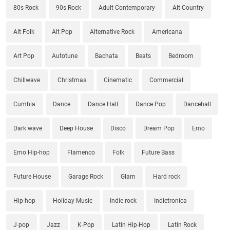
80s Rock
90s Rock
Adult Contemporary
Alt Country
Alt Folk
Alt Pop
Alternative Rock
Americana
Art Pop
Autotune
Bachata
Beats
Bedroom
Chillwave
Christmas
Cinematic
Commercial
Cumbia
Dance
Dance Hall
Dance Pop
Dancehall
Dark wave
Deep House
Disco
Dream Pop
Emo
Emo Hip-hop
Flamenco
Folk
Future Bass
Future House
Garage Rock
Glam
Hard rock
Hip-hop
Holiday Music
Indie rock
Indietronica
J-pop
Jazz
K-Pop
Latin Hip-Hop
Latin Rock