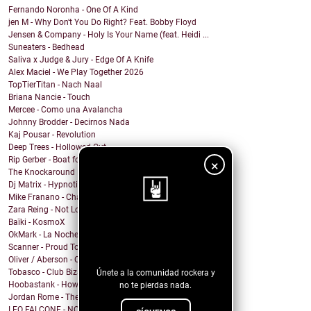
Fernando Noronha - One Of A Kind
jen M - Why Don't You Do Right? Feat. Bobby Floyd
Jensen & Company - Holy Is Your Name (feat. Heidi ...
Suneaters - Bedhead
Saliva x Judge & Jury - Edge Of A Knife
Alex Maciel - We Play Together 2026
TopTierTitan - Nach Naal
Briana Nancie - Touch
Mercee - Como una Avalancha
Johnny Brodder - Decirnos Nada
Kaj Pousar - Revolution
Deep Trees - Hollowed Out
Rip Gerber - Boat for Sale
×
The Knockaround Band - Ends Tonight
Dj Matrix - Hypnotic
Mike Franano - Chair At My Table
Zara Reing - Not Lost
Baïki - KosmoX
¡Sigue nuestro
OkMark - La Noche de Mi Funeral
Scanner - Proud To Be A Nothin'
blog!
Oliver / Aberson - Oliver / Aberson: Let It Burn (...
Tobasco - Club Bizarre 26
Únete a la comunidad rockera y
Hoobastank - How Do You Sleep?
no te pierdas nada.
Jordan Rome - Them Dues
LEO FALCONE - NOCTURNO