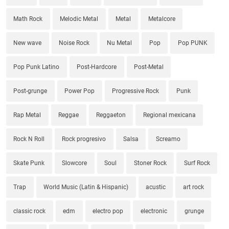
Math Rock
Melodic Metal
Metal
Metalcore
New wave
Noise Rock
Nu Metal
Pop
Pop PUNK
Pop Punk Latino
Post-Hardcore
Post-Metal
Post-grunge
Power Pop
Progressive Rock
Punk
Rap Metal
Reggae
Reggaeton
Regional mexicana
Rock N Roll
Rock progresivo
Salsa
Screamo
Skate Punk
Slowcore
Soul
Stoner Rock
Surf Rock
Trap
World Music (Latin & Hispanic)
acustic
art rock
classic rock
edm
electro pop
electronic
grunge