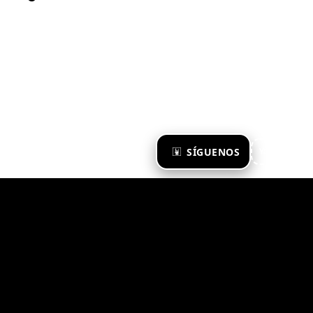
×
SÍGUENOS
Ya te sigo
Zona Emergente 2023
© ZONA EMERGENTE
TODOS LOS DERECHOS RESERVADOS