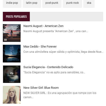
indie pop
latin pop
post-punk
punk rock
ska
POSTS POPULARES
Naomi August - American Zen
Naomi August presenta "American Zen" , una can…
Max Ceddo - She Forever
Con una atmósfera súper cálida y optimista, llega desde Nue…
Sucia Elegancia - Contenido Delicado
"Sucia Elegancia" no es apto para sensibles, co…
New Silver Girl: Blue Room
NEW SILVER GIRL : Es una agrupación que rompe con los
canon…