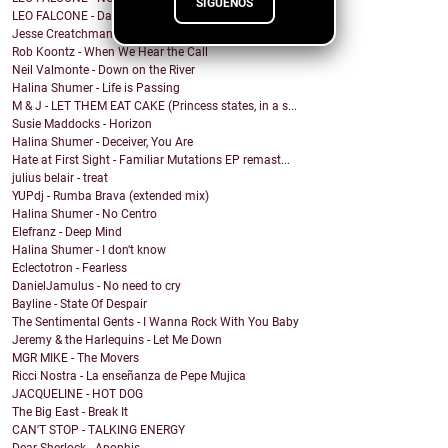
SÍGUENOS
LEO FALCONE - Dale !
Jesse Creatchman - fake it til u make it
Rob Koontz - When We Hear the Call
Neil Valmonte - Down on the River
Halina Shumer - Life is Passing
M & J - LET THEM EAT CAKE (Princess states, in a s...
Susie Maddocks - Horizon
Halina Shumer - Deceiver, You Are
Hate at First Sight - Familiar Mutations EP remast...
julius belair - treat
YUPdj - Rumba Brava (extended mix)
Halina Shumer - No Centro
Elefranz - Deep Mind
Halina Shumer - I don't know
Eclectotron - Fearless
DanielJamulus - No need to cry
Bayline - State Of Despair
The Sentimental Gents - I Wanna Rock With You Baby
Jeremy & the Harlequins - Let Me Down
MGR MIKE - The Movers
Ricci Nostra - La enseñanza de Pepe Mujica
JACQUELINE - HOT DOG
The Big East - Break It
CAN'T STOP - TALKING ENERGY