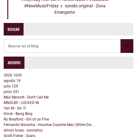
#NewMusicFriday
♬ sonido original - Zona
Emergente
BUSCAR
ARCHIVO
2026
1630
agosto
19
julio
129
junio
241
Max Maryott - Don't Call Me
MNDLB5 - LOCKED IN
Yari M - Sin Ti
Kinck - Bang Bing
Ru Bradford - Girl Ur so Fine
Fernando Noronha - Hoochie Coochie Man (Willie Dix...
simon lucas - sunnyboy
Scott Fisher - Scars