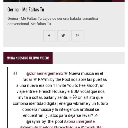
Gerina - Me Faltas Tu
Gerina - Me Faltas Tu Lejos de ser una balada romántica
convencional, Me faltas Tú…
!MIRA NUESTRO ÚLTIMO VIDEO!
@zonaemergentemx
🚨 Nueva música en el
radar 🚨 RAYmi by the Pool nos abre las puertas
a una nueva era con “I Invite You to Feel Good”, un
viaje entre el French House y el EDM vocal que nos
invita a soltar, bailar y sentir. ✨🐱 Un artista que
combina identidad digital, energía vibrante y un futuro
donde la música y la inteligencia artificial se
encuentran. ¿Listxs para dejarse llevar? 🎶
@raymi_by_the_pool
#ZonaEmergente
#RaymiByThePool
#FrenchHouse
#VocalEDM