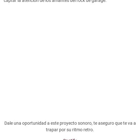
captar la atención de los amantes del rock de garage.
Dale una oportunidad a este proyecto sonoro, te aseguro que te va a
trapar por su ritmo retro.