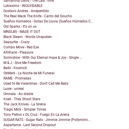
Samantha Davis - The Last Time
Lokixximo - INOLVIDABLE
Gustavo Andres - Arrepentido
The Real Mack The Knife - Canto del Goucho
Sueños Húmedos - Gotas De Lluvia (Sueños Húmedos C...
Old Sparky - It's on us
MNDLB5 - MADE IT OUT
Black Steam - Words Unspoken
Seasurfer - Crazy
Combo Move - Red Eye
AfriKane - Pleasure
Scrimshire - With Our Eternal Hope & Joy - Single ...
M & J - Give Me Freedom
Baïki - KosmoX
OkMark - La Noche de Mi Funeral
RAME - Promesas
Used to Be Valentines - Don't Call Me Baby
Luxie - unreal
Ornnala - Au diable
Koeli - They Shoot Stars
The Jack Knives - La Sirena
Tragic Mick - Simpler Times
Tony Pelton x DL Cruz - Fuego En La Arena
SUGAR RATS - Sugar Rats - Jimmie Jimmie (Pollymimi...
Aspartame - Last Second Dropout