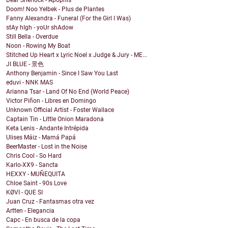
Dear Sherlock - Apophis
Doom! Noo Yelbek - Plus de Plantes
Fanny Alexandra - Funeral (For the Girl I Was)
stAy hIgh - yoUr shAdow
Still Bella - Overdue
Noon - Rowing My Boat
Stitched Up Heart x Lyric Noel x Judge & Jury - ME...
JI BLUE - 景色
Anthony Benjamin - Since I Saw You Last
eduvi - NNK MAS
Arianna Tsar - Land Of No End (World Peace)
Victor Piñon - Libres en Domingo
Unknown Official Artist - Foster Wallace
Captain Tin - Little Onion Maradona
Keta Lenis - Andante Intrépida
Ulises Máiz - Mamá Papá
BeerMaster - Lost in the Noise
Chris Cool - So Hard
Karlo-XX9 - Sancta
HEXXY - MUÑEQUITA
Chloe Saint - 90s Love
KØVI - QUE SI
Juan Cruz - Fantasmas otra vez
Artten - Elegancia
Capc - En busca de la copa