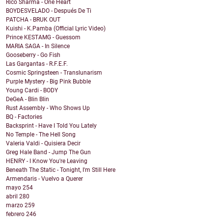
Rico Sharma - One Heart
BOYDESVELADO - Después De Ti
PATCHA - BRUK OUT
Kuishi - K.Pamba (Official Lyric Video)
Prince KESTAMG - Guessom
MARIA SAGA - In Silence
Gooseberry - Go Fish
Las Gargantas - R.F.E.F.
Cosmic Springsteen - Translunarism
Purple Mystery - Big Pink Bubble
Young Cardi - BODY
DeGeA - Blin Blin
Rust Assembly - Who Shows Up
BQ - Factories
Backsprint - Have I Told You Lately
No Temple - The Hell Song
Valeria Valdi - Quisiera Decir
Greg Hale Band - Jump The Gun
HENRY - I Know You're Leaving
Beneath The Static - Tonight, I'm Still Here
Armendaris - Vuelvo a Querer
mayo
254
abril
280
marzo
259
febrero
246