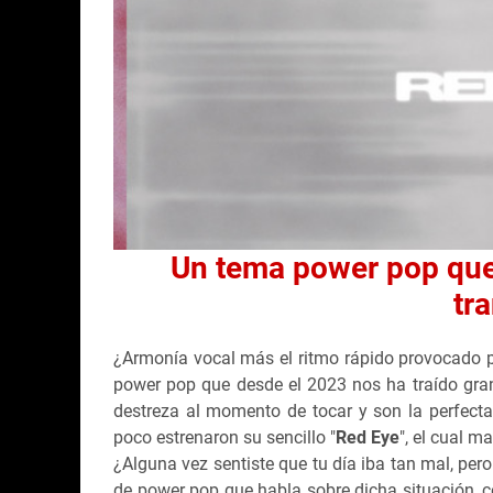
Un tema power pop que 
tr
¿Armonía vocal más el ritmo rápido provocado p
power pop que desde el 2023 nos ha traído gra
destreza al momento de tocar y son la perfecta
poco estrenaron su sencillo "
Red Eye
", el cual m
¿Alguna vez sentiste que tu día iba tan mal, per
de power pop que habla sobre dicha situación, co