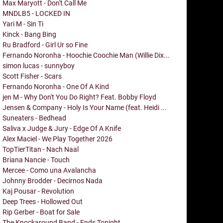
Max Maryott - Don't Call Me
MNDLB5 - LOCKED IN
Yari M - Sin Ti
Kinck - Bang Bing
Ru Bradford - Girl Ur so Fine
Fernando Noronha - Hoochie Coochie Man (Willie Dix...
simon lucas - sunnyboy
Scott Fisher - Scars
Fernando Noronha - One Of A Kind
jen M - Why Don't You Do Right? Feat. Bobby Floyd
Jensen & Company - Holy Is Your Name (feat. Heidi ...
Suneaters - Bedhead
Saliva x Judge & Jury - Edge Of A Knife
Alex Maciel - We Play Together 2026
TopTierTitan - Nach Naal
Briana Nancie - Touch
Mercee - Como una Avalancha
Johnny Brodder - Decirnos Nada
Kaj Pousar - Revolution
Deep Trees - Hollowed Out
Rip Gerber - Boat for Sale
The Knockaround Band - Ends Tonight