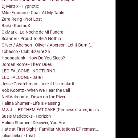
Dj Matrix - Hypnotic
Mike Franano - Chair At My Table
Zara Reing - Not Lost
Baïki - KosmoX
OkMark - La Noche de Mi Funeral
Scanner - Proud To Be A Nothin'
Oliver / Aberson - Oliver / Aberson: Let It Burn (...
Tobasco - Club Bizarre 26
Hoobastank - How Do You Sleep?
Jordan Rome - Them Dues
LEO FALCONE - NOCTURNO
LEO FALCONE - Dale !
Jesse Creatchman - fake it til u make it
Rob Koontz - When We Hear the Call
Neil Valmonte - Down on the River
Halina Shumer - Life is Passing
M & J - LET THEM EAT CAKE (Princess states, in a s...
Susie Maddocks - Horizon
Halina Shumer - Deceiver, You Are
Hate at First Sight - Familiar Mutations EP remast...
julius belair - treat