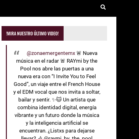
!MIRA NUESTRO ÚLTIMO VIDEO!
@zonaemergentemx
🚨 Nueva
música en el radar 🚨 RAYmi by the
Pool nos abre las puertas a una
nueva era con “I Invite You to Feel
Good”, un viaje entre el French House
y el EDM vocal que nos invita a soltar,
bailar y sentir. ✨🐱 Un artista que
combina identidad digital, energía
vibrante y un futuro donde la música
y la inteligencia artificial se
encuentran. ¿Listxs para dejarse
llevar? 🎶 @raymi_by_the_pool