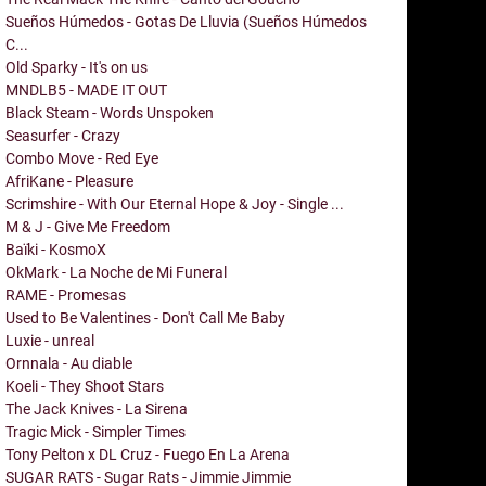
Sueños Húmedos - Gotas De Lluvia (Sueños Húmedos
C...
Old Sparky - It's on us
MNDLB5 - MADE IT OUT
Black Steam - Words Unspoken
Seasurfer - Crazy
Combo Move - Red Eye
AfriKane - Pleasure
Scrimshire - With Our Eternal Hope & Joy - Single ...
M & J - Give Me Freedom
Baïki - KosmoX
OkMark - La Noche de Mi Funeral
RAME - Promesas
Used to Be Valentines - Don't Call Me Baby
Luxie - unreal
Ornnala - Au diable
Koeli - They Shoot Stars
The Jack Knives - La Sirena
Tragic Mick - Simpler Times
Tony Pelton x DL Cruz - Fuego En La Arena
SUGAR RATS - Sugar Rats - Jimmie Jimmie