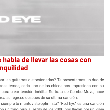
habla de llevar las cosas con
anquilidad
or las guitarras distorsionadas? Te presentamos un duo de
ndes temas, cada uno de los chicos nos impresiona con su
 para crear tensión inédita. Se trata de Combo Move, hace
arca su regreso después de su ultima canción.
o siempre te mantuviste optimista? "Red Eye" es una canción
n un tono muy al estilo de los 2000 nos llevan por un viaje