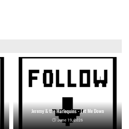
Jeremy & the Harlequins - Let Me Down
June 19, 2026