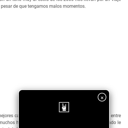
 a pesar de que tengamos malos momentos.
×
jores canciones y la banda logra crear esa conexión entre
 muchos hemos pasado y al usar un tono de voz relajado le
¡Sigue nuestro blog!