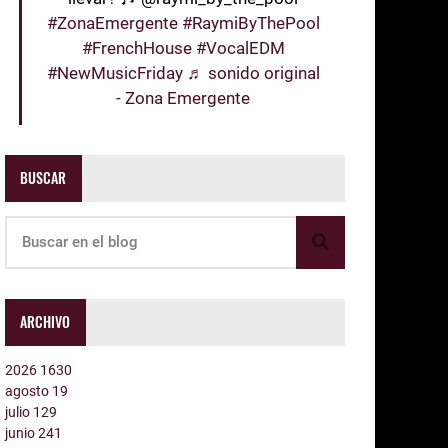
#ZonaEmergente
#RaymiByThePool
#FrenchHouse
#VocalEDM
#NewMusicFriday
♬ sonido original
- Zona Emergente
BUSCAR
ARCHIVO
2026
1630
agosto
19
julio
129
junio
241