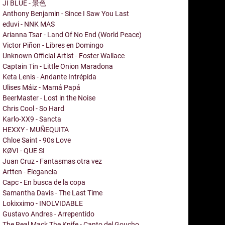
JI BLUE - 景色
Anthony Benjamin - Since I Saw You Last
eduvi - NNK MAS
Arianna Tsar - Land Of No End (World Peace)
Victor Piñon - Libres en Domingo
Unknown Official Artist - Foster Wallace
Captain Tin - Little Onion Maradona
Keta Lenis - Andante Intrépida
Ulises Máiz - Mamá Papá
BeerMaster - Lost in the Noise
Chris Cool - So Hard
Karlo-XX9 - Sancta
HEXXY - MUÑEQUITA
Chloe Saint - 90s Love
KØVI - QUE SI
Juan Cruz - Fantasmas otra vez
Artten - Elegancia
Capc - En busca de la copa
Samantha Davis - The Last Time
Lokixximo - INOLVIDABLE
Gustavo Andres - Arrepentido
The Real Mack The Knife - Canto del Goucho