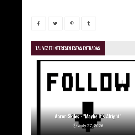
TAL VEZ TE INTERESEN ESTAS ENTRADAS
Aaron Skiles - "Maybe It's Alright"
July 27, 2026