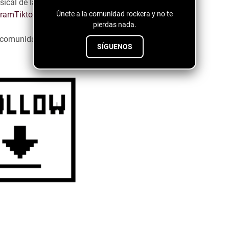
ical de las guitarras distorsionadas.
Únete a la comunidad rockera y no te
gram
Tiktok
Spotify
pierdas nada.
a comunidad emergente ↓↓↓↓
SÍGUENOS