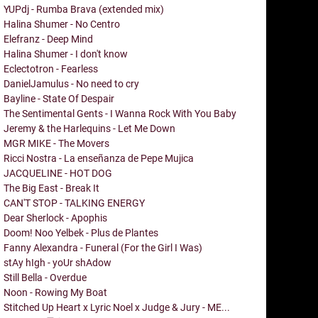
YUPdj - Rumba Brava (extended mix)
Halina Shumer - No Centro
Elefranz - Deep Mind
Halina Shumer - I don't know
Eclectotron - Fearless
DanielJamulus - No need to cry
Bayline - State Of Despair
The Sentimental Gents - I Wanna Rock With You Baby
Jeremy & the Harlequins - Let Me Down
MGR MIKE - The Movers
Ricci Nostra - La enseñanza de Pepe Mujica
JACQUELINE - HOT DOG
The Big East - Break It
CAN'T STOP - TALKING ENERGY
Dear Sherlock - Apophis
Doom! Noo Yelbek - Plus de Plantes
Fanny Alexandra - Funeral (For the Girl I Was)
stAy hIgh - yoUr shAdow
Still Bella - Overdue
Noon - Rowing My Boat
Stitched Up Heart x Lyric Noel x Judge & Jury - ME...