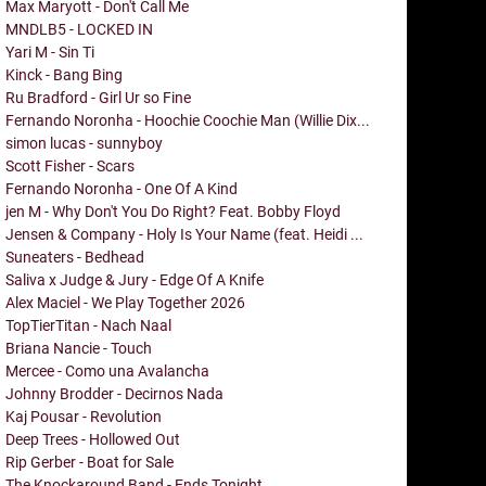
Max Maryott - Don't Call Me
MNDLB5 - LOCKED IN
Yari M - Sin Ti
Kinck - Bang Bing
Ru Bradford - Girl Ur so Fine
Fernando Noronha - Hoochie Coochie Man (Willie Dix...
simon lucas - sunnyboy
Scott Fisher - Scars
Fernando Noronha - One Of A Kind
jen M - Why Don't You Do Right? Feat. Bobby Floyd
Jensen & Company - Holy Is Your Name (feat. Heidi ...
Suneaters - Bedhead
Saliva x Judge & Jury - Edge Of A Knife
Alex Maciel - We Play Together 2026
TopTierTitan - Nach Naal
Briana Nancie - Touch
Mercee - Como una Avalancha
Johnny Brodder - Decirnos Nada
Kaj Pousar - Revolution
Deep Trees - Hollowed Out
Rip Gerber - Boat for Sale
The Knockaround Band - Ends Tonight