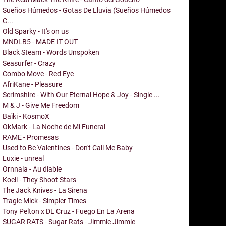
Sueños Húmedos - Gotas De Lluvia (Sueños Húmedos
C...
Old Sparky - It's on us
MNDLB5 - MADE IT OUT
Black Steam - Words Unspoken
Seasurfer - Crazy
Combo Move - Red Eye
AfriKane - Pleasure
Scrimshire - With Our Eternal Hope & Joy - Single ...
M & J - Give Me Freedom
Baïki - KosmoX
OkMark - La Noche de Mi Funeral
RAME - Promesas
Used to Be Valentines - Don't Call Me Baby
Luxie - unreal
Ornnala - Au diable
Koeli - They Shoot Stars
The Jack Knives - La Sirena
Tragic Mick - Simpler Times
Tony Pelton x DL Cruz - Fuego En La Arena
SUGAR RATS - Sugar Rats - Jimmie Jimmie