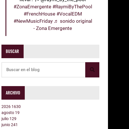
#ZonaEmergente
#RaymiByThePool
#FrenchHouse
#VocalEDM
#NewMusicFriday
♬ sonido original
- Zona Emergente
BUSCAR
ARCHIVO
2026
1630
agosto
19
julio
129
junio
241