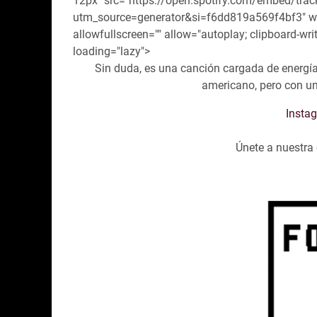
12px" src="https://open.spotify.com/embed
utm_source=generator&si=f6dd819a569f4bf3" wi
allowfullscreen="" allow="autoplay; clipboard-write
loading="lazy">
Sin duda, es una canción cargada de energía y
americano, pero con un 
Insta
Únete a nuestr