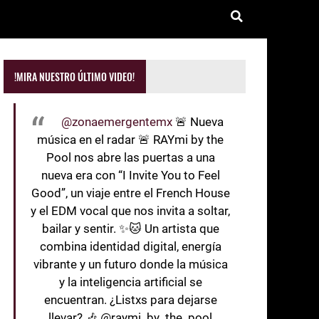
!MIRA NUESTRO ÚLTIMO VIDEO!
@zonaemergentemx
🚨 Nueva
música en el radar 🚨 RAYmi by the
Pool nos abre las puertas a una
nueva era con “I Invite You to Feel
Good”, un viaje entre el French House
y el EDM vocal que nos invita a soltar,
bailar y sentir. ✨🐱 Un artista que
combina identidad digital, energía
vibrante y un futuro donde la música
y la inteligencia artificial se
encuentran. ¿Listxs para dejarse
llevar? 🎶 @raymi_by_the_pool