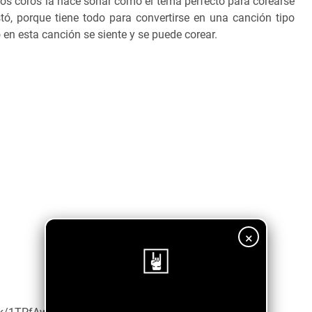
os coros la hace sonar como el tema perfecto para corearse
tó, porque tiene todo para convertirse en una canción tipo
 en esta canción se siente y se puede corear.
×
¡Sigue nuestro blog!