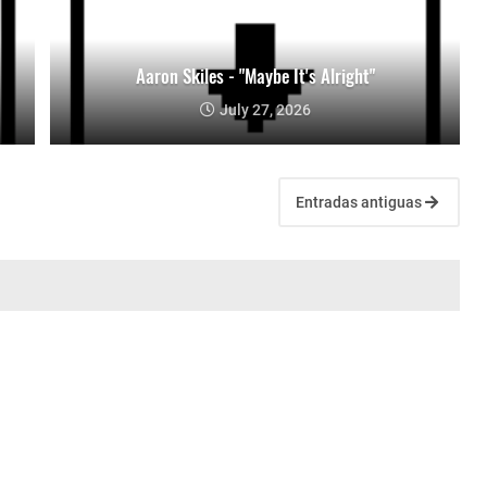
Aaron Skiles - "Maybe It's Alright"
July 27, 2026
Entradas antiguas