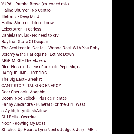
YUPdj - Rumba Brava (extended mix)
Halina Shumer - No Centro
Elefranz - Deep Mind
Halina Shumer - I don't know
Eclectotron - Fearless
DanielJamulus - No need to cry
Bayline - State Of Despair
The Sentimental Gents - I Wanna Rock With You Baby
Jeremy & the Harlequins - Let Me Down
MGR MIKE - The Movers
Ricci Nostra - La enseñanza de Pepe Mujica
JACQUELINE - HOT DOG
The Big East - Break It
CAN'T STOP - TALKING ENERGY
Dear Sherlock - Apophis
Doom! Noo Yelbek - Plus de Plantes
Fanny Alexandra - Funeral (For the Girl I Was)
stAy hIgh - yoUr shAdow
Still Bella - Overdue
Noon - Rowing My Boat
Stitched Up Heart x Lyric Noel x Judge & Jury - ME...