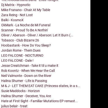
Dj Matrix - Hypnotic
Mike Franano - Chair At My Table
Zara Reing - Not Lost
Baïki - KosmoX
OkMark - La Noche de Mi Funeral
Scanner - Proud To Be A Nothin'
Oliver / Aberson - Oliver / Aberson: Let It Burn (...
Tobasco - Club Bizarre 26
Hoobastank - How Do You Sleep?
Jordan Rome - Them Dues
LEO FALCONE - NOCTURNO
LEO FALCONE - Dale !
Jesse Creatchman - fake it til u make it
Rob Koontz - When We Hear the Call
Neil Valmonte - Down on the River
Halina Shumer - Life is Passing
M & J - LET THEM EAT CAKE (Princess states, in a s...
Susie Maddocks - Horizon
Halina Shumer - Deceiver, You Are
Hate at First Sight - Familiar Mutations EP remast...
julius belair - treat