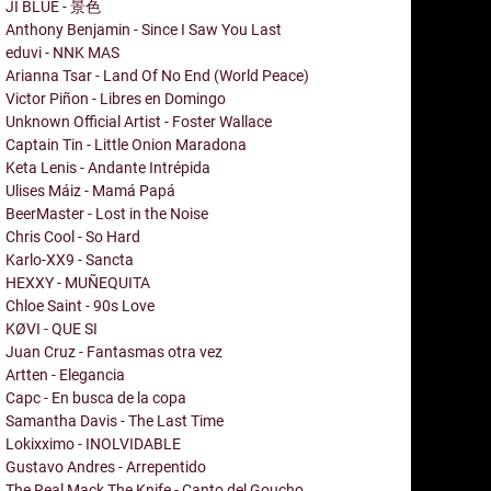
JI BLUE - 景色
Anthony Benjamin - Since I Saw You Last
eduvi - NNK MAS
Arianna Tsar - Land Of No End (World Peace)
Victor Piñon - Libres en Domingo
Unknown Official Artist - Foster Wallace
Captain Tin - Little Onion Maradona
Keta Lenis - Andante Intrépida
Ulises Máiz - Mamá Papá
BeerMaster - Lost in the Noise
Chris Cool - So Hard
Karlo-XX9 - Sancta
HEXXY - MUÑEQUITA
Chloe Saint - 90s Love
KØVI - QUE SI
Juan Cruz - Fantasmas otra vez
Artten - Elegancia
Capc - En busca de la copa
Samantha Davis - The Last Time
Lokixximo - INOLVIDABLE
Gustavo Andres - Arrepentido
The Real Mack The Knife - Canto del Goucho