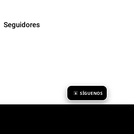
Seguidores
×
SÍGUENOS
Ya te sigo