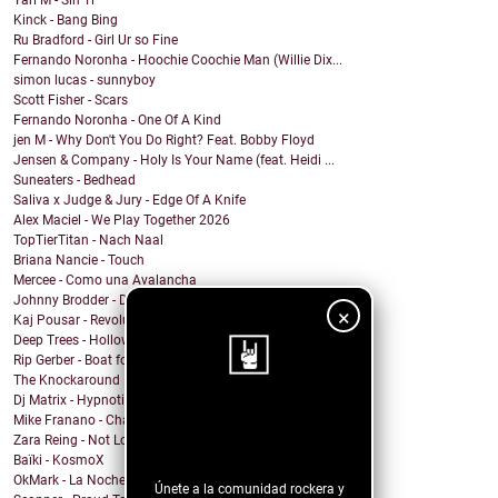
Yari M - Sin Ti
Kinck - Bang Bing
Ru Bradford - Girl Ur so Fine
Fernando Noronha - Hoochie Coochie Man (Willie Dix...
simon lucas - sunnyboy
Scott Fisher - Scars
Fernando Noronha - One Of A Kind
jen M - Why Don't You Do Right? Feat. Bobby Floyd
Jensen & Company - Holy Is Your Name (feat. Heidi ...
Suneaters - Bedhead
Saliva x Judge & Jury - Edge Of A Knife
Alex Maciel - We Play Together 2026
TopTierTitan - Nach Naal
Briana Nancie - Touch
Mercee - Como una Avalancha
Johnny Brodder - Decirnos Nada
×
Kaj Pousar - Revolution
Deep Trees - Hollowed Out
Rip Gerber - Boat for Sale
The Knockaround Band - Ends Tonight
Dj Matrix - Hypnotic
¡Sigue nuestro
Mike Franano - Chair At My Table
Zara Reing - Not Lost
blog!
Baïki - KosmoX
OkMark - La Noche de Mi Funeral
Únete a la comunidad rockera y