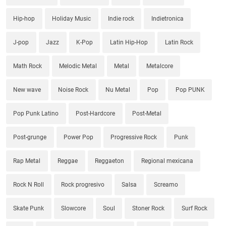
Hip-hop
Holiday Music
Indie rock
Indietronica
J-pop
Jazz
K-Pop
Latin Hip-Hop
Latin Rock
Math Rock
Melodic Metal
Metal
Metalcore
New wave
Noise Rock
Nu Metal
Pop
Pop PUNK
Pop Punk Latino
Post-Hardcore
Post-Metal
Post-grunge
Power Pop
Progressive Rock
Punk
Rap Metal
Reggae
Reggaeton
Regional mexicana
Rock N Roll
Rock progresivo
Salsa
Screamo
Skate Punk
Slowcore
Soul
Stoner Rock
Surf Rock