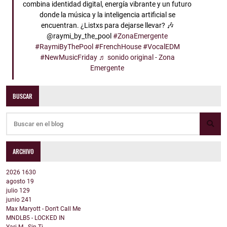
combina identidad digital, energía vibrante y un futuro
donde la música y la inteligencia artificial se
encuentran. ¿Listxs para dejarse llevar? 🎶
@raymi_by_the_pool
#ZonaEmergente
#RaymiByThePool
#FrenchHouse
#VocalEDM
#NewMusicFriday
♬ sonido original - Zona
Emergente
BUSCAR
ARCHIVO
2026
1630
agosto
19
julio
129
junio
241
Max Maryott - Don't Call Me
MNDLB5 - LOCKED IN