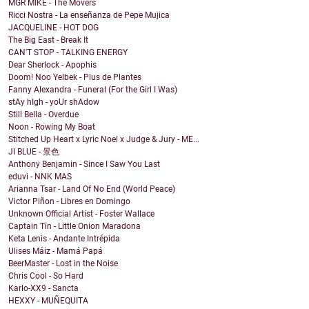
MGR MIKE - The Movers
Ricci Nostra - La enseñanza de Pepe Mujica
JACQUELINE - HOT DOG
The Big East - Break It
CAN'T STOP - TALKING ENERGY
Dear Sherlock - Apophis
Doom! Noo Yelbek - Plus de Plantes
Fanny Alexandra - Funeral (For the Girl I Was)
stAy hIgh - yoUr shAdow
Still Bella - Overdue
Noon - Rowing My Boat
Stitched Up Heart x Lyric Noel x Judge & Jury - ME...
JI BLUE - 景色
Anthony Benjamin - Since I Saw You Last
eduvi - NNK MAS
Arianna Tsar - Land Of No End (World Peace)
Victor Piñon - Libres en Domingo
Unknown Official Artist - Foster Wallace
Captain Tin - Little Onion Maradona
Keta Lenis - Andante Intrépida
Ulises Máiz - Mamá Papá
BeerMaster - Lost in the Noise
Chris Cool - So Hard
Karlo-XX9 - Sancta
HEXXY - MUÑEQUITA