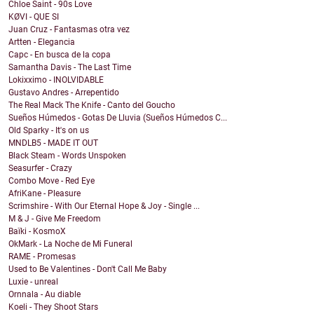
Chloe Saint - 90s Love
KØVI - QUE SI
Juan Cruz - Fantasmas otra vez
Artten - Elegancia
Capc - En busca de la copa
Samantha Davis - The Last Time
Lokixximo - INOLVIDABLE
Gustavo Andres - Arrepentido
The Real Mack The Knife - Canto del Goucho
Sueños Húmedos - Gotas De Lluvia (Sueños Húmedos C...
Old Sparky - It's on us
MNDLB5 - MADE IT OUT
Black Steam - Words Unspoken
Seasurfer - Crazy
Combo Move - Red Eye
AfriKane - Pleasure
Scrimshire - With Our Eternal Hope & Joy - Single ...
M & J - Give Me Freedom
Baïki - KosmoX
OkMark - La Noche de Mi Funeral
RAME - Promesas
Used to Be Valentines - Don't Call Me Baby
Luxie - unreal
Ornnala - Au diable
Koeli - They Shoot Stars