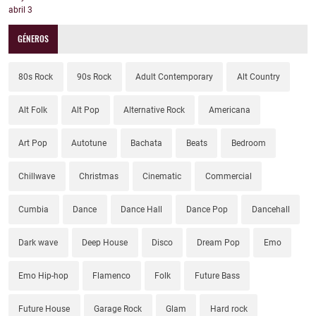
abril
3
GÉNEROS
80s Rock
90s Rock
Adult Contemporary
Alt Country
Alt Folk
Alt Pop
Alternative Rock
Americana
Art Pop
Autotune
Bachata
Beats
Bedroom
Chillwave
Christmas
Cinematic
Commercial
Cumbia
Dance
Dance Hall
Dance Pop
Dancehall
Dark wave
Deep House
Disco
Dream Pop
Emo
Emo Hip-hop
Flamenco
Folk
Future Bass
Future House
Garage Rock
Glam
Hard rock