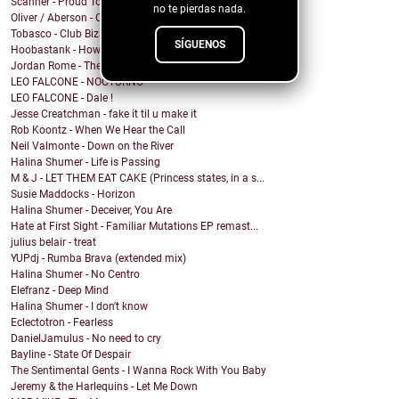
Scanner - Proud To Be A Nothin'
no te pierdas nada.
Oliver / Aberson - Oliver / Aberson: Let It Burn (...
Tobasco - Club Bizarre 26
SÍGUENOS
Hoobastank - How Do You Sleep?
Jordan Rome - Them Dues
LEO FALCONE - NOCTURNO
LEO FALCONE - Dale !
Jesse Creatchman - fake it til u make it
Rob Koontz - When We Hear the Call
Neil Valmonte - Down on the River
Halina Shumer - Life is Passing
M & J - LET THEM EAT CAKE (Princess states, in a s...
Susie Maddocks - Horizon
Halina Shumer - Deceiver, You Are
Hate at First Sight - Familiar Mutations EP remast...
julius belair - treat
YUPdj - Rumba Brava (extended mix)
Halina Shumer - No Centro
Elefranz - Deep Mind
Halina Shumer - I don't know
Eclectotron - Fearless
DanielJamulus - No need to cry
Bayline - State Of Despair
The Sentimental Gents - I Wanna Rock With You Baby
Jeremy & the Harlequins - Let Me Down