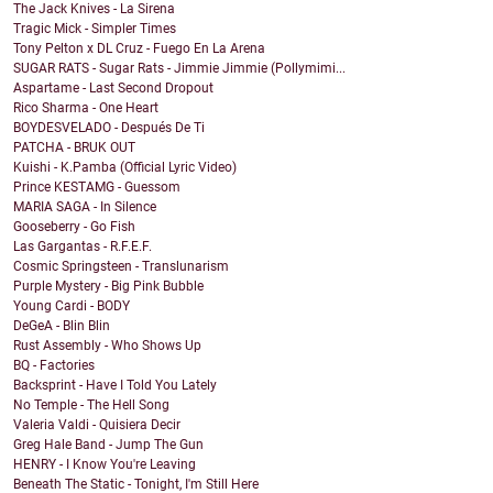
The Jack Knives - La Sirena
Tragic Mick - Simpler Times
Tony Pelton x DL Cruz - Fuego En La Arena
SUGAR RATS - Sugar Rats - Jimmie Jimmie (Pollymimi...
Aspartame - Last Second Dropout
Rico Sharma - One Heart
BOYDESVELADO - Después De Ti
PATCHA - BRUK OUT
Kuishi - K.Pamba (Official Lyric Video)
Prince KESTAMG - Guessom
MARIA SAGA - In Silence
Gooseberry - Go Fish
Las Gargantas - R.F.E.F.
Cosmic Springsteen - Translunarism
Purple Mystery - Big Pink Bubble
Young Cardi - BODY
DeGeA - Blin Blin
Rust Assembly - Who Shows Up
BQ - Factories
Backsprint - Have I Told You Lately
No Temple - The Hell Song
Valeria Valdi - Quisiera Decir
Greg Hale Band - Jump The Gun
HENRY - I Know You're Leaving
Beneath The Static - Tonight, I'm Still Here