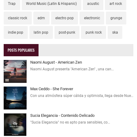
Trap
World Music (Latin & Hispanic)
acustic
art rock
classic rock
edm
electro pop
electronic
grunge
indie pop
latin pop
post-punk
punk rock
ska
POSTS POPULARES
Naomi August - American Zen
Naomi August presenta "American Zen" , una can…
Max Ceddo - She Forever
Con una atmósfera súper cálida y optimista, llega desde Nue…
Sucia Elegancia - Contenido Delicado
"Sucia Elegancia" no es apto para sensibles, co…