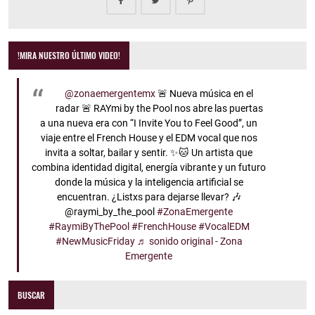
!MIRA NUESTRO ÚLTIMO VIDEO!
@zonaemergentemx
🚨 Nueva música en el
radar 🚨 RAYmi by the Pool nos abre las puertas
a una nueva era con “I Invite You to Feel Good”, un
viaje entre el French House y el EDM vocal que nos
invita a soltar, bailar y sentir. ✨🐱 Un artista que
combina identidad digital, energía vibrante y un futuro
donde la música y la inteligencia artificial se
encuentran. ¿Listxs para dejarse llevar? 🎶
@raymi_by_the_pool
#ZonaEmergente
#RaymiByThePool
#FrenchHouse
#VocalEDM
#NewMusicFriday
♬ sonido original - Zona
Emergente
BUSCAR