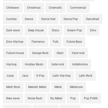
Chillwave
Christmas
Cinematic
Commercial
Cumbia
Dance
Dance Hall
Dance Pop
Dancehall
Dark wave
Deep House
Disco
Dream Pop
Emo
Emo Hip-hop
Flamenco
Folk
Future Bass
Future House
Garage Rock
Glam
Hard rock
Hip-hop
Holiday Music
Indie rock
Indietronica
J-pop
Jazz
K-Pop
Latin Hip-Hop
Latin Rock
Math Rock
Melodic Metal
Metal
Metalcore
New wave
Noise Rock
Nu Metal
Pop
Pop PUNK