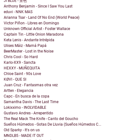
JI BLUE - 景色
Anthony Benjamin - Since I Saw You Last
eduvi - NNK MAS
Arianna Tsar - Land Of No End (World Peace)
Victor Piñon - Libres en Domingo
Unknown Official Artist - Foster Wallace
Captain Tin - Little Onion Maradona
Keta Lenis - Andante Intrépida
Ulises Máiz - Mamá Papá
BeerMaster - Lost in the Noise
Chris Cool - So Hard
Karlo-XX9 - Sancta
HEXXY - MUÑEQUITA
Chloe Saint - 90s Love
KØVI - QUE SI
Juan Cruz - Fantasmas otra vez
Artten - Elegancia
Capc - En busca de la copa
Samantha Davis - The Last Time
Lokixximo - INOLVIDABLE
Gustavo Andres - Arrepentido
The Real Mack The Knife - Canto del Goucho
Sueños Húmedos - Gotas De Lluvia (Sueños Húmedos C...
Old Sparky - It's on us
MNDLB5 - MADE IT OUT