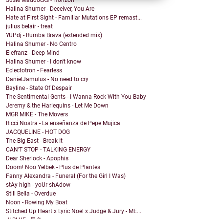
Susie Maddocks - Horizon
Halina Shumer - Deceiver, You Are
Hate at First Sight - Familiar Mutations EP remast...
julius belair - treat
YUPdj - Rumba Brava (extended mix)
Halina Shumer - No Centro
Elefranz - Deep Mind
Halina Shumer - I don't know
Eclectotron - Fearless
DanielJamulus - No need to cry
Bayline - State Of Despair
The Sentimental Gents - I Wanna Rock With You Baby
Jeremy & the Harlequins - Let Me Down
MGR MIKE - The Movers
Ricci Nostra - La enseñanza de Pepe Mujica
JACQUELINE - HOT DOG
The Big East - Break It
CAN'T STOP - TALKING ENERGY
Dear Sherlock - Apophis
Doom! Noo Yelbek - Plus de Plantes
Fanny Alexandra - Funeral (For the Girl I Was)
stAy hIgh - yoUr shAdow
Still Bella - Overdue
Noon - Rowing My Boat
Stitched Up Heart x Lyric Noel x Judge & Jury - ME...