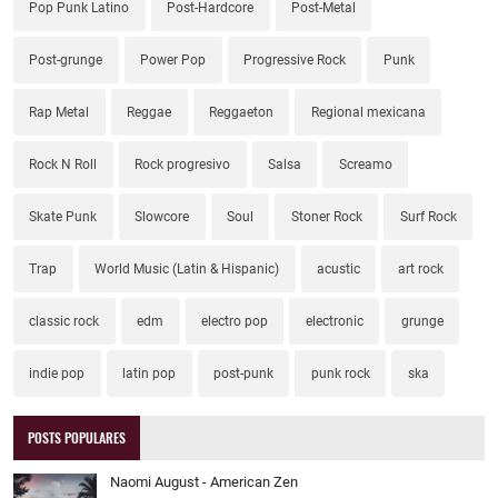
Pop Punk Latino
Post-Hardcore
Post-Metal
Post-grunge
Power Pop
Progressive Rock
Punk
Rap Metal
Reggae
Reggaeton
Regional mexicana
Rock N Roll
Rock progresivo
Salsa
Screamo
Skate Punk
Slowcore
Soul
Stoner Rock
Surf Rock
Trap
World Music (Latin & Hispanic)
acustic
art rock
classic rock
edm
electro pop
electronic
grunge
indie pop
latin pop
post-punk
punk rock
ska
POSTS POPULARES
Naomi August - American Zen