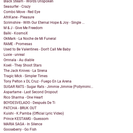
Black Steam - Words Unspoken
Seasurfer - Crazy
Combo Move - Red Eye
AfriKane - Pleasure
Scrimshire - With Our Eternal Hope & Joy - Single ...
M & J - Give Me Freedom
Baïki - KosmoX
OkMark - La Noche de Mi Funeral
RAME - Promesas
Used to Be Valentines - Don't Call Me Baby
Luxie - unreal
Ornnala - Au diable
Koeli - They Shoot Stars
The Jack Knives - La Sirena
Tragic Mick - Simpler Times
Tony Pelton x DL Cruz - Fuego En La Arena
SUGAR RATS - Sugar Rats - Jimmie Jimmie (Pollymimi...
Aspartame - Last Second Dropout
Rico Sharma - One Heart
BOYDESVELADO - Después De Ti
PATCHA - BRUK OUT
Kuishi - K.Pamba (Official Lyric Video)
Prince KESTAMG - Guessom
MARIA SAGA - In Silence
Gooseberry - Go Fish