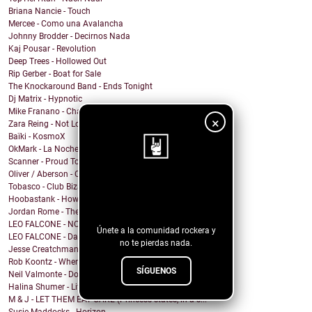
Briana Nancie - Touch
Mercee - Como una Avalancha
Johnny Brodder - Decirnos Nada
Kaj Pousar - Revolution
Deep Trees - Hollowed Out
Rip Gerber - Boat for Sale
The Knockaround Band - Ends Tonight
Dj Matrix - Hypnotic
Mike Franano - Chair At My Table
×
Zara Reing - Not Lost
Baïki - KosmoX
OkMark - La Noche de Mi Funeral
Scanner - Proud To Be A Nothin'
Oliver / Aberson - Oliver / Aberson: Let It Burn (...
¡Sigue nuestro
Tobasco - Club Bizarre 26
Hoobastank - How Do You Sleep?
blog!
Jordan Rome - Them Dues
LEO FALCONE - NOCTURNO
Únete a la comunidad rockera y
LEO FALCONE - Dale !
no te pierdas nada.
Jesse Creatchman - fake it til u make it
Rob Koontz - When We Hear the Call
SÍGUENOS
Neil Valmonte - Down on the River
Halina Shumer - Life is Passing
M & J - LET THEM EAT CAKE (Princess states, in a s...