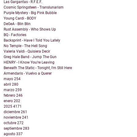
Las Gargantas - R.F.E.F.
Cosmic Springsteen - Translunarism
Purple Mystery - Big Pink Bubble
Young Cardi - BODY
DeGeA - Blin Blin
Rust Assembly - Who Shows Up
BQ - Factories
Backsprint - Have I Told You Lately
No Temple - The Hell Song
Valeria Valdi - Quisiera Decir
Greg Hale Band - Jump The Gun
HENRY - I Know You're Leaving
Beneath The Static - Tonight, I'm Still Here
Armendaris - Vuelvo a Querer
mayo
254
abril
280
marzo
259
febrero
246
enero
202
2025
4171
diciembre
261
noviembre
241
octubre
272
septiembre
283
agosto
337