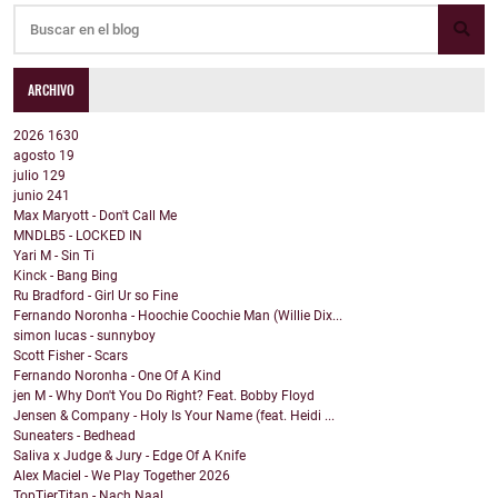
ARCHIVO
2026
1630
agosto
19
julio
129
junio
241
Max Maryott - Don't Call Me
MNDLB5 - LOCKED IN
Yari M - Sin Ti
Kinck - Bang Bing
Ru Bradford - Girl Ur so Fine
Fernando Noronha - Hoochie Coochie Man (Willie Dix...
simon lucas - sunnyboy
Scott Fisher - Scars
Fernando Noronha - One Of A Kind
jen M - Why Don't You Do Right? Feat. Bobby Floyd
Jensen & Company - Holy Is Your Name (feat. Heidi ...
Suneaters - Bedhead
Saliva x Judge & Jury - Edge Of A Knife
Alex Maciel - We Play Together 2026
TopTierTitan - Nach Naal