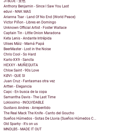
JI BLUE - 景色
Anthony Benjamin - Since I Saw You Last
eduvi - NNK MAS
Arianna Tsar - Land Of No End (World Peace)
Victor Piñon - Libres en Domingo
Unknown Official Artist - Foster Wallace
Captain Tin - Little Onion Maradona
Keta Lenis - Andante Intrépida
Ulises Máiz - Mamá Papá
BeerMaster - Lost in the Noise
Chris Cool - So Hard
Karlo-XX9 - Sancta
HEXXY - MUÑEQUITA
Chloe Saint - 90s Love
KØVI - QUE SI
Juan Cruz - Fantasmas otra vez
Artten - Elegancia
Capc - En busca de la copa
Samantha Davis - The Last Time
Lokixximo - INOLVIDABLE
Gustavo Andres - Arrepentido
The Real Mack The Knife - Canto del Goucho
Sueños Húmedos - Gotas De Lluvia (Sueños Húmedos C...
Old Sparky - It's on us
MNDLB5 - MADE IT OUT