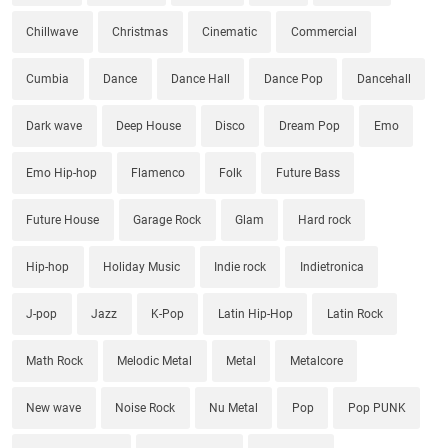
Chillwave
Christmas
Cinematic
Commercial
Cumbia
Dance
Dance Hall
Dance Pop
Dancehall
Dark wave
Deep House
Disco
Dream Pop
Emo
Emo Hip-hop
Flamenco
Folk
Future Bass
Future House
Garage Rock
Glam
Hard rock
Hip-hop
Holiday Music
Indie rock
Indietronica
J-pop
Jazz
K-Pop
Latin Hip-Hop
Latin Rock
Math Rock
Melodic Metal
Metal
Metalcore
New wave
Noise Rock
Nu Metal
Pop
Pop PUNK