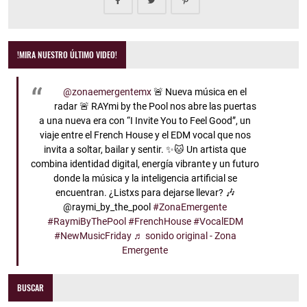
!MIRA NUESTRO ÚLTIMO VIDEO!
@zonaemergentemx
🚨 Nueva música en el
radar 🚨 RAYmi by the Pool nos abre las puertas
a una nueva era con “I Invite You to Feel Good”, un
viaje entre el French House y el EDM vocal que nos
invita a soltar, bailar y sentir. ✨🐱 Un artista que
combina identidad digital, energía vibrante y un futuro
donde la música y la inteligencia artificial se
encuentran. ¿Listxs para dejarse llevar? 🎶
@raymi_by_the_pool
#ZonaEmergente
#RaymiByThePool
#FrenchHouse
#VocalEDM
#NewMusicFriday
♬ sonido original - Zona
Emergente
BUSCAR