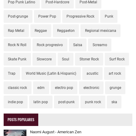
Pop Punk Latino
Post-Hardcore
Post-Metal
Post-grunge
Power Pop
Progressive Rock
Punk
Rap Metal
Reggae
Reggaeton
Regional mexicana
Rock N Roll
Rock progresivo
Salsa
Screamo
Skate Punk
Slowcore
Soul
Stoner Rock
Surf Rock
Trap
World Music (Latin & Hispanic)
acustic
art rock
classic rock
edm
electro pop
electronic
grunge
indie pop
latin pop
post-punk
punk rock
ska
POSTS POPULARES
Naomi August - American Zen