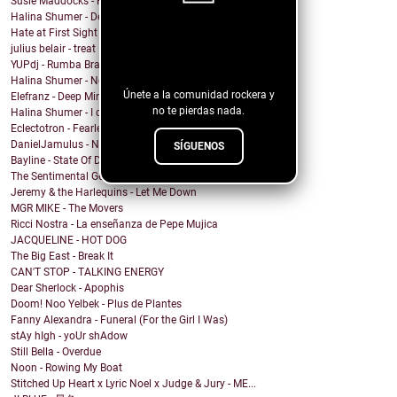
Susie Maddocks - Horizon
Halina Shumer - Deceiver, You Are
Hate at First Sight - Familiar Mutations EP remast...
¡Sigue nuestro
julius belair - treat
blog!
YUPdj - Rumba Brava (extended mix)
Halina Shumer - No Centro
Únete a la comunidad rockera y
Elefranz - Deep Mind
no te pierdas nada.
Halina Shumer - I don't know
Eclectotron - Fearless
DanielJamulus - No need to cry
SÍGUENOS
Bayline - State Of Despair
The Sentimental Gents - I Wanna Rock With You Baby
Jeremy & the Harlequins - Let Me Down
MGR MIKE - The Movers
Ricci Nostra - La enseñanza de Pepe Mujica
JACQUELINE - HOT DOG
The Big East - Break It
CAN'T STOP - TALKING ENERGY
Dear Sherlock - Apophis
Doom! Noo Yelbek - Plus de Plantes
Fanny Alexandra - Funeral (For the Girl I Was)
stAy hIgh - yoUr shAdow
Still Bella - Overdue
Noon - Rowing My Boat
Stitched Up Heart x Lyric Noel x Judge & Jury - ME...