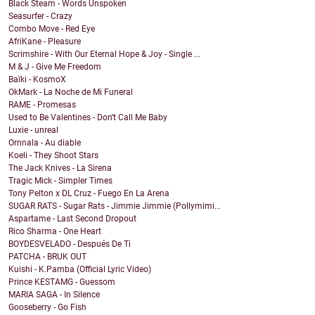
Black Steam - Words Unspoken
Seasurfer - Crazy
Combo Move - Red Eye
AfriKane - Pleasure
Scrimshire - With Our Eternal Hope & Joy - Single ...
M & J - Give Me Freedom
Baïki - KosmoX
OkMark - La Noche de Mi Funeral
RAME - Promesas
Used to Be Valentines - Don't Call Me Baby
Luxie - unreal
Ornnala - Au diable
Koeli - They Shoot Stars
The Jack Knives - La Sirena
Tragic Mick - Simpler Times
Tony Pelton x DL Cruz - Fuego En La Arena
SUGAR RATS - Sugar Rats - Jimmie Jimmie (Pollymimi...
Aspartame - Last Second Dropout
Rico Sharma - One Heart
BOYDESVELADO - Después De Ti
PATCHA - BRUK OUT
Kuishi - K.Pamba (Official Lyric Video)
Prince KESTAMG - Guessom
MARIA SAGA - In Silence
Gooseberry - Go Fish