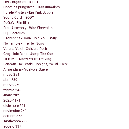
Las Gargantas - R.F.E.F.
Cosmic Springsteen - Translunarism
Purple Mystery - Big Pink Bubble
Young Cardi - BODY
DeGeA - Blin Blin
Rust Assembly - Who Shows Up
BQ - Factories
Backsprint - Have I Told You Lately
No Temple - The Hell Song
Valeria Valdi - Quisiera Decir
Greg Hale Band - Jump The Gun
HENRY - I Know You're Leaving
Beneath The Static - Tonight, I'm Still Here
Armendaris - Vuelvo a Querer
mayo
254
abril
280
marzo
259
febrero
246
enero
202
2025
4171
diciembre
261
noviembre
241
octubre
272
septiembre
283
agosto
337