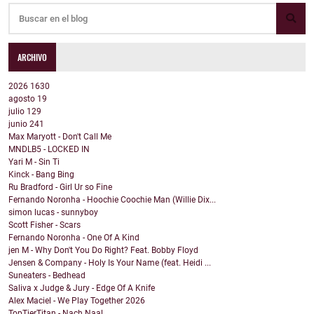
ARCHIVO
2026
1630
agosto
19
julio
129
junio
241
Max Maryott - Don't Call Me
MNDLB5 - LOCKED IN
Yari M - Sin Ti
Kinck - Bang Bing
Ru Bradford - Girl Ur so Fine
Fernando Noronha - Hoochie Coochie Man (Willie Dix...
simon lucas - sunnyboy
Scott Fisher - Scars
Fernando Noronha - One Of A Kind
jen M - Why Don't You Do Right? Feat. Bobby Floyd
Jensen & Company - Holy Is Your Name (feat. Heidi ...
Suneaters - Bedhead
Saliva x Judge & Jury - Edge Of A Knife
Alex Maciel - We Play Together 2026
TopTierTitan - Nach Naal