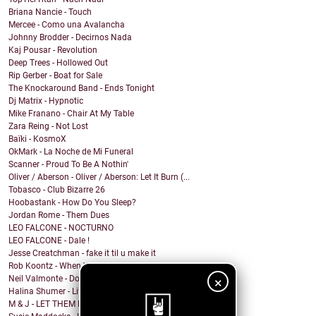
Briana Nancie - Touch
Mercee - Como una Avalancha
Johnny Brodder - Decirnos Nada
Kaj Pousar - Revolution
Deep Trees - Hollowed Out
Rip Gerber - Boat for Sale
The Knockaround Band - Ends Tonight
Dj Matrix - Hypnotic
Mike Franano - Chair At My Table
Zara Reing - Not Lost
Baïki - KosmoX
OkMark - La Noche de Mi Funeral
Scanner - Proud To Be A Nothin'
Oliver / Aberson - Oliver / Aberson: Let It Burn (...
Tobasco - Club Bizarre 26
Hoobastank - How Do You Sleep?
Jordan Rome - Them Dues
LEO FALCONE - NOCTURNO
LEO FALCONE - Dale !
Jesse Creatchman - fake it til u make it
Rob Koontz - When We Hear the Call
Neil Valmonte - Down on the River
×
Halina Shumer - Life is Passing
M & J - LET THEM EAT CAKE (Princess states, in a s...