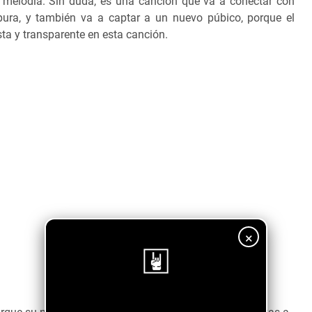
 melodía. Sin duda, es una canción que va a conectar con
pura, y también va a captar a un nuevo púbico, porque el
sta y transparente en esta canción.
×
¡Sigue nuestro blog!