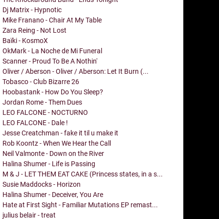
Dj Matrix - Hypnotic
Mike Franano - Chair At My Table
Zara Reing - Not Lost
Baïki - KosmoX
OkMark - La Noche de Mi Funeral
Scanner - Proud To Be A Nothin'
Oliver / Aberson - Oliver / Aberson: Let It Burn (...
Tobasco - Club Bizarre 26
Hoobastank - How Do You Sleep?
Jordan Rome - Them Dues
LEO FALCONE - NOCTURNO
LEO FALCONE - Dale !
Jesse Creatchman - fake it til u make it
Rob Koontz - When We Hear the Call
Neil Valmonte - Down on the River
Halina Shumer - Life is Passing
M & J - LET THEM EAT CAKE (Princess states, in a s...
Susie Maddocks - Horizon
Halina Shumer - Deceiver, You Are
Hate at First Sight - Familiar Mutations EP remast...
julius belair - treat