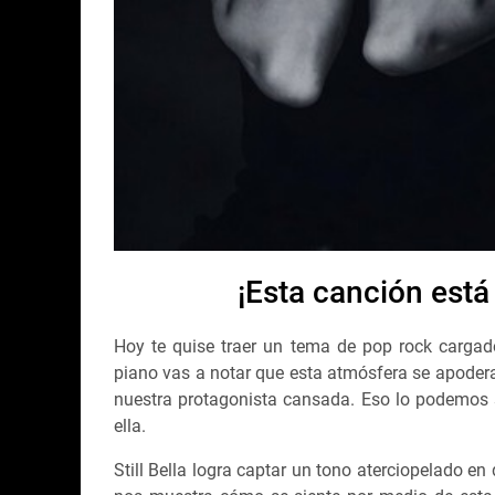
¡Esta canción está
Hoy te quise traer un tema de pop rock cargad
piano vas a notar que esta atmósfera se apodera
nuestra protagonista cansada. Eso lo podemos s
ella.
Still Bella logra captar un tono aterciopelado e