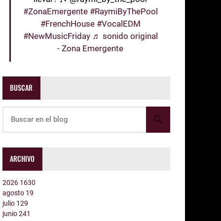
#ZonaEmergente
#RaymiByThePool
#FrenchHouse
#VocalEDM
#NewMusicFriday
♬ sonido original
- Zona Emergente
BUSCAR
ARCHIVO
2026
1630
agosto
19
julio
129
junio
241