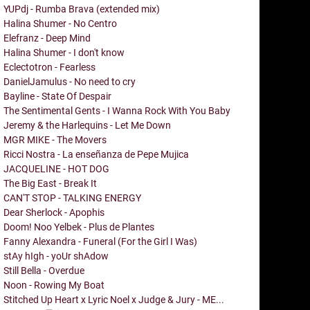
YUPdj - Rumba Brava (extended mix)
Halina Shumer - No Centro
Elefranz - Deep Mind
Halina Shumer - I don't know
Eclectotron - Fearless
DanielJamulus - No need to cry
Bayline - State Of Despair
The Sentimental Gents - I Wanna Rock With You Baby
Jeremy & the Harlequins - Let Me Down
MGR MIKE - The Movers
Ricci Nostra - La enseñanza de Pepe Mujica
JACQUELINE - HOT DOG
The Big East - Break It
CAN'T STOP - TALKING ENERGY
Dear Sherlock - Apophis
Doom! Noo Yelbek - Plus de Plantes
Fanny Alexandra - Funeral (For the Girl I Was)
stAy hIgh - yoUr shAdow
Still Bella - Overdue
Noon - Rowing My Boat
Stitched Up Heart x Lyric Noel x Judge & Jury - ME...