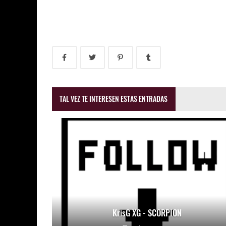
TAL VEZ TE INTERESEN ESTAS ENTRADAS
KrisG XG - SCORPION