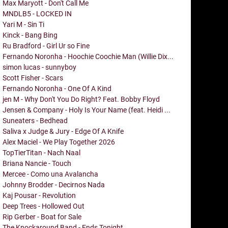
Max Maryott - Don't Call Me
MNDLB5 - LOCKED IN
Yari M - Sin Ti
Kinck - Bang Bing
Ru Bradford - Girl Ur so Fine
Fernando Noronha - Hoochie Coochie Man (Willie Dix...
simon lucas - sunnyboy
Scott Fisher - Scars
Fernando Noronha - One Of A Kind
jen M - Why Don't You Do Right? Feat. Bobby Floyd
Jensen & Company - Holy Is Your Name (feat. Heidi ...
Suneaters - Bedhead
Saliva x Judge & Jury - Edge Of A Knife
Alex Maciel - We Play Together 2026
TopTierTitan - Nach Naal
Briana Nancie - Touch
Mercee - Como una Avalancha
Johnny Brodder - Decirnos Nada
Kaj Pousar - Revolution
Deep Trees - Hollowed Out
Rip Gerber - Boat for Sale
The Knockaround Band - Ends Tonight