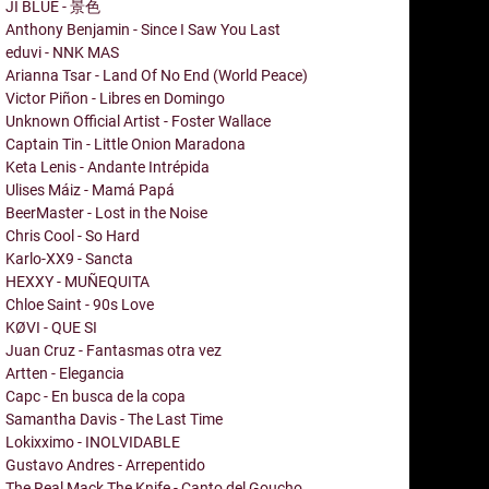
JI BLUE - 景色
Anthony Benjamin - Since I Saw You Last
eduvi - NNK MAS
Arianna Tsar - Land Of No End (World Peace)
Victor Piñon - Libres en Domingo
Unknown Official Artist - Foster Wallace
Captain Tin - Little Onion Maradona
Keta Lenis - Andante Intrépida
Ulises Máiz - Mamá Papá
BeerMaster - Lost in the Noise
Chris Cool - So Hard
Karlo-XX9 - Sancta
HEXXY - MUÑEQUITA
Chloe Saint - 90s Love
KØVI - QUE SI
Juan Cruz - Fantasmas otra vez
Artten - Elegancia
Capc - En busca de la copa
Samantha Davis - The Last Time
Lokixximo - INOLVIDABLE
Gustavo Andres - Arrepentido
The Real Mack The Knife - Canto del Goucho