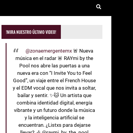
!MIRA NUESTRO ÚLTIMO VIDEO!
@zonaemergentemx
🚨 Nueva
música en el radar 🚨 RAYmi by the
Pool nos abre las puertas a una
nueva era con “I Invite You to Feel
Good”, un viaje entre el French House
y el EDM vocal que nos invita a soltar,
bailar y sentir. ✨🐱 Un artista que
combina identidad digital, energía
vibrante y un futuro donde la música
y la inteligencia artificial se
encuentran. ¿Listxs para dejarse
llevar? 🎶 @raymi_by_the_pool