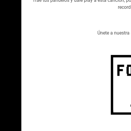
Trae tus pañuelos y dale play a esta canción, p
record
Únete a nuestr