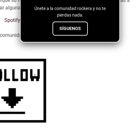
orque su nostalgía te va a capturar y estoy segura que vas a
ar algunas cosas.
Únete a la comunidad rockera y no te
pierdas nada.
Spotify
SÍGUENOS
a comunidad emergente ↓↓↓↓