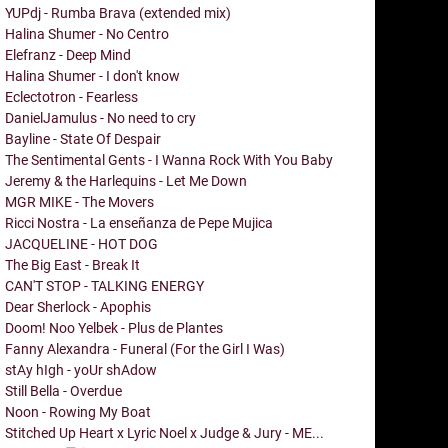
YUPdj - Rumba Brava (extended mix)
Halina Shumer - No Centro
Elefranz - Deep Mind
Halina Shumer - I don't know
Eclectotron - Fearless
DanielJamulus - No need to cry
Bayline - State Of Despair
The Sentimental Gents - I Wanna Rock With You Baby
Jeremy & the Harlequins - Let Me Down
MGR MIKE - The Movers
Ricci Nostra - La enseñanza de Pepe Mujica
JACQUELINE - HOT DOG
The Big East - Break It
CAN'T STOP - TALKING ENERGY
Dear Sherlock - Apophis
Doom! Noo Yelbek - Plus de Plantes
Fanny Alexandra - Funeral (For the Girl I Was)
stAy hIgh - yoUr shAdow
Still Bella - Overdue
Noon - Rowing My Boat
Stitched Up Heart x Lyric Noel x Judge & Jury - ME...