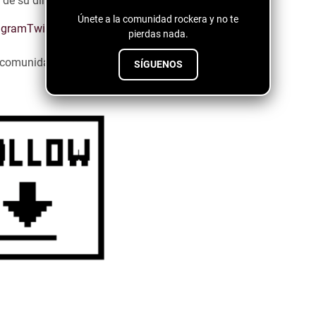
ta de su dinamismo y la energía de la que está cargada.
Únete a la comunidad rockera y no te
agram
Twitter
Tiktok
Spotify
pierdas nada.
a comunidad emergente ↓↓↓↓
SÍGUENOS