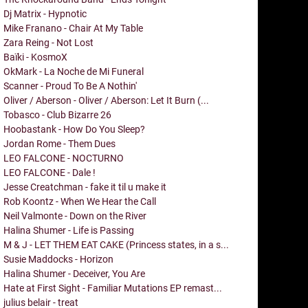
Dj Matrix - Hypnotic
Mike Franano - Chair At My Table
Zara Reing - Not Lost
Baïki - KosmoX
OkMark - La Noche de Mi Funeral
Scanner - Proud To Be A Nothin'
Oliver / Aberson - Oliver / Aberson: Let It Burn (...
Tobasco - Club Bizarre 26
Hoobastank - How Do You Sleep?
Jordan Rome - Them Dues
LEO FALCONE - NOCTURNO
LEO FALCONE - Dale !
Jesse Creatchman - fake it til u make it
Rob Koontz - When We Hear the Call
Neil Valmonte - Down on the River
Halina Shumer - Life is Passing
M & J - LET THEM EAT CAKE (Princess states, in a s...
Susie Maddocks - Horizon
Halina Shumer - Deceiver, You Are
Hate at First Sight - Familiar Mutations EP remast...
julius belair - treat