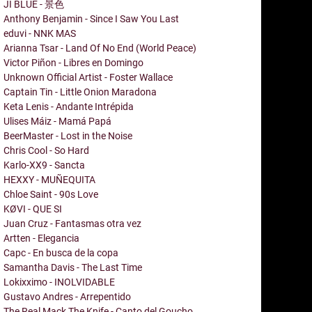
JI BLUE - 景色
Anthony Benjamin - Since I Saw You Last
eduvi - NNK MAS
Arianna Tsar - Land Of No End (World Peace)
Victor Piñon - Libres en Domingo
Unknown Official Artist - Foster Wallace
Captain Tin - Little Onion Maradona
Keta Lenis - Andante Intrépida
Ulises Máiz - Mamá Papá
BeerMaster - Lost in the Noise
Chris Cool - So Hard
Karlo-XX9 - Sancta
HEXXY - MUÑEQUITA
Chloe Saint - 90s Love
KØVI - QUE SI
Juan Cruz - Fantasmas otra vez
Artten - Elegancia
Capc - En busca de la copa
Samantha Davis - The Last Time
Lokixximo - INOLVIDABLE
Gustavo Andres - Arrepentido
The Real Mack The Knife - Canto del Goucho