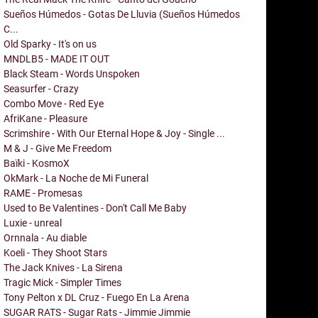
Sueños Húmedos - Gotas De Lluvia (Sueños Húmedos
C...
Old Sparky - It's on us
MNDLB5 - MADE IT OUT
Black Steam - Words Unspoken
Seasurfer - Crazy
Combo Move - Red Eye
AfriKane - Pleasure
Scrimshire - With Our Eternal Hope & Joy - Single ...
M & J - Give Me Freedom
Baïki - KosmoX
OkMark - La Noche de Mi Funeral
RAME - Promesas
Used to Be Valentines - Don't Call Me Baby
Luxie - unreal
Ornnala - Au diable
Koeli - They Shoot Stars
The Jack Knives - La Sirena
Tragic Mick - Simpler Times
Tony Pelton x DL Cruz - Fuego En La Arena
SUGAR RATS - Sugar Rats - Jimmie Jimmie