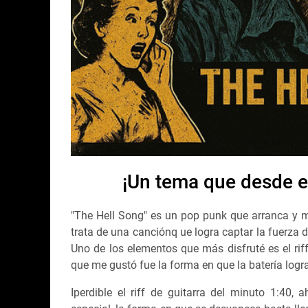
¡Un tema que desde el
"The Hell Song" es un pop punk que arranca y m
trata de una canciónq ue logra captar la fuerza 
Uno de los elementos que más disfruté es el riff
que me gustó fue la forma en que la batería logra
Iperdible el riff de guitarra del minuto 1:40,