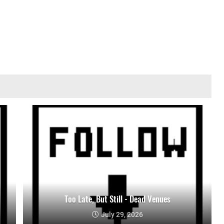
Too Late, But Still - Dead Venues
July 29, 2026