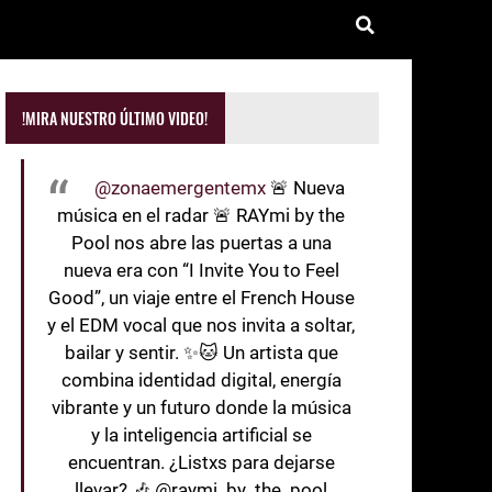
!MIRA NUESTRO ÚLTIMO VIDEO!
@zonaemergentemx
🚨 Nueva
música en el radar 🚨 RAYmi by the
Pool nos abre las puertas a una
nueva era con “I Invite You to Feel
Good”, un viaje entre el French House
y el EDM vocal que nos invita a soltar,
bailar y sentir. ✨🐱 Un artista que
combina identidad digital, energía
vibrante y un futuro donde la música
y la inteligencia artificial se
encuentran. ¿Listxs para dejarse
llevar? 🎶 @raymi_by_the_pool