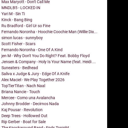
Max Maryott - Don't Call Me
MNDLB5 - LOCKED IN
Yari M - Sin Ti
Kinck - Bang Bing
Ru Bradford - Girl Ur so Fine
Fernando Noronha - Hoochie Coochie Man (Willie Dix...
simon lucas - sunnyboy
Scott Fisher - Scars
Fernando Noronha - One Of A Kind
jen M - Why Don't You Do Right? Feat. Bobby Floyd
Jensen & Company - Holy Is Your Name (feat. Heidi ...
Suneaters - Bedhead
Saliva x Judge & Jury - Edge Of A Knife
Alex Maciel - We Play Together 2026
TopTierTitan - Nach Naal
Briana Nancie - Touch
Mercee - Como una Avalancha
Johnny Brodder - Decirnos Nada
Kaj Pousar - Revolution
Deep Trees - Hollowed Out
Rip Gerber - Boat for Sale
The Knockaround Band - Ends Tonight