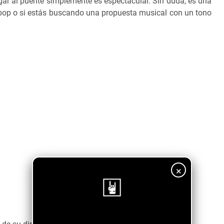
gar al puente simplemente es espectacular. Sin duda, es una
k pop o si estás buscando una propuesta musical con un tono
×
¡Sigue nuestro blog!