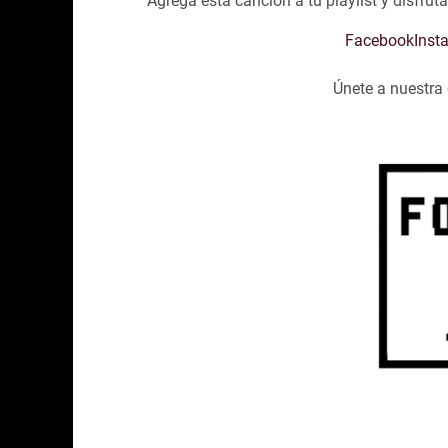
Agrega esta canción a tu playlist y disfru
Facebook
Inst
Únete a nuestr