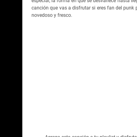
especial, la forma en que se desvanece hasta lle
canción que vas a disfrutar si eres fan del pun
novedoso y fresco.