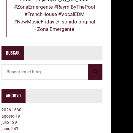
#ZonaEmergente
#RaymiByThePool
#FrenchHouse
#VocalEDM
#NewMusicFriday
♬ sonido original
- Zona Emergente
BUSCAR
ARCHIVO
2026
1630
agosto
19
julio
129
junio
241