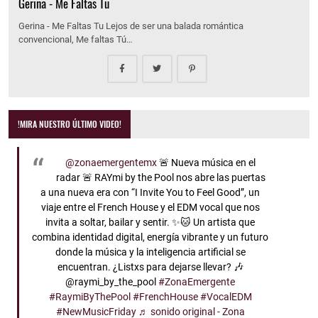
Gerina - Me Faltas Tu
Gerina - Me Faltas Tu Lejos de ser una balada romántica
convencional, Me faltas Tú…
!MIRA NUESTRO ÚLTIMO VIDEO!
@zonaemergentemx
🚨 Nueva música en el
radar 🚨 RAYmi by the Pool nos abre las puertas
a una nueva era con “I Invite You to Feel Good”, un
viaje entre el French House y el EDM vocal que nos
invita a soltar, bailar y sentir. ✨🐱 Un artista que
combina identidad digital, energía vibrante y un futuro
donde la música y la inteligencia artificial se
encuentran. ¿Listxs para dejarse llevar? 🎶
@raymi_by_the_pool
#ZonaEmergente
#RaymiByThePool
#FrenchHouse
#VocalEDM
#NewMusicFriday
♬ sonido original - Zona