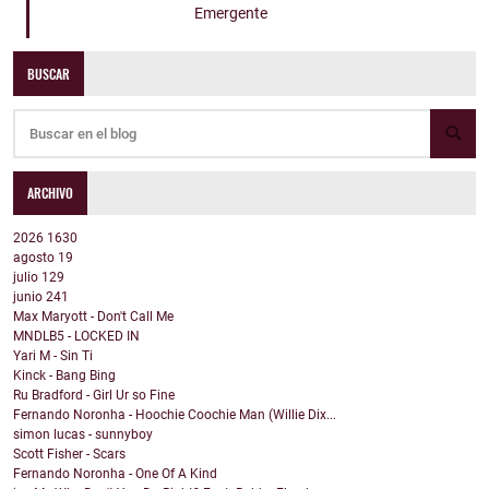
Emergente
BUSCAR
ARCHIVO
2026
1630
agosto
19
julio
129
junio
241
Max Maryott - Don't Call Me
MNDLB5 - LOCKED IN
Yari M - Sin Ti
Kinck - Bang Bing
Ru Bradford - Girl Ur so Fine
Fernando Noronha - Hoochie Coochie Man (Willie Dix...
simon lucas - sunnyboy
Scott Fisher - Scars
Fernando Noronha - One Of A Kind