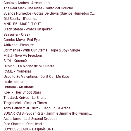
Gustavo Andres - Arrepentido
The Real Mack The Knife - Canto del Goucho
Sueños Húmedos - Gotas De Lluvia (Sueños Húmedos C...
Old Sparky - It's on us
MNDLB5 - MADE IT OUT
Black Steam - Words Unspoken
Seasurfer - Crazy
Combo Move - Red Eye
AfriKane - Pleasure
Scrimshire - With Our Eternal Hope & Joy - Single ...
M & J - Give Me Freedom
Baïki - KosmoX
OkMark - La Noche de Mi Funeral
RAME - Promesas
Used to Be Valentines - Don't Call Me Baby
Luxie - unreal
Ornnala - Au diable
Koeli - They Shoot Stars
The Jack Knives - La Sirena
Tragic Mick - Simpler Times
Tony Pelton x DL Cruz - Fuego En La Arena
SUGAR RATS - Sugar Rats - Jimmie Jimmie (Pollymimi...
Aspartame - Last Second Dropout
Rico Sharma - One Heart
BOYDESVELADO - Después De Ti