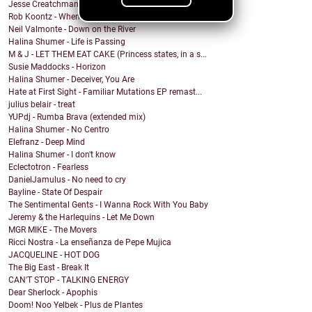
Jesse Creatchman - fake it til u make it
Rob Koontz - When We Hear the Call
Neil Valmonte - Down on the River
Halina Shumer - Life is Passing
M & J - LET THEM EAT CAKE (Princess states, in a s...
Susie Maddocks - Horizon
Halina Shumer - Deceiver, You Are
Hate at First Sight - Familiar Mutations EP remast...
julius belair - treat
YUPdj - Rumba Brava (extended mix)
Halina Shumer - No Centro
Elefranz - Deep Mind
Halina Shumer - I don't know
Eclectotron - Fearless
DanielJamulus - No need to cry
Bayline - State Of Despair
The Sentimental Gents - I Wanna Rock With You Baby
Jeremy & the Harlequins - Let Me Down
MGR MIKE - The Movers
Ricci Nostra - La enseñanza de Pepe Mujica
JACQUELINE - HOT DOG
The Big East - Break It
CAN'T STOP - TALKING ENERGY
Dear Sherlock - Apophis
Doom! Noo Yelbek - Plus de Plantes