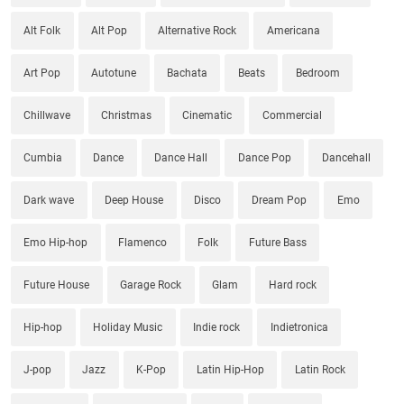
Alt Folk
Alt Pop
Alternative Rock
Americana
Art Pop
Autotune
Bachata
Beats
Bedroom
Chillwave
Christmas
Cinematic
Commercial
Cumbia
Dance
Dance Hall
Dance Pop
Dancehall
Dark wave
Deep House
Disco
Dream Pop
Emo
Emo Hip-hop
Flamenco
Folk
Future Bass
Future House
Garage Rock
Glam
Hard rock
Hip-hop
Holiday Music
Indie rock
Indietronica
J-pop
Jazz
K-Pop
Latin Hip-Hop
Latin Rock