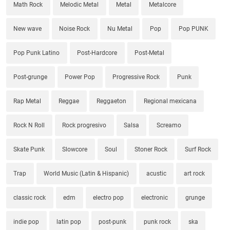
Math Rock
Melodic Metal
Metal
Metalcore
New wave
Noise Rock
Nu Metal
Pop
Pop PUNK
Pop Punk Latino
Post-Hardcore
Post-Metal
Post-grunge
Power Pop
Progressive Rock
Punk
Rap Metal
Reggae
Reggaeton
Regional mexicana
Rock N Roll
Rock progresivo
Salsa
Screamo
Skate Punk
Slowcore
Soul
Stoner Rock
Surf Rock
Trap
World Music (Latin & Hispanic)
acustic
art rock
classic rock
edm
electro pop
electronic
grunge
indie pop
latin pop
post-punk
punk rock
ska