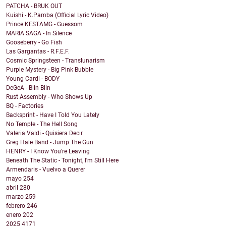
PATCHA - BRUK OUT
Kuishi - K.Pamba (Official Lyric Video)
Prince KESTAMG - Guessom
MARIA SAGA - In Silence
Gooseberry - Go Fish
Las Gargantas - R.F.E.F.
Cosmic Springsteen - Translunarism
Purple Mystery - Big Pink Bubble
Young Cardi - BODY
DeGeA - Blin Blin
Rust Assembly - Who Shows Up
BQ - Factories
Backsprint - Have I Told You Lately
No Temple - The Hell Song
Valeria Valdi - Quisiera Decir
Greg Hale Band - Jump The Gun
HENRY - I Know You're Leaving
Beneath The Static - Tonight, I'm Still Here
Armendaris - Vuelvo a Querer
mayo
254
abril
280
marzo
259
febrero
246
enero
202
2025
4171