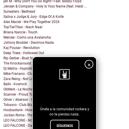
jen M - Why Don't You Do Right? Feat. Bobby Floyd
Jensen & Company - Holy Is Your Name (feat. Heidi ...
Suneaters - Bedhead
Saliva x Judge & Jury - Edge Of A Knife
Alex Maciel - We Play Together 2026
TopTierTitan - Nach Naal
Briana Nancie - Touch
Mercee - Como una Avalancha
Johnny Brodder - Decirnos Nada
Kaj Pousar - Revolution
Deep Trees - Hollowed Out
Rip Gerber - Boat for Sale
×
The Knockaround Band - Ends Tonight
Dj Matrix - Hypnotic
Mike Franano - Chair At My Table
Zara Reing - Not Lost
Baïki - KosmoX
OkMark - La Noche de Mi Funeral
¡Sigue nuestro
Scanner - Proud To Be A Nothin'
blog!
Oliver / Aberson - Oliver / Aberson: Let It Burn (...
Tobasco - Club Bizarre 26
Únete a la comunidad rockera y
Hoobastank - How Do You Sleep?
no te pierdas nada.
Jordan Rome - Them Dues
LEO FALCONE - NOCTURNO
LEO FALCONE - Dale !
SÍGUENOS