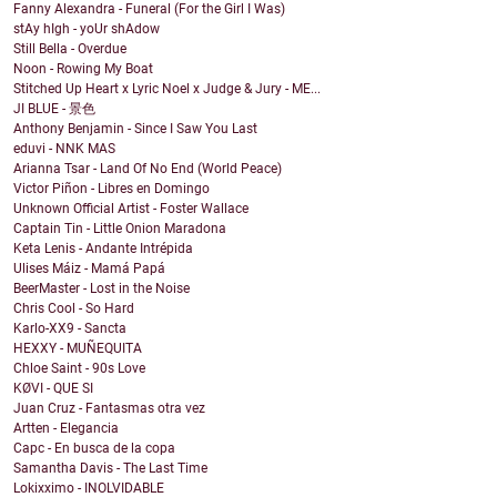
Fanny Alexandra - Funeral (For the Girl I Was)
stAy hIgh - yoUr shAdow
Still Bella - Overdue
Noon - Rowing My Boat
Stitched Up Heart x Lyric Noel x Judge & Jury - ME...
JI BLUE - 景色
Anthony Benjamin - Since I Saw You Last
eduvi - NNK MAS
Arianna Tsar - Land Of No End (World Peace)
Victor Piñon - Libres en Domingo
Unknown Official Artist - Foster Wallace
Captain Tin - Little Onion Maradona
Keta Lenis - Andante Intrépida
Ulises Máiz - Mamá Papá
BeerMaster - Lost in the Noise
Chris Cool - So Hard
Karlo-XX9 - Sancta
HEXXY - MUÑEQUITA
Chloe Saint - 90s Love
KØVI - QUE SI
Juan Cruz - Fantasmas otra vez
Artten - Elegancia
Capc - En busca de la copa
Samantha Davis - The Last Time
Lokixximo - INOLVIDABLE