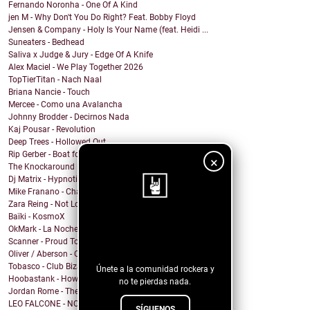
Fernando Noronha - One Of A Kind
jen M - Why Don't You Do Right? Feat. Bobby Floyd
Jensen & Company - Holy Is Your Name (feat. Heidi ...
Suneaters - Bedhead
Saliva x Judge & Jury - Edge Of A Knife
Alex Maciel - We Play Together 2026
TopTierTitan - Nach Naal
Briana Nancie - Touch
Mercee - Como una Avalancha
Johnny Brodder - Decirnos Nada
Kaj Pousar - Revolution
Deep Trees - Hollowed Out
Rip Gerber - Boat for Sale
×
The Knockaround Band - Ends Tonight
Dj Matrix - Hypnotic
Mike Franano - Chair At My Table
Zara Reing - Not Lost
Baïki - KosmoX
¡Sigue nuestro
OkMark - La Noche de Mi Funeral
Scanner - Proud To Be A Nothin'
blog!
Oliver / Aberson - Oliver / Aberson: Let It Burn (...
Tobasco - Club Bizarre 26
Únete a la comunidad rockera y
Hoobastank - How Do You Sleep?
no te pierdas nada.
Jordan Rome - Them Dues
LEO FALCONE - NOCTURNO
SÍGUENOS