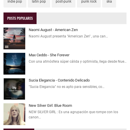
indie pop
latin pop
post-punk
punk rock
ska
POSTS POPULARES
Naomi August - American Zen
Naomi August presenta "American Zen" , una can…
Max Ceddo - She Forever
Con una atmósfera súper cálida y optimista, llega desde Nue…
Sucia Elegancia - Contenido Delicado
"Sucia Elegancia" no es apto para sensibles, co…
New Silver Girl: Blue Room
NEW SILVER GIRL : Es una agrupación que rompe con los
canon…