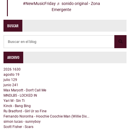
#NewMusicFriday
♬ sonido original - Zona
Emergente
BUSCAR
ARCHIVO
2026
1630
agosto
19
julio
129
junio
241
Max Maryott - Don't Call Me
MNDLB5 - LOCKED IN
Yari M - Sin Ti
Kinck - Bang Bing
Ru Bradford - Girl Ur so Fine
Fernando Noronha - Hoochie Coochie Man (Willie Dix...
simon lucas - sunnyboy
Scott Fisher - Scars