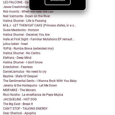
LEO FALCONE - Dale !
Jesse Creatchman - fake it til u make it
Rob Koontz - When We Hear the Call
Neil Valmonte - Down on the River
Halina Shumer - Life is Passing
M & J - LET THEM EAT CAKE (Princess states, in a s...
Susie Maddocks - Horizon
Halina Shumer - Deceiver, You Are
Hate at First Sight - Familiar Mutations EP remast...
julius belair - treat
YUPdj - Rumba Brava (extended mix)
Halina Shumer - No Centro
Elefranz - Deep Mind
Halina Shumer - I don't know
Eclectotron - Fearless
DanielJamulus - No need to cry
Bayline - State Of Despair
The Sentimental Gents - I Wanna Rock With You Baby
Jeremy & the Harlequins - Let Me Down
MGR MIKE - The Movers
Ricci Nostra - La enseñanza de Pepe Mujica
JACQUELINE - HOT DOG
The Big East - Break It
CAN'T STOP - TALKING ENERGY
Dear Sherlock - Apophis