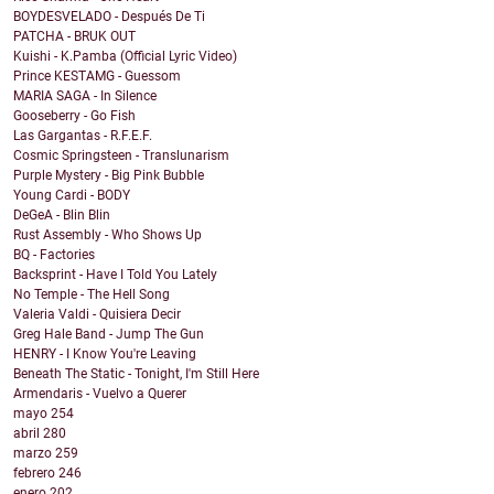
BOYDESVELADO - Después De Ti
PATCHA - BRUK OUT
Kuishi - K.Pamba (Official Lyric Video)
Prince KESTAMG - Guessom
MARIA SAGA - In Silence
Gooseberry - Go Fish
Las Gargantas - R.F.E.F.
Cosmic Springsteen - Translunarism
Purple Mystery - Big Pink Bubble
Young Cardi - BODY
DeGeA - Blin Blin
Rust Assembly - Who Shows Up
BQ - Factories
Backsprint - Have I Told You Lately
No Temple - The Hell Song
Valeria Valdi - Quisiera Decir
Greg Hale Band - Jump The Gun
HENRY - I Know You're Leaving
Beneath The Static - Tonight, I'm Still Here
Armendaris - Vuelvo a Querer
mayo
254
abril
280
marzo
259
febrero
246
enero
202