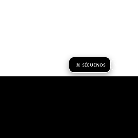
×
SÍGUENOS
Ya te sigo
Zona Emergente 2023
© ZONA EMERGENTE
TODOS LOS DERECHOS RESERVADOS