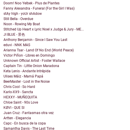
Doom! Noo Yelbek - Plus de Plantes
Fanny Alexandra - Funeral (For the Girl I Was)
stAy hIgh - yoUr shAdow
Still Bella - Overdue
Noon - Rowing My Boat
Stitched Up Heart x Lyric Noel x Judge & Jury - ME...
JI BLUE - 景色
Anthony Benjamin - Since I Saw You Last
eduvi - NNK MAS
Arianna Tsar - Land Of No End (World Peace)
Victor Piñon - Libres en Domingo
Unknown Official Artist - Foster Wallace
Captain Tin - Little Onion Maradona
Keta Lenis - Andante Intrépida
Ulises Máiz - Mamá Papá
BeerMaster - Lost in the Noise
Chris Cool - So Hard
Karlo-XX9 - Sancta
HEXXY - MUÑEQUITA
Chloe Saint - 90s Love
KØVI - QUE SI
Juan Cruz - Fantasmas otra vez
Artten - Elegancia
Capc - En busca de la copa
Samantha Davis - The Last Time