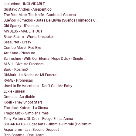
Lokixximo - INOLVIDABLE
Gustavo Andres - Arrepentido
The Real Mack The Knife - Canto del Goucho
Sueños Húmedos - Gotas De Lluvia (Sueños Húmedos C...
Old Sparky - It's on us
MNDLB5 - MADE IT OUT
Black Steam - Words Unspoken
Seasurfer - Crazy
Combo Move - Red Eye
AfriKane - Pleasure
Scrimshire - With Our Eternal Hope & Joy - Single ...
M & J - Give Me Freedom
Baïki - KosmoX
OkMark - La Noche de Mi Funeral
RAME - Promesas
Used to Be Valentines - Don't Call Me Baby
Luxie - unreal
Ornnala - Au diable
Koeli - They Shoot Stars
The Jack Knives - La Sirena
Tragic Mick - Simpler Times
Tony Pelton x DL Cruz - Fuego En La Arena
SUGAR RATS - Sugar Rats - Jimmie Jimmie (Pollymimi...
Aspartame - Last Second Dropout
Rico Sharma - One Heart