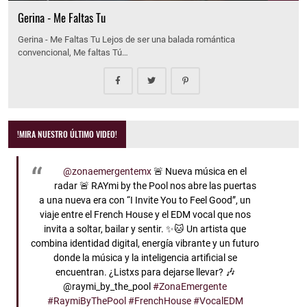
Gerina - Me Faltas Tu
Gerina - Me Faltas Tu Lejos de ser una balada romántica
convencional, Me faltas Tú…
!MIRA NUESTRO ÚLTIMO VIDEO!
@zonaemergentemx
🚨 Nueva música en el
radar 🚨 RAYmi by the Pool nos abre las puertas
a una nueva era con “I Invite You to Feel Good”, un
viaje entre el French House y el EDM vocal que nos
invita a soltar, bailar y sentir. ✨🐱 Un artista que
combina identidad digital, energía vibrante y un futuro
donde la música y la inteligencia artificial se
encuentran. ¿Listxs para dejarse llevar? 🎶
@raymi_by_the_pool
#ZonaEmergente
#RaymiByThePool
#FrenchHouse
#VocalEDM