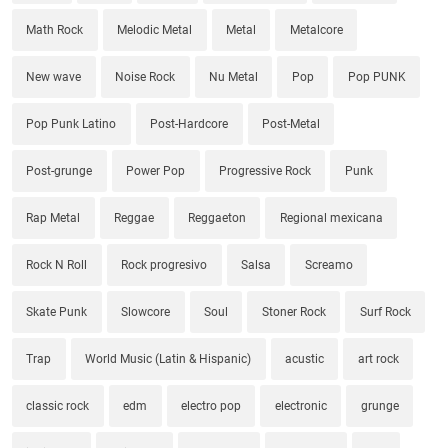
Math Rock
Melodic Metal
Metal
Metalcore
New wave
Noise Rock
Nu Metal
Pop
Pop PUNK
Pop Punk Latino
Post-Hardcore
Post-Metal
Post-grunge
Power Pop
Progressive Rock
Punk
Rap Metal
Reggae
Reggaeton
Regional mexicana
Rock N Roll
Rock progresivo
Salsa
Screamo
Skate Punk
Slowcore
Soul
Stoner Rock
Surf Rock
Trap
World Music (Latin & Hispanic)
acustic
art rock
classic rock
edm
electro pop
electronic
grunge