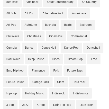
80s Rock
90s Rock
Adult Contemporary
Alt Country
Alt Folk
Alt Pop
Alternative Rock
Americana
Art Pop
Autotune
Bachata
Beats
Bedroom
Chillwave
Christmas
Cinematic
Commercial
Cumbia
Dance
Dance Hall
Dance Pop
Dancehall
Dark wave
Deep House
Disco
Dream Pop
Emo
Emo Hip-hop
Flamenco
Folk
Future Bass
Future House
Garage Rock
Glam
Hard rock
Hip-hop
Holiday Music
Indie rock
Indietronica
J-pop
Jazz
K-Pop
Latin Hip-Hop
Latin Rock