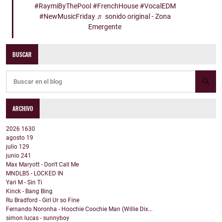
#RaymiByThePool
#FrenchHouse
#VocalEDM
#NewMusicFriday
♬ sonido original - Zona
Emergente
BUSCAR
ARCHIVO
2026
1630
agosto
19
julio
129
junio
241
Max Maryott - Don't Call Me
MNDLB5 - LOCKED IN
Yari M - Sin Ti
Kinck - Bang Bing
Ru Bradford - Girl Ur so Fine
Fernando Noronha - Hoochie Coochie Man (Willie Dix...
simon lucas - sunnyboy