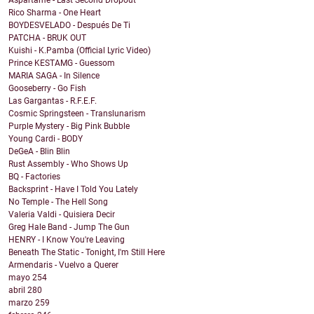
Aspartame - Last Second Dropout
Rico Sharma - One Heart
BOYDESVELADO - Después De Ti
PATCHA - BRUK OUT
Kuishi - K.Pamba (Official Lyric Video)
Prince KESTAMG - Guessom
MARIA SAGA - In Silence
Gooseberry - Go Fish
Las Gargantas - R.F.E.F.
Cosmic Springsteen - Translunarism
Purple Mystery - Big Pink Bubble
Young Cardi - BODY
DeGeA - Blin Blin
Rust Assembly - Who Shows Up
BQ - Factories
Backsprint - Have I Told You Lately
No Temple - The Hell Song
Valeria Valdi - Quisiera Decir
Greg Hale Band - Jump The Gun
HENRY - I Know You're Leaving
Beneath The Static - Tonight, I'm Still Here
Armendaris - Vuelvo a Querer
mayo
254
abril
280
marzo
259