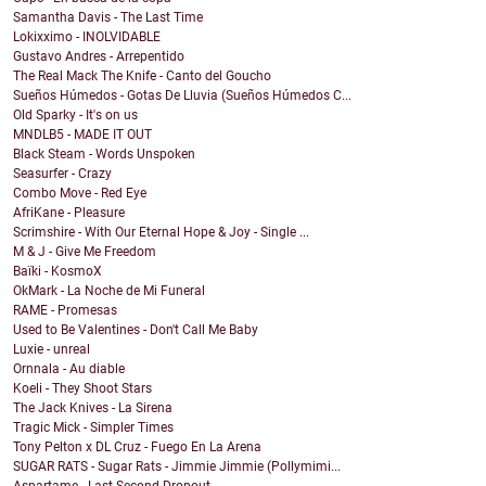
Samantha Davis - The Last Time
Lokixximo - INOLVIDABLE
Gustavo Andres - Arrepentido
The Real Mack The Knife - Canto del Goucho
Sueños Húmedos - Gotas De Lluvia (Sueños Húmedos C...
Old Sparky - It's on us
MNDLB5 - MADE IT OUT
Black Steam - Words Unspoken
Seasurfer - Crazy
Combo Move - Red Eye
AfriKane - Pleasure
Scrimshire - With Our Eternal Hope & Joy - Single ...
M & J - Give Me Freedom
Baïki - KosmoX
OkMark - La Noche de Mi Funeral
RAME - Promesas
Used to Be Valentines - Don't Call Me Baby
Luxie - unreal
Ornnala - Au diable
Koeli - They Shoot Stars
The Jack Knives - La Sirena
Tragic Mick - Simpler Times
Tony Pelton x DL Cruz - Fuego En La Arena
SUGAR RATS - Sugar Rats - Jimmie Jimmie (Pollymimi...