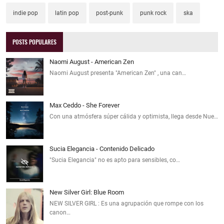
indie pop
latin pop
post-punk
punk rock
ska
POSTS POPULARES
Naomi August - American Zen
Naomi August presenta "American Zen" , una can…
Max Ceddo - She Forever
Con una atmósfera súper cálida y optimista, llega desde Nue…
Sucia Elegancia - Contenido Delicado
"Sucia Elegancia" no es apto para sensibles, co…
New Silver Girl: Blue Room
NEW SILVER GIRL : Es una agrupación que rompe con los
canon…