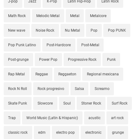
J-pop
Jazz
K-Pop
Latin Hip-Hop
Latin Rock
Math Rock
Melodic Metal
Metal
Metalcore
New wave
Noise Rock
Nu Metal
Pop
Pop PUNK
Pop Punk Latino
Post-Hardcore
Post-Metal
Post-grunge
Power Pop
Progressive Rock
Punk
Rap Metal
Reggae
Reggaeton
Regional mexicana
Rock N Roll
Rock progresivo
Salsa
Screamo
Skate Punk
Slowcore
Soul
Stoner Rock
Surf Rock
Trap
World Music (Latin & Hispanic)
acustic
art rock
classic rock
edm
electro pop
electronic
grunge