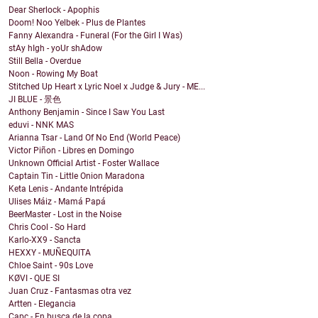
Dear Sherlock - Apophis
Doom! Noo Yelbek - Plus de Plantes
Fanny Alexandra - Funeral (For the Girl I Was)
stAy hIgh - yoUr shAdow
Still Bella - Overdue
Noon - Rowing My Boat
Stitched Up Heart x Lyric Noel x Judge & Jury - ME...
JI BLUE - 景色
Anthony Benjamin - Since I Saw You Last
eduvi - NNK MAS
Arianna Tsar - Land Of No End (World Peace)
Victor Piñon - Libres en Domingo
Unknown Official Artist - Foster Wallace
Captain Tin - Little Onion Maradona
Keta Lenis - Andante Intrépida
Ulises Máiz - Mamá Papá
BeerMaster - Lost in the Noise
Chris Cool - So Hard
Karlo-XX9 - Sancta
HEXXY - MUÑEQUITA
Chloe Saint - 90s Love
KØVI - QUE SI
Juan Cruz - Fantasmas otra vez
Artten - Elegancia
Capc - En busca de la copa