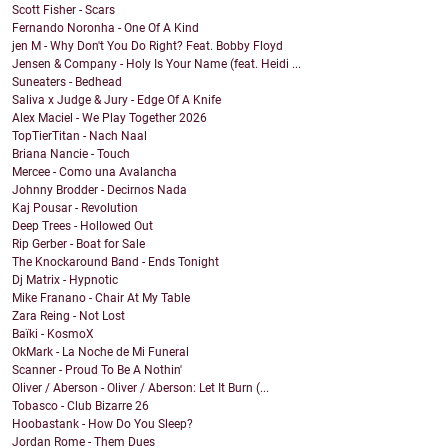
Scott Fisher - Scars
Fernando Noronha - One Of A Kind
jen M - Why Don't You Do Right? Feat. Bobby Floyd
Jensen & Company - Holy Is Your Name (feat. Heidi ...
Suneaters - Bedhead
Saliva x Judge & Jury - Edge Of A Knife
Alex Maciel - We Play Together 2026
TopTierTitan - Nach Naal
Briana Nancie - Touch
Mercee - Como una Avalancha
Johnny Brodder - Decirnos Nada
Kaj Pousar - Revolution
Deep Trees - Hollowed Out
Rip Gerber - Boat for Sale
The Knockaround Band - Ends Tonight
Dj Matrix - Hypnotic
Mike Franano - Chair At My Table
Zara Reing - Not Lost
Baïki - KosmoX
OkMark - La Noche de Mi Funeral
Scanner - Proud To Be A Nothin'
Oliver / Aberson - Oliver / Aberson: Let It Burn (...
Tobasco - Club Bizarre 26
Hoobastank - How Do You Sleep?
Jordan Rome - Them Dues