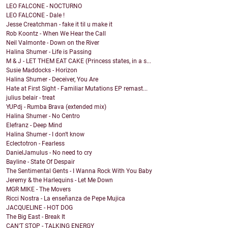
LEO FALCONE - NOCTURNO
LEO FALCONE - Dale !
Jesse Creatchman - fake it til u make it
Rob Koontz - When We Hear the Call
Neil Valmonte - Down on the River
Halina Shumer - Life is Passing
M & J - LET THEM EAT CAKE (Princess states, in a s...
Susie Maddocks - Horizon
Halina Shumer - Deceiver, You Are
Hate at First Sight - Familiar Mutations EP remast...
julius belair - treat
YUPdj - Rumba Brava (extended mix)
Halina Shumer - No Centro
Elefranz - Deep Mind
Halina Shumer - I don't know
Eclectotron - Fearless
DanielJamulus - No need to cry
Bayline - State Of Despair
The Sentimental Gents - I Wanna Rock With You Baby
Jeremy & the Harlequins - Let Me Down
MGR MIKE - The Movers
Ricci Nostra - La enseñanza de Pepe Mujica
JACQUELINE - HOT DOG
The Big East - Break It
CAN'T STOP - TALKING ENERGY