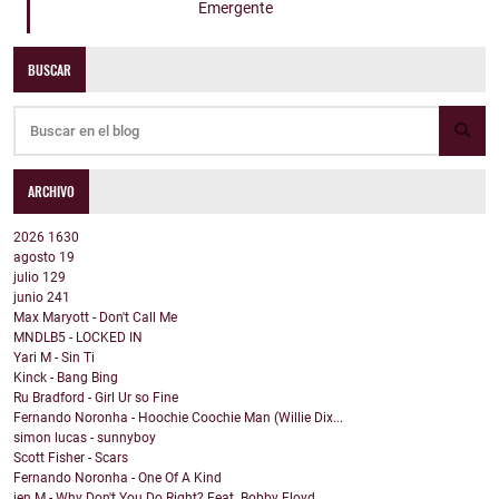
Emergente
BUSCAR
ARCHIVO
2026
1630
agosto
19
julio
129
junio
241
Max Maryott - Don't Call Me
MNDLB5 - LOCKED IN
Yari M - Sin Ti
Kinck - Bang Bing
Ru Bradford - Girl Ur so Fine
Fernando Noronha - Hoochie Coochie Man (Willie Dix...
simon lucas - sunnyboy
Scott Fisher - Scars
Fernando Noronha - One Of A Kind
jen M - Why Don't You Do Right? Feat. Bobby Floyd