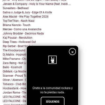
Jensen & Company - Holy Is Your Name (feat. Heidi ...
Suneaters - Bedhead
Saliva x Judge & Jury - Edge Of A Knife
Alex Maciel - We Play Together 2026
TopTierTitan - Nach Naal
Briana Nancie - Touch
Mercee - Como una Avalancha
Johnny Brodder - Decirnos Nada
Kaj Pousar - Revolution
Deep Trees - Hollowed Out
Rip Gerber - Boat for Sale
The Knockaround Band - Ends Tonight
×
Dj Matrix - Hypnotic
Mike Franano - Chair At My Table
Zara Reing - Not Lost
Baïki - KosmoX
OkMark - La Noche de Mi Funeral
¡Sigue nuestro
Scanner - Proud To Be A Nothin'
blog!
Oliver / Aberson - Oliver / Aberson: Let It Burn (...
Tobasco - Club Bizarre 26
Únete a la comunidad rockera y
Hoobastank - How Do You Sleep?
no te pierdas nada.
Jordan Rome - Them Dues
LEO FALCONE - NOCTURNO
LEO FALCONE - Dale !
SÍGUENOS