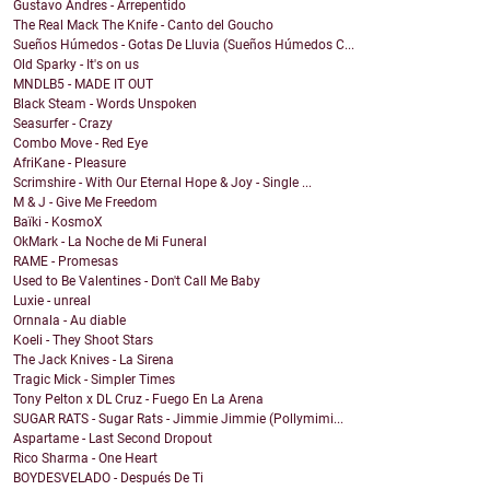
Gustavo Andres - Arrepentido
The Real Mack The Knife - Canto del Goucho
Sueños Húmedos - Gotas De Lluvia (Sueños Húmedos C...
Old Sparky - It's on us
MNDLB5 - MADE IT OUT
Black Steam - Words Unspoken
Seasurfer - Crazy
Combo Move - Red Eye
AfriKane - Pleasure
Scrimshire - With Our Eternal Hope & Joy - Single ...
M & J - Give Me Freedom
Baïki - KosmoX
OkMark - La Noche de Mi Funeral
RAME - Promesas
Used to Be Valentines - Don't Call Me Baby
Luxie - unreal
Ornnala - Au diable
Koeli - They Shoot Stars
The Jack Knives - La Sirena
Tragic Mick - Simpler Times
Tony Pelton x DL Cruz - Fuego En La Arena
SUGAR RATS - Sugar Rats - Jimmie Jimmie (Pollymimi...
Aspartame - Last Second Dropout
Rico Sharma - One Heart
BOYDESVELADO - Después De Ti