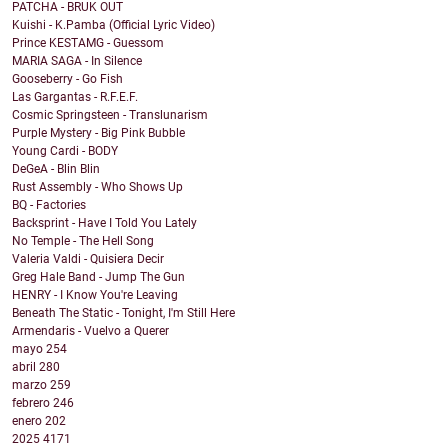
PATCHA - BRUK OUT
Kuishi - K.Pamba (Official Lyric Video)
Prince KESTAMG - Guessom
MARIA SAGA - In Silence
Gooseberry - Go Fish
Las Gargantas - R.F.E.F.
Cosmic Springsteen - Translunarism
Purple Mystery - Big Pink Bubble
Young Cardi - BODY
DeGeA - Blin Blin
Rust Assembly - Who Shows Up
BQ - Factories
Backsprint - Have I Told You Lately
No Temple - The Hell Song
Valeria Valdi - Quisiera Decir
Greg Hale Band - Jump The Gun
HENRY - I Know You're Leaving
Beneath The Static - Tonight, I'm Still Here
Armendaris - Vuelvo a Querer
mayo
254
abril
280
marzo
259
febrero
246
enero
202
2025
4171