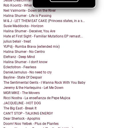
Jesse Creatchman - fake it til u make it
Rob Koontz - When We Hear the Call
Neil Valmonte - Down on the River
Halina Shumer - Life is Passing
M & J - LET THEM EAT CAKE (Princess states, in a s...
Susie Maddocks - Horizon
Halina Shumer - Deceiver, You Are
Hate at First Sight - Familiar Mutations EP remast...
julius belair - treat
YUPdj - Rumba Brava (extended mix)
Halina Shumer - No Centro
Elefranz - Deep Mind
Halina Shumer - I don't know
Eclectotron - Fearless
DanielJamulus - No need to cry
Bayline - State Of Despair
The Sentimental Gents - I Wanna Rock With You Baby
Jeremy & the Harlequins - Let Me Down
MGR MIKE - The Movers
Ricci Nostra - La enseñanza de Pepe Mujica
JACQUELINE - HOT DOG
The Big East - Break It
CAN'T STOP - TALKING ENERGY
Dear Sherlock - Apophis
Doom! Noo Yelbek - Plus de Plantes