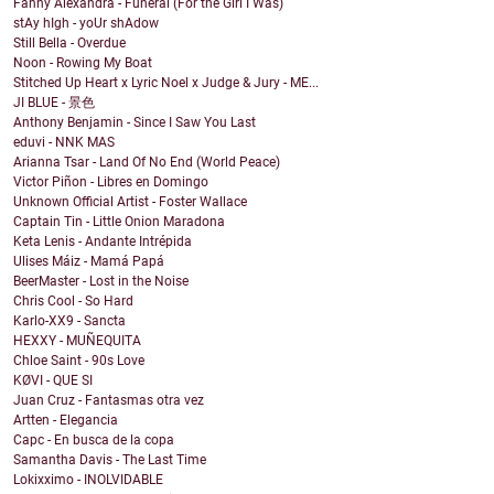
Fanny Alexandra - Funeral (For the Girl I Was)
stAy hIgh - yoUr shAdow
Still Bella - Overdue
Noon - Rowing My Boat
Stitched Up Heart x Lyric Noel x Judge & Jury - ME...
JI BLUE - 景色
Anthony Benjamin - Since I Saw You Last
eduvi - NNK MAS
Arianna Tsar - Land Of No End (World Peace)
Victor Piñon - Libres en Domingo
Unknown Official Artist - Foster Wallace
Captain Tin - Little Onion Maradona
Keta Lenis - Andante Intrépida
Ulises Máiz - Mamá Papá
BeerMaster - Lost in the Noise
Chris Cool - So Hard
Karlo-XX9 - Sancta
HEXXY - MUÑEQUITA
Chloe Saint - 90s Love
KØVI - QUE SI
Juan Cruz - Fantasmas otra vez
Artten - Elegancia
Capc - En busca de la copa
Samantha Davis - The Last Time
Lokixximo - INOLVIDABLE