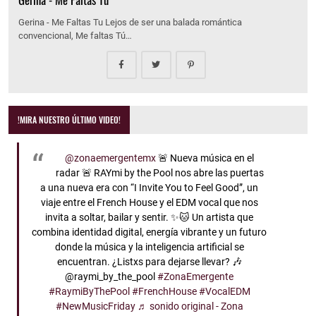
Gerina - Me Faltas Tu Lejos de ser una balada romántica
convencional, Me faltas Tú…
!MIRA NUESTRO ÚLTIMO VIDEO!
@zonaemergentemx
🚨 Nueva música en el
radar 🚨 RAYmi by the Pool nos abre las puertas
a una nueva era con “I Invite You to Feel Good”, un
viaje entre el French House y el EDM vocal que nos
invita a soltar, bailar y sentir. ✨🐱 Un artista que
combina identidad digital, energía vibrante y un futuro
donde la música y la inteligencia artificial se
encuentran. ¿Listxs para dejarse llevar? 🎶
@raymi_by_the_pool
#ZonaEmergente
#RaymiByThePool
#FrenchHouse
#VocalEDM
#NewMusicFriday
♬ sonido original - Zona