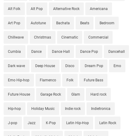
Alt Folk
Alt Pop
Alternative Rock
Americana
Art Pop
Autotune
Bachata
Beats
Bedroom
Chillwave
Christmas
Cinematic
Commercial
Cumbia
Dance
Dance Hall
Dance Pop
Dancehall
Dark wave
Deep House
Disco
Dream Pop
Emo
Emo Hip-hop
Flamenco
Folk
Future Bass
Future House
Garage Rock
Glam
Hard rock
Hip-hop
Holiday Music
Indie rock
Indietronica
J-pop
Jazz
K-Pop
Latin Hip-Hop
Latin Rock