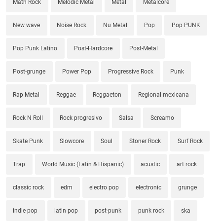
Math Rock
Melodic Metal
Metal
Metalcore
New wave
Noise Rock
Nu Metal
Pop
Pop PUNK
Pop Punk Latino
Post-Hardcore
Post-Metal
Post-grunge
Power Pop
Progressive Rock
Punk
Rap Metal
Reggae
Reggaeton
Regional mexicana
Rock N Roll
Rock progresivo
Salsa
Screamo
Skate Punk
Slowcore
Soul
Stoner Rock
Surf Rock
Trap
World Music (Latin & Hispanic)
acustic
art rock
classic rock
edm
electro pop
electronic
grunge
indie pop
latin pop
post-punk
punk rock
ska