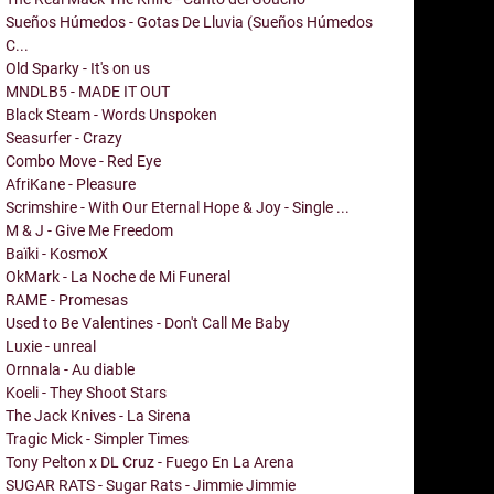
Sueños Húmedos - Gotas De Lluvia (Sueños Húmedos
C...
Old Sparky - It's on us
MNDLB5 - MADE IT OUT
Black Steam - Words Unspoken
Seasurfer - Crazy
Combo Move - Red Eye
AfriKane - Pleasure
Scrimshire - With Our Eternal Hope & Joy - Single ...
M & J - Give Me Freedom
Baïki - KosmoX
OkMark - La Noche de Mi Funeral
RAME - Promesas
Used to Be Valentines - Don't Call Me Baby
Luxie - unreal
Ornnala - Au diable
Koeli - They Shoot Stars
The Jack Knives - La Sirena
Tragic Mick - Simpler Times
Tony Pelton x DL Cruz - Fuego En La Arena
SUGAR RATS - Sugar Rats - Jimmie Jimmie