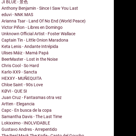
JI BLUE - 景色
Anthony Benjamin - Since I Saw You Last
eduvi - NNK MAS
Arianna Tsar - Land Of No End (World Peace)
Victor Piñon - Libres en Domingo
Unknown Official Artist - Foster Wallace
Captain Tin - Little Onion Maradona
Keta Lenis - Andante Intrépida
Ulises Máiz - Mamá Papá
BeerMaster - Lost in the Noise
Chris Cool - So Hard
Karlo-XX9 - Sancta
HEXXY - MUÑEQUITA
Chloe Saint - 90s Love
KØVI - QUE SI
Juan Cruz - Fantasmas otra vez
Artten - Elegancia
Capc - En busca de la copa
Samantha Davis - The Last Time
Lokixximo - INOLVIDABLE
Gustavo Andres - Arrepentido
The Real Mack The Knife - Canto del Goucho