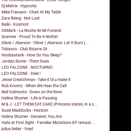
Dj Matrix - Hypnotic
Mike Franano - Chair At My Table
Zara Reing - Not Lost
Baïki - KosmoX
OkMark - La Noche de Mi Funeral
Scanner - Proud To Be A Nothin'
Oliver / Aberson - Oliver / Aberson: Let It Burn (...
Tobasco - Club Bizarre 26
Hoobastank - How Do You Sleep?
Jordan Rome - Them Dues
LEO FALCONE - NOCTURNO
LEO FALCONE - Dale !
Jesse Creatchman - fake it til u make it
Rob Koontz - When We Hear the Call
Neil Valmonte - Down on the River
Halina Shumer - Life is Passing
M & J - LET THEM EAT CAKE (Princess states, in a s...
Susie Maddocks - Horizon
Halina Shumer - Deceiver, You Are
Hate at First Sight - Familiar Mutations EP remast...
julius belair - treat