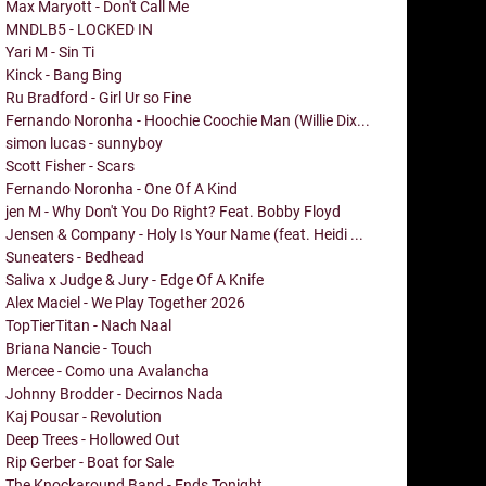
Max Maryott - Don't Call Me
MNDLB5 - LOCKED IN
Yari M - Sin Ti
Kinck - Bang Bing
Ru Bradford - Girl Ur so Fine
Fernando Noronha - Hoochie Coochie Man (Willie Dix...
simon lucas - sunnyboy
Scott Fisher - Scars
Fernando Noronha - One Of A Kind
jen M - Why Don't You Do Right? Feat. Bobby Floyd
Jensen & Company - Holy Is Your Name (feat. Heidi ...
Suneaters - Bedhead
Saliva x Judge & Jury - Edge Of A Knife
Alex Maciel - We Play Together 2026
TopTierTitan - Nach Naal
Briana Nancie - Touch
Mercee - Como una Avalancha
Johnny Brodder - Decirnos Nada
Kaj Pousar - Revolution
Deep Trees - Hollowed Out
Rip Gerber - Boat for Sale
The Knockaround Band - Ends Tonight