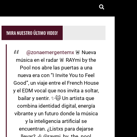
!MIRA NUESTRO ÚLTIMO VIDEO!
@zonaemergentemx
🚨 Nueva
música en el radar 🚨 RAYmi by the
Pool nos abre las puertas a una
nueva era con “I Invite You to Feel
Good”, un viaje entre el French House
y el EDM vocal que nos invita a soltar,
bailar y sentir. ✨🐱 Un artista que
combina identidad digital, energía
vibrante y un futuro donde la música
y la inteligencia artificial se
encuentran. ¿Listxs para dejarse
llevar? 🎶 @raymi_by_the_pool