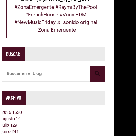
#ZonaEmergente
#RaymiByThePool
#FrenchHouse
#VocalEDM
#NewMusicFriday
♬ sonido original
- Zona Emergente
BUSCAR
ARCHIVO
2026
1630
agosto
19
julio
129
junio
241