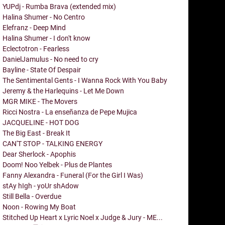
YUPdj - Rumba Brava (extended mix)
Halina Shumer - No Centro
Elefranz - Deep Mind
Halina Shumer - I don't know
Eclectotron - Fearless
DanielJamulus - No need to cry
Bayline - State Of Despair
The Sentimental Gents - I Wanna Rock With You Baby
Jeremy & the Harlequins - Let Me Down
MGR MIKE - The Movers
Ricci Nostra - La enseñanza de Pepe Mujica
JACQUELINE - HOT DOG
The Big East - Break It
CAN'T STOP - TALKING ENERGY
Dear Sherlock - Apophis
Doom! Noo Yelbek - Plus de Plantes
Fanny Alexandra - Funeral (For the Girl I Was)
stAy hIgh - yoUr shAdow
Still Bella - Overdue
Noon - Rowing My Boat
Stitched Up Heart x Lyric Noel x Judge & Jury - ME...