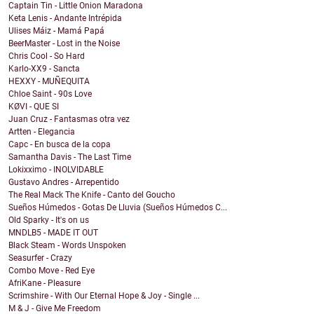
Captain Tin - Little Onion Maradona
Keta Lenis - Andante Intrépida
Ulises Máiz - Mamá Papá
BeerMaster - Lost in the Noise
Chris Cool - So Hard
Karlo-XX9 - Sancta
HEXXY - MUÑEQUITA
Chloe Saint - 90s Love
KØVI - QUE SI
Juan Cruz - Fantasmas otra vez
Artten - Elegancia
Capc - En busca de la copa
Samantha Davis - The Last Time
Lokixximo - INOLVIDABLE
Gustavo Andres - Arrepentido
The Real Mack The Knife - Canto del Goucho
Sueños Húmedos - Gotas De Lluvia (Sueños Húmedos C...
Old Sparky - It's on us
MNDLB5 - MADE IT OUT
Black Steam - Words Unspoken
Seasurfer - Crazy
Combo Move - Red Eye
AfriKane - Pleasure
Scrimshire - With Our Eternal Hope & Joy - Single ...
M & J - Give Me Freedom