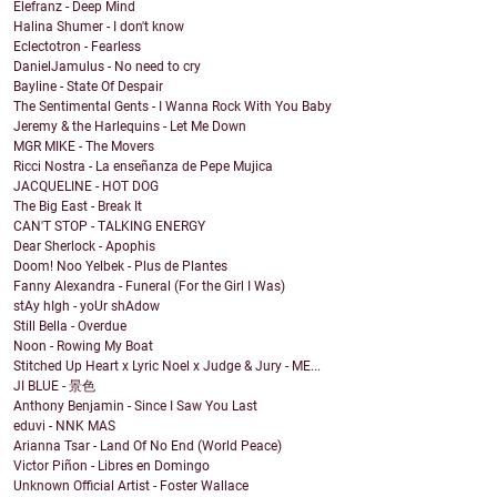
Elefranz - Deep Mind
Halina Shumer - I don't know
Eclectotron - Fearless
DanielJamulus - No need to cry
Bayline - State Of Despair
The Sentimental Gents - I Wanna Rock With You Baby
Jeremy & the Harlequins - Let Me Down
MGR MIKE - The Movers
Ricci Nostra - La enseñanza de Pepe Mujica
JACQUELINE - HOT DOG
The Big East - Break It
CAN'T STOP - TALKING ENERGY
Dear Sherlock - Apophis
Doom! Noo Yelbek - Plus de Plantes
Fanny Alexandra - Funeral (For the Girl I Was)
stAy hIgh - yoUr shAdow
Still Bella - Overdue
Noon - Rowing My Boat
Stitched Up Heart x Lyric Noel x Judge & Jury - ME...
JI BLUE - 景色
Anthony Benjamin - Since I Saw You Last
eduvi - NNK MAS
Arianna Tsar - Land Of No End (World Peace)
Victor Piñon - Libres en Domingo
Unknown Official Artist - Foster Wallace