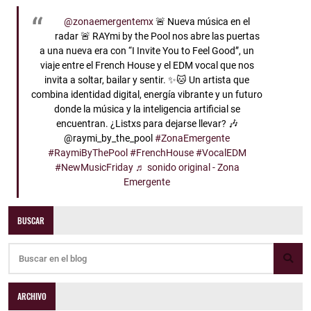
@zonaemergentemx
🚨 Nueva música en el
radar 🚨 RAYmi by the Pool nos abre las puertas
a una nueva era con “I Invite You to Feel Good”, un
viaje entre el French House y el EDM vocal que nos
invita a soltar, bailar y sentir. ✨🐱 Un artista que
combina identidad digital, energía vibrante y un futuro
donde la música y la inteligencia artificial se
encuentran. ¿Listxs para dejarse llevar? 🎶
@raymi_by_the_pool
#ZonaEmergente
#RaymiByThePool
#FrenchHouse
#VocalEDM
#NewMusicFriday
♬ sonido original - Zona
Emergente
BUSCAR
ARCHIVO