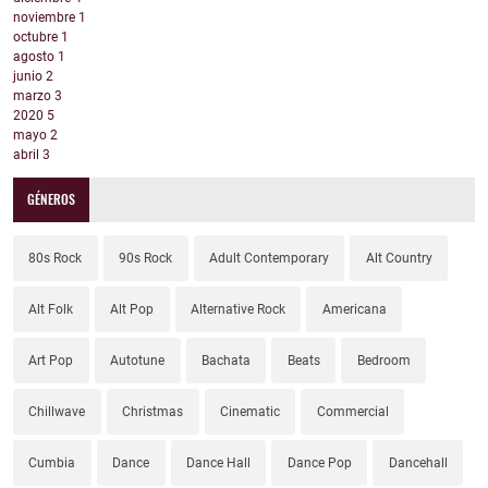
noviembre
1
octubre
1
agosto
1
junio
2
marzo
3
2020
5
mayo
2
abril
3
GÉNEROS
80s Rock
90s Rock
Adult Contemporary
Alt Country
Alt Folk
Alt Pop
Alternative Rock
Americana
Art Pop
Autotune
Bachata
Beats
Bedroom
Chillwave
Christmas
Cinematic
Commercial
Cumbia
Dance
Dance Hall
Dance Pop
Dancehall