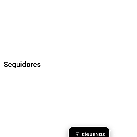
Seguidores
×
SÍGUENOS
Ya te sigo