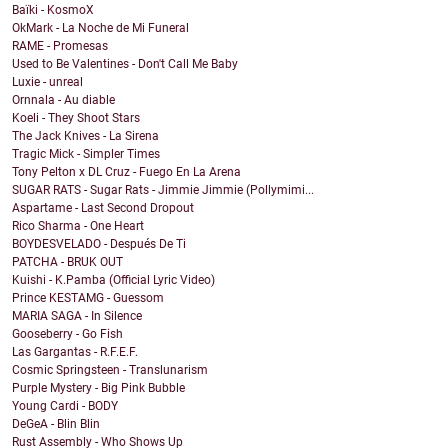
Baïki - KosmoX
OkMark - La Noche de Mi Funeral
RAME - Promesas
Used to Be Valentines - Don't Call Me Baby
Luxie - unreal
Ornnala - Au diable
Koeli - They Shoot Stars
The Jack Knives - La Sirena
Tragic Mick - Simpler Times
Tony Pelton x DL Cruz - Fuego En La Arena
SUGAR RATS - Sugar Rats - Jimmie Jimmie (Pollymimi...
Aspartame - Last Second Dropout
Rico Sharma - One Heart
BOYDESVELADO - Después De Ti
PATCHA - BRUK OUT
Kuishi - K.Pamba (Official Lyric Video)
Prince KESTAMG - Guessom
MARIA SAGA - In Silence
Gooseberry - Go Fish
Las Gargantas - R.F.E.F.
Cosmic Springsteen - Translunarism
Purple Mystery - Big Pink Bubble
Young Cardi - BODY
DeGeA - Blin Blin
Rust Assembly - Who Shows Up