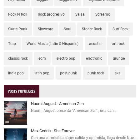
Rock N Roll
Rock progresivo
Salsa
Screamo
Skate Punk
Slowcore
Soul
Stoner Rock
Surf Rock
Trap
World Music (Latin & Hispanic)
acustic
art rock
classic rock
edm
electro pop
electronic
grunge
indie pop
latin pop
post-punk
punk rock
ska
POSTS POPULARES
Naomi August - American Zen
Naomi August presenta "American Zen" , una can…
Max Ceddo - She Forever
Con una atmósfera súper cálida y optimista, llega desde Nue…