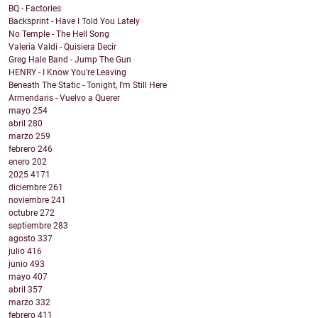
BQ - Factories
Backsprint - Have I Told You Lately
No Temple - The Hell Song
Valeria Valdi - Quisiera Decir
Greg Hale Band - Jump The Gun
HENRY - I Know You're Leaving
Beneath The Static - Tonight, I'm Still Here
Armendaris - Vuelvo a Querer
mayo
254
abril
280
marzo
259
febrero
246
enero
202
2025
4171
diciembre
261
noviembre
241
octubre
272
septiembre
283
agosto
337
julio
416
junio
493
mayo
407
abril
357
marzo
332
febrero
411