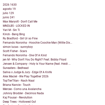
2026
1630
agosto
19
julio
129
junio
241
Max Maryott - Don't Call Me
MNDLB5 - LOCKED IN
Yari M - Sin Ti
Kinck - Bang Bing
Ru Bradford - Girl Ur so Fine
Fernando Noronha - Hoochie Coochie Man (Willie Dix...
simon lucas - sunnyboy
Scott Fisher - Scars
Fernando Noronha - One Of A Kind
jen M - Why Don't You Do Right? Feat. Bobby Floyd
Jensen & Company - Holy Is Your Name (feat. Heidi ...
Suneaters - Bedhead
Saliva x Judge & Jury - Edge Of A Knife
Alex Maciel - We Play Together 2026
TopTierTitan - Nach Naal
Briana Nancie - Touch
Mercee - Como una Avalancha
Johnny Brodder - Decirnos Nada
Kaj Pousar - Revolution
Deep Trees - Hollowed Out