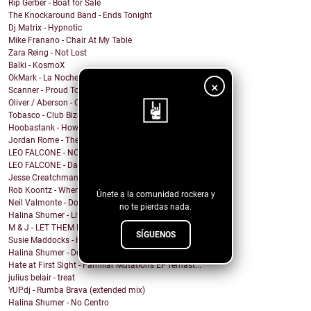
Rip Gerber - Boat for Sale
The Knockaround Band - Ends Tonight
Dj Matrix - Hypnotic
Mike Franano - Chair At My Table
Zara Reing - Not Lost
Baïki - KosmoX
OkMark - La Noche de Mi Funeral
×
Scanner - Proud To Be A Nothin'
Oliver / Aberson - Oliver / Aberson: Let It Burn (...
Tobasco - Club Bizarre 26
Hoobastank - How Do You Sleep?
Jordan Rome - Them Dues
¡Sigue nuestro
LEO FALCONE - NOCTURNO
LEO FALCONE - Dale !
blog!
Jesse Creatchman - fake it til u make it
Rob Koontz - When We Hear the Call
Únete a la comunidad rockera y
Neil Valmonte - Down on the River
no te pierdas nada.
Halina Shumer - Life is Passing
M & J - LET THEM EAT CAKE (Princess states, in a s...
SÍGUENOS
Susie Maddocks - Horizon
Halina Shumer - Deceiver, You Are
Hate at First Sight - Familiar Mutations EP remast...
julius belair - treat
YUPdj - Rumba Brava (extended mix)
Halina Shumer - No Centro