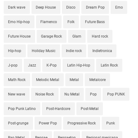
Dark wave
Deep House
Disco
Dream Pop
Emo
Emo Hip-hop
Flamenco
Folk
Future Bass
Future House
Garage Rock
Glam
Hard rock
Hip-hop
Holiday Music
Indie rock
Indietronica
J-pop
Jazz
K-Pop
Latin Hip-Hop
Latin Rock
Math Rock
Melodic Metal
Metal
Metalcore
New wave
Noise Rock
Nu Metal
Pop
Pop PUNK
Pop Punk Latino
Post-Hardcore
Post-Metal
Post-grunge
Power Pop
Progressive Rock
Punk
Rap Metal
Reggae
Reggaeton
Regional mexicana