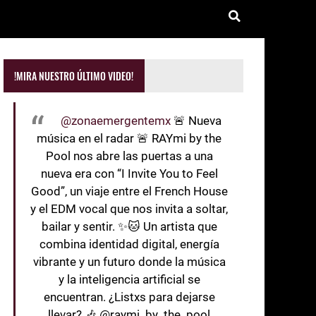
!MIRA NUESTRO ÚLTIMO VIDEO!
@zonaemergentemx
🚨 Nueva
música en el radar 🚨 RAYmi by the
Pool nos abre las puertas a una
nueva era con “I Invite You to Feel
Good”, un viaje entre el French House
y el EDM vocal que nos invita a soltar,
bailar y sentir. ✨🐱 Un artista que
combina identidad digital, energía
vibrante y un futuro donde la música
y la inteligencia artificial se
encuentran. ¿Listxs para dejarse
llevar? 🎶 @raymi_by_the_pool