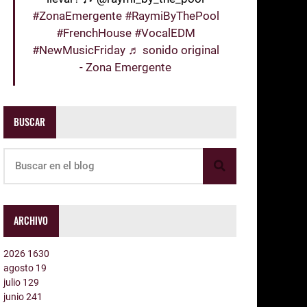
#ZonaEmergente
#RaymiByThePool
#FrenchHouse
#VocalEDM
#NewMusicFriday
♬ sonido original
- Zona Emergente
BUSCAR
ARCHIVO
2026
1630
agosto
19
julio
129
junio
241