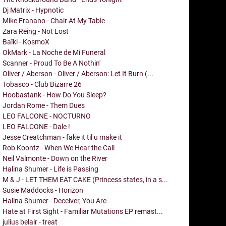
Dj Matrix - Hypnotic
Mike Franano - Chair At My Table
Zara Reing - Not Lost
Baïki - KosmoX
OkMark - La Noche de Mi Funeral
Scanner - Proud To Be A Nothin'
Oliver / Aberson - Oliver / Aberson: Let It Burn (...
Tobasco - Club Bizarre 26
Hoobastank - How Do You Sleep?
Jordan Rome - Them Dues
LEO FALCONE - NOCTURNO
LEO FALCONE - Dale !
Jesse Creatchman - fake it til u make it
Rob Koontz - When We Hear the Call
Neil Valmonte - Down on the River
Halina Shumer - Life is Passing
M & J - LET THEM EAT CAKE (Princess states, in a s...
Susie Maddocks - Horizon
Halina Shumer - Deceiver, You Are
Hate at First Sight - Familiar Mutations EP remast...
julius belair - treat