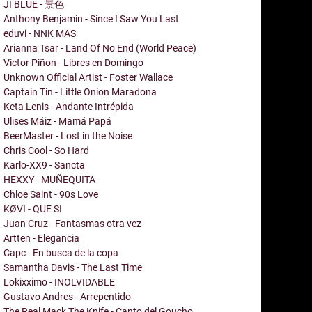
JI BLUE - 景色
Anthony Benjamin - Since I Saw You Last
eduvi - NNK MAS
Arianna Tsar - Land Of No End (World Peace)
Victor Piñon - Libres en Domingo
Unknown Official Artist - Foster Wallace
Captain Tin - Little Onion Maradona
Keta Lenis - Andante Intrépida
Ulises Máiz - Mamá Papá
BeerMaster - Lost in the Noise
Chris Cool - So Hard
Karlo-XX9 - Sancta
HEXXY - MUÑEQUITA
Chloe Saint - 90s Love
KØVI - QUE SI
Juan Cruz - Fantasmas otra vez
Artten - Elegancia
Capc - En busca de la copa
Samantha Davis - The Last Time
Lokixximo - INOLVIDABLE
Gustavo Andres - Arrepentido
The Real Mack The Knife - Canto del Goucho