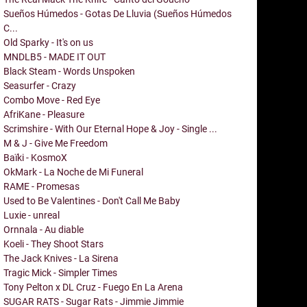
Sueños Húmedos - Gotas De Lluvia (Sueños Húmedos
C...
Old Sparky - It's on us
MNDLB5 - MADE IT OUT
Black Steam - Words Unspoken
Seasurfer - Crazy
Combo Move - Red Eye
AfriKane - Pleasure
Scrimshire - With Our Eternal Hope & Joy - Single ...
M & J - Give Me Freedom
Baïki - KosmoX
OkMark - La Noche de Mi Funeral
RAME - Promesas
Used to Be Valentines - Don't Call Me Baby
Luxie - unreal
Ornnala - Au diable
Koeli - They Shoot Stars
The Jack Knives - La Sirena
Tragic Mick - Simpler Times
Tony Pelton x DL Cruz - Fuego En La Arena
SUGAR RATS - Sugar Rats - Jimmie Jimmie