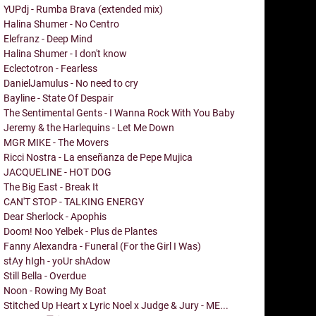
YUPdj - Rumba Brava (extended mix)
Halina Shumer - No Centro
Elefranz - Deep Mind
Halina Shumer - I don't know
Eclectotron - Fearless
DanielJamulus - No need to cry
Bayline - State Of Despair
The Sentimental Gents - I Wanna Rock With You Baby
Jeremy & the Harlequins - Let Me Down
MGR MIKE - The Movers
Ricci Nostra - La enseñanza de Pepe Mujica
JACQUELINE - HOT DOG
The Big East - Break It
CAN'T STOP - TALKING ENERGY
Dear Sherlock - Apophis
Doom! Noo Yelbek - Plus de Plantes
Fanny Alexandra - Funeral (For the Girl I Was)
stAy hIgh - yoUr shAdow
Still Bella - Overdue
Noon - Rowing My Boat
Stitched Up Heart x Lyric Noel x Judge & Jury - ME...