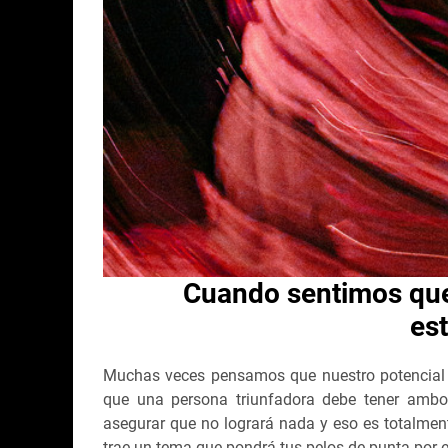
Cuando sentimos que 
es
Muchas veces pensamos que nuestro potencial s
que una persona triunfadora debe tener ambo
asegurar que no logrará nada y eso es totalme
trae un tema que pondrá tus pelos de punta por 