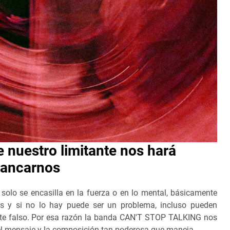
nuestro limitante nos hará
tancarnos
olo se encasilla en la fuerza o en lo mental, básicamente
s y si no lo hay puede ser un problema, incluso pueden
nte falso. Por esa razón la banda CAN'T STOP TALKING nos
el mensaje y la composición tan poderosa que maneja.