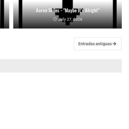
Aaron Skiles - "Maybe It's Alright"
July 27, 2026
Entradas antiguas