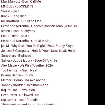
Max Maryott - Don't Call Me
MNDLB5 - LOCKED IN
Yari M - Sin Ti
Kinck - Bang Bing
Ru Bradford - Girl Ur so Fine
Fernando Noronha - Hoochie Coochie Man (Willie Dix...
simon lucas - sunnyboy
Scott Fisher - Scars
Fernando Noronha - One Of A Kind
jen M - Why Don't You Do Right? Feat. Bobby Floyd
Jensen & Company - Holy Is Your Name (feat. Heidi ...
Suneaters - Bedhead
Saliva x Judge & Jury - Edge Of A Knife
Alex Maciel - We Play Together 2026
TopTierTitan - Nach Naal
Briana Nancie - Touch
Mercee - Como una Avalancha
Johnny Brodder - Decirnos Nada
Kaj Pousar - Revolution
Deep Trees - Hollowed Out
Rip Gerber - Boat for Sale
The Knockaround Band - Ends Tonight