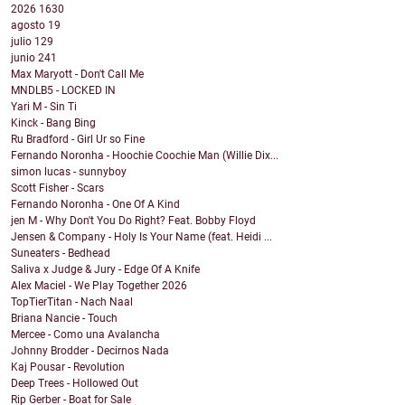
2026
1630
agosto
19
julio
129
junio
241
Max Maryott - Don't Call Me
MNDLB5 - LOCKED IN
Yari M - Sin Ti
Kinck - Bang Bing
Ru Bradford - Girl Ur so Fine
Fernando Noronha - Hoochie Coochie Man (Willie Dix...
simon lucas - sunnyboy
Scott Fisher - Scars
Fernando Noronha - One Of A Kind
jen M - Why Don't You Do Right? Feat. Bobby Floyd
Jensen & Company - Holy Is Your Name (feat. Heidi ...
Suneaters - Bedhead
Saliva x Judge & Jury - Edge Of A Knife
Alex Maciel - We Play Together 2026
TopTierTitan - Nach Naal
Briana Nancie - Touch
Mercee - Como una Avalancha
Johnny Brodder - Decirnos Nada
Kaj Pousar - Revolution
Deep Trees - Hollowed Out
Rip Gerber - Boat for Sale