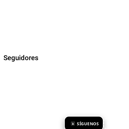
Seguidores
×
SÍGUENOS
Ya te sigo