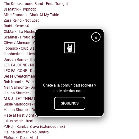
The Knockaround Band - Ends Tonight
Dj Matrix - Hypnotic
Mike Franano - Chair At My Table
Zara Reing - Not Lost
Baïki - KosmoX
OkMark - La Noche de Mi Funeral
×
Scanner - Proud To Be A Nothin'
Oliver / Aberson - Oliver / Aberson: Let It Burn (...
Tobasco - Club Bizarre 26
Hoobastank - How Do You Sleep?
Jordan Rome - Them Dues
LEO FALCONE - NOCTURNO
¡Sigue nuestro
LEO FALCONE - Dale !
blog!
Jesse Creatchman - fake it til u make it
Rob Koontz - When We Hear the Call
Únete a la comunidad rockera y
Neil Valmonte - Down on the River
no te pierdas nada.
Halina Shumer - Life is Passing
M & J - LET THEM EAT CAKE (Princess states, in a s...
SÍGUENOS
Susie Maddocks - Horizon
Halina Shumer - Deceiver, You Are
Hate at First Sight - Familiar Mutations EP remast...
julius belair - treat
YUPdj - Rumba Brava (extended mix)
Halina Shumer - No Centro
Elefranz - Deep Mind