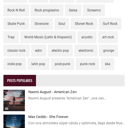
Rock N Roll
Rock progresivo
Salsa
Screamo
Skate Punk
Slowcore
Soul
Stoner Rock
Surf Rock
Trap
World Music (Latin & Hispanic)
acustic
art rock
classic rock
edm
electro pop
electronic
grunge
indie pop
latin pop
post-punk
punk rock
ska
POSTS POPULARES
Naomi August - American Zen
Naomi August presenta "American Zen" , una can…
Max Ceddo - She Forever
Con una atmósfera súper cálida y optimista, llega desde Nue…