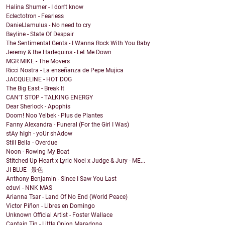
Halina Shumer - I don't know
Eclectotron - Fearless
DanielJamulus - No need to cry
Bayline - State Of Despair
The Sentimental Gents - I Wanna Rock With You Baby
Jeremy & the Harlequins - Let Me Down
MGR MIKE - The Movers
Ricci Nostra - La enseñanza de Pepe Mujica
JACQUELINE - HOT DOG
The Big East - Break It
CAN'T STOP - TALKING ENERGY
Dear Sherlock - Apophis
Doom! Noo Yelbek - Plus de Plantes
Fanny Alexandra - Funeral (For the Girl I Was)
stAy hIgh - yoUr shAdow
Still Bella - Overdue
Noon - Rowing My Boat
Stitched Up Heart x Lyric Noel x Judge & Jury - ME...
JI BLUE - 景色
Anthony Benjamin - Since I Saw You Last
eduvi - NNK MAS
Arianna Tsar - Land Of No End (World Peace)
Victor Piñon - Libres en Domingo
Unknown Official Artist - Foster Wallace
Captain Tin - Little Onion Maradona