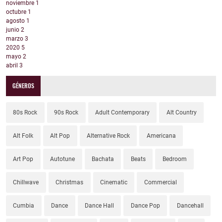
noviembre
1
octubre
1
agosto
1
junio
2
marzo
3
2020
5
mayo
2
abril
3
GÉNEROS
80s Rock
90s Rock
Adult Contemporary
Alt Country
Alt Folk
Alt Pop
Alternative Rock
Americana
Art Pop
Autotune
Bachata
Beats
Bedroom
Chillwave
Christmas
Cinematic
Commercial
Cumbia
Dance
Dance Hall
Dance Pop
Dancehall