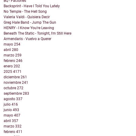
BQ - Factories
Backsprint - Have I Told You Lately
No Temple - The Hell Song
Valeria Valdi - Quisiera Decir
Greg Hale Band - Jump The Gun
HENRY - I Know You're Leaving
Beneath The Static - Tonight, I'm Still Here
Armendaris - Vuelvo a Querer
mayo
254
abril
280
marzo
259
febrero
246
enero
202
2025
4171
diciembre
261
noviembre
241
octubre
272
septiembre
283
agosto
337
julio
416
junio
493
mayo
407
abril
357
marzo
332
febrero
411