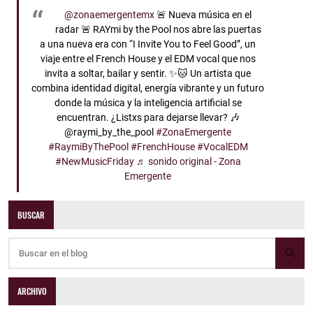
@zonaemergentemx
🚨 Nueva música en el
radar 🚨 RAYmi by the Pool nos abre las puertas
a una nueva era con “I Invite You to Feel Good”, un
viaje entre el French House y el EDM vocal que nos
invita a soltar, bailar y sentir. ✨🐱 Un artista que
combina identidad digital, energía vibrante y un futuro
donde la música y la inteligencia artificial se
encuentran. ¿Listxs para dejarse llevar? 🎶
@raymi_by_the_pool
#ZonaEmergente
#RaymiByThePool
#FrenchHouse
#VocalEDM
#NewMusicFriday
♬ sonido original - Zona
Emergente
BUSCAR
ARCHIVO