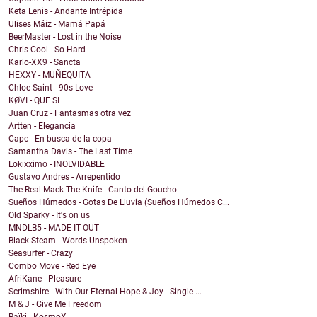
Keta Lenis - Andante Intrépida
Ulises Máiz - Mamá Papá
BeerMaster - Lost in the Noise
Chris Cool - So Hard
Karlo-XX9 - Sancta
HEXXY - MUÑEQUITA
Chloe Saint - 90s Love
KØVI - QUE SI
Juan Cruz - Fantasmas otra vez
Artten - Elegancia
Capc - En busca de la copa
Samantha Davis - The Last Time
Lokixximo - INOLVIDABLE
Gustavo Andres - Arrepentido
The Real Mack The Knife - Canto del Goucho
Sueños Húmedos - Gotas De Lluvia (Sueños Húmedos C...
Old Sparky - It's on us
MNDLB5 - MADE IT OUT
Black Steam - Words Unspoken
Seasurfer - Crazy
Combo Move - Red Eye
AfriKane - Pleasure
Scrimshire - With Our Eternal Hope & Joy - Single ...
M & J - Give Me Freedom