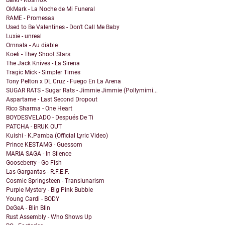
Baïki - KosmoX
OkMark - La Noche de Mi Funeral
RAME - Promesas
Used to Be Valentines - Don't Call Me Baby
Luxie - unreal
Ornnala - Au diable
Koeli - They Shoot Stars
The Jack Knives - La Sirena
Tragic Mick - Simpler Times
Tony Pelton x DL Cruz - Fuego En La Arena
SUGAR RATS - Sugar Rats - Jimmie Jimmie (Pollymimi...
Aspartame - Last Second Dropout
Rico Sharma - One Heart
BOYDESVELADO - Después De Ti
PATCHA - BRUK OUT
Kuishi - K.Pamba (Official Lyric Video)
Prince KESTAMG - Guessom
MARIA SAGA - In Silence
Gooseberry - Go Fish
Las Gargantas - R.F.E.F.
Cosmic Springsteen - Translunarism
Purple Mystery - Big Pink Bubble
Young Cardi - BODY
DeGeA - Blin Blin
Rust Assembly - Who Shows Up