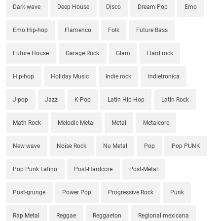
Dark wave
Deep House
Disco
Dream Pop
Emo
Emo Hip-hop
Flamenco
Folk
Future Bass
Future House
Garage Rock
Glam
Hard rock
Hip-hop
Holiday Music
Indie rock
Indietronica
J-pop
Jazz
K-Pop
Latin Hip-Hop
Latin Rock
Math Rock
Melodic Metal
Metal
Metalcore
New wave
Noise Rock
Nu Metal
Pop
Pop PUNK
Pop Punk Latino
Post-Hardcore
Post-Metal
Post-grunge
Power Pop
Progressive Rock
Punk
Rap Metal
Reggae
Reggaeton
Regional mexicana