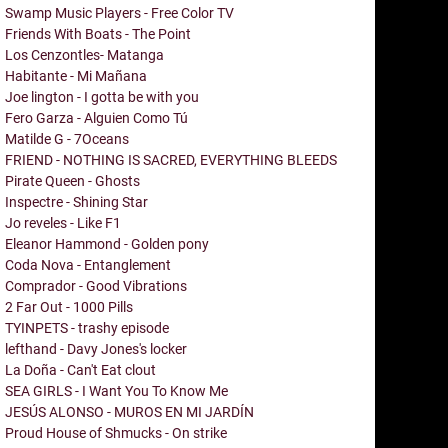
Swamp Music Players - Free Color TV
Friends With Boats - The Point
Los Cenzontles- Matanga
Habitante - Mi Mañana
Joe lington - I gotta be with you
Fero Garza - Alguien Como Tú
Matilde G - 7Oceans
FRIEND - NOTHING IS SACRED, EVERYTHING BLEEDS
Pirate Queen - Ghosts
Inspectre - Shining Star
Jo reveles - Like F1
Eleanor Hammond - Golden pony
Coda Nova - Entanglement
Comprador - Good Vibrations
2 Far Out - 1000 Pills
TYINPETS - trashy episode
lefthand - Davy Jones's locker
La Doña - Can't Eat clout
SEA GIRLS - I Want You To Know Me
JESÚS ALONSO - MUROS EN MI JARDÍN
Proud House of Shmucks - On strike