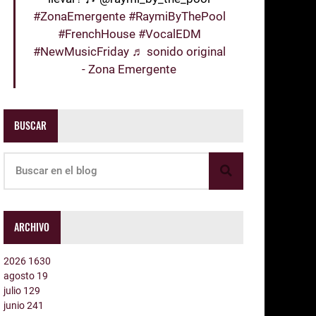
#ZonaEmergente
#RaymiByThePool
#FrenchHouse
#VocalEDM
#NewMusicFriday
♬ sonido original
- Zona Emergente
BUSCAR
ARCHIVO
2026
1630
agosto
19
julio
129
junio
241