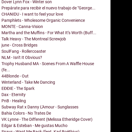
Dover Lynn Fox - Winter son
Prepárate para recibir el nuevo trabajo de "George...
CHANIDU - I want to feel your love
Pamphlets - Wholesome Organic Convenience
MONTE - Canna-Vision
Martha and the Muffins - For What It’s Worth (Buff...
Talk Heavy - The Montreal Screwjob
june - Cross Bridges
SoulFang - Rollercoaster
NLM - Isn't It Obvious?
Trophy Husband MA - Scenes From A Waffle House
(fe...
44Blonde - Out
Winterland - Take Me Dancing
EĐĐIE - The Spark
Dax - Eternity
PnB - Healing
Subway Rat x Danny L'Amour - Sunglasses
Bahia Colors - No Trates De
VK Lynne - The Different (Melissa Etheridge Cover)
Edgar & Esteban - Me gustas Mucho
Snavs - Want Me Back (feat. Karl Boëthius)