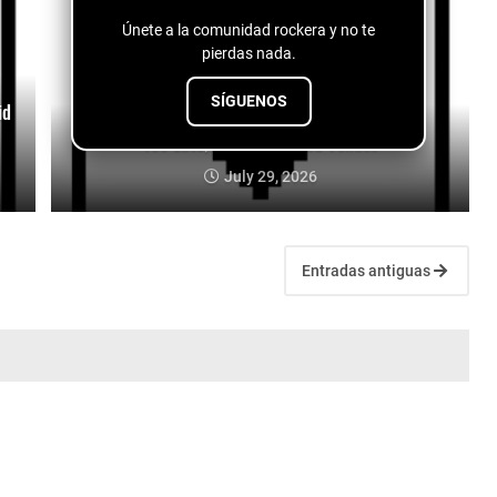
Únete a la comunidad rockera y no te
pierdas nada.
SÍGUENOS
id
Too Late, But Still - Dead Venues
July 29, 2026
Entradas antiguas