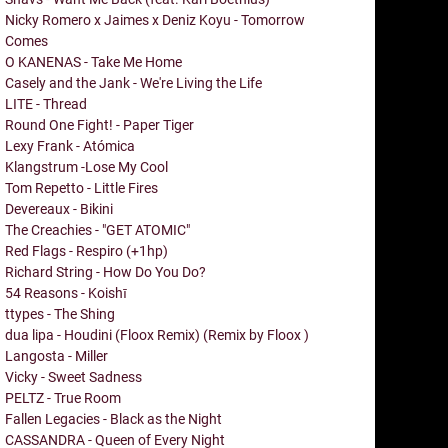
Nicky Romero x Jaimes x Deniz Koyu - Tomorrow
Comes
O KANENAS - Take Me Home
Casely and the Jank - We're Living the Life
LITE - Thread
Round One Fight! - Paper Tiger
Lexy Frank - Atómica
Klangstrum -Lose My Cool
Tom Repetto - Little Fires
Devereaux - Bikini
The Creachies - "GET ATOMIC"
Red Flags - Respiro (+1hp)
Richard String - How Do You Do?
54 Reasons - Koishī
ttypes - The Shing
dua lipa - Houdini (Floox Remix) (Remix by Floox )
Langosta - Miller
Vicky - Sweet Sadness
PELTZ - True Room
Fallen Legacies - Black as the Night
CASSANDRA - Queen of Every Night