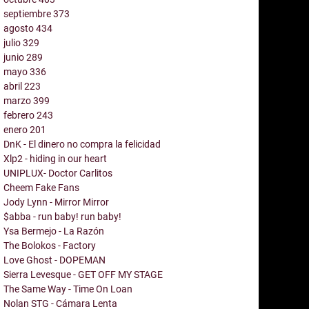
septiembre
373
agosto
434
julio
329
junio
289
mayo
336
abril
223
marzo
399
febrero
243
enero
201
DnK - El dinero no compra la felicidad
Xlp2 - hiding in our heart
UNIPLUX- Doctor Carlitos
Cheem Fake Fans
Jody Lynn - Mirror Mirror
$abba - run baby! run baby!
Ysa Bermejo - La Razón
The Bolokos - Factory
Love Ghost - DOPEMAN
Sierra Levesque - GET OFF MY STAGE
The Same Way - Time On Loan
Nolan STG - Cámara Lenta