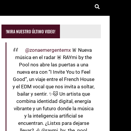
!MIRA NUESTRO ÚLTIMO VIDEO!
@zonaemergentemx
🚨 Nueva
música en el radar 🚨 RAYmi by the
Pool nos abre las puertas a una
nueva era con “I Invite You to Feel
Good”, un viaje entre el French House
y el EDM vocal que nos invita a soltar,
bailar y sentir. ✨🐱 Un artista que
combina identidad digital, energía
vibrante y un futuro donde la música
y la inteligencia artificial se
encuentran. ¿Listxs para dejarse
llevar? 🎶 @raymi_by_the_pool