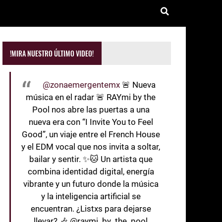
!MIRA NUESTRO ÚLTIMO VIDEO!
@zonaemergentemx
🚨 Nueva
música en el radar 🚨 RAYmi by the
Pool nos abre las puertas a una
nueva era con “I Invite You to Feel
Good”, un viaje entre el French House
y el EDM vocal que nos invita a soltar,
bailar y sentir. ✨🐱 Un artista que
combina identidad digital, energía
vibrante y un futuro donde la música
y la inteligencia artificial se
encuentran. ¿Listxs para dejarse
llevar? 🎶 @raymi_by_the_pool