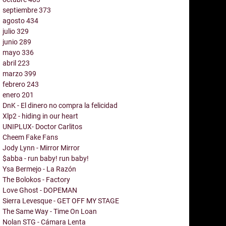
septiembre
373
agosto
434
julio
329
junio
289
mayo
336
abril
223
marzo
399
febrero
243
enero
201
DnK - El dinero no compra la felicidad
Xlp2 - hiding in our heart
UNIPLUX- Doctor Carlitos
Cheem Fake Fans
Jody Lynn - Mirror Mirror
$abba - run baby! run baby!
Ysa Bermejo - La Razón
The Bolokos - Factory
Love Ghost - DOPEMAN
Sierra Levesque - GET OFF MY STAGE
The Same Way - Time On Loan
Nolan STG - Cámara Lenta