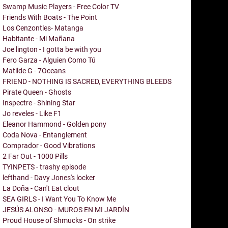
Swamp Music Players - Free Color TV
Friends With Boats - The Point
Los Cenzontles- Matanga
Habitante - Mi Mañana
Joe lington - I gotta be with you
Fero Garza - Alguien Como Tú
Matilde G - 7Oceans
FRIEND - NOTHING IS SACRED, EVERYTHING BLEEDS
Pirate Queen - Ghosts
Inspectre - Shining Star
Jo reveles - Like F1
Eleanor Hammond - Golden pony
Coda Nova - Entanglement
Comprador - Good Vibrations
2 Far Out - 1000 Pills
TYINPETS - trashy episode
lefthand - Davy Jones's locker
La Doña - Can't Eat clout
SEA GIRLS - I Want You To Know Me
JESÚS ALONSO - MUROS EN MI JARDÍN
Proud House of Shmucks - On strike