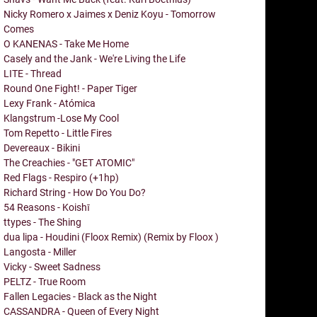
Nicky Romero x Jaimes x Deniz Koyu - Tomorrow
Comes
O KANENAS - Take Me Home
Casely and the Jank - We're Living the Life
LITE - Thread
Round One Fight! - Paper Tiger
Lexy Frank - Atómica
Klangstrum -Lose My Cool
Tom Repetto - Little Fires
Devereaux - Bikini
The Creachies - "GET ATOMIC"
Red Flags - Respiro (+1hp)
Richard String - How Do You Do?
54 Reasons - Koishī
ttypes - The Shing
dua lipa - Houdini (Floox Remix) (Remix by Floox )
Langosta - Miller
Vicky - Sweet Sadness
PELTZ - True Room
Fallen Legacies - Black as the Night
CASSANDRA - Queen of Every Night