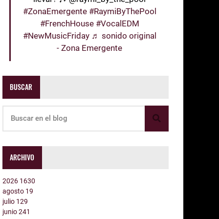
#ZonaEmergente
#RaymiByThePool
#FrenchHouse
#VocalEDM
#NewMusicFriday
♬ sonido original
- Zona Emergente
BUSCAR
ARCHIVO
2026
1630
agosto
19
julio
129
junio
241