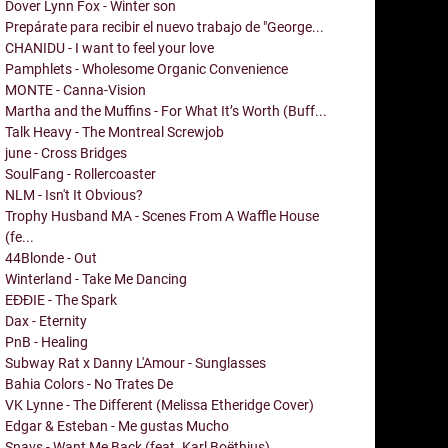
Dover Lynn Fox - Winter son
Prepárate para recibir el nuevo trabajo de "George...
CHANIDU - I want to feel your love
Pamphlets - Wholesome Organic Convenience
MONTE - Canna-Vision
Martha and the Muffins - For What It’s Worth (Buff...
Talk Heavy - The Montreal Screwjob
june - Cross Bridges
SoulFang - Rollercoaster
NLM - Isn't It Obvious?
Trophy Husband MA - Scenes From A Waffle House
(fe...
44Blonde - Out
Winterland - Take Me Dancing
EĐĐIE - The Spark
Dax - Eternity
PnB - Healing
Subway Rat x Danny L'Amour - Sunglasses
Bahia Colors - No Trates De
VK Lynne - The Different (Melissa Etheridge Cover)
Edgar & Esteban - Me gustas Mucho
Snavs - Want Me Back (feat. Karl Boëthius)