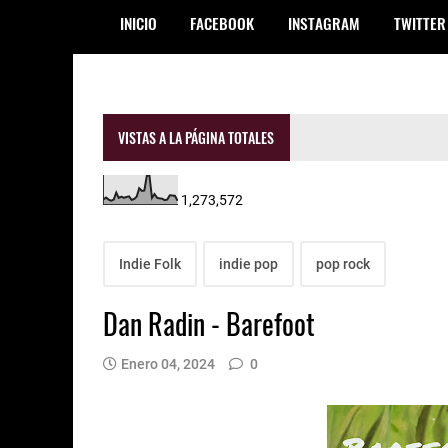
INICIO
FACEBOOK
INSTAGRAM
TWITTER
VISTAS A LA PÁGINA TOTALES
1,273,572
Indie Folk
indie pop
pop rock
Dan Radin - Barefoot
Enero 04, 2024
0