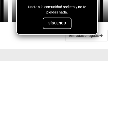
B-Rad - Drivin' Up To Georgia
Únete a la comunidad rockera y no te
pierdas nada.
July 10, 2026
SÍGUENOS
Entradas antiguas