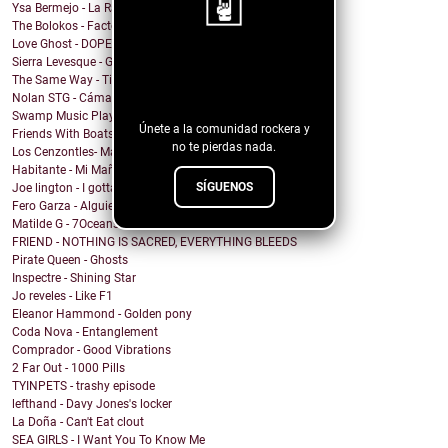
Ysa Bermejo - La Razón
The Bolokos - Factory
Love Ghost - DOPEMAN
Sierra Levesque - GET OFF MY STAGE
¡Sigue nuestro
The Same Way - Time On Loan
blog!
Nolan STG - Cámara Lenta
Swamp Music Players - Free Color TV
Únete a la comunidad rockera y
Friends With Boats - The Point
no te pierdas nada.
Los Cenzontles- Matanga
Habitante - Mi Mañana
SÍGUENOS
Joe lington - I gotta be with you
Fero Garza - Alguien Como Tú
Matilde G - 7Oceans
FRIEND - NOTHING IS SACRED, EVERYTHING BLEEDS
Pirate Queen - Ghosts
Inspectre - Shining Star
Jo reveles - Like F1
Eleanor Hammond - Golden pony
Coda Nova - Entanglement
Comprador - Good Vibrations
2 Far Out - 1000 Pills
TYINPETS - trashy episode
lefthand - Davy Jones's locker
La Doña - Can't Eat clout
SEA GIRLS - I Want You To Know Me