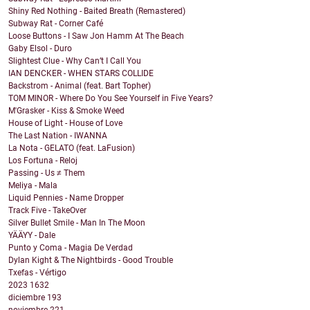
Shiny Red Nothing - Baited Breath (Remastered)
Subway Rat - Corner Café
Loose Buttons - I Saw Jon Hamm At The Beach
Gaby Elsol - Duro
Slightest Clue - Why Can’t I Call You
IAN DENCKER - WHEN STARS COLLIDE
Backstrom - Animal (feat. Bart Topher)
TOM MINOR - Where Do You See Yourself in Five Years?
M'Grasker - Kiss & Smoke Weed
House of Light - House of Love
The Last Nation - IWANNA
La Nota - GELATO (feat. LaFusion)
Los Fortuna - Reloj
Passing - Us ≠ Them
Meliya - Mala
Liquid Pennies - Name Dropper
Track Five - TakeOver
Silver Bullet Smile - Man In The Moon
YÄÄYY - Dale
Punto y Coma - Magia De Verdad
Dylan Kight & The Nightbirds - Good Trouble
Txefas - Vértigo
2023
1632
diciembre
193