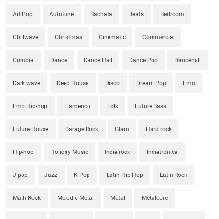
Art Pop
Autotune
Bachata
Beats
Bedroom
Chillwave
Christmas
Cinematic
Commercial
Cumbia
Dance
Dance Hall
Dance Pop
Dancehall
Dark wave
Deep House
Disco
Dream Pop
Emo
Emo Hip-hop
Flamenco
Folk
Future Bass
Future House
Garage Rock
Glam
Hard rock
Hip-hop
Holiday Music
Indie rock
Indietronica
J-pop
Jazz
K-Pop
Latin Hip-Hop
Latin Rock
Math Rock
Melodic Metal
Metal
Metalcore