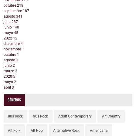
noviembre
221
octubre
218
septiembre
187
agosto
341
julio
287
junio
140
mayo
45
2022
12
diciembre
4
noviembre
1
octubre
1
agosto
1
junio
2
marzo
3
2020
5
mayo
2
abril
3
GÉNEROS
80s Rock
90s Rock
Adult Contemporary
Alt Country
Alt Folk
Alt Pop
Alternative Rock
Americana