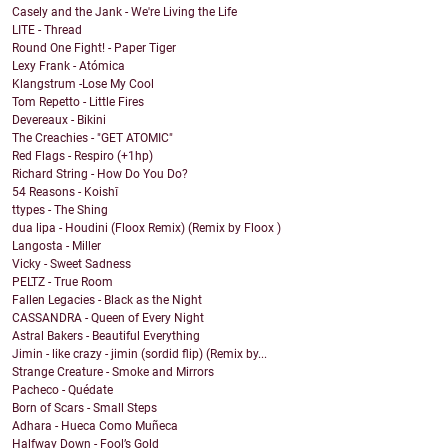
Casely and the Jank - We're Living the Life
LITE - Thread
Round One Fight! - Paper Tiger
Lexy Frank - Atómica
Klangstrum -Lose My Cool
Tom Repetto - Little Fires
Devereaux - Bikini
The Creachies - "GET ATOMIC"
Red Flags - Respiro (+1hp)
Richard String - How Do You Do?
54 Reasons - Koishī
ttypes - The Shing
dua lipa - Houdini (Floox Remix) (Remix by Floox )
Langosta - Miller
Vicky - Sweet Sadness
PELTZ - True Room
Fallen Legacies - Black as the Night
CASSANDRA - Queen of Every Night
Astral Bakers - Beautiful Everything
Jimin - like crazy - jimin (sordid flip) (Remix by...
Strange Creature - Smoke and Mirrors
Pacheco - Quédate
Born of Scars - Small Steps
Adhara - Hueca Como Muñeca
Halfway Down - Fool’s Gold