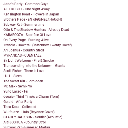
Jane's Party - Common Guys
ALTERLIGHT - One Night Away
Kensington Road - Flowers in Japan
Brothers Page - aN oRiGiNaL tHoUgHt
Subway Rat - Summertime
Otto & The Shadow Hunters - Already Dead
KARABOOZA - Sacrifice Of Love
On Every Page - Burning Alive
Irrenoid - Downfall (Matchbox Twenty Cover)
Ari Joshua - Country Stroll
MYRANDAS - CUÉNTALE
By Light We Loom - Fire & Smoke
Transcending Into the Unknown - Giants
Scott Fisher - There Is Love
LULL - Sleep
The Sweet Kill - Forbidden
Mr. Max - Semi-Pro
Yung Laced - Fiji
deegie - Third Time's a Charm (Tom)
Gerald - After Party
Thea Dora - Collected
Wulfblaze - Halo (Beyonce Cover)
STACEY JACKSON - Soldier (Acoustic)
ARI JOSHUA - Country Stroll
Subway Rat - Espresso Martini