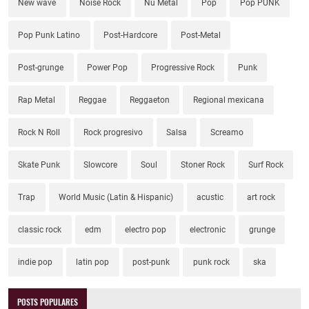
New wave
Noise Rock
Nu Metal
Pop
Pop PUNK
Pop Punk Latino
Post-Hardcore
Post-Metal
Post-grunge
Power Pop
Progressive Rock
Punk
Rap Metal
Reggae
Reggaeton
Regional mexicana
Rock N Roll
Rock progresivo
Salsa
Screamo
Skate Punk
Slowcore
Soul
Stoner Rock
Surf Rock
Trap
World Music (Latin & Hispanic)
acustic
art rock
classic rock
edm
electro pop
electronic
grunge
indie pop
latin pop
post-punk
punk rock
ska
POSTS POPULARES