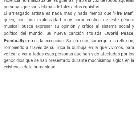
violencia normalizada de las guerras, y alza la voz de todos aquellas
personas que son víctimas de tales actos egoístas.
El arriesgado artista es nada más y nada menos que
"Fire Man"
,
quien, con una explosividad muy característica de este género
musical, busca expresar su opinión y crítica al sistema social y
«
político del mundo. Su nueva canción titulada
World Peace
,
»
Eventually
no es la excepción. Su letra nos sumerge a la reflexión,
rompiendo a través de su lírica la burbuja en la que vivimos, para
voltear a ver a todas esas personas que han sido afectadas por los
genocidios que se han presentado durante muchísimos siglos en la
existencia de la humanidad.