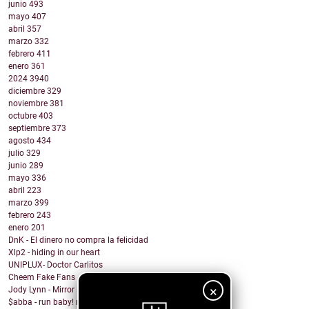
junio
493
mayo
407
abril
357
marzo
332
febrero
411
enero
361
2024
3940
diciembre
329
noviembre
381
octubre
403
septiembre
373
agosto
434
julio
329
junio
289
mayo
336
abril
223
marzo
399
febrero
243
enero
201
DnK - El dinero no compra la felicidad
Xlp2 - hiding in our heart
UNIPLUX- Doctor Carlitos
Cheem Fake Fans
×
Jody Lynn - Mirror Mirror
$abba - run baby! run baby!