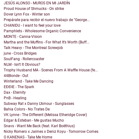
JESÚS ALONSO - MUROS EN MI JARDÍN
Proud House of Shmucks - On strike
Dover Lynn Fox - Winter son
Prepárate para recibir el nuevo trabajo de "George...
CHANIDU - I want to feel your love
Pamphlets - Wholesome Organic Convenience
MONTE - Canna-Vision
Martha and the Muffins - For What It’s Worth (Buff...
Talk Heavy - The Montreal Screwjob
june - Cross Bridges
SoulFang - Rollercoaster
NLM - Isn't It Obvious?
Trophy Husband MA - Scenes From A Waffle House (fe...
44Blonde - Out
Winterland - Take Me Dancing
EĐĐIE - The Spark
Dax - Eternity
PnB - Healing
Subway Rat x Danny L'Amour - Sunglasses
Bahia Colors - No Trates De
VK Lynne - The Different (Melissa Etheridge Cover)
Edgar & Esteban - Me gustas Mucho
Snavs - Want Me Back (feat. Karl Boëthius)
Nicky Romero x Jaimes x Deniz Koyu - Tomorrow Comes
O KANENAS - Take Me Home