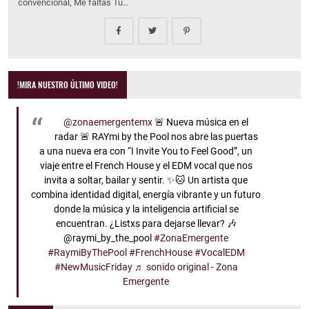
convencional, Me faltas Tú…
!MIRA NUESTRO ÚLTIMO VIDEO!
@zonaemergentemx
🚨 Nueva música en el
radar 🚨 RAYmi by the Pool nos abre las puertas
a una nueva era con “I Invite You to Feel Good”, un
viaje entre el French House y el EDM vocal que nos
invita a soltar, bailar y sentir. ✨🐱 Un artista que
combina identidad digital, energía vibrante y un futuro
donde la música y la inteligencia artificial se
encuentran. ¿Listxs para dejarse llevar? 🎶
@raymi_by_the_pool
#ZonaEmergente
#RaymiByThePool
#FrenchHouse
#VocalEDM
#NewMusicFriday
♬ sonido original - Zona
Emergente