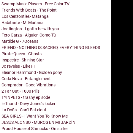
Swamp Music Players - Free Color TV
Friends With Boats - The Point
Los Cenzontles- Matanga
Habitante - Mi Mañana
Joe lington - I gotta be with you
Fero Garza - Alguien Como Tú
Matilde G - 7Oceans
FRIEND - NOTHING IS SACRED, EVERYTHING BLEEDS
Pirate Queen - Ghosts
Inspectre - Shining Star
Jo reveles - Like F1
Eleanor Hammond - Golden pony
Coda Nova - Entanglement
Comprador - Good Vibrations
2 Far Out - 1000 Pills
TYINPETS - trashy episode
lefthand - Davy Jones's locker
La Doña - Can't Eat clout
SEA GIRLS - I Want You To Know Me
JESÚS ALONSO - MUROS EN MI JARDÍN
Proud House of Shmucks - On strike