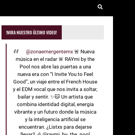
!MIRA NUESTRO ÚLTIMO VIDEO!
@zonaemergentemx
🚨 Nueva
música en el radar 🚨 RAYmi by the
Pool nos abre las puertas a una
nueva era con “I Invite You to Feel
Good”, un viaje entre el French House
y el EDM vocal que nos invita a soltar,
bailar y sentir. ✨🐱 Un artista que
combina identidad digital, energía
vibrante y un futuro donde la música
y la inteligencia artificial se
encuentran. ¿Listxs para dejarse
llevar? 🎶 @raymi_by_the_pool