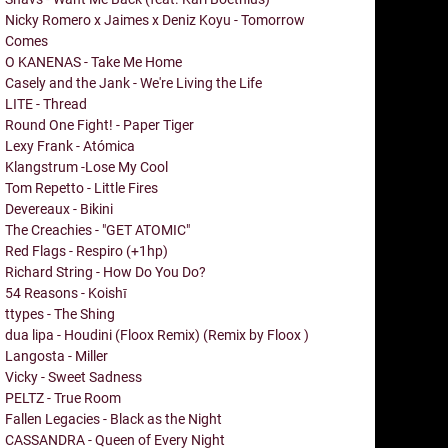
Nicky Romero x Jaimes x Deniz Koyu - Tomorrow
Comes
O KANENAS - Take Me Home
Casely and the Jank - We're Living the Life
LITE - Thread
Round One Fight! - Paper Tiger
Lexy Frank - Atómica
Klangstrum -Lose My Cool
Tom Repetto - Little Fires
Devereaux - Bikini
The Creachies - "GET ATOMIC"
Red Flags - Respiro (+1hp)
Richard String - How Do You Do?
54 Reasons - Koishī
ttypes - The Shing
dua lipa - Houdini (Floox Remix) (Remix by Floox )
Langosta - Miller
Vicky - Sweet Sadness
PELTZ - True Room
Fallen Legacies - Black as the Night
CASSANDRA - Queen of Every Night