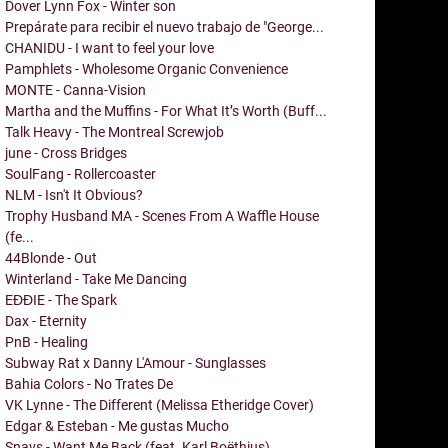
Dover Lynn Fox - Winter son
Prepárate para recibir el nuevo trabajo de "George...
CHANIDU - I want to feel your love
Pamphlets - Wholesome Organic Convenience
MONTE - Canna-Vision
Martha and the Muffins - For What It’s Worth (Buff...
Talk Heavy - The Montreal Screwjob
june - Cross Bridges
SoulFang - Rollercoaster
NLM - Isn't It Obvious?
Trophy Husband MA - Scenes From A Waffle House
(fe...
44Blonde - Out
Winterland - Take Me Dancing
EĐĐIE - The Spark
Dax - Eternity
PnB - Healing
Subway Rat x Danny L'Amour - Sunglasses
Bahia Colors - No Trates De
VK Lynne - The Different (Melissa Etheridge Cover)
Edgar & Esteban - Me gustas Mucho
Snavs - Want Me Back (feat. Karl Boëthius)