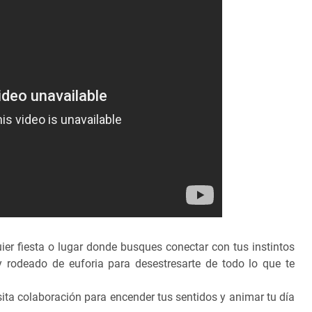
uier fiesta o lugar donde busques conectar con tus instintos
y rodeado de euforia para desestresarte de todo lo que te
ita colaboración para encender tus sentidos y animar tu día