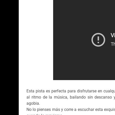
Esta pista es perfecta para disfrutarse en cualq
al ritmo de la música, bailando sin descanso 
agobia.
No lo pienses más y corre a escuchar esta exquis