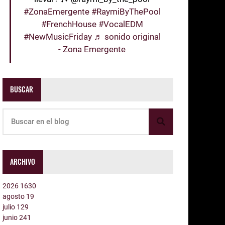
#ZonaEmergente
#RaymiByThePool
#FrenchHouse
#VocalEDM
#NewMusicFriday
♬ sonido original
- Zona Emergente
BUSCAR
ARCHIVO
2026
1630
agosto
19
julio
129
junio
241