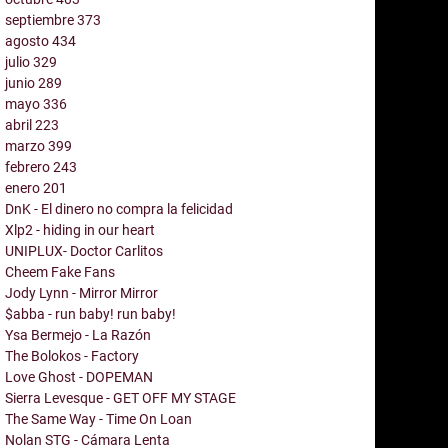
septiembre
373
agosto
434
julio
329
junio
289
mayo
336
abril
223
marzo
399
febrero
243
enero
201
DnK - El dinero no compra la felicidad
Xlp2 - hiding in our heart
UNIPLUX- Doctor Carlitos
Cheem Fake Fans
Jody Lynn - Mirror Mirror
$abba - run baby! run baby!
Ysa Bermejo - La Razón
The Bolokos - Factory
Love Ghost - DOPEMAN
Sierra Levesque - GET OFF MY STAGE
The Same Way - Time On Loan
Nolan STG - Cámara Lenta