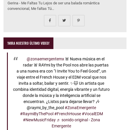
Gerina - Me Faltas Tu Lejos de ser una balada romántica
convencional, Me faltas Tú…
!MIRA NUESTRO ÚLTIMO VIDEO!
@zonaemergentemx
🚨 Nueva música en el
radar 🚨 RAYmi by the Pool nos abre las puertas
a una nueva era con “I Invite You to Feel Good”, un
viaje entre el French House y el EDM vocal que nos
invita a soltar, bailar y sentir. ✨🐱 Un artista que
combina identidad digital, energía vibrante y un futuro
donde la música y la inteligencia artificial se
encuentran. ¿Listxs para dejarse llevar? 🎶
@raymi_by_the_pool
#ZonaEmergente
#RaymiByThePool
#FrenchHouse
#VocalEDM
#NewMusicFriday
♬ sonido original - Zona
Emergente