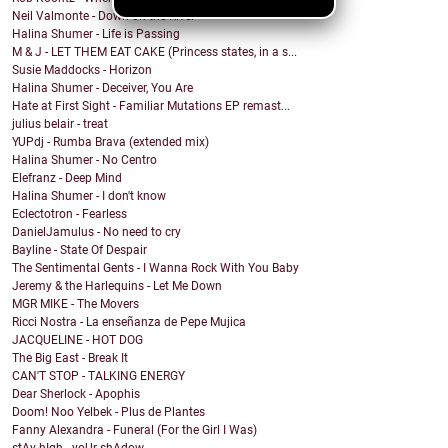
Neil Valmonte - Down on the River
Halina Shumer - Life is Passing
M & J - LET THEM EAT CAKE (Princess states, in a s...
Susie Maddocks - Horizon
Halina Shumer - Deceiver, You Are
Hate at First Sight - Familiar Mutations EP remast...
julius belair - treat
YUPdj - Rumba Brava (extended mix)
Halina Shumer - No Centro
Elefranz - Deep Mind
Halina Shumer - I don't know
Eclectotron - Fearless
DanielJamulus - No need to cry
Bayline - State Of Despair
The Sentimental Gents - I Wanna Rock With You Baby
Jeremy & the Harlequins - Let Me Down
MGR MIKE - The Movers
Ricci Nostra - La enseñanza de Pepe Mujica
JACQUELINE - HOT DOG
The Big East - Break It
CAN'T STOP - TALKING ENERGY
Dear Sherlock - Apophis
Doom! Noo Yelbek - Plus de Plantes
Fanny Alexandra - Funeral (For the Girl I Was)