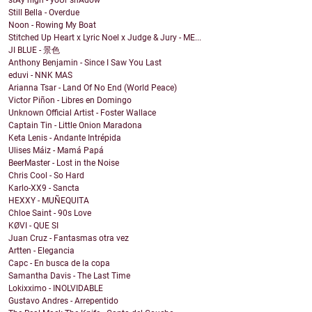
stAy hIgh - yoUr shAdow
Still Bella - Overdue
Noon - Rowing My Boat
Stitched Up Heart x Lyric Noel x Judge & Jury - ME...
JI BLUE - 景色
Anthony Benjamin - Since I Saw You Last
eduvi - NNK MAS
Arianna Tsar - Land Of No End (World Peace)
Victor Piñon - Libres en Domingo
Unknown Official Artist - Foster Wallace
Captain Tin - Little Onion Maradona
Keta Lenis - Andante Intrépida
Ulises Máiz - Mamá Papá
BeerMaster - Lost in the Noise
Chris Cool - So Hard
Karlo-XX9 - Sancta
HEXXY - MUÑEQUITA
Chloe Saint - 90s Love
KØVI - QUE SI
Juan Cruz - Fantasmas otra vez
Artten - Elegancia
Capc - En busca de la copa
Samantha Davis - The Last Time
Lokixximo - INOLVIDABLE
Gustavo Andres - Arrepentido