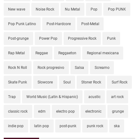
New wave
Noise Rock
Nu Metal
Pop
Pop PUNK
Pop Punk Latino
Post-Hardcore
Post-Metal
Post-grunge
Power Pop
Progressive Rock
Punk
Rap Metal
Reggae
Reggaeton
Regional mexicana
Rock N Roll
Rock progresivo
Salsa
Screamo
Skate Punk
Slowcore
Soul
Stoner Rock
Surf Rock
Trap
World Music (Latin & Hispanic)
acustic
art rock
classic rock
edm
electro pop
electronic
grunge
indie pop
latin pop
post-punk
punk rock
ska