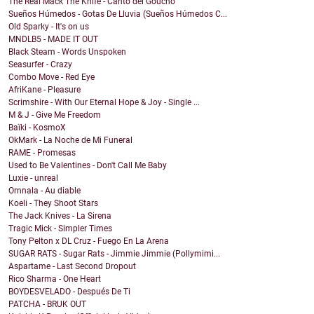
The Real Mack The Knife - Canto del Goucho
Sueños Húmedos - Gotas De Lluvia (Sueños Húmedos C...
Old Sparky - It's on us
MNDLB5 - MADE IT OUT
Black Steam - Words Unspoken
Seasurfer - Crazy
Combo Move - Red Eye
AfriKane - Pleasure
Scrimshire - With Our Eternal Hope & Joy - Single ...
M & J - Give Me Freedom
Baïki - KosmoX
OkMark - La Noche de Mi Funeral
RAME - Promesas
Used to Be Valentines - Don't Call Me Baby
Luxie - unreal
Ornnala - Au diable
Koeli - They Shoot Stars
The Jack Knives - La Sirena
Tragic Mick - Simpler Times
Tony Pelton x DL Cruz - Fuego En La Arena
SUGAR RATS - Sugar Rats - Jimmie Jimmie (Pollymimi...
Aspartame - Last Second Dropout
Rico Sharma - One Heart
BOYDESVELADO - Después De Ti
PATCHA - BRUK OUT