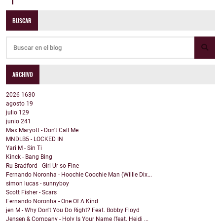
BUSCAR
ARCHIVO
2026
1630
agosto
19
julio
129
junio
241
Max Maryott - Don't Call Me
MNDLB5 - LOCKED IN
Yari M - Sin Ti
Kinck - Bang Bing
Ru Bradford - Girl Ur so Fine
Fernando Noronha - Hoochie Coochie Man (Willie Dix...
simon lucas - sunnyboy
Scott Fisher - Scars
Fernando Noronha - One Of A Kind
jen M - Why Don't You Do Right? Feat. Bobby Floyd
Jensen & Company - Holy Is Your Name (feat. Heidi ...