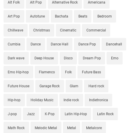
Alt Folk
Alt Pop
Alternative Rock
Americana
Art Pop
Autotune
Bachata
Beats
Bedroom
Chillwave
Christmas
Cinematic
Commercial
Cumbia
Dance
Dance Hall
Dance Pop
Dancehall
Dark wave
Deep House
Disco
Dream Pop
Emo
Emo Hip-hop
Flamenco
Folk
Future Bass
Future House
Garage Rock
Glam
Hard rock
Hip-hop
Holiday Music
Indie rock
Indietronica
J-pop
Jazz
K-Pop
Latin Hip-Hop
Latin Rock
Math Rock
Melodic Metal
Metal
Metalcore