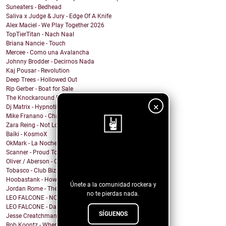
Suneaters - Bedhead
Saliva x Judge & Jury - Edge Of A Knife
Alex Maciel - We Play Together 2026
TopTierTitan - Nach Naal
Briana Nancie - Touch
Mercee - Como una Avalancha
Johnny Brodder - Decirnos Nada
Kaj Pousar - Revolution
Deep Trees - Hollowed Out
Rip Gerber - Boat for Sale
The Knockaround Band - Ends Tonight
×
Dj Matrix - Hypnotic
Mike Franano - Chair At My Table
Zara Reing - Not Lost
Baïki - KosmoX
OkMark - La Noche de Mi Funeral
¡Sigue nuestro
Scanner - Proud To Be A Nothin'
Oliver / Aberson - Oliver / Aberson: Let It Burn (...
blog!
Tobasco - Club Bizarre 26
Hoobastank - How Do You Sleep?
Únete a la comunidad rockera y
Jordan Rome - Them Dues
no te pierdas nada.
LEO FALCONE - NOCTURNO
LEO FALCONE - Dale !
SÍGUENOS
Jesse Creatchman - fake it til u make it
Rob Koontz - When We Hear the Call