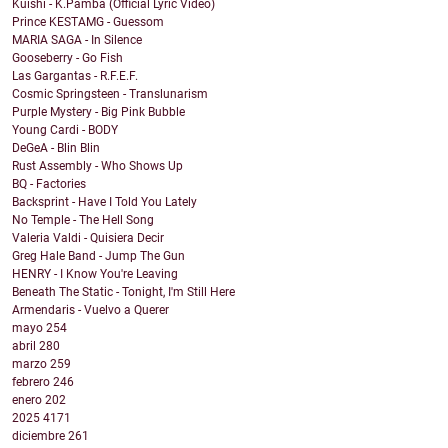
Kuishi - K.Pamba (Official Lyric Video)
Prince KESTAMG - Guessom
MARIA SAGA - In Silence
Gooseberry - Go Fish
Las Gargantas - R.F.E.F.
Cosmic Springsteen - Translunarism
Purple Mystery - Big Pink Bubble
Young Cardi - BODY
DeGeA - Blin Blin
Rust Assembly - Who Shows Up
BQ - Factories
Backsprint - Have I Told You Lately
No Temple - The Hell Song
Valeria Valdi - Quisiera Decir
Greg Hale Band - Jump The Gun
HENRY - I Know You're Leaving
Beneath The Static - Tonight, I'm Still Here
Armendaris - Vuelvo a Querer
mayo
254
abril
280
marzo
259
febrero
246
enero
202
2025
4171
diciembre
261