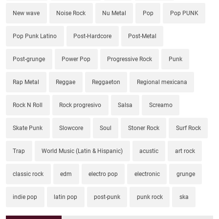
New wave
Noise Rock
Nu Metal
Pop
Pop PUNK
Pop Punk Latino
Post-Hardcore
Post-Metal
Post-grunge
Power Pop
Progressive Rock
Punk
Rap Metal
Reggae
Reggaeton
Regional mexicana
Rock N Roll
Rock progresivo
Salsa
Screamo
Skate Punk
Slowcore
Soul
Stoner Rock
Surf Rock
Trap
World Music (Latin & Hispanic)
acustic
art rock
classic rock
edm
electro pop
electronic
grunge
indie pop
latin pop
post-punk
punk rock
ska