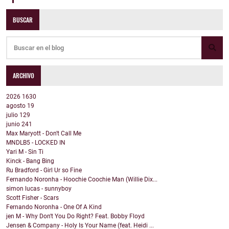
BUSCAR
ARCHIVO
2026
1630
agosto
19
julio
129
junio
241
Max Maryott - Don't Call Me
MNDLB5 - LOCKED IN
Yari M - Sin Ti
Kinck - Bang Bing
Ru Bradford - Girl Ur so Fine
Fernando Noronha - Hoochie Coochie Man (Willie Dix...
simon lucas - sunnyboy
Scott Fisher - Scars
Fernando Noronha - One Of A Kind
jen M - Why Don't You Do Right? Feat. Bobby Floyd
Jensen & Company - Holy Is Your Name (feat. Heidi ...