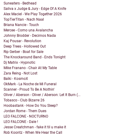
Suneaters - Bedhead
Saliva x Judge & Jury - Edge Of A Knife
Alex Maciel - We Play Together 2026
TopTierTitan - Nach Naal
Briana Nancie - Touch
Mercee - Como una Avalancha
Johnny Brodder - Decirnos Nada
Kaj Pousar - Revolution
Deep Trees - Hollowed Out
Rip Gerber - Boat for Sale
The Knockaround Band - Ends Tonight
Dj Matrix - Hypnotic
Mike Franano - Chair At My Table
Zara Reing - Not Lost
Baïki - KosmoX
OkMark - La Noche de Mi Funeral
Scanner - Proud To Be A Nothin'
Oliver / Aberson - Oliver / Aberson: Let It Burn (...
Tobasco - Club Bizarre 26
Hoobastank - How Do You Sleep?
Jordan Rome - Them Dues
LEO FALCONE - NOCTURNO
LEO FALCONE - Dale !
Jesse Creatchman - fake it til u make it
Rob Koontz - When We Hear the Call