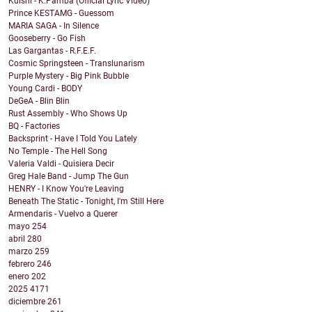
Kuishi - K.Pamba (Official Lyric Video)
Prince KESTAMG - Guessom
MARIA SAGA - In Silence
Gooseberry - Go Fish
Las Gargantas - R.F.E.F.
Cosmic Springsteen - Translunarism
Purple Mystery - Big Pink Bubble
Young Cardi - BODY
DeGeA - Blin Blin
Rust Assembly - Who Shows Up
BQ - Factories
Backsprint - Have I Told You Lately
No Temple - The Hell Song
Valeria Valdi - Quisiera Decir
Greg Hale Band - Jump The Gun
HENRY - I Know You're Leaving
Beneath The Static - Tonight, I'm Still Here
Armendaris - Vuelvo a Querer
mayo
254
abril
280
marzo
259
febrero
246
enero
202
2025
4171
diciembre
261