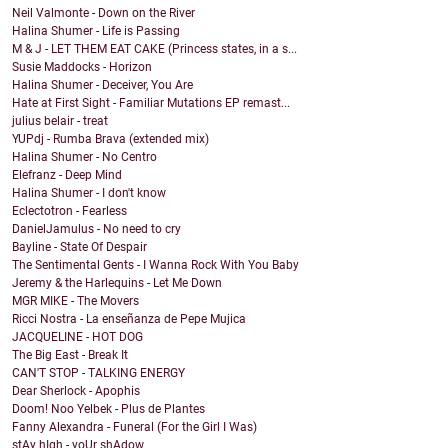
Neil Valmonte - Down on the River
Halina Shumer - Life is Passing
M & J - LET THEM EAT CAKE (Princess states, in a s...
Susie Maddocks - Horizon
Halina Shumer - Deceiver, You Are
Hate at First Sight - Familiar Mutations EP remast...
julius belair - treat
YUPdj - Rumba Brava (extended mix)
Halina Shumer - No Centro
Elefranz - Deep Mind
Halina Shumer - I don't know
Eclectotron - Fearless
DanielJamulus - No need to cry
Bayline - State Of Despair
The Sentimental Gents - I Wanna Rock With You Baby
Jeremy & the Harlequins - Let Me Down
MGR MIKE - The Movers
Ricci Nostra - La enseñanza de Pepe Mujica
JACQUELINE - HOT DOG
The Big East - Break It
CAN'T STOP - TALKING ENERGY
Dear Sherlock - Apophis
Doom! Noo Yelbek - Plus de Plantes
Fanny Alexandra - Funeral (For the Girl I Was)
stAy hIgh - yoUr shAdow