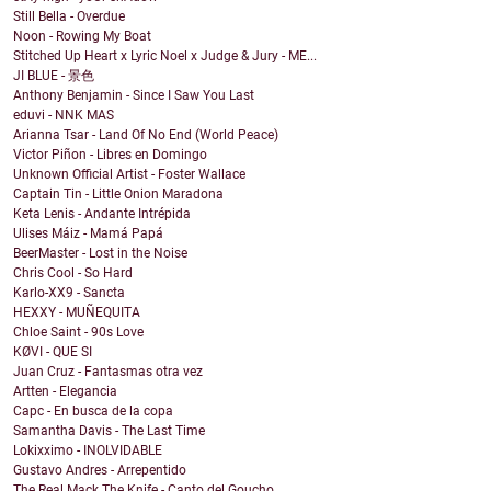
Still Bella - Overdue
Noon - Rowing My Boat
Stitched Up Heart x Lyric Noel x Judge & Jury - ME...
JI BLUE - 景色
Anthony Benjamin - Since I Saw You Last
eduvi - NNK MAS
Arianna Tsar - Land Of No End (World Peace)
Victor Piñon - Libres en Domingo
Unknown Official Artist - Foster Wallace
Captain Tin - Little Onion Maradona
Keta Lenis - Andante Intrépida
Ulises Máiz - Mamá Papá
BeerMaster - Lost in the Noise
Chris Cool - So Hard
Karlo-XX9 - Sancta
HEXXY - MUÑEQUITA
Chloe Saint - 90s Love
KØVI - QUE SI
Juan Cruz - Fantasmas otra vez
Artten - Elegancia
Capc - En busca de la copa
Samantha Davis - The Last Time
Lokixximo - INOLVIDABLE
Gustavo Andres - Arrepentido
The Real Mack The Knife - Canto del Goucho