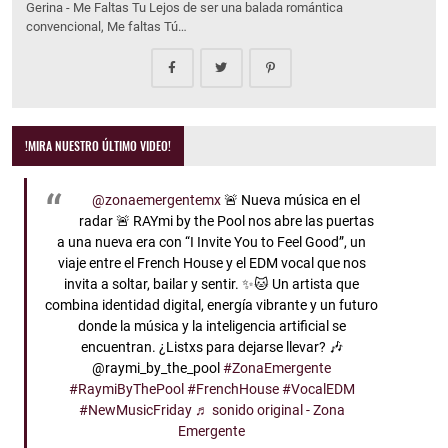
Gerina - Me Faltas Tu Lejos de ser una balada romántica
convencional, Me faltas Tú…
!MIRA NUESTRO ÚLTIMO VIDEO!
@zonaemergentemx
🚨 Nueva música en el
radar 🚨 RAYmi by the Pool nos abre las puertas
a una nueva era con “I Invite You to Feel Good”, un
viaje entre el French House y el EDM vocal que nos
invita a soltar, bailar y sentir. ✨🐱 Un artista que
combina identidad digital, energía vibrante y un futuro
donde la música y la inteligencia artificial se
encuentran. ¿Listxs para dejarse llevar? 🎶
@raymi_by_the_pool
#ZonaEmergente
#RaymiByThePool
#FrenchHouse
#VocalEDM
#NewMusicFriday
♬ sonido original - Zona
Emergente