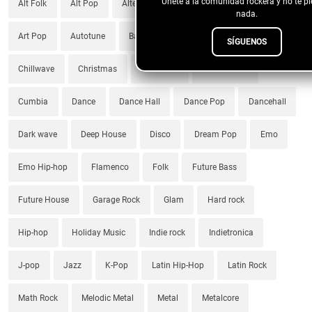
Únete a la comunidad rockera y no te p
Alt Folk
Alt Pop
Alternative Rock
Americana
nada.
Art Pop
Autotune
Bachata
Beats
Bedroom
SÍGUENOS
Chillwave
Christmas
Cinematic
Commercial
Cumbia
Dance
Dance Hall
Dance Pop
Dancehall
Dark wave
Deep House
Disco
Dream Pop
Emo
Emo Hip-hop
Flamenco
Folk
Future Bass
Future House
Garage Rock
Glam
Hard rock
Hip-hop
Holiday Music
Indie rock
Indietronica
J-pop
Jazz
K-Pop
Latin Hip-Hop
Latin Rock
Math Rock
Melodic Metal
Metal
Metalcore