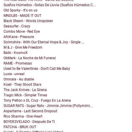
Sueños Húmedos - Gotas De Lluvia (Sueños Húmedos C...
Old Sparky - It's on us
MNDLB5 - MADE IT OUT
Black Steam - Words Unspoken
Seasurfer - Crazy
Combo Move - Red Eye
AfriKane - Pleasure
Scrimshire - With Our Eternal Hope & Joy - Single ...
M & J - Give Me Freedom
Baïki - KosmoX
OkMark - La Noche de Mi Funeral
RAME - Promesas
Used to Be Valentines - Don't Call Me Baby
Luxie - unreal
Ornnala - Au diable
Koeli - They Shoot Stars
The Jack Knives - La Sirena
Tragic Mick - Simpler Times
Tony Pelton x DL Cruz - Fuego En La Arena
SUGAR RATS - Sugar Rats - Jimmie Jimmie (Pollymimi...
Aspartame - Last Second Dropout
Rico Sharma - One Heart
BOYDESVELADO - Después De Ti
PATCHA - BRUK OUT