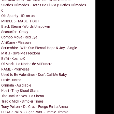
Sueños Húmedos - Gotas De Lluvia (Sueños Húmedos
C...
Old Sparky - It's on us
MNDLB5 - MADE IT OUT
Black Steam - Words Unspoken
Seasurfer - Crazy
Combo Move - Red Eye
AfriKane - Pleasure
Scrimshire - With Our Eternal Hope & Joy - Single ...
M & J - Give Me Freedom
Baïki - KosmoX
OkMark - La Noche de Mi Funeral
RAME - Promesas
Used to Be Valentines - Don't Call Me Baby
Luxie - unreal
Ornnala - Au diable
Koeli - They Shoot Stars
The Jack Knives - La Sirena
Tragic Mick - Simpler Times
Tony Pelton x DL Cruz - Fuego En La Arena
SUGAR RATS - Sugar Rats - Jimmie Jimmie