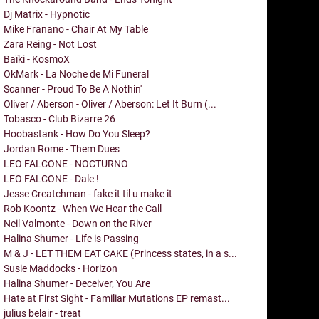
Dj Matrix - Hypnotic
Mike Franano - Chair At My Table
Zara Reing - Not Lost
Baïki - KosmoX
OkMark - La Noche de Mi Funeral
Scanner - Proud To Be A Nothin'
Oliver / Aberson - Oliver / Aberson: Let It Burn (...
Tobasco - Club Bizarre 26
Hoobastank - How Do You Sleep?
Jordan Rome - Them Dues
LEO FALCONE - NOCTURNO
LEO FALCONE - Dale !
Jesse Creatchman - fake it til u make it
Rob Koontz - When We Hear the Call
Neil Valmonte - Down on the River
Halina Shumer - Life is Passing
M & J - LET THEM EAT CAKE (Princess states, in a s...
Susie Maddocks - Horizon
Halina Shumer - Deceiver, You Are
Hate at First Sight - Familiar Mutations EP remast...
julius belair - treat