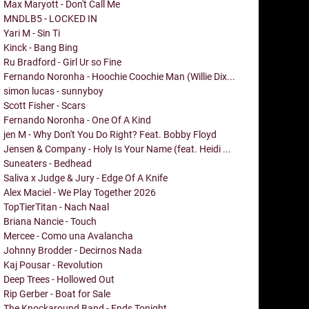
Max Maryott - Don't Call Me
MNDLB5 - LOCKED IN
Yari M - Sin Ti
Kinck - Bang Bing
Ru Bradford - Girl Ur so Fine
Fernando Noronha - Hoochie Coochie Man (Willie Dix...
simon lucas - sunnyboy
Scott Fisher - Scars
Fernando Noronha - One Of A Kind
jen M - Why Don't You Do Right? Feat. Bobby Floyd
Jensen & Company - Holy Is Your Name (feat. Heidi ...
Suneaters - Bedhead
Saliva x Judge & Jury - Edge Of A Knife
Alex Maciel - We Play Together 2026
TopTierTitan - Nach Naal
Briana Nancie - Touch
Mercee - Como una Avalancha
Johnny Brodder - Decirnos Nada
Kaj Pousar - Revolution
Deep Trees - Hollowed Out
Rip Gerber - Boat for Sale
The Knockaround Band - Ends Tonight