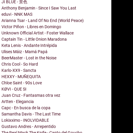
JI BLUE - 景色
Anthony Benjamin - Since I Saw You Last
eduvi - NNK MAS
Arianna Tsar - Land Of No End (World Peace)
Victor Piñon - Libres en Domingo
Unknown Official Artist - Foster Wallace
Captain Tin - Little Onion Maradona
Keta Lenis - Andante Intrépida
Ulises Máiz - Mamá Papá
BeerMaster - Lost in the Noise
Chris Cool - So Hard
Karlo-XX9 - Sancta
HEXXY - MUÑEQUITA
Chloe Saint - 90s Love
KØVI - QUE SI
Juan Cruz - Fantasmas otra vez
Artten - Elegancia
Capc - En busca de la copa
Samantha Davis - The Last Time
Lokixximo - INOLVIDABLE
Gustavo Andres - Arrepentido
The Real Mack The Knife - Canto del Goucho