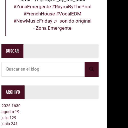
#ZonaEmergente
#RaymiByThePool
#FrenchHouse
#VocalEDM
#NewMusicFriday
♬ sonido original
- Zona Emergente
BUSCAR
ARCHIVO
2026
1630
agosto
19
julio
129
junio
241