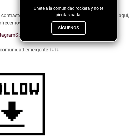
Únete a la comunidad rockera y no te
pierdas nada.
l contraste de ambas personas, pero lo más importante aquí,
frecernos, y su pop se siente actual y ligero.
SÍGUENOS
stagram
Spotify
a comunidad emergente ↓↓↓↓