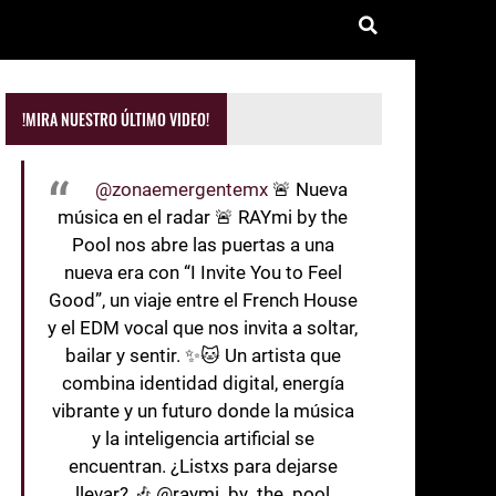
!MIRA NUESTRO ÚLTIMO VIDEO!
@zonaemergentemx
🚨 Nueva
música en el radar 🚨 RAYmi by the
Pool nos abre las puertas a una
nueva era con “I Invite You to Feel
Good”, un viaje entre el French House
y el EDM vocal que nos invita a soltar,
bailar y sentir. ✨🐱 Un artista que
combina identidad digital, energía
vibrante y un futuro donde la música
y la inteligencia artificial se
encuentran. ¿Listxs para dejarse
llevar? 🎶 @raymi_by_the_pool