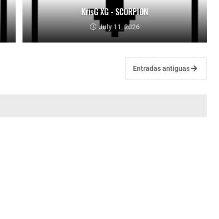
KrisG XG - SCORPION
July 11, 2026
Entradas antiguas