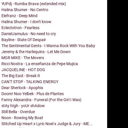
YUPdj - Rumba Brava (extended mix)
Halina Shumer - No Centro
Elefranz - Deep Mind
Halina Shumer - I don't know
Eclectotron - Fearless
DanielJamulus - No need to cry
Bayline - State Of Despair
The Sentimental Gents - I Wanna Rock With You Baby
Jeremy & the Harlequins - Let Me Down
MGR MIKE - The Movers
Ricci Nostra - La enseñanza de Pepe Mujica
JACQUELINE - HOT DOG
The Big East - Break It
CAN'T STOP - TALKING ENERGY
Dear Sherlock - Apophis
Doom! Noo Yelbek - Plus de Plantes
Fanny Alexandra - Funeral (For the Girl I Was)
stAy hIgh - yoUr shAdow
Still Bella - Overdue
Noon - Rowing My Boat
Stitched Up Heart x Lyric Noel x Judge & Jury - ME...