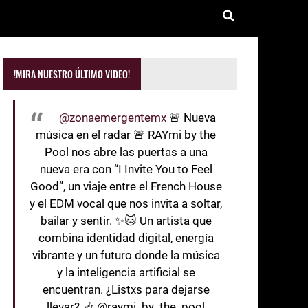
!MIRA NUESTRO ÚLTIMO VIDEO!
@zonaemergentemx
🚨 Nueva
música en el radar 🚨 RAYmi by the
Pool nos abre las puertas a una
nueva era con “I Invite You to Feel
Good”, un viaje entre el French House
y el EDM vocal que nos invita a soltar,
bailar y sentir. ✨🐱 Un artista que
combina identidad digital, energía
vibrante y un futuro donde la música
y la inteligencia artificial se
encuentran. ¿Listxs para dejarse
llevar? 🎶 @raymi_by_the_pool