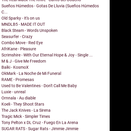
Sueños Húmedos - Gotas De Lluvia (Sueños Húmedos
C...
Old Sparky - It's on us
MNDLB5 - MADE IT OUT
Black Steam - Words Unspoken
Seasurfer - Crazy
Combo Move - Red Eye
AfriKane - Pleasure
Scrimshire - With Our Eternal Hope & Joy - Single ...
M & J - Give Me Freedom
Baïki - KosmoX
OkMark - La Noche de Mi Funeral
RAME - Promesas
Used to Be Valentines - Don't Call Me Baby
Luxie - unreal
Ornnala - Au diable
Koeli - They Shoot Stars
The Jack Knives - La Sirena
Tragic Mick - Simpler Times
Tony Pelton x DL Cruz - Fuego En La Arena
SUGAR RATS - Sugar Rats - Jimmie Jimmie