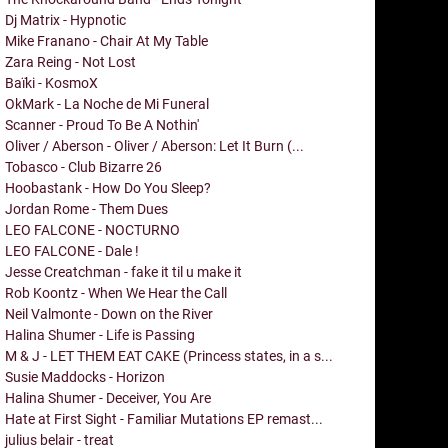
Dj Matrix - Hypnotic
Mike Franano - Chair At My Table
Zara Reing - Not Lost
Baïki - KosmoX
OkMark - La Noche de Mi Funeral
Scanner - Proud To Be A Nothin'
Oliver / Aberson - Oliver / Aberson: Let It Burn (...
Tobasco - Club Bizarre 26
Hoobastank - How Do You Sleep?
Jordan Rome - Them Dues
LEO FALCONE - NOCTURNO
LEO FALCONE - Dale !
Jesse Creatchman - fake it til u make it
Rob Koontz - When We Hear the Call
Neil Valmonte - Down on the River
Halina Shumer - Life is Passing
M & J - LET THEM EAT CAKE (Princess states, in a s...
Susie Maddocks - Horizon
Halina Shumer - Deceiver, You Are
Hate at First Sight - Familiar Mutations EP remast...
julius belair - treat