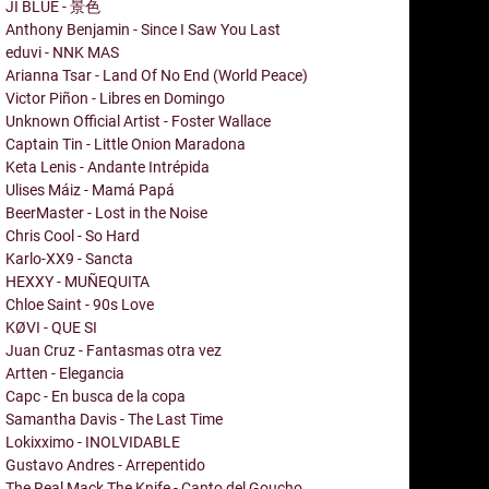
JI BLUE - 景色
Anthony Benjamin - Since I Saw You Last
eduvi - NNK MAS
Arianna Tsar - Land Of No End (World Peace)
Victor Piñon - Libres en Domingo
Unknown Official Artist - Foster Wallace
Captain Tin - Little Onion Maradona
Keta Lenis - Andante Intrépida
Ulises Máiz - Mamá Papá
BeerMaster - Lost in the Noise
Chris Cool - So Hard
Karlo-XX9 - Sancta
HEXXY - MUÑEQUITA
Chloe Saint - 90s Love
KØVI - QUE SI
Juan Cruz - Fantasmas otra vez
Artten - Elegancia
Capc - En busca de la copa
Samantha Davis - The Last Time
Lokixximo - INOLVIDABLE
Gustavo Andres - Arrepentido
The Real Mack The Knife - Canto del Goucho