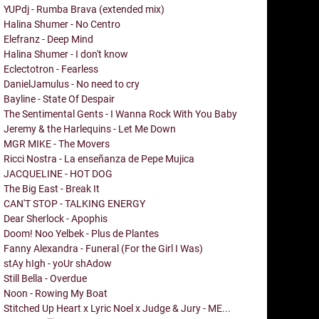
YUPdj - Rumba Brava (extended mix)
Halina Shumer - No Centro
Elefranz - Deep Mind
Halina Shumer - I don't know
Eclectotron - Fearless
DanielJamulus - No need to cry
Bayline - State Of Despair
The Sentimental Gents - I Wanna Rock With You Baby
Jeremy & the Harlequins - Let Me Down
MGR MIKE - The Movers
Ricci Nostra - La enseñanza de Pepe Mujica
JACQUELINE - HOT DOG
The Big East - Break It
CAN'T STOP - TALKING ENERGY
Dear Sherlock - Apophis
Doom! Noo Yelbek - Plus de Plantes
Fanny Alexandra - Funeral (For the Girl I Was)
stAy hIgh - yoUr shAdow
Still Bella - Overdue
Noon - Rowing My Boat
Stitched Up Heart x Lyric Noel x Judge & Jury - ME...