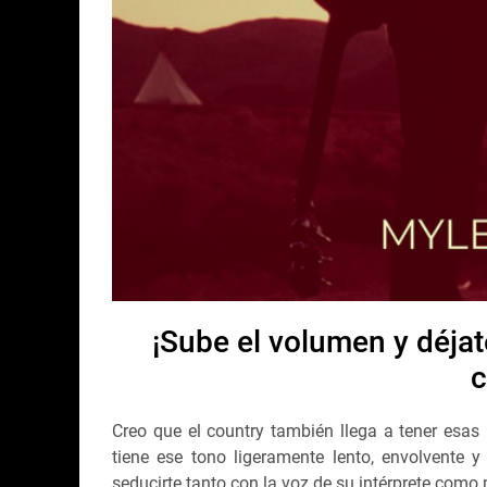
¡Sube el volumen y déjat
c
Creo que el country también llega a tener esa
tiene ese tono ligeramente lento, envolvente 
seducirte tanto con la voz de su intérprete como