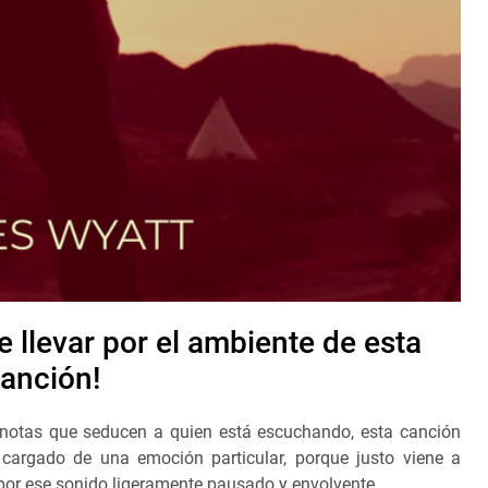
e llevar por el ambiente de esta
anción!
s notas que seducen a quien está escuchando, esta canción
y cargado de una emoción particular, porque justo viene a
 por ese sonido ligeramente pausado y envolvente.