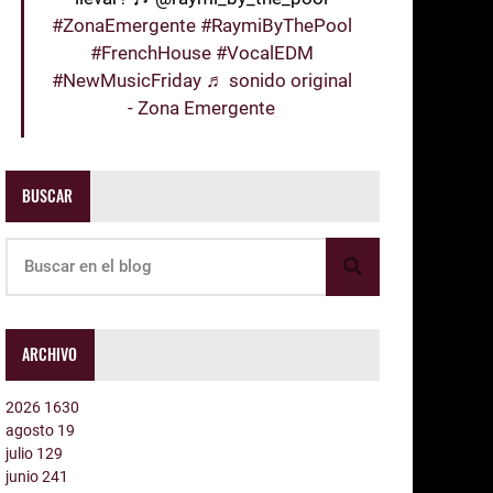
#ZonaEmergente
#RaymiByThePool
#FrenchHouse
#VocalEDM
#NewMusicFriday
♬ sonido original
- Zona Emergente
BUSCAR
ARCHIVO
2026
1630
agosto
19
julio
129
junio
241