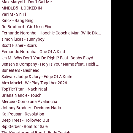
Max Maryott - Don't Call Me
MNDLB5 - LOCKED IN
Yari M - Sin Ti
Kinck - Bang Bing
Ru Bradford - Girl Ur so Fine
Fernando Noronha - Hoochie Coochie Man (Willie Dix...
simon lucas - sunnyboy
Scott Fisher - Scars
Fernando Noronha - One Of A Kind
jen M - Why Don't You Do Right? Feat. Bobby Floyd
Jensen & Company - Holy Is Your Name (feat. Heidi ...
Suneaters - Bedhead
Saliva x Judge & Jury - Edge Of A Knife
Alex Maciel - We Play Together 2026
TopTierTitan - Nach Naal
Briana Nancie - Touch
Mercee - Como una Avalancha
Johnny Brodder - Decirnos Nada
Kaj Pousar - Revolution
Deep Trees - Hollowed Out
Rip Gerber - Boat for Sale
The Knockaround Band - Ends Tonight