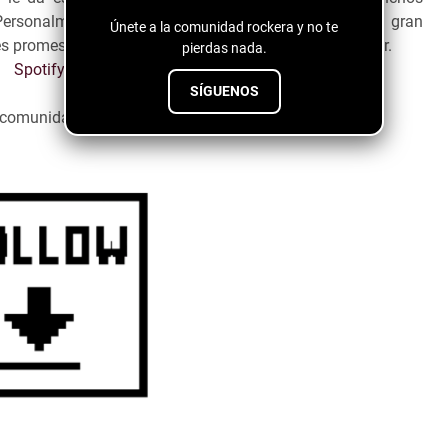
 Personalmente considero que todo eso junto crea una gran
Únete a la comunidad rockera y no te
s promesas en el género, cumple con todo para triunfar.
pierdas nada.
Spotify
SÍGUENOS
a comunidad emergente ↓↓↓↓