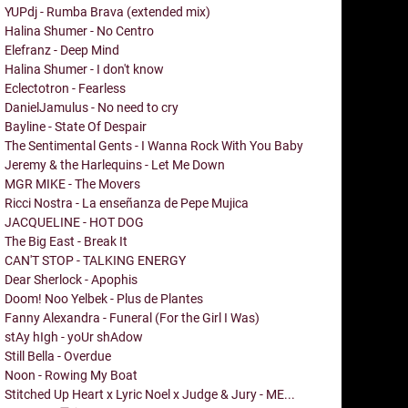
YUPdj - Rumba Brava (extended mix)
Halina Shumer - No Centro
Elefranz - Deep Mind
Halina Shumer - I don't know
Eclectotron - Fearless
DanielJamulus - No need to cry
Bayline - State Of Despair
The Sentimental Gents - I Wanna Rock With You Baby
Jeremy & the Harlequins - Let Me Down
MGR MIKE - The Movers
Ricci Nostra - La enseñanza de Pepe Mujica
JACQUELINE - HOT DOG
The Big East - Break It
CAN'T STOP - TALKING ENERGY
Dear Sherlock - Apophis
Doom! Noo Yelbek - Plus de Plantes
Fanny Alexandra - Funeral (For the Girl I Was)
stAy hIgh - yoUr shAdow
Still Bella - Overdue
Noon - Rowing My Boat
Stitched Up Heart x Lyric Noel x Judge & Jury - ME...