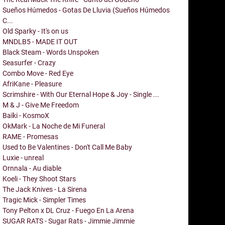
Sueños Húmedos - Gotas De Lluvia (Sueños Húmedos
C...
Old Sparky - It's on us
MNDLB5 - MADE IT OUT
Black Steam - Words Unspoken
Seasurfer - Crazy
Combo Move - Red Eye
AfriKane - Pleasure
Scrimshire - With Our Eternal Hope & Joy - Single ...
M & J - Give Me Freedom
Baïki - KosmoX
OkMark - La Noche de Mi Funeral
RAME - Promesas
Used to Be Valentines - Don't Call Me Baby
Luxie - unreal
Ornnala - Au diable
Koeli - They Shoot Stars
The Jack Knives - La Sirena
Tragic Mick - Simpler Times
Tony Pelton x DL Cruz - Fuego En La Arena
SUGAR RATS - Sugar Rats - Jimmie Jimmie