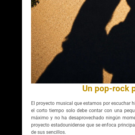
Un pop-rock p
El proyecto musical que estamos por escuchar h
el corto tiempo solo debe contar con una pequ
máximo y no ha desaprovechado ningún moment
proyecto estadounidense que se enfoca princip
de sus sencillos.