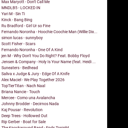
Max Maryott - Don't Call Me
MNDLB5 - LOCKED IN
Yari M - Sin Ti
Kinck - Bang Bing
Ru Bradford - Girl Ur so Fine
Fernando Noronha - Hoochie Coochie Man (Willie Dix...
simon lucas - sunnyboy
Scott Fisher - Scars
Fernando Noronha - One Of A Kind
jen M - Why Don't You Do Right? Feat. Bobby Floyd
Jensen & Company - Holy Is Your Name (feat. Heidi ...
Suneaters - Bedhead
Saliva x Judge & Jury - Edge Of A Knife
Alex Maciel - We Play Together 2026
TopTierTitan - Nach Naal
Briana Nancie - Touch
Mercee - Como una Avalancha
Johnny Brodder - Decirnos Nada
Kaj Pousar - Revolution
Deep Trees - Hollowed Out
Rip Gerber - Boat for Sale
The Knockaround Band - Ends Tonight