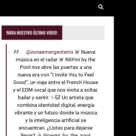
!MIRA NUESTRO ÚLTIMO VIDEO!
@zonaemergentemx
🚨 Nueva
música en el radar 🚨 RAYmi by the
Pool nos abre las puertas a una
nueva era con “I Invite You to Feel
Good”, un viaje entre el French House
y el EDM vocal que nos invita a soltar,
bailar y sentir. ✨🐱 Un artista que
combina identidad digital, energía
vibrante y un futuro donde la música
y la inteligencia artificial se
encuentran. ¿Listxs para dejarse
llevar? 🎶 @raymi_by_the_pool