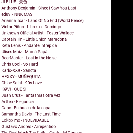
JI BLUE - 景色
Anthony Benjamin - Since I Saw You Last
eduvi - NNK MAS
Arianna Tsar - Land Of No End (World Peace)
Victor Piñon - Libres en Domingo
Unknown Official Artist - Foster Wallace
Captain Tin - Little Onion Maradona
Keta Lenis - Andante Intrépida
Ulises Máiz - Mamá Papá
BeerMaster - Lost in the Noise
Chris Cool - So Hard
Karlo-XX9 - Sancta
HEXXY - MUÑEQUITA
Chloe Saint - 90s Love
KØVI - QUE SI
Juan Cruz - Fantasmas otra vez
Artten - Elegancia
Capc - En busca de la copa
Samantha Davis - The Last Time
Lokixximo - INOLVIDABLE
Gustavo Andres - Arrepentido
The Real Mack The Knife - Canto del Goucho