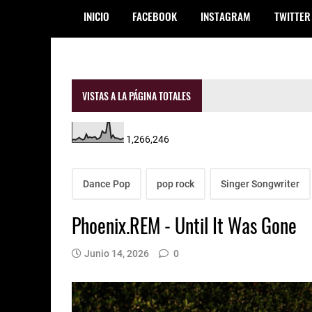
INICIO
FACEBOOK
INSTAGRAM
TWITTER
VISTAS A LA PÁGINA TOTALES
1,266,246
Dance Pop
pop rock
Singer Songwriter
Phoenix.REM - Until It Was Gone
Junio 14, 2026
0