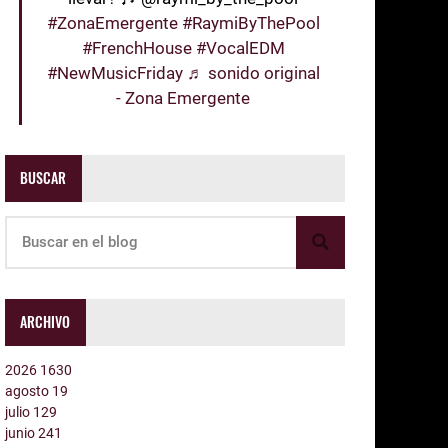
#ZonaEmergente
#RaymiByThePool
#FrenchHouse
#VocalEDM
#NewMusicFriday
♬ sonido original
- Zona Emergente
BUSCAR
ARCHIVO
2026
1630
agosto
19
julio
129
junio
241