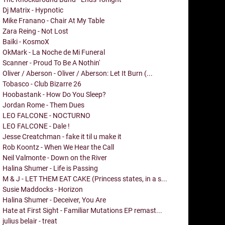
Dj Matrix - Hypnotic
Mike Franano - Chair At My Table
Zara Reing - Not Lost
Baïki - KosmoX
OkMark - La Noche de Mi Funeral
Scanner - Proud To Be A Nothin'
Oliver / Aberson - Oliver / Aberson: Let It Burn (...
Tobasco - Club Bizarre 26
Hoobastank - How Do You Sleep?
Jordan Rome - Them Dues
LEO FALCONE - NOCTURNO
LEO FALCONE - Dale !
Jesse Creatchman - fake it til u make it
Rob Koontz - When We Hear the Call
Neil Valmonte - Down on the River
Halina Shumer - Life is Passing
M & J - LET THEM EAT CAKE (Princess states, in a s...
Susie Maddocks - Horizon
Halina Shumer - Deceiver, You Are
Hate at First Sight - Familiar Mutations EP remast...
julius belair - treat