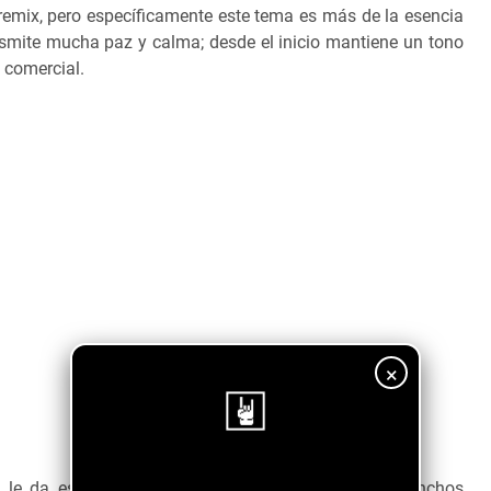
remix, pero específicamente este tema es más de la esencia
nsmite mucha paz y calma; desde el inicio mantiene un tono
 comercial.
×
¡Sigue nuestro blog!
imo le da esa instrumentalización melódica y esos ganchos